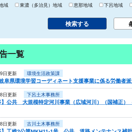
り
地域
東濃（多治見）地域
恵那地域
下呂地域
告一覧
19日更新
環境生活政策課
岐阜県環境学習コーディネート支援事業に係る労働者派遣
18日更新
下呂土木事務所
事】公共 大規模特定河川事業（広域河川）（国補正）
18日更新
古川土木事務所
】工維2公第MKH11-1号 公共 道路メンテナンス