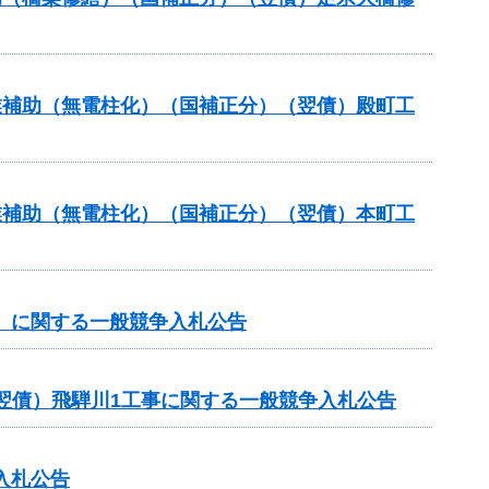
事業補助（無電柱化）（国補正分）（翌債）殿町工
事業補助（無電柱化）（国補正分）（翌債）本町工
谷）に関する一般競争入札公告
翌債）飛騨川1工事に関する一般競争入札公告
入札公告