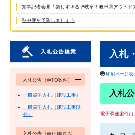
知事記者会見「楽しすぎるぞ岐阜！岐阜県アウトド
熱中症を予防しましょう
本
入札
文
印刷ページ表
入札公告（WTO案件）
入札公
一般競争入札（建設工事）
一般競争入札（建設工事以
電子調達案件は
外）
入札公告（WTO案件以