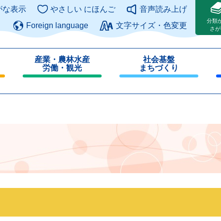
このページの本文へ
がな表示
やさしい にほんご
音声読み上げ
分類
Foreign language
文字サイズ・色変更
さが
産業・農林水産
社会基盤
労働・観光
まちづくり
閉
閉
じ
じ
る
る