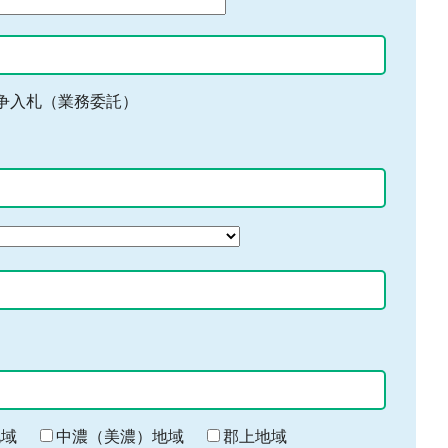
争入札（業務委託）
地域
中濃（美濃）地域
郡上地域