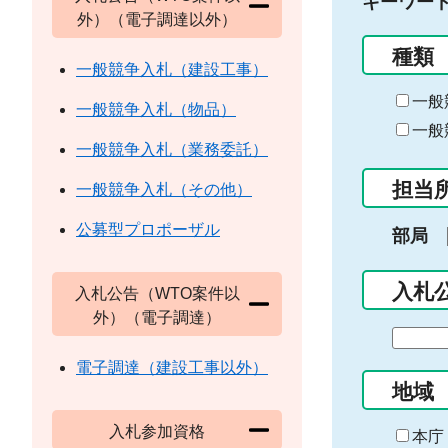
キーワー
外）（電子調達以外）
種類
一般競争入札（建設工事）
一般
一般競争入札（物品）
一般
一般競争入札（業務委託）
担当
一般競争入札（その他）
公募型プロポーザル
部局
入札
入札公告（WTO案件以
外）（電子調達）
期
間
電子調達（建設工事以外）
の
地域
始
入札参加資格
ま
本庁