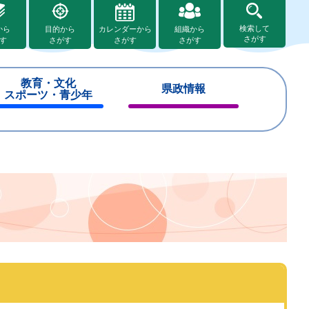
検索して
から
目的から
カレンダーから
組織から
さがす
す
さがす
さがす
さがす
教育・文化
県政情報
スポーツ・青少年
閉
閉
じ
じ
る
る