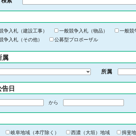
ド検索
検
索
す
る
キ
競争入札（建設工事）
一般競争入札（物品）
一般競
ー
競争入札（その他）
公募型プロポーザル
ワ
ー
所属
ド
を
所属
入
力
公告日
から
期
間
の
終
わ
岐阜地域（本庁除く）
西濃（大垣）地域
揖斐