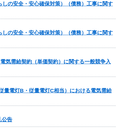
らしの安全・安心確保対策）（債務）工事に関す
らしの安全・安心確保対策）（債務）工事に関す
る電気需給契約（単価契約）に関する一般競争入
従量電灯B・従量電灯C相当）における電気需給
札公告