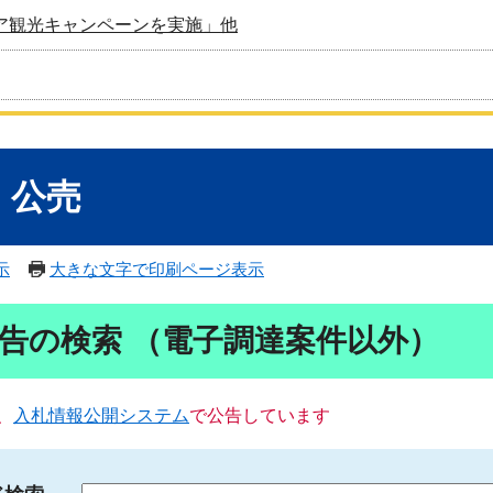
ア観光キャンペーンを実施」他
・公売
示
大きな文字で印刷ページ表示
告の検索 （電子調達案件以外）
、
入札情報公開システム
で公告しています