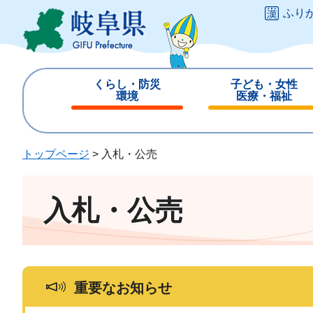
ペ
メ
ふり
ー
ニ
ジ
ュ
の
ー
先
を
くらし・防災
子ども・女性
頭
飛
環境
医療・福祉
で
ば
閉
閉
す
し
じ
じ
。
て
る
る
トップページ
>
入札・公売
本
文
へ
入札・公売
重要なお知らせ