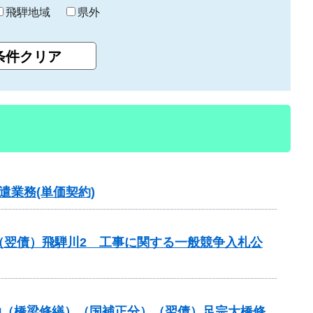
飛騨地域
県外
業務(単価契約)
（翌債）飛騨川2 工事に関する一般競争入札公
補助（橋梁修繕）（国補正分）（翌債）足宗大橋修