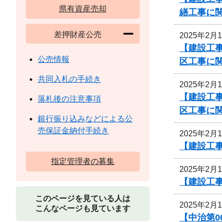
県有資産売却
繕工事に
差押財産公売
2025年2月
【建設工事
公売情報
区工事に
共同入札の手続き
2025年2月
【建設工事
落札後の注意事項
区工事に
銀行振り込みなどによる公
売保証金納付手続き
2025年2月
【建設工
指定管理者の募集
2025年2月
【建設工
このページを見ている人は
2025年2月
こんなページも見ています
【中治第0