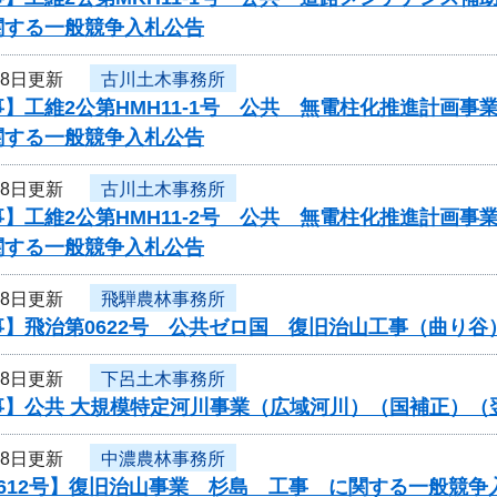
関する一般競争入札公告
18日更新
古川土木事務所
】工維2公第HMH11-1号 公共 無電柱化推進計画
関する一般競争入札公告
18日更新
古川土木事務所
】工維2公第HMH11-2号 公共 無電柱化推進計画
関する一般競争入札公告
18日更新
飛騨農林事務所
事】飛治第0622号 公共ゼロ国 復旧治山工事（曲り
18日更新
下呂土木事務所
事】公共 大規模特定河川事業（広域河川）（国補正）（
18日更新
中濃農林事務所
612号】復旧治山事業 杉島 工事 に関する一般競争