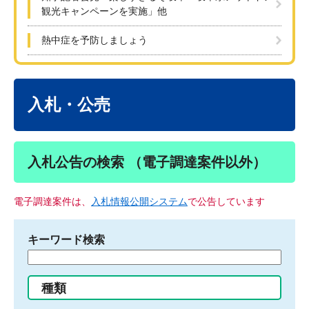
観光キャンペーンを実施」他
熱中症を予防しましょう
本
文
入札・公売
入札公告の検索 （電子調達案件以外）
電子調達案件は、
入札情報公開システム
で公告しています
キーワード検索
検
索
す
種類
る