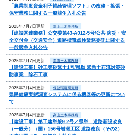
「農業制度資金利子補給管理ソフト」の改修・拡張・
保守業務に関する一般競争入札公告
2025年7月7日更新
郡上土木事務所
【建設関連業務】公交委第43-A012-5号/公共 防災・安
全交付金（交通安全）道路標識点検業務委託に関する
一般競争入札公告
2025年7月7日更新
美濃土木事務所
【建設工事】砂工第砂緊土1号/県単 緊急土石流対策砂
防事業 除石工事
2025年7月4日更新
保健環境研究所
県民健康実態調査システムに係る機器等の更新につい
て
2025年7月4日更新
高山土木事務所
【建設工事】第工建単般9-2号／県単 道路新設改良
（一般分）（国）156号岩瀬工区 道路改良（その2）