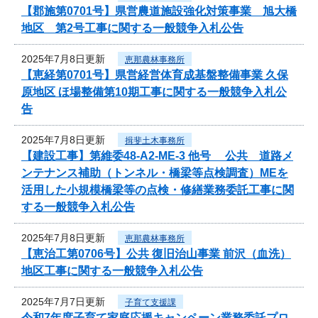
【郡施第0701号】県営農道施設強化対策事業 旭大橋
地区 第2号工事に関する一般競争入札公告
2025年7月8日更新
恵那農林事務所
【恵経第0701号】県営経営体育成基盤整備事業 久保
原地区 ほ場整備第10期工事に関する一般競争入札公
告
2025年7月8日更新
揖斐土木事務所
【建設工事】第維委48-A2-ME-3 他号 公共 道路メ
ンテナンス補助（トンネル・橋梁等点検調査）MEを
活用した小規模橋梁等の点検・修繕業務委託工事に関
する一般競争入札公告
2025年7月8日更新
恵那農林事務所
【恵治工第0706号】公共 復旧治山事業 前沢（血洗）
地区工事に関する一般競争入札公告
2025年7月7日更新
子育て支援課
令和7年度子育て家庭応援キャンペーン業務委託プロ