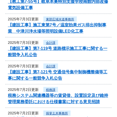
【教工第7-55号】岐阜本巣特別支援学校南館内部改修
電気設備工事
2025年7月3日更新
東部広域水道事務所
【建設工事】施工東第7号／温室効果ガス排出抑制事
業 中津川浄水場等照明設備LED化工事
2025年7月3日更新
会計課
【建設工事】第7-119号 道路標示施工工事に関する一
般競争入札公告
2025年7月3日更新
会計課
【建設工事】第7-121号 交通信号集中制御機整備等工
事に関する一般競争入札公告
2025年7月2日更新
税務課
税務システム関連機器等の賃貸借、設置設定及び維持
管理業務委託における仕様書案に対する意見招請
2025年7月2日更新
揖斐土木事務所