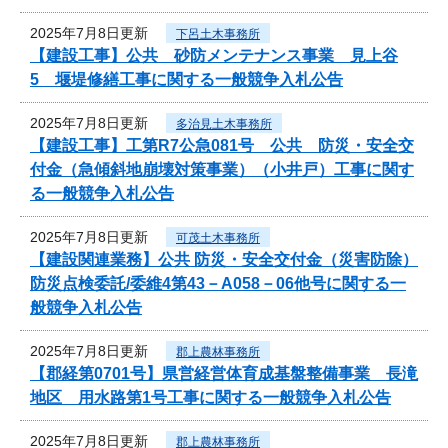
2025年7月8日更新
下呂土木事務所
【建設工事】公共 砂防メンテナンス事業 見上谷
5 堰堤修繕工事に関する一般競争入札公告
2025年7月8日更新
多治見土木事務所
【建設工事】工第R7公急081号 公共 防災・安全交
付金（急傾斜地崩壊対策事業）（小井戸）工事に関す
る一般競争入札公告
2025年7月8日更新
可茂土木事務所
【建設関連業務】公共 防災・安全交付金（災害防除）
防災点検委託/委維4第43－A058－06他号に関する一
般競争入札公告
2025年7月8日更新
郡上農林事務所
【郡経第0701号】県営経営体育成基盤整備事業 長滝
地区 用水路第1号工事に関する一般競争入札公告
2025年7月8日更新
郡上農林事務所