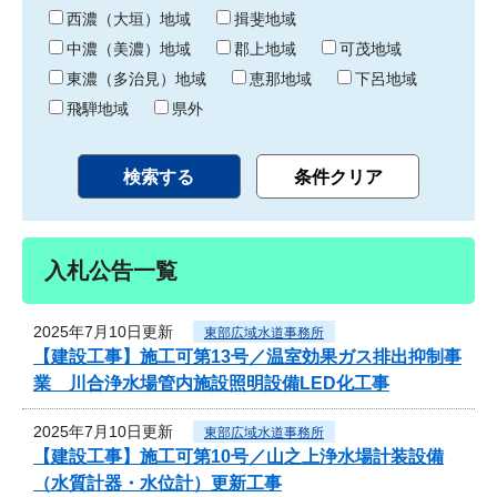
り
西濃（大垣）地域
揖斐地域
中濃（美濃）地域
郡上地域
可茂地域
東濃（多治見）地域
恵那地域
下呂地域
飛騨地域
県外
入札公告一覧
2025年7月10日更新
東部広域水道事務所
【建設工事】施工可第13号／温室効果ガス排出抑制事
業 川合浄水場管内施設照明設備LED化工事
2025年7月10日更新
東部広域水道事務所
【建設工事】施工可第10号／山之上浄水場計装設備
（水質計器・水位計）更新工事