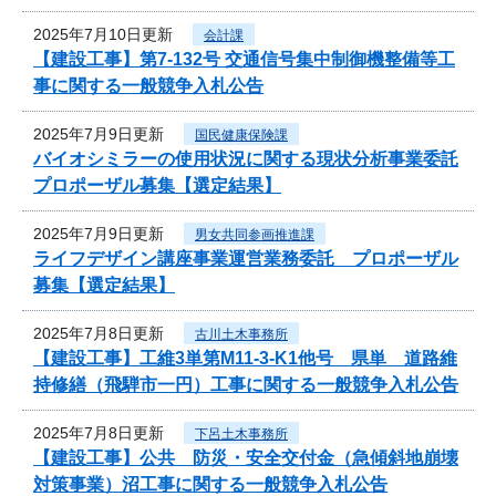
2025年7月10日更新
会計課
【建設工事】第7-132号 交通信号集中制御機整備等工
事に関する一般競争入札公告
2025年7月9日更新
国民健康保険課
バイオシミラーの使用状況に関する現状分析事業委託
プロポーザル募集【選定結果】
2025年7月9日更新
男女共同参画推進課
ライフデザイン講座事業運営業務委託 プロポーザル
募集【選定結果】
2025年7月8日更新
古川土木事務所
【建設工事】工維3単第M11-3-K1他号 県単 道路維
持修繕（飛騨市一円）工事に関する一般競争入札公告
2025年7月8日更新
下呂土木事務所
【建設工事】公共 防災・安全交付金（急傾斜地崩壊
対策事業）沼工事に関する一般競争入札公告