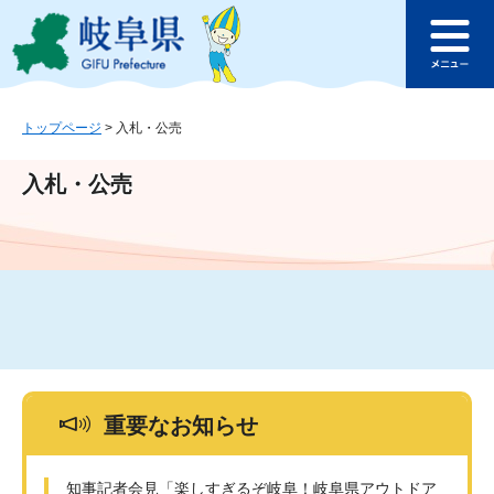
ペ
メ
このページの本文へ
ー
ニ
メ
ジ
ュ
ニ
の
ー
ュ
先
を
ー
頭
飛
トップページ
>
入札・公売
で
ば
す
し
入札・公売
。
て
本
文
へ
重要なお知らせ
知事記者会見「楽しすぎるぞ岐阜！岐阜県アウトドア