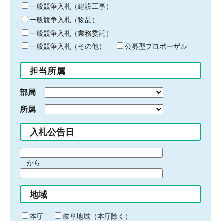
キ
一般競争入札（建設工事）
ー
一般競争入札（物品）
ワ
一般競争入札（業務委託）
ー
ド
一般競争入札（その他）
公募型プロポーザル
を
入
担当所属
力
部局
所属
入札公告日
期
から
間
期
の
間
始
地域
の
ま
終
り
わ
本庁
岐阜地域（本庁除く）