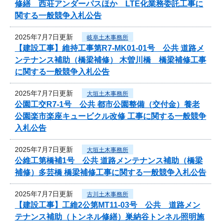
修繕 西荘アンダーパスほか LTE化業務委託工事に
関する一般競争入札公告
2025年7月7日更新
岐阜土木事務所
【建設工事】維持工事第R7-MK01-01号 公共 道路メ
ンテナンス補助（橋梁補修） 木曽川橋 橋梁補修工事
に関する一般競争入札公告
2025年7月7日更新
大垣土木事務所
公園工交R7-1号 公共 都市公園整備（交付金）養老
公園楽市楽座キュービクル改修 工事に関する一般競争
入札公告
2025年7月7日更新
大垣土木事務所
公維工第橋補1号 公共 道路メンテナンス補助（橋梁
補修）多芸橋 橋梁補修工事に関する一般競争入札公告
2025年7月7日更新
古川土木事務所
【建設工事】工維2公第MT11-03号 公共 道路メン
テナンス補助（トンネル修繕）巣納谷トンネル照明施