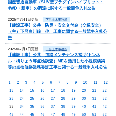
国産普通自動車（SUV型プラグインハイブリット・
4WD・新車）の調達に関する一般競争入札公告
2025年7月1日更新
下呂土木事務所
【建設工事】公共 防災・安全交付金（交通安全）
（主）下呂白川線 他 工事に関する一般競争入札公
告
2025年7月1日更新
下呂土木事務所
【建設工事】公共 道路メンテナンス補助(トンネ
ル・橋りょう等点検調査）MEを活用した小規模橋梁
等の点検修繕業務委託工事に関する一般競争入札公告
1
2
3
4
5
6
7
8
9
10
11
12
13
14
15
16
17
18
19
20
21
22
23
24
25
26
27
28
29
30
31
32
33
34
35
36
37
38
39
40
41
42
43
44
45
46
47
48
49
50
51
52