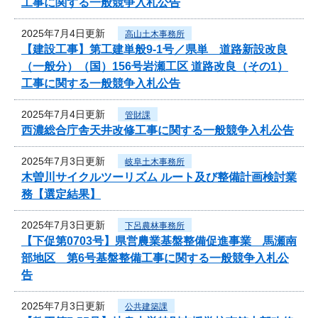
工事に関する一般競争入札公告
2025年7月4日更新
高山土木事務所
【建設工事】第工建単般9-1号／県単 道路新設改良
（一般分）（国）156号岩瀬工区 道路改良（その1）
工事に関する一般競争入札公告
2025年7月4日更新
管財課
西濃総合庁舎天井改修工事に関する一般競争入札公告
2025年7月3日更新
岐阜土木事務所
木曽川サイクルツーリズム ルート及び整備計画検討業
務【選定結果】
2025年7月3日更新
下呂農林事務所
【下促第0703号】県営農業基盤整備促進事業 馬瀬南
部地区 第6号基盤整備工事に関する一般競争入札公
告
2025年7月3日更新
公共建築課