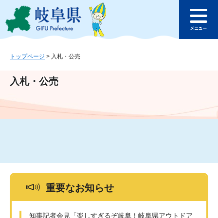
ペ
メ
このページの本文へ
ー
ニ
メ
ジ
ュ
ニ
の
ー
ュ
先
を
ー
頭
飛
トップページ
>
入札・公売
で
ば
す
し
入札・公売
。
て
本
文
へ
重要なお知らせ
知事記者会見「楽しすぎるぞ岐阜！岐阜県アウトドア