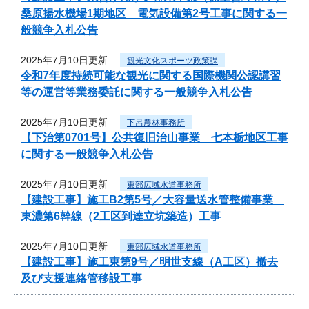
桑原揚水機場1期地区 電気設備第2号工事に関する一
般競争入札公告
2025年7月10日更新
観光文化スポーツ政策課
令和7年度持続可能な観光に関する国際機関公認講習
等の運営等業務委託に関する一般競争入札公告
2025年7月10日更新
下呂農林事務所
【下治第0701号】公共復旧治山事業 七本栃地区工事
に関する一般競争入札公告
2025年7月10日更新
東部広域水道事務所
【建設工事】施工B2第5号／大容量送水管整備事業
東濃第6幹線（2工区到達立坑築造）工事
2025年7月10日更新
東部広域水道事務所
【建設工事】施工東第9号／明世支線（A工区）撤去
及び支援連絡管移設工事