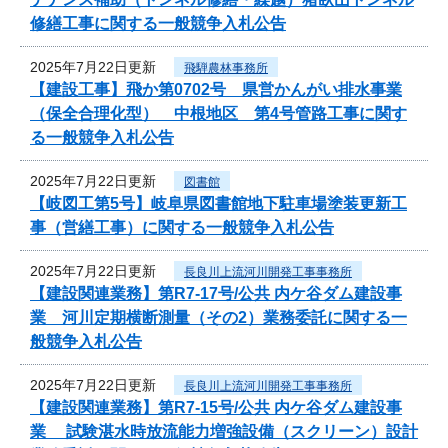
修繕工事に関する一般競争入札公告
2025年7月22日更新
飛騨農林事務所
【建設工事】飛か第0702号 県営かんがい排水事業
（保全合理化型） 中根地区 第4号管路工事に関す
る一般競争入札公告
2025年7月22日更新
図書館
【岐図工第5号】岐阜県図書館地下駐車場塗装更新工
事（営繕工事）に関する一般競争入札公告
2025年7月22日更新
長良川上流河川開発工事事務所
【建設関連業務】第R7-17号/公共 内ケ谷ダム建設事
業 河川定期横断測量（その2）業務委託に関する一
般競争入札公告
2025年7月22日更新
長良川上流河川開発工事事務所
【建設関連業務】第R7-15号/公共 内ケ谷ダム建設事
業 試験湛水時放流能力増強設備（スクリーン）設計