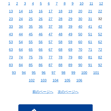
1
2
3
4
5
6
7
8
9
10
11
12
13
14
15
16
17
18
19
20
21
22
23
24
25
26
27
28
29
30
31
32
33
34
35
36
37
38
39
40
41
42
43
44
45
46
47
48
49
50
51
52
53
54
55
56
57
58
59
60
61
62
63
64
65
66
67
68
69
70
71
72
73
74
75
76
77
78
79
80
81
82
83
84
85
86
87
88
89
90
91
92
93
94
95
96
97
98
99
100
101
102
103
104
105
106
前のページへ
次のページへ