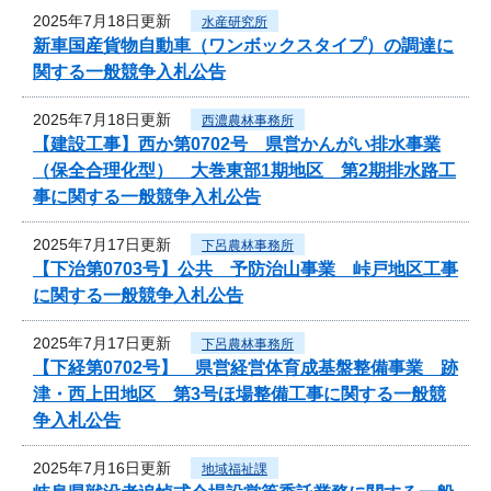
2025年7月18日更新
水産研究所
新車国産貨物自動車（ワンボックスタイプ）の調達に
関する一般競争入札公告
2025年7月18日更新
西濃農林事務所
【建設工事】西か第0702号 県営かんがい排水事業
（保全合理化型） 大巻東部1期地区 第2期排水路工
事に関する一般競争入札公告
2025年7月17日更新
下呂農林事務所
【下治第0703号】公共 予防治山事業 峠戸地区工事
に関する一般競争入札公告
2025年7月17日更新
下呂農林事務所
【下経第0702号】 県営経営体育成基盤整備事業 跡
津・西上田地区 第3号ほ場整備工事に関する一般競
争入札公告
2025年7月16日更新
地域福祉課