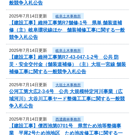
般競争入札公告
2025年7月14日更新
岐阜土木事務所
【建設工事】維持工事第R7舗修-1号 県単 舗装道補
修（主）岐阜環状線ほか 舗装補修工事に関する一般
競争入札公告
2025年7月14日更新
岐阜土木事務所
【建設工事】維持工事第R7-43-047-1-2号 公共 防
災・安全交付金（舗装道補修）（主）大垣一宮線 舗装
補修工事に関する一般競争入札公告
2025年7月14日更新
大垣土木事務所
公河工第大広2-3-6号 公共 大規模特定河川事業（広
域河川）大谷川工事ヤード整備工工事に関する一般競
争入札公告
2025年7月14日更新
西濃農林事務所
【建設工事】債西池第0701号 県営ため池等整備事
業 平尾2号ため池地区 ため池改修工事に関する一