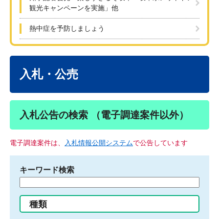
観光キャンペーンを実施」他
熱中症を予防しましょう
本
文
入札・公売
入札公告の検索 （電子調達案件以外）
電子調達案件は、
入札情報公開システム
で公告しています
キーワード検索
検
索
す
種類
る