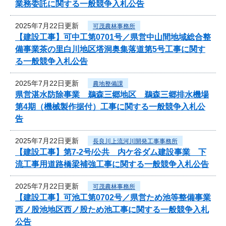
業務委託に関する一般競争入札公告
2025年7月22日更新
可茂農林事務所
【建設工事】可中工第0701号／県営中山間地域総合整
備事業茶の里白川地区塔洞奥集落道第5号工事に関す
る一般競争入札公告
2025年7月22日更新
農地整備課
県営湛水防除事業 鵜森三郷地区 鵜森三郷排水機場
第4期（機械製作据付）工事に関する一般競争入札公
告
2025年7月22日更新
長良川上流河川開発工事事務所
【建設工事】第7-2号/公共 内ケ谷ダム建設事業 下
流工事用道路橋梁補強工事に関する一般競争入札公告
2025年7月22日更新
可茂農林事務所
【建設工事】可池工第0702号／県営ため池等整備事業
西ノ股池地区西ノ股ため池工事に関する一般競争入札
公告