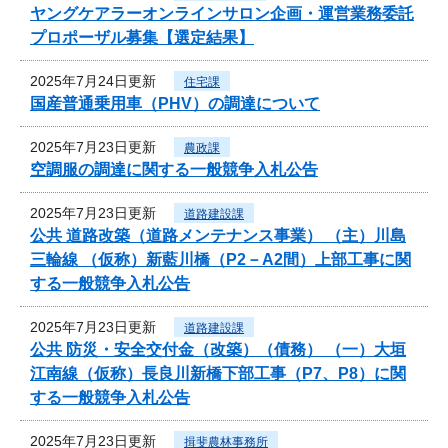
ヤングケアラーオンラインサロン企画・運営業務委託
プロポーザル募集【選定結果】
2025年7月24日更新
住宅課
国産普通乗用車（PHV）の調達について
2025年7月23日更新
農政課
空調服の調達に関する一般競争入札公告
2025年7月23日更新
道路建設課
公共 道路改築（道路メンテナンス事業） （主）川島
三輪線 （仮称）新藍川橋（P2－A2間）上部工事に関
する一般競争入札公告
2025年7月23日更新
道路建設課
公共 防災・安全交付金（改築）（債務） （一）大垣
江南線（仮称）長良川新橋下部工事（P7、P8）に関
する一般競争入札公告
2025年7月23日更新
揖斐農林事務所