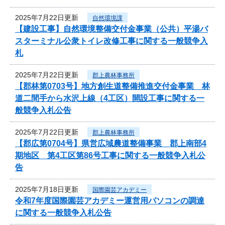
2025年7月22日更新
自然環境課
【建設工事】自然環境整備交付金事業（公共）平湯バ
スターミナル公衆トイレ改修工事に関する一般競争入
札
2025年7月22日更新
郡上農林事務所
【郡林第0703号】地方創生道整備推進交付金事業 林
道二間手から水沢上線（4工区）開設工事に関する一
般競争入札公告
2025年7月22日更新
郡上農林事務所
【郡広第0704号】県営広域農道整備事業 郡上南部4
期地区 第4工区第86号工事に関する一般競争入札公
告
2025年7月18日更新
国際園芸アカデミー
令和7年度国際園芸アカデミー運営用パソコンの調達
に関する一般競争入札公告