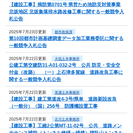
【建設工事】揖防第0701号 県営ため池防災対策事業
北坂地区 北坂集落排水路改修工事に関する一般競争入
札公告
2025年7月23日更新
都市政策課
第10回都市計画基礎調査データ加工業務委託に関する
一般競争入札公告
2025年7月22日更新
大垣土木事務所
公建工第交建防31-A01-032-2号 公共 防災・安全交
付金（改築） （一）上石津多賀線 道路改良工事に
関する一般競争入札公告
2025年7月22日更新
美濃土木事務所
【建設工事】建工第道改4-3号/県単 道路新設改良
（一般分）（国）256号 防護柵設置工事
2025年7月22日更新
古川土木事務所
【建設工事】工維2公第MT-11-02号 公共 道路メン
テナンス補助（トンネル修繕・繰越）猪臥山トンネル