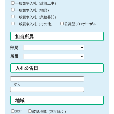
キ
一般競争入札（建設工事）
ー
一般競争入札（物品）
ワ
一般競争入札（業務委託）
ー
ド
一般競争入札（その他）
公募型プロポーザル
を
入
担当所属
力
部局
所属
入札公告日
期
から
間
期
の
間
始
地域
の
ま
終
り
わ
本庁
岐阜地域（本庁除く）