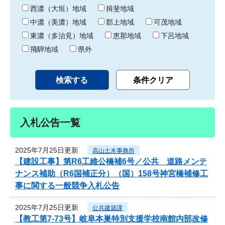
り
西濃（大垣）地域
揖斐地域
中濃（美濃）地域
郡上地域
可茂地域
東濃（多治見）地域
恵那地域
下呂地域
飛騨地域
県外
入札公告一覧
2025年7月25日更新
高山土木事務所
【建設工事】第R6工維公橋補6号／公共 道路メンテ
ナンス補助（R6国補正分）（国）158号神宮橋補修工
事に関する一般競争入札公告
2025年7月25日更新
公共建築課
【教工第7-73号】岐阜本巣特別支援学校南館内部改修