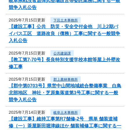
岐阜県戦没者追悼式会場設営等委託業務に関する一般
競争入札公告
2025年7月15日更新
下呂土木事務所
【建設工事】公共 防災・安全交付金他 川上2期バ
イパス工区 道路改良（債務）工事に関する一般競争
入札公告
2025年7月15日更新
公共建築課
【教工第7-70号】長良特別支援学校本館等屋上外壁改
修工事
2025年7月15日更新
郡上農林事務所
【郡中第0703号】県営中山間地域総合整備事業 白鳥
北部地区 神社・芝原集落道第3号工事に関する一般
競争入札公告
2025年7月14日更新
岐阜土木事務所
【建設工事】維持工事第R7舗修-2号 県単 舗装道補
修（一）茶屋新田堀津線ほか 舗装補修工事に関する一