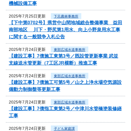
機械設備工事
2025年7月25日更新
下呂農林事務所
【下中第0702号】県営中山間地域総合整備事業 益田
南部地区 川下・野尻第1用水、向上小野泉用水工事
に関する一般競争入札公告
2025年7月24日更新
東部広域水道事務所
【建設工事】7債施工東第3号／既設管更新事業 武並
支線送水管更新（7工区JR横断）推進工事
2025年7月24日更新
東部広域水道事務所
【建設工事】7債施工可第5号／山之上浄水場空気源設
備動力制御盤等更新工事
2025年7月24日更新
東部広域水道事務所
【建設工事】7債指工東第2号／中津川水管橋塗装修繕
工事
2025年7月24日更新
子ども家庭課