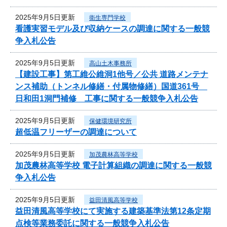
2025年9月5日更新
衛生専門学校
看護実習モデル及び収納ケースの調達に関する一般競
争入札公告
2025年9月5日更新
高山土木事務所
【建設工事】第工維公維洞1他号／公共 道路メンテナ
ンス補助（トンネル修繕・付属物修繕）国道361号
日和田1洞門補修 工事に関する一般競争入札公告
2025年9月5日更新
保健環境研究所
超低温フリーザーの調達について
2025年9月5日更新
加茂農林高等学校
加茂農林高等学校 電子計算組織の調達に関する一般競
争入札公告
2025年9月5日更新
益田清風高等学校
益田清風高等学校にて実施する建築基準法第12条定期
点検等業務委託に関する一般競争入札公告