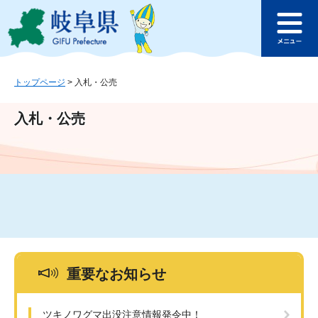
ペ
メ
このページの本文へ
ー
ニ
メ
ジ
ュ
ニ
の
ー
ュ
先
を
ー
頭
飛
トップページ
>
入札・公売
で
ば
す
し
入札・公売
。
て
本
文
へ
重要なお知らせ
ツキノワグマ出没注意情報発令中！