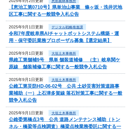
2025年9月2日更新
恵那農林事務所
【恵治工第0710号】県単治山事業 條ヶ坂・洗井沢地
区工事に関する一般競争入札公告
2025年9月1日更新
デジタル戦略推進課
令和7年度岐阜県AIチャットボットシステム構築・運
用・保守委託業務プロポーザル募集【選定結果】
2025年9月1日更新
大垣土木事務所
県維工第舗補9号 県単 舗装道補修 （主）岐阜関ケ
原線 舗装補修工事に関する一般競争入札公告
2025年9月1日更新
大垣土木事務所
公維工第災防HD-06-02号 公共 土砂災害対策道路事
業補助（一）上石津多賀線 落石対策工事に関する一般
競争入札公告
2025年9月1日更新
大垣土木事務所
公維委第橋点3号 公共 道路メンテナンス補助（トン
ネル・橋梁等点検調査）橋梁点検業務委託に関する一