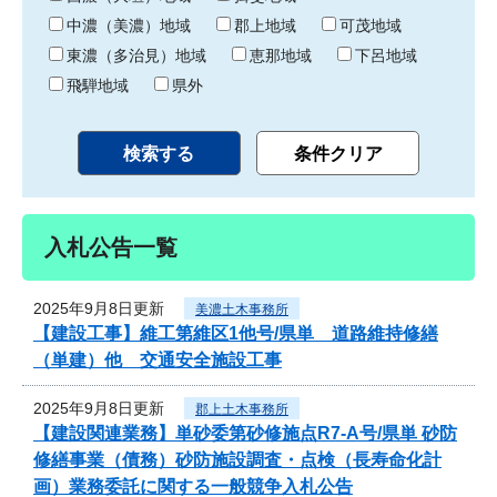
中濃（美濃）地域
郡上地域
可茂地域
東濃（多治見）地域
恵那地域
下呂地域
飛騨地域
県外
入札公告一覧
2025年9月8日更新
美濃土木事務所
【建設工事】維工第維区1他号/県単 道路維持修繕
（単建）他 交通安全施設工事
2025年9月8日更新
郡上土木事務所
【建設関連業務】単砂委第砂修施点R7-A号/県単 砂防
修繕事業（債務）砂防施設調査・点検（長寿命化計
画）業務委託に関する一般競争入札公告