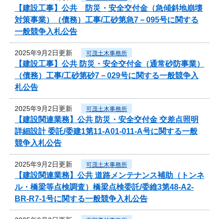
【建設工事】公共 防災・安全交付金（急傾斜地崩壊
対策事業）（債務）工事/工砂第急7－095号に関する
一般競争入札公告
2025年9月2日更新
可茂土木事務所
【建設工事】公共 防災・安全交付金（通常砂防事業）
（債務）工事/工砂第砂7－029号に関する一般競争入
札公告
2025年9月2日更新
可茂土木事務所
【建設関連業務】公共 防災・安全交付金 交差点照明
詳細設計 委託/委建1第11-A01-011-A号に関する一般
競争入札公告
2025年9月2日更新
可茂土木事務所
【建設関連業務】公共 道路メンテナンス補助（トンネ
ル・橋梁等点検調査）橋梁点検委託/委維3第48-A2-
BR-R7-1号に関する一般競争入札公告