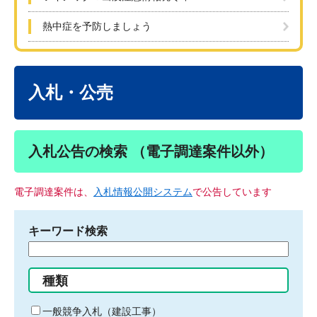
熱中症を予防しましょう
本
文
入札・公売
入札公告の検索 （電子調達案件以外）
電子調達案件は、
入札情報公開システム
で公告しています
キーワード検索
検
索
す
種類
る
キ
一般競争入札（建設工事）