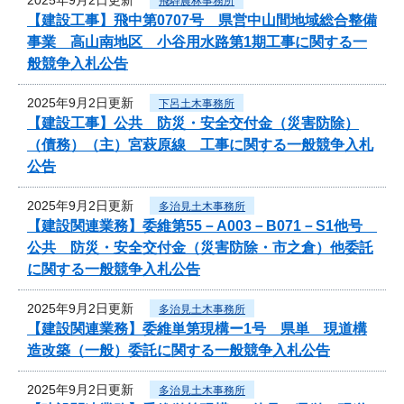
飛騨農林事務所
【建設工事】飛中第0707号 県営中山間地域総合整備
事業 高山南地区 小谷用水路第1期工事に関する一
般競争入札公告
2025年9月2日更新
下呂土木事務所
【建設工事】公共 防災・安全交付金（災害防除）
（債務）（主）宮萩原線 工事に関する一般競争入札
公告
2025年9月2日更新
多治見土木事務所
【建設関連業務】委維第55－A003－B071－S1他号
公共 防災・安全交付金（災害防除・市之倉）他委託
に関する一般競争入札公告
2025年9月2日更新
多治見土木事務所
【建設関連業務】委維単第現構ー1号 県単 現道構
造改築（一般）委託に関する一般競争入札公告
2025年9月2日更新
多治見土木事務所