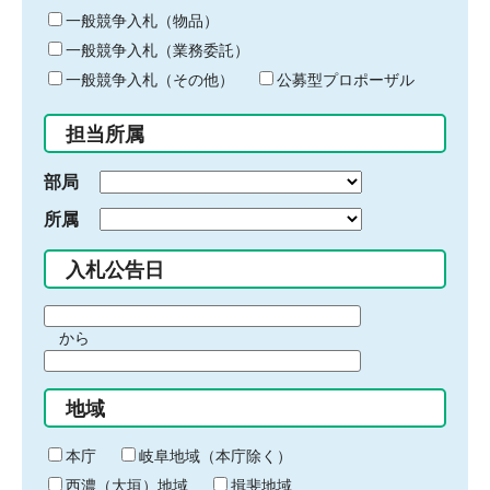
ー
一般競争入札（物品）
ワ
一般競争入札（業務委託）
ー
ド
一般競争入札（その他）
公募型プロポーザル
を
入
担当所属
力
部局
所属
入札公告日
期
から
間
期
の
間
始
地域
の
ま
終
り
わ
本庁
岐阜地域（本庁除く）
り
西濃（大垣）地域
揖斐地域