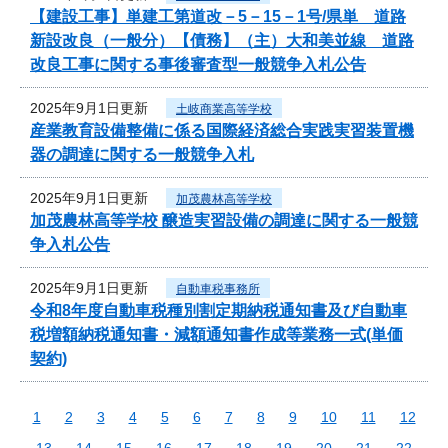
【建設工事】単建工第道改－5－15－1号/県単 道路
新設改良（一般分）【債務】（主）大和美並線 道路
改良工事に関する事後審査型一般競争入札公告
2025年9月1日更新
土岐商業高等学校
産業教育設備整備に係る国際経済総合実践実習装置機
器の調達に関する一般競争入札
2025年9月1日更新
加茂農林高等学校
加茂農林高等学校 醸造実習設備の調達に関する一般競
争入札公告
2025年9月1日更新
自動車税事務所
令和8年度自動車税種別割定期納税通知書及び自動車
税増額納税通知書・減額通知書作成等業務一式(単価
契約)
1
2
3
4
5
6
7
8
9
10
11
12
13
14
15
16
17
18
19
20
21
22