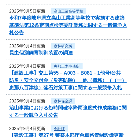
2025年9月5日更新
高山工業高等学校
令和7年度岐阜県立高山工業高等学校で実施する建築
基準法第12条定期点検等委託業務に関する一般競争入
札公告
2025年9月4日更新
森林研究所
昆虫個別飼育制御装置の調達
2025年9月4日更新
恵那土木事務所
【建設工事】交工第55－A003－B081－1他号/公共
防災・安全交付金（災害防除） 他（債務）（（一）
恵那八百津線）落石対策工事に関する一般競争入札
2025年9月4日更新
森林保全課
治山事業における短時間確率降雨強度式作成業務に関
する一般競争入札公告
2025年9月4日更新
会計課
【建設工事】第27号 警察本部庁舎車路管制設備更新