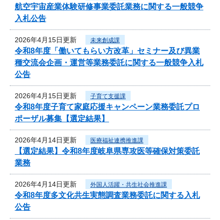
航空宇宙産業体験研修事業委託業務に関する一般競争
入札公告
2026年4月15日更新
未来創成課
令和8年度「働いてもらい方改革」セミナー及び異業
種交流会企画・運営等業務委託に関する一般競争入札
公告
2026年4月15日更新
子育て支援課
令和8年度子育て家庭応援キャンペーン業務委託プロ
ポーザル募集【選定結果】
2026年4月14日更新
医療福祉連携推進課
【選定結果】令和8年度岐阜県専攻医等確保対策委託
業務
2026年4月14日更新
外国人活躍・共生社会推進課
令和8年度多文化共生実態調査業務委託に関する入札
公告