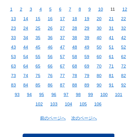
1
2
3
4
5
6
7
8
9
10
11
12
13
14
15
16
17
18
19
20
21
22
23
24
25
26
27
28
29
30
31
32
33
34
35
36
37
38
39
40
41
42
43
44
45
46
47
48
49
50
51
52
53
54
55
56
57
58
59
60
61
62
63
64
65
66
67
68
69
70
71
72
73
74
75
76
77
78
79
80
81
82
83
84
85
86
87
88
89
90
91
92
93
94
95
96
97
98
99
100
101
102
103
104
105
106
前のページへ
次のページへ