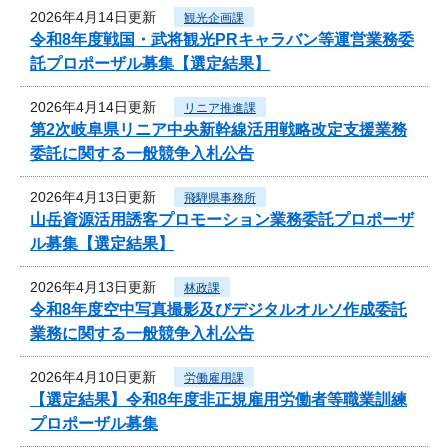
2026年4月14日更新
観光企画課
令和8年度戦国・武将観光PRキャラバン等運営業務委
託プロポーザル募集【選定結果】
2026年4月14日更新
リニア推進課
第2次岐阜県リニア中央新幹線活用戦略改定支援業務
委託に関する一般競争入札公告
2026年4月13日更新
飛騨県事務所
山岳資源活用誘客プロモーション業務委託プロポーザ
ル募集【選定結果】
2026年4月13日更新
林政課
令和8年度空中写真撮影及びデジタルオルソ作成委託
業務に関する一般競争入札公告
2026年4月10日更新
労働雇用課
【選定結果】令和8年度非正規雇用労働者等職業訓練
プロポーザル募集