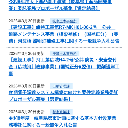
令和8年度天下逸品創出事業（岐阜県土産品開発事
業）委託業務プロポーザル募集【選定結果】
2026年3月30日更新
岐阜土木事務所
【建設工事】維持工事第R7-MKH01-06-2号 公共
道路メンテナンス事業（橋梁補修）（国補正分）（翌
債）河渡橋 照明灯補修工事に関する一般競争入札公告
2026年3月30日更新
美濃土木事務所
【建設工事】河工第広域H4-2号/公共 防災・安全交付
金（広域河川改修事業）(国補正分)(翌債) 掘削護岸工
事
2026年3月30日更新
出納管理課
次期電子調達システム構築に向けた要件定義業務委託
プロポーザル募集【選定結果】
2026年3月30日更新
都市政策課
令和8年度 岐阜県都市計画に関する基本方針改定業
務委託に関する一般競争入札公告