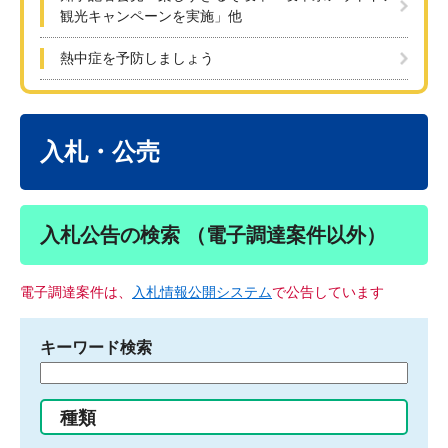
観光キャンペーンを実施」他
熱中症を予防しましょう
本
文
入札・公売
入札公告の検索 （電子調達案件以外）
電子調達案件は、
入札情報公開システム
で公告しています
キーワード検索
検
索
す
種類
る