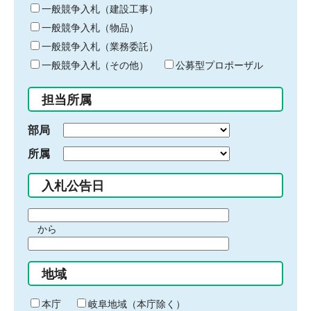
キ
一般競争入札（建設工事）
ー
一般競争入札（物品）
ワ
一般競争入札（業務委託）
ー
ド
一般競争入札（その他）
公募型プロポーザル
を
入
担当所属
力
部局
所属
入札公告日
期
から
間
期
の
間
始
地域
の
ま
終
り
わ
本庁
岐阜地域（本庁除く）