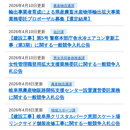
2026年4月10日更新
農産物流通課
輸出事業者育成による県産農畜水産物等輸出拡大事業
業務委託プロポーザル募集【選定結果】
2026年4月10日更新
会計課
【建設工事】第5号 警察本部庁舎水冷エアコン更新工
事（第3期）に関する一般競争入札公告
2026年4月10日更新
男女共同参画推進課
女性管理職登用拡大支援業務委託に関する一般競争入
札公告
2026年4月8日更新
農産物流通課
岐阜県農産物販路開拓支援センター設置運営委託業務
に関する一般競争入札公告
2026年4月8日更新
地域スポーツ課
【建設工事】岐阜県クリスタルパーク恵那スケート場
リンクサイド舗装改修工事に関する一般競争入札公告