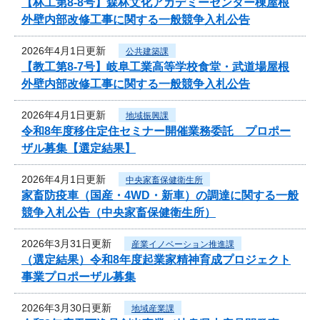
【林工第8-8号】森林文化アカデミーセンター棟屋根
外壁内部改修工事に関する一般競争入札公告
2026年4月1日更新
公共建築課
【教工第8-7号】岐阜工業高等学校食堂・武道場屋根
外壁内部改修工事に関する一般競争入札公告
2026年4月1日更新
地域振興課
令和8年度移住定住セミナー開催業務委託 プロポー
ザル募集【選定結果】
2026年4月1日更新
中央家畜保健衛生所
家畜防疫車（国産・4WD・新車）の調達に関する一般
競争入札公告（中央家畜保健衛生所）
2026年3月31日更新
産業イノベーション推進課
（選定結果）令和8年度起業家精神育成プロジェクト
事業プロポーザル募集
2026年3月30日更新
地域産業課