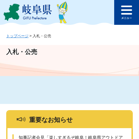
ペ
メ
このページの本文へ
ー
ニ
メ
ジ
ュ
ニ
の
ー
ュ
先
を
ー
頭
飛
トップページ
>
入札・公売
で
ば
す
し
入札・公売
。
て
本
文
へ
重要なお知らせ
知事記者会見「楽しすぎるぞ岐阜！岐阜県アウトドア