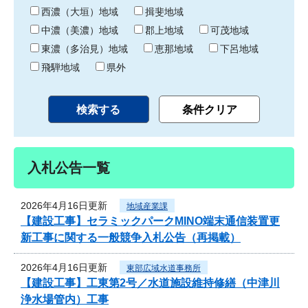
り
西濃（大垣）地域
揖斐地域
中濃（美濃）地域
郡上地域
可茂地域
東濃（多治見）地域
恵那地域
下呂地域
飛騨地域
県外
入札公告一覧
2026年4月16日更新
地域産業課
【建設工事】セラミックパークMINO端末通信装置更
新工事に関する一般競争入札公告（再掲載）
2026年4月16日更新
東部広域水道事務所
【建設工事】工東第2号／水道施設維持修繕（中津川
浄水場管内）工事