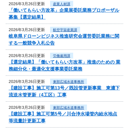
2026年3月26日更新
産業人材課
「働いてもらい方改革」企業展委託業務プロポーザル
募集【選定結果】
2026年3月26日更新
航空宇宙産業課
岐阜県ドローンビジネス推進研究会運営委託業務に関
する一般競争入札公告
2026年3月26日更新
労働雇用課
【選定結果】「働いてもらい方改革」推進のための 業
務細分化・最適化支援事業委託業務
2026年3月26日更新
東部広域水道事務所
【建設工事】施工可第13号／既設管更新事業 東濃下
流送水管更新（4工区）工事
2026年3月26日更新
東部広域水道事務所
【建設工事】施工可第5号／川合浄水場管内給水地点
等流量計更新工事