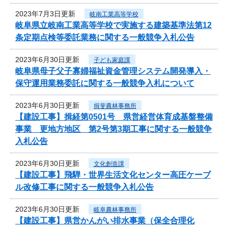
2023年7月3日更新
岐南工業高等学校
岐阜県立岐南工業高等学校で実施する建築基準法第12
条定期点検等委託業務に関する一般競争入札公告
2023年6月30日更新
子ども家庭課
岐阜県母子父子寡婦福祉資金管理システム開発導入・
保守運用業務委託に関する一般競争入札について
2023年6月30日更新
揖斐農林事務所
【建設工事】揖経第0501号 県営経営体育成基盤整備
事業 更地方地区 第2号第3期工事に関する一般競争
入札公告
2023年6月30日更新
文化創造課
【建設工事】飛騨・世界生活文化センター高圧ケーブ
ル改修工事に関する一般競争入札公告
2023年6月30日更新
岐阜農林事務所
【建設工事】県営かんがい排水事業（保全合理化