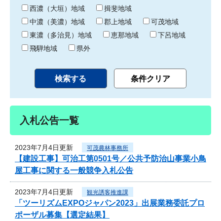
り
西濃（大垣）地域
揖斐地域
中濃（美濃）地域
郡上地域
可茂地域
東濃（多治見）地域
恵那地域
下呂地域
飛騨地域
県外
入札公告一覧
2023年7月4日更新
可茂農林事務所
【建設工事】可治工第0501号／公共予防治山事業小鳥
屋工事に関する一般競争入札公告
2023年7月4日更新
観光誘客推進課
「ツーリズムEXPOジャパン2023」出展業務委託プロ
ポーザル募集【選定結果】