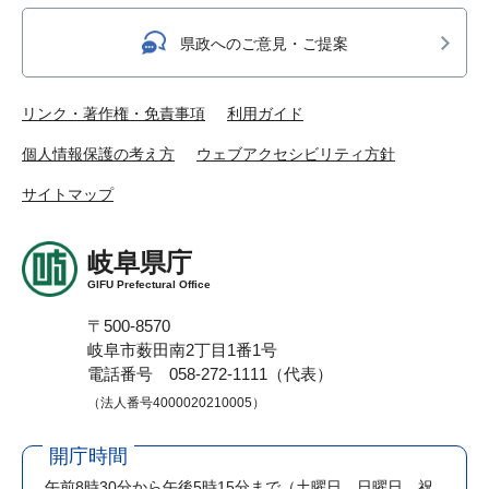
県政へのご意見・ご提案
リンク・著作権・免責事項
利用ガイド
個人情報保護の考え方
ウェブアクセシビリティ方針
サイトマップ
岐阜県庁
GIFU Prefectural Office
〒500-8570
岐阜市薮田南2丁目1番1号
電話番号 058-272-1111（代表）
（法人番号4000020210005）
開庁時間
午前8時30分から午後5時15分まで
（土曜日、日曜日、祝