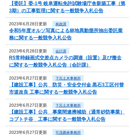
【委託】委-1号 岐阜運転免許試験場庁舎新築工事（第
3期）の工事監理に関する一般競争入札公告
2023年6月28日更新
林政課
令和5年度オルソ写真による林地異動箇所抽出委託業
務に関する一般競争入札公告
2023年6月28日更新
会計課
R5常時録画式交差点カメラの調達（設置）及び撤去
に関する一般競争入札公告（会計課）
2023年6月27日更新
下呂土木事務所
【建設工事】公共 防災・安全交付金 黒石3工区付替
市道改良 工事に関する一般競争入札公告
2023年6月27日更新
下呂土木事務所
【建設工事】公共 事業間連携補助（通常砂防事業）
コブトチ谷 工事に関する一般競争入札公告
2023年6月27日更新
可茂農林事務所