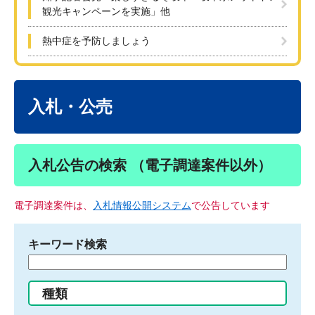
観光キャンペーンを実施」他
熱中症を予防しましょう
本
文
入札・公売
入札公告の検索 （電子調達案件以外）
電子調達案件は、
入札情報公開システム
で公告しています
キーワード検索
検
索
す
種類
る