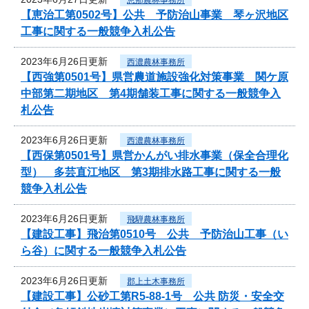
【恵治工第0502号】公共 予防治山事業 琴ヶ沢地区
工事に関する一般競争入札公告
2023年6月26日更新
西濃農林事務所
【西強第0501号】県営農道施設強化対策事業 関ケ原
中部第二期地区 第4期舗装工事に関する一般競争入
札公告
2023年6月26日更新
西濃農林事務所
【西保第0501号】県営かんがい排水事業（保全合理化
型） 多芸直江地区 第3期排水路工事に関する一般
競争入札公告
2023年6月26日更新
飛騨農林事務所
【建設工事】飛治第0510号 公共 予防治山工事（い
ら谷）に関する一般競争入札公告
2023年6月26日更新
郡上土木事務所
【建設工事】公砂工第R5-88-1号 公共 防災・安全交