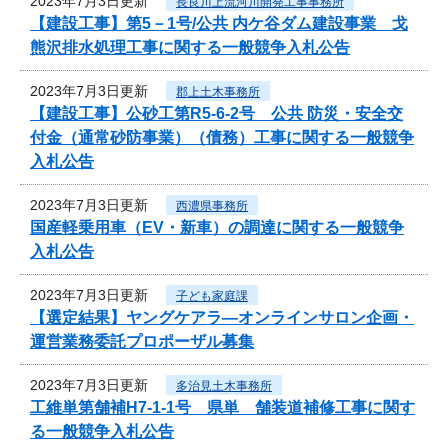
2023年7月3日更新
長良川上流河川開発工事事務所
【建設工事】第5－1号/公共 内ケ谷ダム建設事業 戈
熊沢排水処理工事に関する一般競争入札公告
2023年7月3日更新
郡上土木事務所
【建設工事】公砂工第R5-6-2号 公共 防災・安全交
付金（通常砂防事業）（債務）工事に関する一般競争
入札公告
2023年7月3日更新
西濃県事務所
国産軽乗用車（EV・新車）の調達に関する一般競争
入札公告
2023年7月3日更新
子ども家庭課
【選定結果】ヤングケアラ―オンラインサロン企画・
運営業務委託プロポーザル募集
2023年7月3日更新
多治見土木事務所
工維単第舗補H7-1-1号 県単 舗装道補修工事に関す
る一般競争入札公告