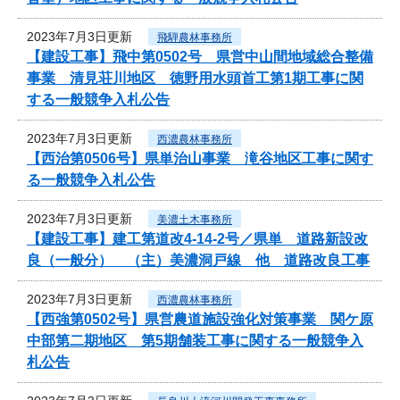
2023年7月3日更新
飛騨農林事務所
【建設工事】飛中第0502号 県営中山間地域総合整備
事業 清見荘川地区 徳野用水頭首工第1期工事に関
する一般競争入札公告
2023年7月3日更新
西濃農林事務所
【西治第0506号】県単治山事業 滝谷地区工事に関す
る一般競争入札公告
2023年7月3日更新
美濃土木事務所
【建設工事】建工第道改4-14-2号／県単 道路新設改
良（一般分） （主）美濃洞戸線 他 道路改良工事
2023年7月3日更新
西濃農林事務所
【西強第0502号】県営農道施設強化対策事業 関ケ原
中部第二期地区 第5期舗装工事に関する一般競争入
札公告