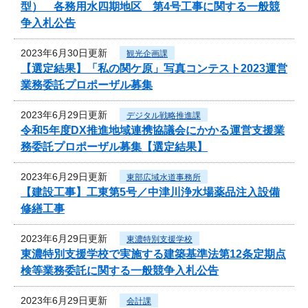
型） 各務用水四期地区 第4号工事に関する一般競
争入札公告
2023年6月30日更新
観光企画課
【選定結果】「私の関ケ原」写真コンテスト2023運営
業務委託プロポーザル募集
2023年6月29日更新
デジタル戦略推進課
令和5年度DX推進地域連携協議会にかかる運営支援業
務委託プロポーザル募集【選定結果】
2023年6月29日更新
東部広域水道事務所
【建設工事】工東第5号／中津川浄水場薬品注入設備
修繕工事
2023年6月29日更新
東濃特別支援学校
東濃特別支援学校で実施する建築基準法第12条定期点
検等業務委託に関する一般競争入札公告
2023年6月29日更新
会計課