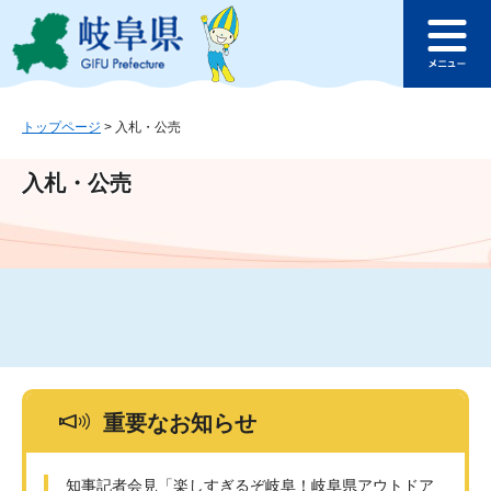
ペ
メ
このページの本文へ
ー
ニ
メ
ジ
ュ
ニ
の
ー
ュ
先
を
ー
頭
飛
トップページ
>
入札・公売
で
ば
す
し
入札・公売
。
て
本
文
へ
重要なお知らせ
知事記者会見「楽しすぎるぞ岐阜！岐阜県アウトドア