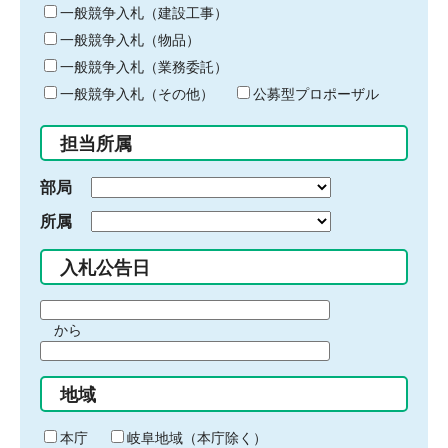
キ
一般競争入札（建設工事）
ー
一般競争入札（物品）
ワ
一般競争入札（業務委託）
ー
ド
一般競争入札（その他）
公募型プロポーザル
を
入
担当所属
力
部局
所属
入札公告日
期
から
間
期
の
間
始
地域
の
ま
終
り
わ
本庁
岐阜地域（本庁除く）