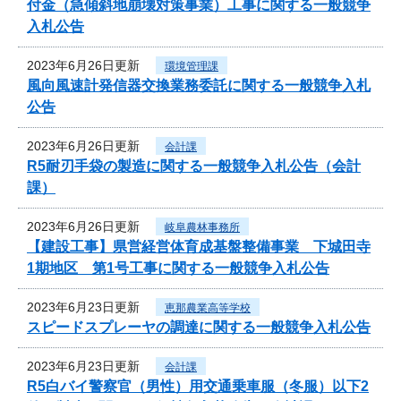
付金（急傾斜地崩壊対策事業）工事に関する一般競争
入札公告
2023年6月26日更新
環境管理課
風向風速計発信器交換業務委託に関する一般競争入札
公告
2023年6月26日更新
会計課
R5耐刃手袋の製造に関する一般競争入札公告（会計
課）
2023年6月26日更新
岐阜農林事務所
【建設工事】県営経営体育成基盤整備事業 下城田寺
1期地区 第1号工事に関する一般競争入札公告
2023年6月23日更新
恵那農業高等学校
スピードスプレーヤの調達に関する一般競争入札公告
2023年6月23日更新
会計課
R5白バイ警察官（男性）用交通乗車服（冬服）以下2