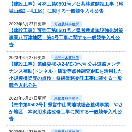
【建設工事】可林工第0501号／公共林道開設工事（尾
城山線2－4工区）に関する一般競争入札公告
2023年6月27日更新
可茂農林事務所
【建設工事】可強工第0501号／県営農道施設強化対策
事業八百津地区 第4号工事に関する一般競争入札公
告
2023年6月27日更新
揖斐土木事務所
【建設工事】第維委48-A2-ME-3他号 公共道路メンテ
ナンス補助(トンネル・橋梁等点検調査)MEを活用した
小規模橋梁等の点検・修繕業務委託工事に関する一般
競争入札公告
2023年6月27日更新
恵那農林事務所
【恵中第0502号】県営中山間地域総合整備事業 やさ
か地区 本沢用水路改修工事に関する一般競争入札公
告
2023年6月27日更新
恵那農林事務所