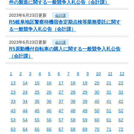
件の製造に関する一般競争入札公告（会計課）
2023年6月23日更新
会計課
R5岐阜地区警察待機宿舎定期点検等業務委託に関す
る一般競争入札公告（会計課）
2023年6月23日更新
会計課
R5原動機付自転車の購入に関する一般競争入札公告
（会計課）
1
2
3
4
5
6
7
8
9
10
11
12
13
14
15
16
17
18
19
20
21
22
23
24
25
26
27
28
29
30
31
32
33
34
35
36
37
38
39
40
41
42
43
44
45
46
47
48
49
50
51
52
53
54
55
56
57
58
59
60
61
62
63
64
65
66
67
68
69
70
71
72