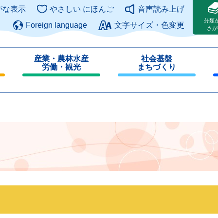
このページの本文へ
がな表示
やさしい にほんご
音声読み上げ
分類
Foreign language
文字サイズ・色変更
さが
産業・農林水産
社会基盤
労働・観光
まちづくり
閉
閉
じ
じ
る
る