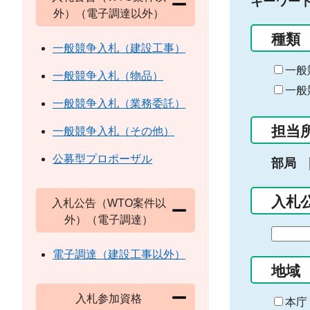
キーワー
外）（電子調達以外）
種類
一般競争入札（建設工事）
一般
一般競争入札（物品）
一般
一般競争入札（業務委託）
担当
一般競争入札（その他）
公募型プロポーザル
部局
入札
入札公告（WTO案件以
外）（電子調達）
期
間
電子調達（建設工事以外）
の
地域
始
入札参加資格
ま
本庁