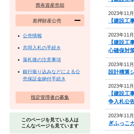
県有資産売却
2023年11
【建設工事
差押財産公売
2023年11
公売情報
【建設工
共同入札の手続き
心確保対
落札後の注意事項
2023年11
設計積算
銀行振り込みなどによる公
売保証金納付手続き
2023年11
【建設工
指定管理者の募集
争入札公
2023年11
このページを見ている人は
ぎふっこ
こんなページも見ています