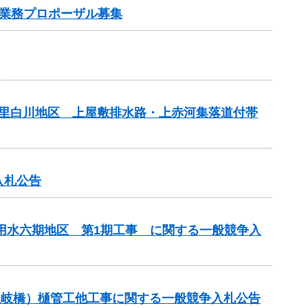
業務プロポーザル募集
の里白川地区 上屋敷排水路・上赤河集落道付帯
入札公告
代用水六期地区 第1期工事 に関する一般競争入
川土岐橋）樋管工他工事に関する一般競争入札公告