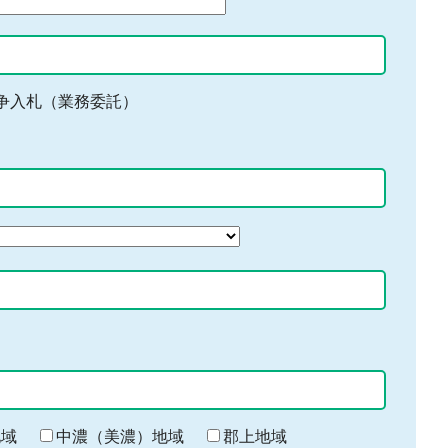
争入札（業務委託）
地域
中濃（美濃）地域
郡上地域