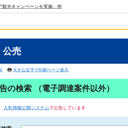
ア観光キャンペーンを実施」他
・公売
示
大きな文字で印刷ページ表示
告の検索 （電子調達案件以外）
、
入札情報公開システム
で公告しています