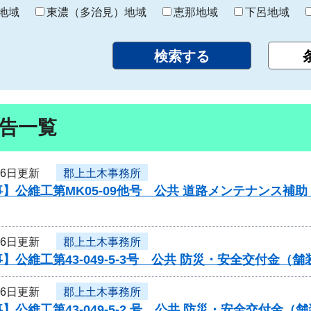
り
地域
東濃（多治見）地域
恵那地域
下呂地域
告一覧
月6日更新
郡上土木事務所
】公維工第MK05-09他号 公共 道路メンテナンス
月6日更新
郡上土木事務所
】公維工第43-049-5-3号 公共 防災・安全交付金
月6日更新
郡上土木事務所
】公維工第43-049-5-2 号 公共 防災・安全交付