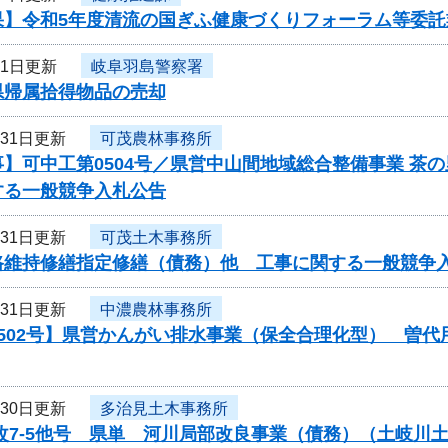
果】令和5年度清流の国ぎふ健康づくりフォーラム等委託
月1日更新
岐阜羽島警察署
県帰属拾得物品の売却
月31日更新
可茂農林事務所
】可中工第0504号／県営中山間地域総合整備事業 茶
する一般競争入札公告
月31日更新
可茂土木事務所
路維持修繕指定修繕（債務）他 工事に関する一般競争
月31日更新
中濃農林事務所
0502号】県営かんがい排水事業（保全合理化型） 曽
月30日更新
多治見土木事務所
局改7-5他号 県単 河川局部改良事業（債務）（土岐