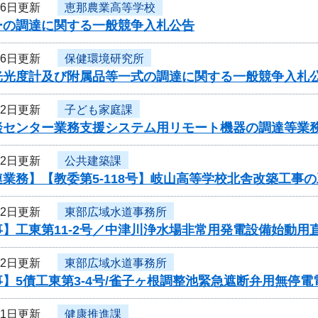
月6日更新
恵那農業高等学校
ーの調達に関する一般競争入札公告
月6日更新
保健環境研究所
光光度計及び附属品等一式の調達に関する一般競争入札
月2日更新
子ども家庭課
談センター業務支援システム用リモート機器の調達等業
月2日更新
公共建築課
業務】【教委第5-118号】岐山高等学校北舎改築工事
月2日更新
東部広域水道事務所
】工東第11-2号／中津川浄水場非常用発電設備始動用
月2日更新
東部広域水道事務所
】5債工東第3-4号/雀子ヶ根調整池緊急遮断弁用無停
月1日更新
健康推進課