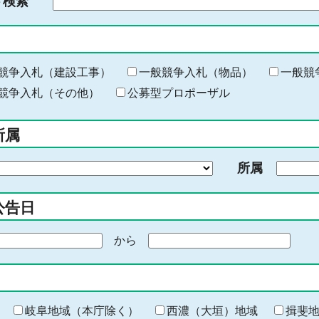
ド検索
検
索
す
る
キ
競争入札（建設工事）
一般競争入札（物品）
一般競
ー
競争入札（その他）
公募型プロポーザル
ワ
ー
所属
ド
を
所属
入
力
公告日
から
期
間
の
終
わ
岐阜地域（本庁除く）
西濃（大垣）地域
揖斐