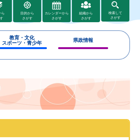
検索して
から
目的から
カレンダーから
組織から
さがす
す
さがす
さがす
さがす
教育・文化
県政情報
スポーツ・青少年
閉
閉
じ
じ
る
る