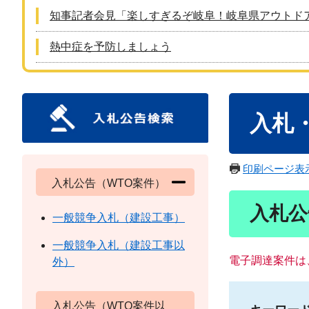
知事記者会見「楽しすぎるぞ岐阜！岐阜県アウトド
熱中症を予防しましょう
本
入札
文
印刷ページ表
入札公告（WTO案件）
入札公
一般競争入札（建設工事）
一般競争入札（建設工事以
電子調達案件は
外）
入札公告（WTO案件以