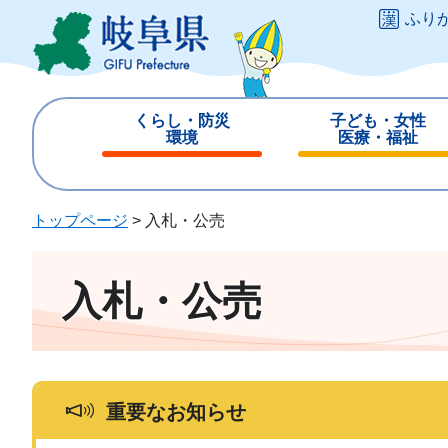
ペ
メ
ふり
ー
ニ
ジ
ュ
の
ー
先
を
くらし・防災
子ども・女性
頭
飛
環境
医療・福祉
で
ば
閉
閉
す
し
じ
じ
。
て
る
る
トップページ
>
入札・公売
本
文
へ
入札・公売
重要なお知らせ