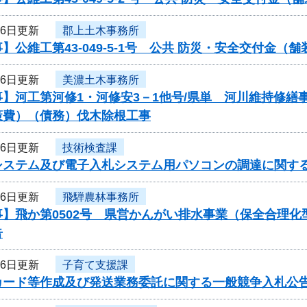
月6日更新
郡上土木事務所
】公維工第43-049-5-1号 公共 防災・安全交付金
月6日更新
美濃土木事務所
事】河工第河修1・河修安3－1他号/県単 河川維持修
策費）（債務）伐木除根工事
月6日更新
技術検査課
システム及び電子入札システム用パソコンの調達に関す
月6日更新
飛騨農林事務所
事】飛か第0502号 県営かんがい排水事業（保全合理
告
月6日更新
子育て支援課
カード等作成及び発送業務委託に関する一般競争入札公