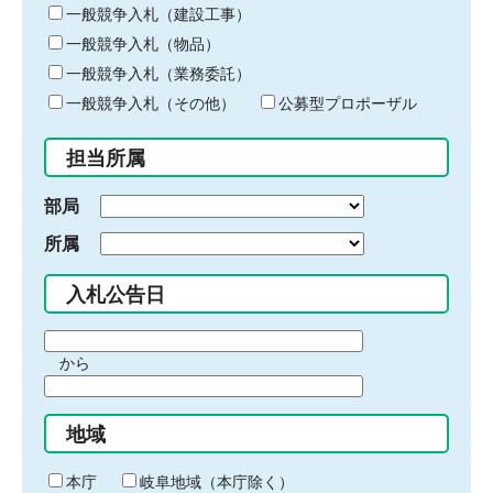
キ
一般競争入札（建設工事）
ー
一般競争入札（物品）
ワ
一般競争入札（業務委託）
ー
ド
一般競争入札（その他）
公募型プロポーザル
を
入
担当所属
力
部局
所属
入札公告日
期
から
間
期
の
間
始
地域
の
ま
終
り
わ
本庁
岐阜地域（本庁除く）