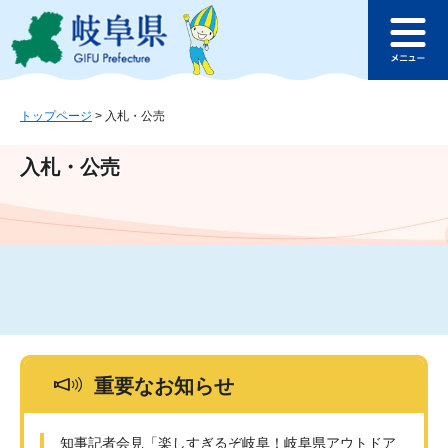
ペ
メ
このページの本文へ
ー
ニ
メ
ジ
ュ
ニ
の
ー
ュ
先
を
ー
頭
飛
トップページ
>
入札・公売
で
ば
す
し
入札・公売
。
て
本
文
へ
重要なお知らせ
知事記者会見「楽しすぎるぞ岐阜！岐阜県アウトドア