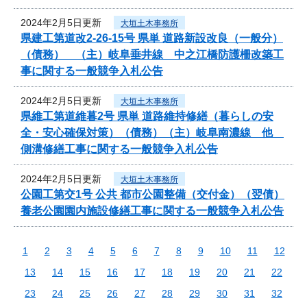
2024年2月5日更新
大垣土木事務所
県建工第道改2-26-15号 県単 道路新設改良（一般分）
（債務） （主）岐阜垂井線 中之江橋防護柵改築工
事に関する一般競争入札公告
2024年2月5日更新
大垣土木事務所
県維工第道維暮2号 県単 道路維持修繕（暮らしの安
全・安心確保対策）（債務）（主）岐阜南濃線 他
側溝修繕工事に関する一般競争入札公告
2024年2月5日更新
大垣土木事務所
公園工第交1号 公共 都市公園整備（交付金）（翌債）
養老公園園内施設修繕工事に関する一般競争入札公告
1
2
3
4
5
6
7
8
9
10
11
12
13
14
15
16
17
18
19
20
21
22
23
24
25
26
27
28
29
30
31
32