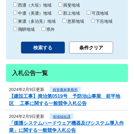
り
西濃（大垣）地域
揖斐地域
中濃（美濃）地域
郡上地域
可茂地域
東濃（多治見）地域
恵那地域
下呂地域
飛騨地域
県外
入札公告一覧
2024年2月9日更新
揖斐農林事務所
【建設工事】揖治第0519号 予防治山事業 前平地
区 工事に関する一般競争入札公告
2024年2月9日更新
地域福祉課
「援護システムハードウェア機器及びシステム導入作
業」に関する一般競争入札公告