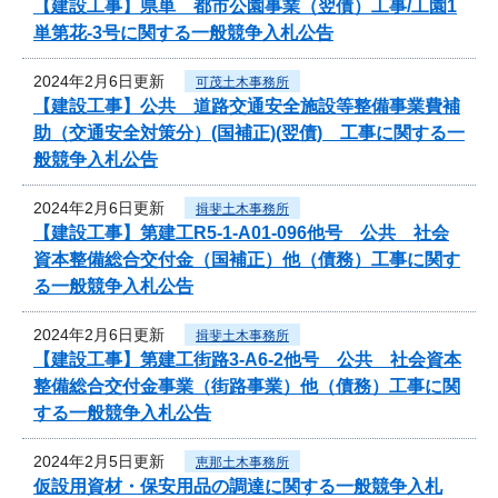
【建設工事】県単 都市公園事業（翌債）工事/工園1
単第花-3号に関する一般競争入札公告
2024年2月6日更新
可茂土木事務所
【建設工事】公共 道路交通安全施設等整備事業費補
助（交通安全対策分）(国補正)(翌債) 工事に関する一
般競争入札公告
2024年2月6日更新
揖斐土木事務所
【建設工事】第建工R5-1-A01-096他号 公共 社会
資本整備総合交付金（国補正）他（債務）工事に関す
る一般競争入札公告
2024年2月6日更新
揖斐土木事務所
【建設工事】第建工街路3-A6-2他号 公共 社会資本
整備総合交付金事業（街路事業）他（債務）工事に関
する一般競争入札公告
2024年2月5日更新
恵那土木事務所
仮設用資材・保安用品の調達に関する一般競争入札