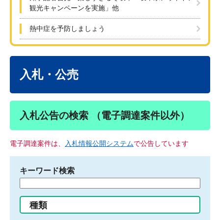
観光キャンペーンを実施」他
熱中症を予防しましょう
本
文
入札・公売
入札公告の検索 （電子調達案件以外）
電子調達案件は、
入札情報公開システム
で公告しています
キーワード検索
検
索
す
種類
る