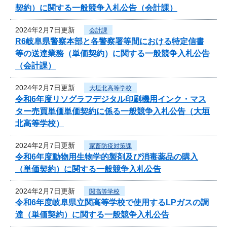
契約）に関する一般競争入札公告（会計課）
2024年2月7日更新
会計課
R6岐阜県警察本部と各警察署等間における特定信書
等の送達業務（単価契約）に関する一般競争入札公告
（会計課）
2024年2月7日更新
大垣北高等学校
令和6年度リソグラフデジタル印刷機用インク・マス
ター売買単価単価契約に係る一般競争入札公告（大垣
北高等学校）
2024年2月7日更新
家畜防疫対策課
令和6年度動物用生物学的製剤及び消毒薬品の購入
（単価契約）に関する一般競争入札公告
2024年2月7日更新
関高等学校
令和6年度岐阜県立関高等学校で使用するLPガスの調
達（単価契約）に関する一般競争入札公告