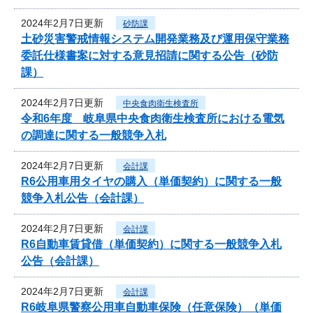
2024年2月7日更新
砂防課
土砂災害警戒情報システム開発業務及び運用保守業務
委託仕様書案に対する意見招請に関する公告（砂防
課）
2024年2月7日更新
中央食肉衛生検査所
令和6年度 岐阜県中央食肉衛生検査所における電気
の調達に関する一般競争入札
2024年2月7日更新
会計課
R6公用車用タイヤの購入（単価契約）に関する一般
競争入札公告（会計課）
2024年2月7日更新
会計課
R6自動車賃貸借（単価契約）に関する一般競争入札
公告（会計課）
2024年2月7日更新
会計課
R6岐阜県警察公用車自動車保険（任意保険）（単価