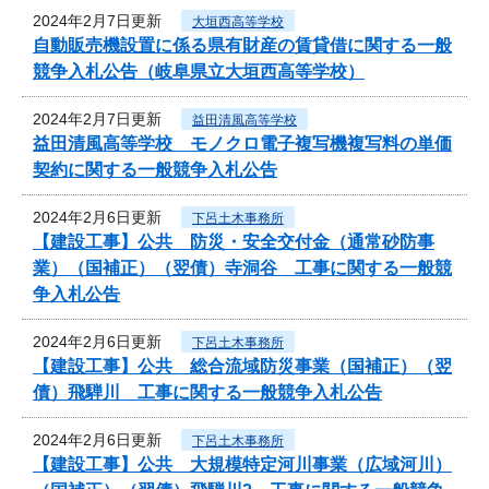
2024年2月7日更新
大垣西高等学校
自動販売機設置に係る県有財産の賃貸借に関する一般
競争入札公告（岐阜県立大垣西高等学校）
2024年2月7日更新
益田清風高等学校
益田清風高等学校 モノクロ電子複写機複写料の単価
契約に関する一般競争入札公告
2024年2月6日更新
下呂土木事務所
【建設工事】公共 防災・安全交付金（通常砂防事
業）（国補正）（翌債）寺洞谷 工事に関する一般競
争入札公告
2024年2月6日更新
下呂土木事務所
【建設工事】公共 総合流域防災事業（国補正）（翌
債）飛騨川 工事に関する一般競争入札公告
2024年2月6日更新
下呂土木事務所
【建設工事】公共 大規模特定河川事業（広域河川）