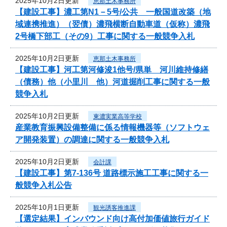
2025年10月2日更新
恵那土木事務所
【建設工事】濃工第N1－5号/公共 一般国道改築（地
域連携推進）（翌債）濃飛横断自動車道（仮称）濃飛
2号橋下部工（その9）工事に関する一般競争入札
2025年10月2日更新
恵那土木事務所
【建設工事】河工第河修浚1他号/県単 河川維持修繕
（債務）他（小里川 他）河道掘削工事に関する一般
競争入札
2025年10月2日更新
東濃実業高等学校
産業教育振興設備整備に係る情報機器等（ソフトウェ
ア開発装置）の調達に関する一般競争入札
2025年10月2日更新
会計課
【建設工事】第7-136号 道路標示施工工事に関する一
般競争入札公告
2025年10月1日更新
観光誘客推進課
【選定結果】インバウンド向け高付加価値旅行ガイド