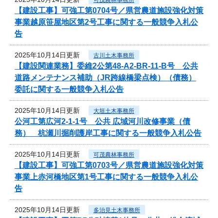
【建設工事】可強工第0704号／県営農道施設強化対策
事業越原笹屋地区第2号工事に関する一般競争入札公
告
2025年10月14日更新
古川土木事務所
【建設関連業務】委維2公第48-A2-BR-11-B号 公共
道路メンテナンス補助（JR跨線橋梁点検）（債務）
委託に関する一般競争入札公告
2025年10月14日更新
大垣土木事務所
公河工第広河2-1-1号 公共 広域河川改修事業（債
務） 杭瀬川掘削護岸工事に関する一般競争入札公告
2025年10月14日更新
可茂農林事務所
【建設工事】可強工第0703号／県営農道施設強化対策
事業上赤河橋地区第1号工事に関する一般競争入札公
告
2025年10月14日更新
多治見土木事務所