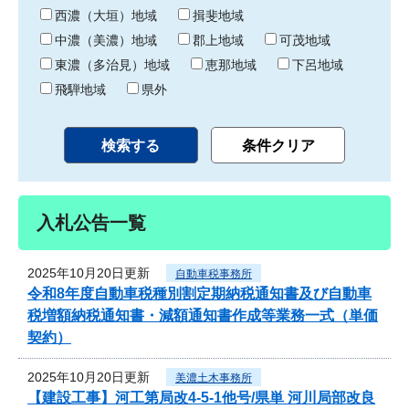
り
西濃（大垣）地域
揖斐地域
中濃（美濃）地域
郡上地域
可茂地域
東濃（多治見）地域
恵那地域
下呂地域
飛騨地域
県外
入札公告一覧
2025年10月20日更新
自動車税事務所
令和8年度自動車税種別割定期納税通知書及び自動車
税増額納税通知書・減額通知書作成等業務一式（単価
契約）
2025年10月20日更新
美濃土木事務所
【建設工事】河工第局改4-5-1他号/県単 河川局部改良