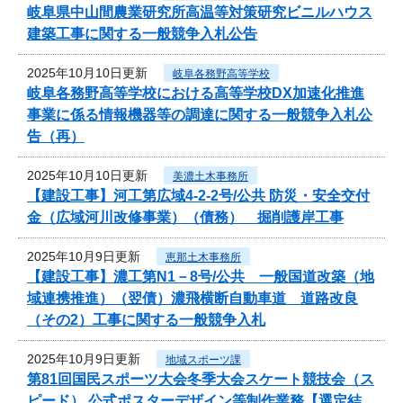
岐阜県中山間農業研究所高温等対策研究ビニルハウス
建築工事に関する一般競争入札公告
2025年10月10日更新
岐阜各務野高等学校
岐阜各務野高等学校における高等学校DX加速化推進
事業に係る情報機器等の調達に関する一般競争入札公
告（再）
2025年10月10日更新
美濃土木事務所
【建設工事】河工第広域4-2-2号/公共 防災・安全交付
金（広域河川改修事業）（債務） 掘削護岸工事
2025年10月9日更新
恵那土木事務所
【建設工事】濃工第N1－8号/公共 一般国道改築（地
域連携推進）（翌債）濃飛横断自動車道 道路改良
（その2）工事に関する一般競争入札
2025年10月9日更新
地域スポーツ課
第81回国民スポーツ大会冬季大会スケート競技会（ス
ピード） 公式ポスターデザイン等制作業務【選定結