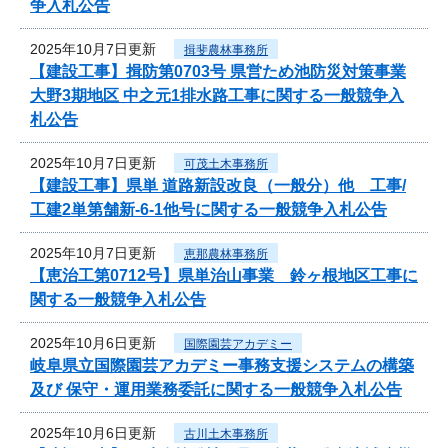
争入札公告
2025年10月7日更新
揖斐農林事務所
【建設工事】揖防第0703号 県営ため池防災対策事業
大野3期地区 中之元1排水路工事に関する一般競争入
札公告
2025年10月7日更新
可茂土木事務所
【建設工事】県単 道路新設改良（一般分）他 工事/
工建2単第舗新-6-1他号に関する一般競争入札公告
2025年10月7日更新
恵那農林事務所
【恵治工第0712号】県単治山事業 鈴ヶ根地区工事に
関する一般競争入札公告
2025年10月6日更新
国際園芸アカデミー
岐阜県立国際園芸アカデミー事務支援システムの構築
及び 保守・運用業務委託に関する一般競争入札公告
2025年10月6日更新
古川土木事務所