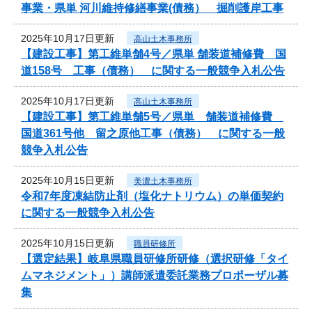
事業・県単 河川維持修繕事業(債務） 掘削護岸工事
2025年10月17日更新
高山土木事務所
【建設工事】第工維単舗4号／県単 舗装道補修費 国
道158号 工事（債務） に関する一般競争入札公告
2025年10月17日更新
高山土木事務所
【建設工事】第工維単舗5号／県単 舗装道補修費
国道361号他 留之原他工事（債務） に関する一般
競争入札公告
2025年10月15日更新
美濃土木事務所
令和7年度凍結防止剤（塩化ナトリウム）の単価契約
に関する一般競争入札公告
2025年10月15日更新
職員研修所
【選定結果】岐阜県職員研修所研修（選択研修「タイ
ムマネジメント」）講師派遣委託業務プロポーザル募
集