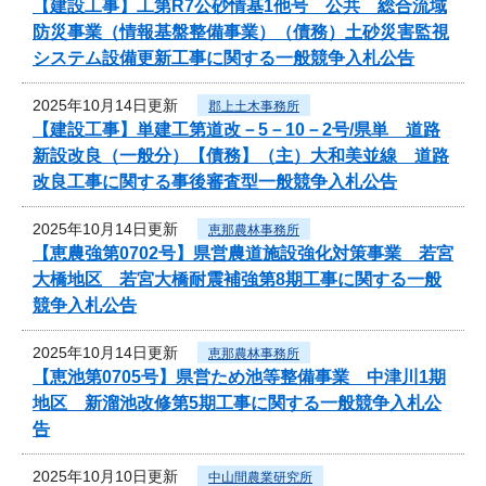
【建設工事】工第R7公砂情基1他号 公共 総合流域
防災事業（情報基盤整備事業）（債務）土砂災害監視
システム設備更新工事に関する一般競争入札公告
2025年10月14日更新
郡上土木事務所
【建設工事】単建工第道改－5－10－2号/県単 道路
新設改良（一般分）【債務】（主）大和美並線 道路
改良工事に関する事後審査型一般競争入札公告
2025年10月14日更新
恵那農林事務所
【恵農強第0702号】県営農道施設強化対策事業 若宮
大橋地区 若宮大橋耐震補強第8期工事に関する一般
競争入札公告
2025年10月14日更新
恵那農林事務所
【恵池第0705号】県営ため池等整備事業 中津川1期
地区 新溜池改修第5期工事に関する一般競争入札公
告
2025年10月10日更新
中山間農業研究所