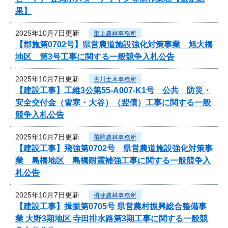
果】
2025年10月7日更新
郡上農林事務所
【郡施第0702号】県営農道施設強化対策事業 旭大橋
地区 第3号工事に関する一般競争入札公告
2025年10月7日更新
古川土木事務所
【建設工事】工維3公第55-A007-K1号 公共 防災・
安全交付金（雪寒・大谷）（翌債）工事に関する一般
競争入札公告
2025年10月7日更新
飛騨農林事務所
【建設工事】飛強第0702号 県営農道施設強化対策事
業 島橋地区 島橋耐震補強工事に関する一般競争入
札公告
2025年10月7日更新
揖斐農林事務所
【建設工事】揖振第0705号 県営農村振興総合整備事
業 大野3期地区 寺田排水路第3期工事に関する一般競