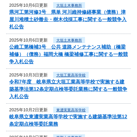
2025年10月6日更新
大垣土木事務所
県河工第河修3号 県単 河川維持修繕事業（債務）津
屋川堆積土砂撤去・樹木伐採工事に関する一般競争入
札公告
2025年10月6日更新
大垣土木事務所
公維工第橋補3号 公共 道路メンテナンス補助（橋梁
補修）（債務）福岡大橋 橋梁補修工事に関する一般競
争入札公告
2025年10月3日更新
大垣工業高等学校
令和7年度 岐阜県立大垣工業高等学校で実施する建
築基準法第12条定期点検等委託業務に関する一般競争
入札公告
2025年10月2日更新
東濃実業高等学校
岐阜県立東濃実業高等学校で実施する建築基準法第12
条定期点検等委託業務