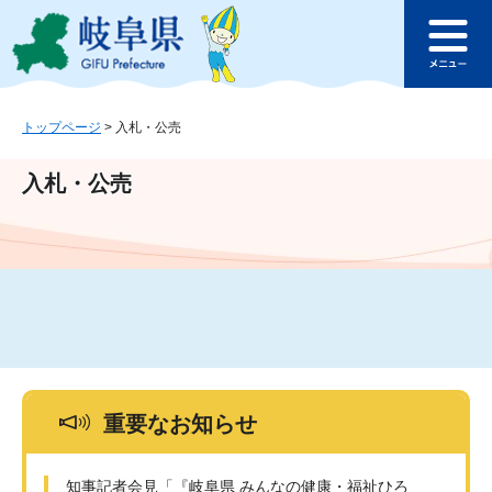
ペ
メ
このページの本文へ
ー
ニ
メ
ジ
ュ
ニ
の
ー
ュ
先
を
ー
頭
飛
トップページ
>
入札・公売
で
ば
す
し
入札・公売
。
て
本
文
へ
重要なお知らせ
知事記者会見「『岐阜県 みんなの健康・福祉ひろ