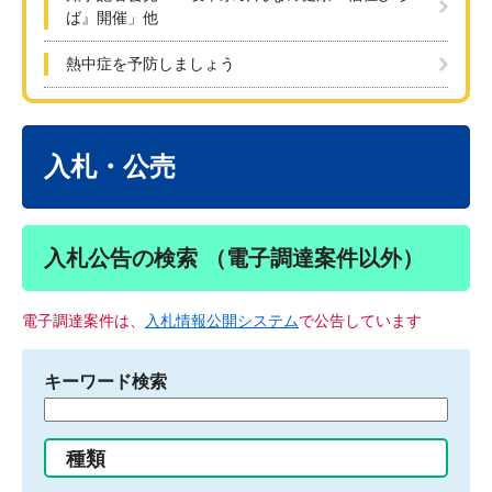
ば』開催」他
熱中症を予防しましょう
本
文
入札・公売
入札公告の検索 （電子調達案件以外）
電子調達案件は、
入札情報公開システム
で公告しています
キーワード検索
検
索
す
種類
る