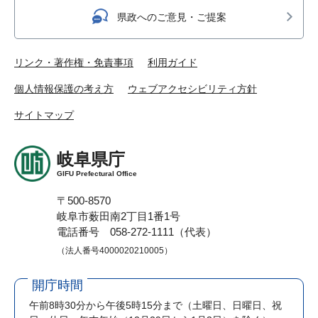
県政へのご意見・ご提案
リンク・著作権・免責事項
利用ガイド
個人情報保護の考え方
ウェブアクセシビリティ方針
サイトマップ
岐阜県庁
GIFU Prefectural Office
〒500-8570
岐阜市薮田南2丁目1番1号
電話番号 058-272-1111（代表）
（法人番号4000020210005）
開庁時間
午前8時30分から午後5時15分まで
（土曜日、日曜日、祝