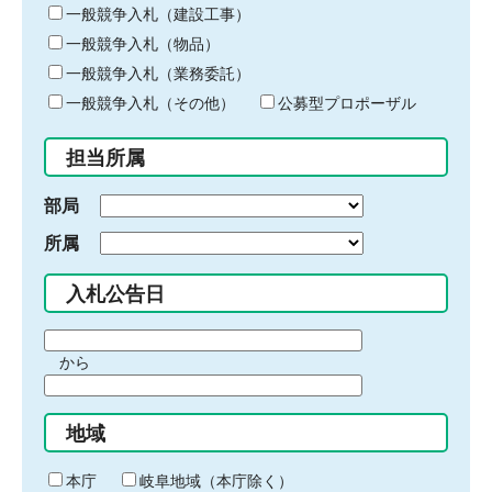
キ
一般競争入札（建設工事）
ー
一般競争入札（物品）
ワ
一般競争入札（業務委託）
ー
ド
一般競争入札（その他）
公募型プロポーザル
を
入
担当所属
力
部局
所属
入札公告日
期
から
間
期
の
間
始
地域
の
ま
終
り
わ
本庁
岐阜地域（本庁除く）