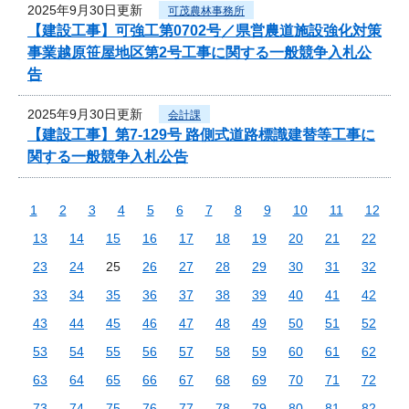
2025年9月30日更新
可茂農林事務所
【建設工事】可強工第0702号／県営農道施設強化対策
事業越原笹屋地区第2号工事に関する一般競争入札公
告
2025年9月30日更新
会計課
【建設工事】第7-129号 路側式道路標識建替等工事に
関する一般競争入札公告
1
2
3
4
5
6
7
8
9
10
11
12
13
14
15
16
17
18
19
20
21
22
23
24
25
26
27
28
29
30
31
32
33
34
35
36
37
38
39
40
41
42
43
44
45
46
47
48
49
50
51
52
53
54
55
56
57
58
59
60
61
62
63
64
65
66
67
68
69
70
71
72
73
74
75
76
77
78
79
80
81
82