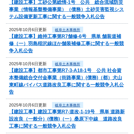
【建設工事】工砂公第総情-1号 公共 総合流域防災
事業（情報基盤整備事業）（債務）土砂災害監視シス
テム設備更新工事に関する一般競争入札公告
2025年10月6日更新
岐阜土木事務所
【建設工事】維持工事第R7舗修-6号 県単 舗装道補
修（一）羽島稲沢線ほか舗装補修工事に関する一般競
争入札公告
2025年10月6日更新
岐阜土木事務所
【建設工事】都市工事第R7-3-A18-1号 公共 社会資
本整備総合交付金事業（街路事業）(債務)（都）犬山
東町線バイパス道路改良工事に関する一般競争入札公
告
2025年10月6日更新
岐阜土木事務所
【建設工事】建設工事第R7-道改-1-19号 県単 道路新
設改良（一般分）(債務)（一）桑原下中線 道路改良
工事に関する一般競争入札公告