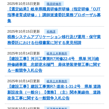
2025年10月15日更新
職員研修所
【選定結果】岐阜県職員研修所研修（指定研修「OJT
指導者育成研修」）講師派遣委託業務プロポーザル募
集
2025年10月15日更新
税務課
税務システムアプリケーション移行及び運用・保守業
務委託における仕様書案に対する意見招請
2025年10月14日更新
岐阜土木事務所
【建設工事】河川工事第R7河修22-4号 県単 河川維
持修繕事業 忠節逆水樋門 扉体塗装塗替工事に関す
る一般競争入札公告
2025年10月14日更新
岐阜土木事務所
【建設工事】建設工事第R7-道改-1-31-2号 県単 道路
新設改良（一般分）【債務】（主）関本巣線他 道路
改良工事に関する一般競争入札公告
2025年10月14日更新
可茂農林事務所