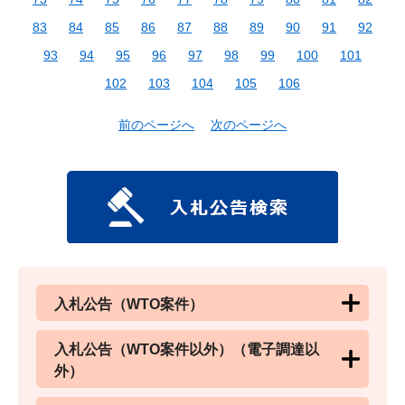
83
84
85
86
87
88
89
90
91
92
93
94
95
96
97
98
99
100
101
102
103
104
105
106
前のページへ
次のページへ
入札公告（WTO案件）
入札公告（WTO案件以外）（電子調達以
外）