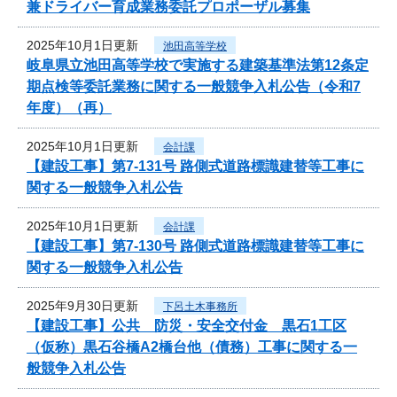
兼ドライバー育成業務委託プロポーザル募集
2025年10月1日更新
池田高等学校
岐阜県立池田高等学校で実施する建築基準法第12条定
期点検等委託業務に関する一般競争入札公告（令和7
年度）（再）
2025年10月1日更新
会計課
【建設工事】第7-131号 路側式道路標識建替等工事に
関する一般競争入札公告
2025年10月1日更新
会計課
【建設工事】第7-130号 路側式道路標識建替等工事に
関する一般競争入札公告
2025年9月30日更新
下呂土木事務所
【建設工事】公共 防災・安全交付金 黒石1工区
（仮称）黒石谷橋A2橋台他（債務）工事に関する一
般競争入札公告