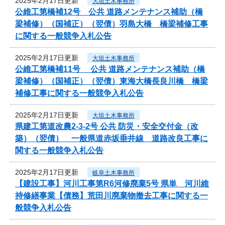
2025年2月17日更新
大垣土木事務所
公維工第橋補12号 公共 道路メンテナンス補助（橋
梁補修）（国補正）（翌債）羽島大橋 橋梁補修工事
に関する一般競争入札公告
2025年2月17日更新
大垣土木事務所
公維工第橋補11号 公共 道路メンテナンス補助（橋
梁補修）（国補正）（翌債）東海大橋長良川橋 橋梁
補修工事に関する一般競争入札公告
2025年2月17日更新
大垣土木事務所
県建工第道改農2-3-2号 公共 防災・安全交付金（改
築）（翌債） 一般県道赤坂垂井線 道路改良工事に
関する一般競争入札公告
2025年2月17日更新
岐阜土木事務所
【建設工事】河川工事第R6河修廃棄5号 県単 河川維
持修繕事業【債務】荒田川廃棄物撤去工事に関する一
般競争入札公告