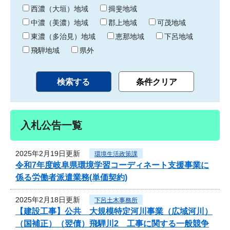
り
西濃（大垣）地域
揖斐地域
中濃（美濃）地域
郡上地域
可茂地域
東濃（多治見）地域
恵那地域
下呂地域
飛騨地域
県外
入札公告一覧
2025年2月19日更新
環境生活政策課
令和7年度岐阜県環境学習コーディネート支援事業に
係る労働者派遣業務(単価契約)
2025年2月18日更新
下呂土木事務所
【建設工事】公共 大規模特定河川事業（広域河川）
（国補正）（翌債）飛騨川2 工事に関する一般競争