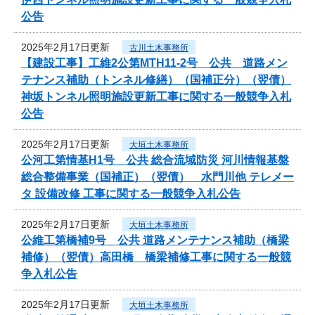
公告
2025年2月17日更新
古川土木事務所
【建設工事】工維2公第MTH11-2号 公共 道路メン
テナンス補助（トンネル修繕）（国補正分）（翌債）
神坂トンネル照明施設更新工事に関する一般競争入札
公告
2025年2月17日更新
大垣土木事務所
公河工第情基H1号 公共 総合流域防災 河川情報基盤
総合整備事業（国補正）（翌債） 水門川他 テレメー
タ 設備改修 工事に関する一般競争入札公告
2025年2月17日更新
大垣土木事務所
公維工第橋補9号 公共 道路メンテナンス補助（橋梁
補修）（翌債）高田橋 橋梁補修工事に関する一般競
争入札公告
2025年2月17日更新
大垣土木事務所