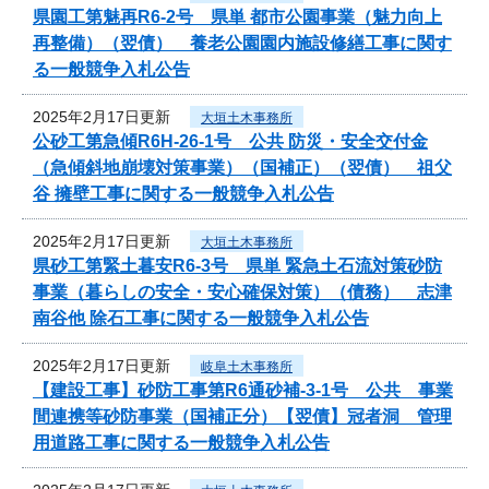
県園工第魅再R6-2号 県単 都市公園事業（魅力向上
再整備）（翌債） 養老公園園内施設修繕工事に関す
る一般競争入札公告
2025年2月17日更新
大垣土木事務所
公砂工第急傾R6H-26-1号 公共 防災・安全交付金
（急傾斜地崩壊対策事業）（国補正）（翌債） 祖父
谷 擁壁工事に関する一般競争入札公告
2025年2月17日更新
大垣土木事務所
県砂工第緊土暮安R6-3号 県単 緊急土石流対策砂防
事業（暮らしの安全・安心確保対策）（債務） 志津
南谷他 除石工事に関する一般競争入札公告
2025年2月17日更新
岐阜土木事務所
【建設工事】砂防工事第R6通砂補-3-1号 公共 事業
間連携等砂防事業（国補正分）【翌債】冠者洞 管理
用道路工事に関する一般競争入札公告