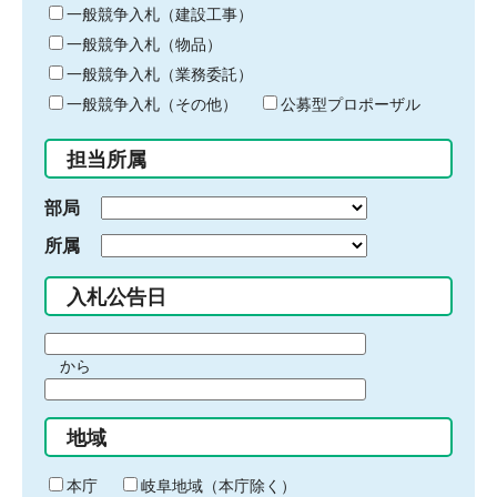
キ
一般競争入札（建設工事）
ー
一般競争入札（物品）
ワ
一般競争入札（業務委託）
ー
ド
一般競争入札（その他）
公募型プロポーザル
を
入
担当所属
力
部局
所属
入札公告日
期
から
間
期
の
間
始
地域
の
ま
終
り
わ
本庁
岐阜地域（本庁除く）