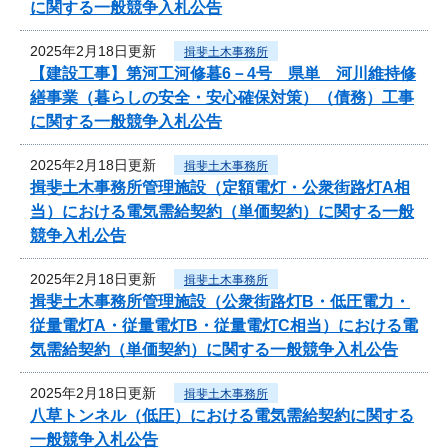
に関する一般競争入札公告
2025年2月18日更新
揖斐土木事務所
【建設工事】第河工河修暮6－4号 県単 河川維持修
繕事業（暮らしの安全・安心確保対策）（債務）工事
に関する一般競争入札公告
2025年2月18日更新
揖斐土木事務所
揖斐土木事務所管理施設（定額電灯・公衆街路灯A相
当）における電気需給契約（単価契約）に関する一般
競争入札公告
2025年2月18日更新
揖斐土木事務所
揖斐土木事務所管理施設（公衆街路灯B・低圧電力・
従量電灯A・従量電灯B・従量電灯C相当）における電
気需給契約（単価契約）に関する一般競争入札公告
2025年2月18日更新
揖斐土木事務所
八草トンネル（低圧）における電気需給契約に関する
一般競争入札公告