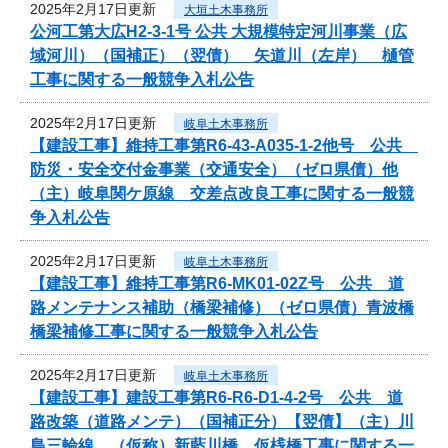
2025年2月17日更新
大垣土木事務所
公河工第大広H2-3-1号 公共 大規模特定河川事業（広
域河川）（国補正）（翌債） 矢道川（左岸） 樋管
工事に関する一般競争入札公告
2025年2月17日更新
岐阜土木事務所
【建設工事】維持工事第R6-43-A035-1-2他号 公共
防災・安全交付金事業（交通安全）（ゼロ県債）他
（主）岐阜関ケ原線 交差点改良工事に関する一般競
争入札公告
2025年2月17日更新
岐阜土木事務所
【建設工事】維持工事第R6-MK01-02Z号 公共 道
路メンテナンス補助（橋梁補修）（ゼロ県債）青波橋
橋梁補修工事に関する一般競争入札公告
2025年2月17日更新
岐阜土木事務所
【建設工事】建設工事第R6-R6-D1-4-2号 公共 道
路改築（道路メンテ）（国補正分）【翌債】（主）川
島三輪線 （仮称）新藍川橋 仮桟橋工事に関する一