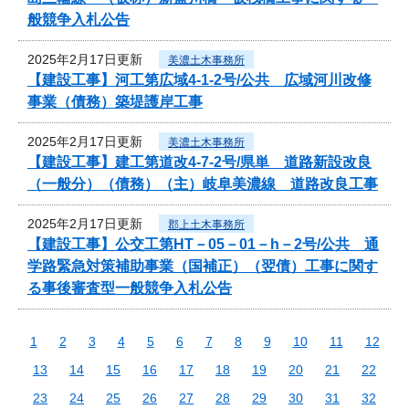
般競争入札公告
2025年2月17日更新
美濃土木事務所
【建設工事】河工第広域4-1-2号/公共 広域河川改修
事業（債務）築堤護岸工事
2025年2月17日更新
美濃土木事務所
【建設工事】建工第道改4-7-2号/県単 道路新設改良
（一般分）（債務）（主）岐阜美濃線 道路改良工事
2025年2月17日更新
郡上土木事務所
【建設工事】公交工第HT－05－01－h－2号/公共 通
学路緊急対策補助事業（国補正）（翌債）工事に関す
る事後審査型一般競争入札公告
1
2
3
4
5
6
7
8
9
10
11
12
13
14
15
16
17
18
19
20
21
22
23
24
25
26
27
28
29
30
31
32