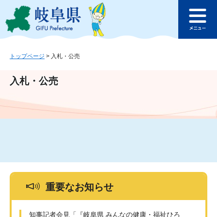
ペ
メ
このページの本文へ
ー
ニ
メ
ジ
ュ
ニ
の
ー
ュ
先
を
ー
頭
飛
トップページ
>
入札・公売
で
ば
す
し
入札・公売
。
て
本
文
へ
重要なお知らせ
知事記者会見「『岐阜県 みんなの健康・福祉ひろ