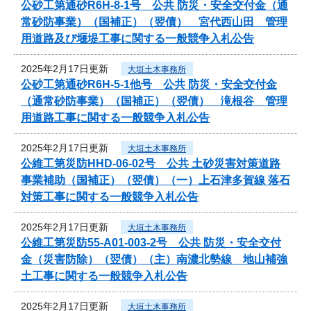
公砂工第通砂R6H-8-1号 公共 防災・安全交付金（通
常砂防事業）（国補正）（翌債） 宮代西山田 管理
用道路及び堰堤工事に関する一般競争入札公告
2025年2月17日更新
大垣土木事務所
公砂工第通砂R6H-5-1他号 公共 防災・安全交付金
（通常砂防事業）（国補正）（翌債） 滝根谷 管理
用道路工事に関する一般競争入札公告
2025年2月17日更新
大垣土木事務所
公維工第災防HHD-06-02号 公共 土砂災害対策道路
事業補助（国補正）（翌債）（一）上石津多賀線 落石
対策工事に関する一般競争入札公告
2025年2月17日更新
大垣土木事務所
公維工第災防55-A01-003-2号 公共 防災・安全交付
金（災害防除）（翌債）（主）南濃北勢線 地山補強
土工事に関する一般競争入札公告
2025年2月17日更新
大垣土木事務所