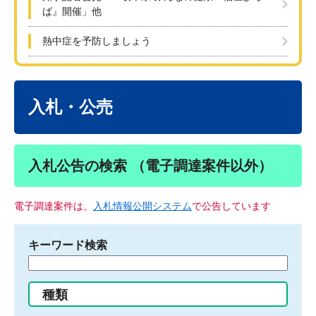
ば』開催」他
熱中症を予防しましょう
本
文
入札・公売
入札公告の検索 （電子調達案件以外）
電子調達案件は、
入札情報公開システム
で公告しています
キーワード検索
検
索
す
種類
る