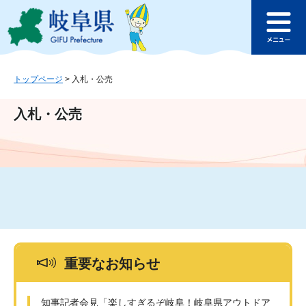
ペ
メ
このページの本文へ
ー
ニ
メ
ジ
ュ
ニ
の
ー
ュ
先
を
ー
頭
飛
トップページ
>
入札・公売
で
ば
す
し
入札・公売
。
て
本
文
へ
重要なお知らせ
知事記者会見「楽しすぎるぞ岐阜！岐阜県アウトドア