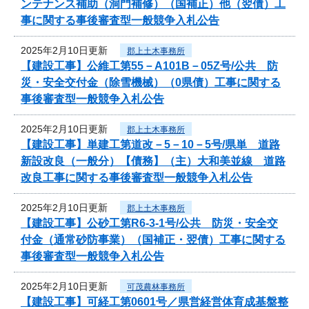
ンテナンス補助（洞門補修）（国補正）他（翌債）工
事に関する事後審査型一般競争入札公告
2025年2月10日更新
郡上土木事務所
【建設工事】公維工第55－A101B－05Z号/公共 防
災・安全交付金（除雪機械）（0県債）工事に関する
事後審査型一般競争入札公告
2025年2月10日更新
郡上土木事務所
【建設工事】単建工第道改－5－10－5号/県単 道路
新設改良（一般分）【債務】（主）大和美並線 道路
改良工事に関する事後審査型一般競争入札公告
2025年2月10日更新
郡上土木事務所
【建設工事】公砂工第R6-3-1号/公共 防災・安全交
付金（通常砂防事業）（国補正・翌債）工事に関する
事後審査型一般競争入札公告
2025年2月10日更新
可茂農林事務所
【建設工事】可経工第0601号／県営経営体育成基盤整