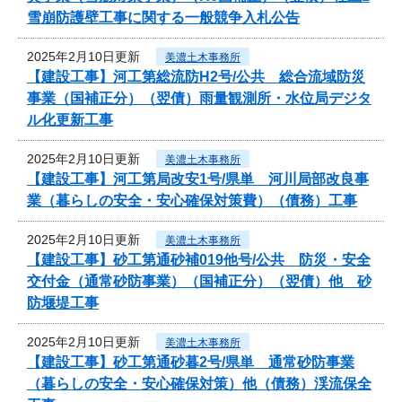
雪崩防護壁工事に関する一般競争入札公告
2025年2月10日更新
美濃土木事務所
【建設工事】河工第総流防H2号/公共 総合流域防災
事業（国補正分）（翌債）雨量観測所・水位局デジタ
ル化更新工事
2025年2月10日更新
美濃土木事務所
【建設工事】河工第局改安1号/県単 河川局部改良事
業（暮らしの安全・安心確保対策費）（債務）工事
2025年2月10日更新
美濃土木事務所
【建設工事】砂工第通砂補019他号/公共 防災・安全
交付金（通常砂防事業）（国補正分）（翌債）他 砂
防堰堤工事
2025年2月10日更新
美濃土木事務所
【建設工事】砂工第通砂暮2号/県単 通常砂防事業
（暮らしの安全・安心確保対策）他（債務）渓流保全