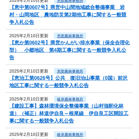
2025年2月10日更新
恵那農林事務所
【恵中第0607号】県営中山間地域総合整備事業 岩
村・山岡地区 農地防災第2期他工事に関する一般競
争入札公告
2025年2月10日更新
恵那農林事務所
【恵か第0602号】県営かんがい排水事業（保全合理化
型） 小郷地区 第4期工事に関する一般競争入札公
告
2025年2月10日更新
恵那農林事務所
【恵治工第0626号】公共 復旧治山事業（0国）前沢
地区工事に関する一般競争入札公告
2025年2月10日更新
岐阜農林事務所
【建設工事】森林環境保全整備事業（山村強靭化林
道）（補正）林道伊自良～根尾線 伊自良工区開設工
事に関する一般競争入札公告
2025年2月10日更新
岐阜農林事務所