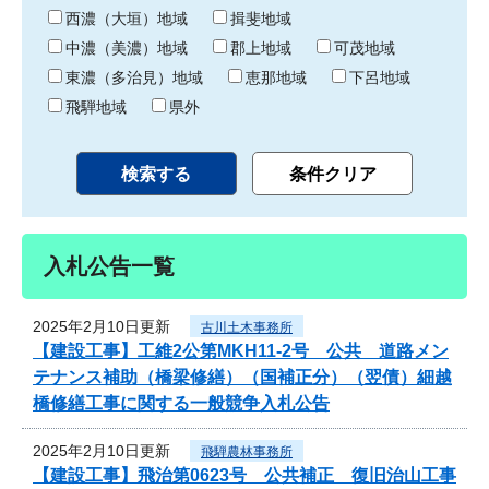
り
西濃（大垣）地域
揖斐地域
中濃（美濃）地域
郡上地域
可茂地域
東濃（多治見）地域
恵那地域
下呂地域
飛騨地域
県外
入札公告一覧
2025年2月10日更新
古川土木事務所
【建設工事】工維2公第MKH11-2号 公共 道路メン
テナンス補助（橋梁修繕）（国補正分）（翌債）細越
橋修繕工事に関する一般競争入札公告
2025年2月10日更新
飛騨農林事務所
【建設工事】飛治第0623号 公共補正 復旧治山工事