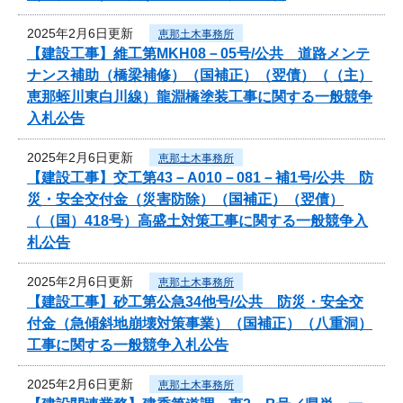
2025年2月6日更新
恵那土木事務所
【建設工事】維工第MKH08－05号/公共 道路メンテ
ナンス補助（橋梁補修）（国補正）（翌債）（（主）
恵那蛭川東白川線）龍淵橋塗装工事に関する一般競争
入札公告
2025年2月6日更新
恵那土木事務所
【建設工事】交工第43－A010－081－補1号/公共 防
災・安全交付金（災害防除）（国補正）（翌債）
（（国）418号）高盛土対策工事に関する一般競争入
札公告
2025年2月6日更新
恵那土木事務所
【建設工事】砂工第公急34他号/公共 防災・安全交
付金（急傾斜地崩壊対策事業）（国補正）（八重洞）
工事に関する一般競争入札公告
2025年2月6日更新
恵那土木事務所