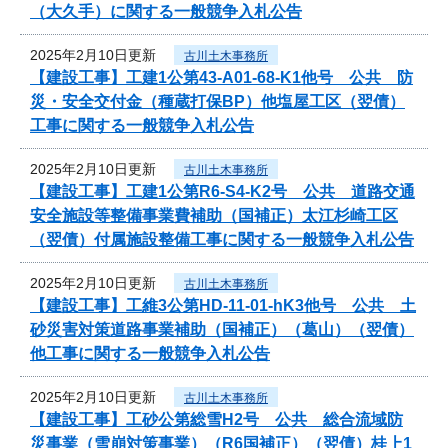
（大久手）に関する一般競争入札公告
2025年2月10日更新
古川土木事務所
【建設工事】工建1公第43-A01-68-K1他号 公共 防
災・安全交付金（種蔵打保BP）他塩屋工区（翌債）
工事に関する一般競争入札公告
2025年2月10日更新
古川土木事務所
【建設工事】工建1公第R6-S4-K2号 公共 道路交通
安全施設等整備事業費補助（国補正）太江杉崎工区
（翌債）付属施設整備工事に関する一般競争入札公告
2025年2月10日更新
古川土木事務所
【建設工事】工維3公第HD-11-01-hK3他号 公共 土
砂災害対策道路事業補助（国補正）（葛山）（翌債）
他工事に関する一般競争入札公告
2025年2月10日更新
古川土木事務所
【建設工事】工砂公第総雪H2号 公共 総合流域防
災事業（雪崩対策事業）（R6国補正）（翌債）桂上1