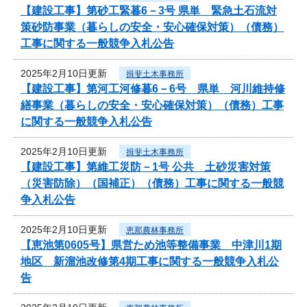
【建設工事】第砂工緊暮6－3号 県単 緊急土石流対
策砂防事業（暮らしの安全・安心確保対策）（債務）
工事に関する一般競争入札公告
2025年2月10日更新
揖斐土木事務所
【建設工事】第河工河修暮6－6号 県単 河川維持修
繕事業（暮らしの安全・安心確保対策）（債務）工事
に関する一般競争入札公告
2025年2月10日更新
揖斐土木事務所
【建設工事】第維工災防－1号 公共 土砂災害対策
（災害防除）（国補正）（債務）工事に関する一般競
争入札公告
2025年2月10日更新
恵那農林事務所
【恵池第0605号】県営ため池等整備事業 中津川1期
地区 新溜池改修第4期工事に関する一般競争入札公
告