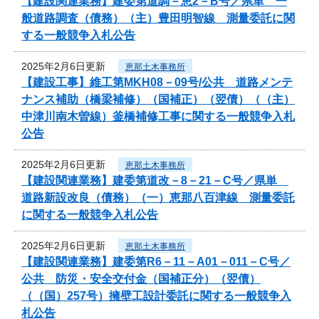
【建設関連業務】建委第道調－恵2－B号／県単 一
般道路調査（債務）（主）豊田明智線 測量委託に関
する一般競争入札公告
2025年2月6日更新
恵那土木事務所
【建設工事】維工第MKH08－09号/公共 道路メンテ
ナンス補助（橋梁補修）（国補正）（翌債）（（主）
中津川南木曽線）釜橋補修工事に関する一般競争入札
公告
2025年2月6日更新
恵那土木事務所
【建設関連業務】建委第道改－8－21－C号／県単
道路新設改良（債務）（一）恵那八百津線 測量委託
に関する一般競争入札公告
2025年2月6日更新
恵那土木事務所
【建設関連業務】建委第R6－11－A01－011－C号／
公共 防災・安全交付金（国補正分）（翌債）
（（国）257号）擁壁工設計委託に関する一般競争入
札公告