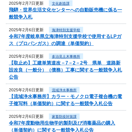
2025年2月7日更新
文化創造課
飛騨・世界生活文化センターへの自動販売機に係る一
般競争入札
2025年2月6日更新
海津特別支援学校
令和7年度岐阜県立海津特別支援学校で使用するLPガ
ス（プロパンガス）の調達（単価契約）
2025年2月6日更新
多治見土木事務所
【取止め】工建単第道改－7－2－2号 県単 道路新
設改良（一般分）（債務）工事に関する一般競争入札
公告
2025年2月6日更新
流域浄水事務所
【流域浄水事務所】カラー・モノクロ電子複合機の電
子複写料（単価契約）に関する一般競争入札公告
2025年2月6日更新
家畜防疫対策課
令和7年度動物用生物学的製剤及び消毒薬品の購入
（単価契約）に関する一般競争入札公告