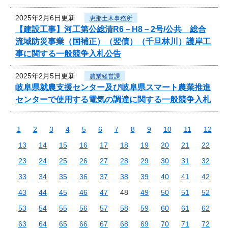
2025年2月6日更新
恵那土木事務所
【建設工事】河工第公総清R6－H8－2号/公共 総合
流域防災事業（国補正）（翌債）（千旦林川）護岸工
事に関する一般競争入札公告
2025年2月5日更新
農業経営課
岐阜県就農支援センター及び岐阜県スマート農業推進
センターで使用する電気の調達に関する一般競争入札
1
2
3
4
5
6
7
8
9
10
11
12
13
14
15
16
17
18
19
20
21
22
23
24
25
26
27
28
29
30
31
32
33
34
35
36
37
38
39
40
41
42
43
44
45
46
47
48
49
50
51
52
53
54
55
56
57
58
59
60
61
62
63
64
65
66
67
68
69
70
71
72