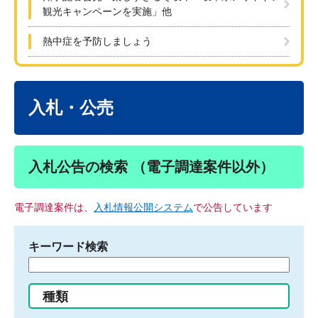
観光キャンペーンを実施」他
熱中症を予防しましょう
本
文
入札・公売
入札公告の検索 （電子調達案件以外）
電子調達案件は、
入札情報公開システム
で公告しています
キーワード検索
検
索
す
種類
る