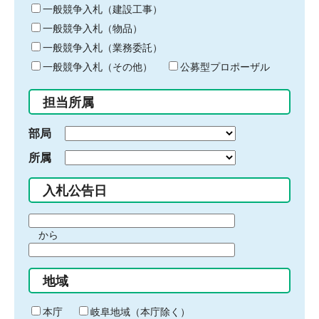
キ
一般競争入札（建設工事）
ー
一般競争入札（物品）
ワ
一般競争入札（業務委託）
ー
ド
一般競争入札（その他）
公募型プロポーザル
を
入
担当所属
力
部局
所属
入札公告日
期
から
間
期
の
間
始
地域
の
ま
終
り
わ
本庁
岐阜地域（本庁除く）