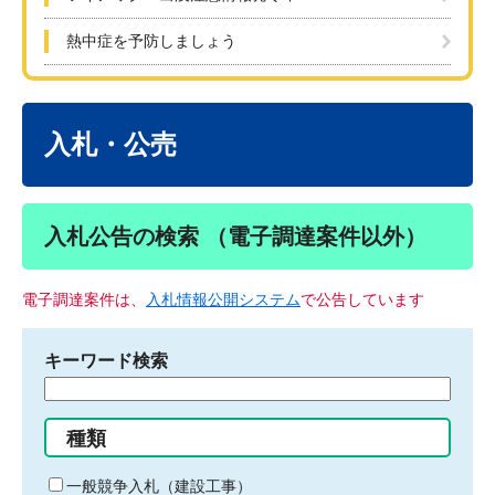
熱中症を予防しましょう
本
文
入札・公売
入札公告の検索 （電子調達案件以外）
電子調達案件は、
入札情報公開システム
で公告しています
キーワード検索
検
索
す
種類
る
キ
一般競争入札（建設工事）