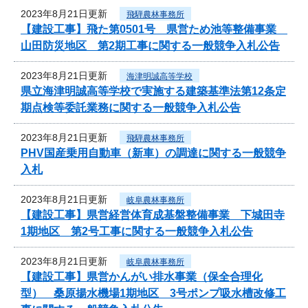
2023年8月21日更新
飛騨農林事務所
【建設工事】飛た第0501号 県営ため池等整備事業
山田防災地区 第2期工事に関する一般競争入札公告
2023年8月21日更新
海津明誠高等学校
県立海津明誠高等学校で実施する建築基準法第12条定
期点検等委託業務に関する一般競争入札公告
2023年8月21日更新
飛騨農林事務所
PHV国産乗用自動車（新車）の調達に関する一般競争
入札
2023年8月21日更新
岐阜農林事務所
【建設工事】県営経営体育成基盤整備事業 下城田寺
1期地区 第2号工事に関する一般競争入札公告
2023年8月21日更新
岐阜農林事務所
【建設工事】県営かんがい排水事業（保全合理化
型） 桑原揚水機場1期地区 3号ポンプ吸水槽改修工