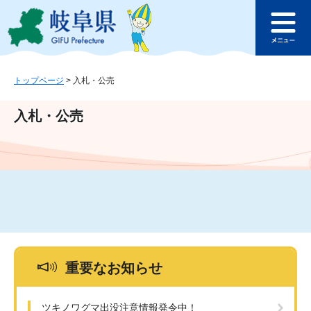
ペ
メ
このページの本文へ
ー
ニ
メ
ジ
ュ
ニ
の
ー
ュ
先
を
ー
頭
飛
トップページ
>
入札・公売
で
ば
す
し
入札・公売
。
て
本
文
へ
重要なお知らせ
ツキノワグマ出没注意情報発令中！