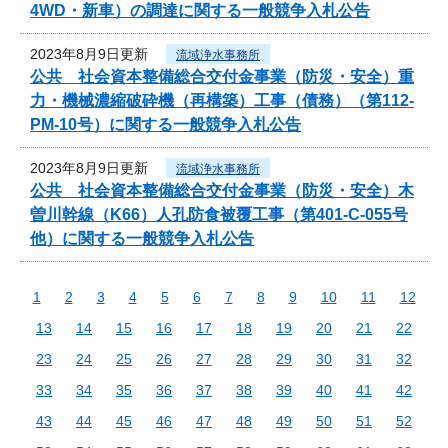
4WD・新車）の調達に関する一般競争入札公告
2023年8月9日更新
流域浄水事務所
公共 社会資本整備総合交付金事業（防災・安全）重
力・機械濃縮破砕機（再構築）工事（債務）（第112-
PM-10号）に関する一般競争入札公告
2023年8月9日更新
流域浄水事務所
公共 社会資本整備総合交付金事業（防災・安全）木
曽川幹線（K66）人孔防食被覆工事（第401-C-055号
他）に関する一般競争入札公告
1
2
3
4
5
6
7
8
9
10
11
12
13
14
15
16
17
18
19
20
21
22
23
24
25
26
27
28
29
30
31
32
33
34
35
36
37
38
39
40
41
42
43
44
45
46
47
48
49
50
51
52