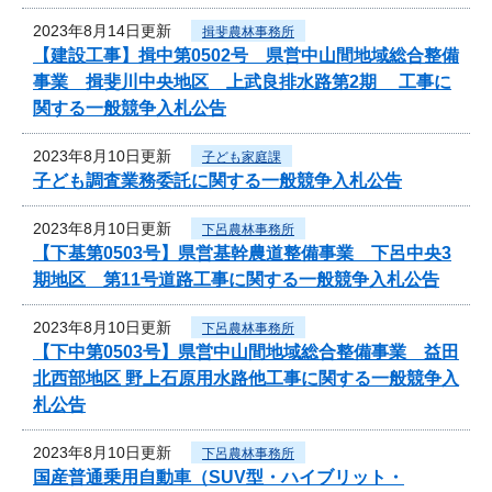
2023年8月14日更新
揖斐農林事務所
【建設工事】揖中第0502号 県営中山間地域総合整備
事業 揖斐川中央地区 上武良排水路第2期 工事に
関する一般競争入札公告
2023年8月10日更新
子ども家庭課
子ども調査業務委託に関する一般競争入札公告
2023年8月10日更新
下呂農林事務所
【下基第0503号】県営基幹農道整備事業 下呂中央3
期地区 第11号道路工事に関する一般競争入札公告
2023年8月10日更新
下呂農林事務所
【下中第0503号】県営中山間地域総合整備事業 益田
北西部地区 野上石原用水路他工事に関する一般競争入
札公告
2023年8月10日更新
下呂農林事務所
国産普通乗用自動車（SUV型・ハイブリット・