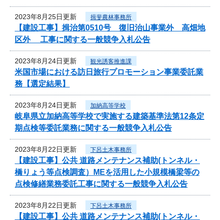
2023年8月25日更新
揖斐農林事務所
【建設工事】揖治第0510号 復旧治山事業外 高畑地
区外 工事に関する一般競争入札公告
2023年8月24日更新
観光誘客推進課
米国市場における訪日旅行プロモーション事業委託業
務【選定結果】
2023年8月24日更新
加納高等学校
岐阜県立加納高等学校で実施する建築基準法第12条定
期点検等委託業務に関する一般競争入札公告
2023年8月22日更新
下呂土木事務所
【建設工事】公共 道路メンテナンス補助(トンネル・
橋りょう等点検調査）MEを活用した小規模橋梁等の
点検修繕業務委託工事に関する一般競争入札公告
2023年8月22日更新
下呂土木事務所
【建設工事】公共 道路メンテナンス補助(トンネル・