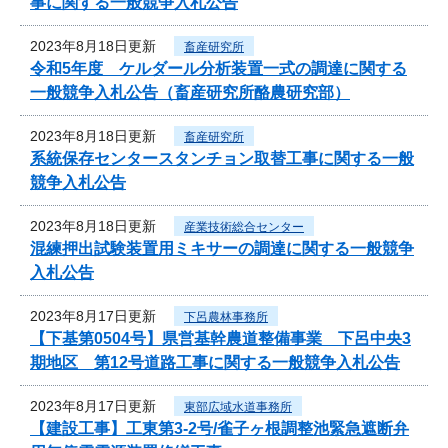
事に関する一般競争入札公告
2023年8月18日更新
畜産研究所
令和5年度 ケルダール分析装置一式の調達に関する
一般競争入札公告（畜産研究所酪農研究部）
2023年8月18日更新
畜産研究所
系統保存センタースタンチョン取替工事に関する一般
競争入札公告
2023年8月18日更新
産業技術総合センター
混練押出試験装置用ミキサーの調達に関する一般競争
入札公告
2023年8月17日更新
下呂農林事務所
【下基第0504号】県営基幹農道整備事業 下呂中央3
期地区 第12号道路工事に関する一般競争入札公告
2023年8月17日更新
東部広域水道事務所
【建設工事】工東第3-2号/雀子ヶ根調整池緊急遮断弁