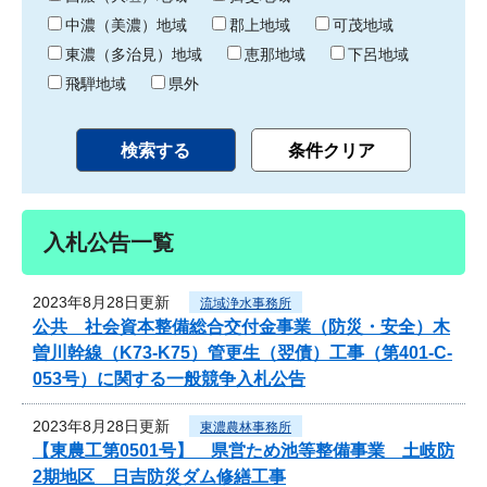
中濃（美濃）地域
郡上地域
可茂地域
東濃（多治見）地域
恵那地域
下呂地域
飛騨地域
県外
入札公告一覧
2023年8月28日更新
流域浄水事務所
公共 社会資本整備総合交付金事業（防災・安全）木
曽川幹線（K73-K75）管更生（翌債）工事（第401-C-
053号）に関する一般競争入札公告
2023年8月28日更新
東濃農林事務所
【東農工第0501号】 県営ため池等整備事業 土岐防
2期地区 日吉防災ダム修繕工事