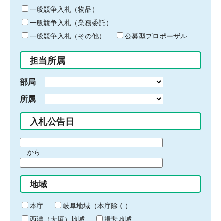
ー
一般競争入札（物品）
ワ
一般競争入札（業務委託）
ー
ド
一般競争入札（その他）
公募型プロポーザル
を
入
担当所属
力
部局
所属
入札公告日
期
から
間
期
の
間
始
地域
の
ま
終
り
わ
本庁
岐阜地域（本庁除く）
り
西濃（大垣）地域
揖斐地域