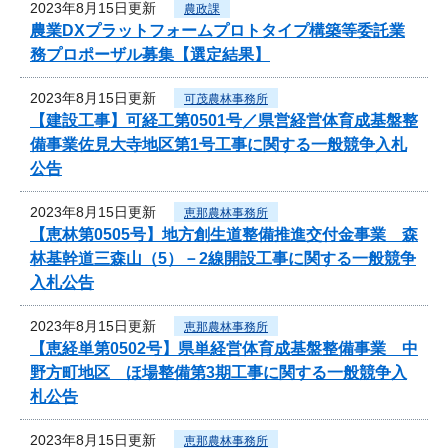
2023年8月15日更新
農政課
農業DXプラットフォームプロトタイプ構築等委託業
務プロポーザル募集【選定結果】
2023年8月15日更新
可茂農林事務所
【建設工事】可経工第0501号／県営経営体育成基盤整
備事業佐見大寺地区第1号工事に関する一般競争入札
公告
2023年8月15日更新
恵那農林事務所
【恵林第0505号】地方創生道整備推進交付金事業 森
林基幹道三森山（5）－2線開設工事に関する一般競争
入札公告
2023年8月15日更新
恵那農林事務所
【恵経単第0502号】県単経営体育成基盤整備事業 中
野方町地区 ほ場整備第3期工事に関する一般競争入
札公告
2023年8月15日更新
恵那農林事務所