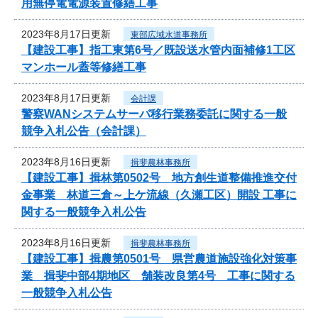
用無停電電源装置修繕工事
2023年8月17日更新
東部広域水道事務所
【建設工事】指工東第6号／既設送水管内面補修1工区
マンホール蓋等修繕工事
2023年8月17日更新
会計課
警察WANシステムサーバ移行業務委託に関する一般
競争入札公告（会計課）
2023年8月16日更新
揖斐農林事務所
【建設工事】揖林第0502号 地方創生道整備推進交付
金事業 林道三倉～上ケ流線（久瀬工区）開設 工事に
関する一般競争入札公告
2023年8月16日更新
揖斐農林事務所
【建設工事】揖農第0501号 県営農道施設強化対策事
業 揖斐中部4期地区 舗装改良第4号 工事に関する
一般競争入札公告