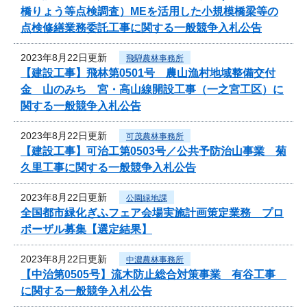
橋りょう等点検調査）MEを活用した小規模橋梁等の
点検修繕業務委託工事に関する一般競争入札公告
2023年8月22日更新
飛騨農林事務所
【建設工事】飛林第0501号 農山漁村地域整備交付
金 山のみち 宮・高山線開設工事（一之宮工区）に
関する一般競争入札公告
2023年8月22日更新
可茂農林事務所
【建設工事】可治工第0503号／公共予防治山事業 菊
久里工事に関する一般競争入札公告
2023年8月22日更新
公園緑地課
全国都市緑化ぎふフェア会場実施計画策定業務 プロ
ポーザル募集【選定結果】
2023年8月22日更新
中濃農林事務所
【中治第0505号】流木防止総合対策事業 有谷工事
に関する一般競争入札公告