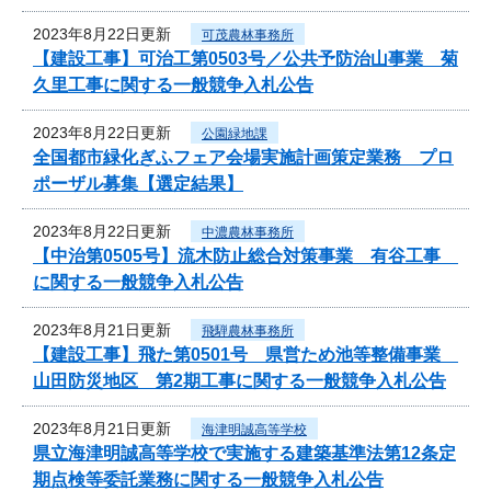
2023年8月22日更新
可茂農林事務所
【建設工事】可治工第0503号／公共予防治山事業 菊
久里工事に関する一般競争入札公告
2023年8月22日更新
公園緑地課
全国都市緑化ぎふフェア会場実施計画策定業務 プロ
ポーザル募集【選定結果】
2023年8月22日更新
中濃農林事務所
【中治第0505号】流木防止総合対策事業 有谷工事
に関する一般競争入札公告
2023年8月21日更新
飛騨農林事務所
【建設工事】飛た第0501号 県営ため池等整備事業
山田防災地区 第2期工事に関する一般競争入札公告
2023年8月21日更新
海津明誠高等学校
県立海津明誠高等学校で実施する建築基準法第12条定
期点検等委託業務に関する一般競争入札公告