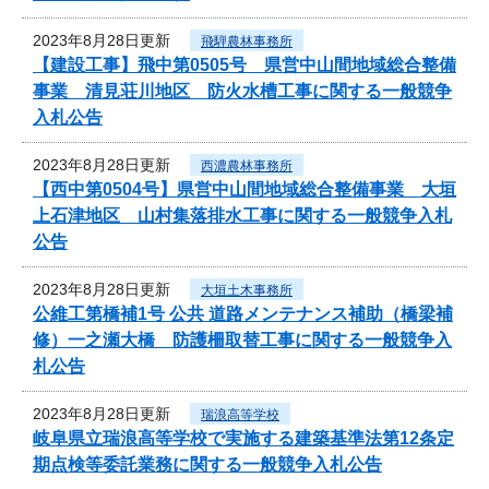
2023年8月28日更新
飛騨農林事務所
【建設工事】飛中第0505号 県営中山間地域総合整備
事業 清見荘川地区 防火水槽工事に関する一般競争
入札公告
2023年8月28日更新
西濃農林事務所
【西中第0504号】県営中山間地域総合整備事業 大垣
上石津地区 山村集落排水工事に関する一般競争入札
公告
2023年8月28日更新
大垣土木事務所
公維工第橋補1号 公共 道路メンテナンス補助（橋梁補
修）一之瀬大橋 防護柵取替工事に関する一般競争入
札公告
2023年8月28日更新
瑞浪高等学校
岐阜県立瑞浪高等学校で実施する建築基準法第12条定
期点検等委託業務に関する一般競争入札公告