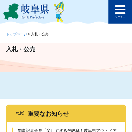
ペ
メ
このページの本文へ
ー
ニ
メ
ジ
ュ
ニ
の
ー
ュ
先
を
ー
頭
飛
トップページ
>
入札・公売
で
ば
す
し
入札・公売
。
て
本
文
へ
重要なお知らせ
知事記者会見「楽しすぎるぞ岐阜！岐阜県アウトドア