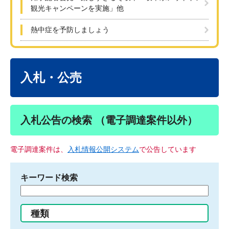
観光キャンペーンを実施」他
熱中症を予防しましょう
本
文
入札・公売
入札公告の検索 （電子調達案件以外）
電子調達案件は、
入札情報公開システム
で公告しています
キーワード検索
検
索
す
種類
る