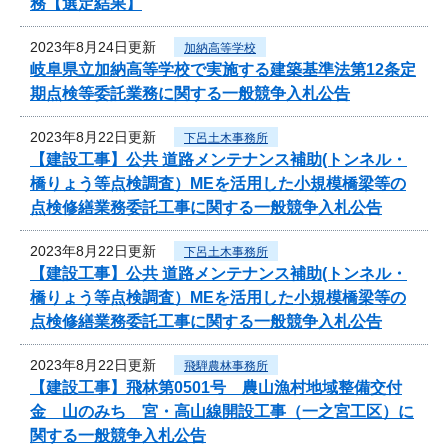
務【選定結果】
2023年8月24日更新
加納高等学校
岐阜県立加納高等学校で実施する建築基準法第12条定
期点検等委託業務に関する一般競争入札公告
2023年8月22日更新
下呂土木事務所
【建設工事】公共 道路メンテナンス補助(トンネル・
橋りょう等点検調査）MEを活用した小規模橋梁等の
点検修繕業務委託工事に関する一般競争入札公告
2023年8月22日更新
下呂土木事務所
【建設工事】公共 道路メンテナンス補助(トンネル・
橋りょう等点検調査）MEを活用した小規模橋梁等の
点検修繕業務委託工事に関する一般競争入札公告
2023年8月22日更新
飛騨農林事務所
【建設工事】飛林第0501号 農山漁村地域整備交付
金 山のみち 宮・高山線開設工事（一之宮工区）に
関する一般競争入札公告