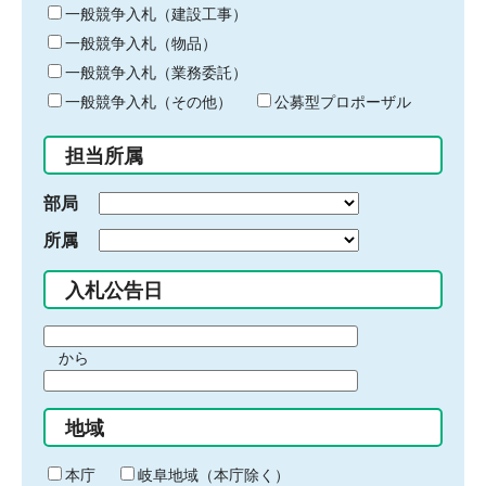
キ
一般競争入札（建設工事）
ー
一般競争入札（物品）
ワ
一般競争入札（業務委託）
ー
ド
一般競争入札（その他）
公募型プロポーザル
を
入
担当所属
力
部局
所属
入札公告日
期
から
間
期
の
間
始
地域
の
ま
終
り
わ
本庁
岐阜地域（本庁除く）