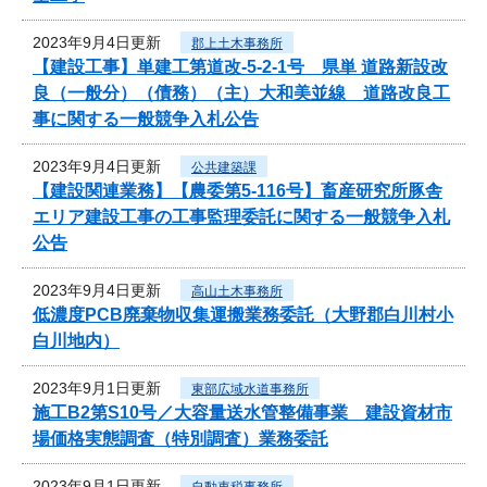
2023年9月4日更新
郡上土木事務所
【建設工事】単建工第道改-5-2-1号 県単 道路新設改
良（一般分）（債務）（主）大和美並線 道路改良工
事に関する一般競争入札公告
2023年9月4日更新
公共建築課
【建設関連業務】【農委第5-116号】畜産研究所豚舎
エリア建設工事の工事監理委託に関する一般競争入札
公告
2023年9月4日更新
高山土木事務所
低濃度PCB廃棄物収集運搬業務委託（大野郡白川村小
白川地内）
2023年9月1日更新
東部広域水道事務所
施工B2第S10号／大容量送水管整備事業 建設資材市
場価格実態調査（特別調査）業務委託
2023年9月1日更新
自動車税事務所