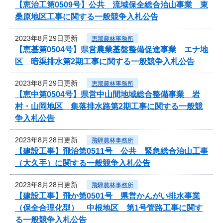
【恵治工第0509号】公共 流域保全総合治山事業 東
桑原地区工事に関する一般競争入札公告
2023年8月29日更新
恵那農林事務所
【恵基第0504号】県営農業基盤整備促進事業 エナ地
区 暗渠排水第2期工事に関する一般競争入札公告
2023年8月29日更新
恵那農林事務所
【恵中第0504号】県営中山間地域総合整備事業 岩
村・山岡地区 集落排水路第2期工事に関する一般競
争入札公告
2023年8月28日更新
飛騨農林事務所
【建設工事】飛治第0511号 公共 緊急総合治山工事
（大久手）に関する一般競争入札公告
2023年8月28日更新
飛騨農林事務所
【建設工事】飛か第0501号 県営かんがい排水事業
（保全合理化型） 中根地区 第1号管路工事に関す
る一般競争入札公告