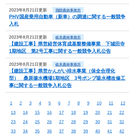
2023年8月21日更新
飛騨農林事務所
PHV国産乗用自動車（新車）の調達に関する一般競争
入札
2023年8月21日更新
岐阜農林事務所
【建設工事】県営経営体育成基盤整備事業 下城田寺
1期地区 第2号工事に関する一般競争入札公告
2023年8月21日更新
岐阜農林事務所
【建設工事】県営かんがい排水事業（保全合理化
型） 桑原揚水機場1期地区 3号ポンプ吸水槽改修工
事に関する一般競争入札公告
1
2
3
4
5
6
7
8
9
10
11
12
13
14
15
16
17
18
19
20
21
22
23
24
25
26
27
28
29
30
31
32
33
34
35
36
37
38
39
40
41
42