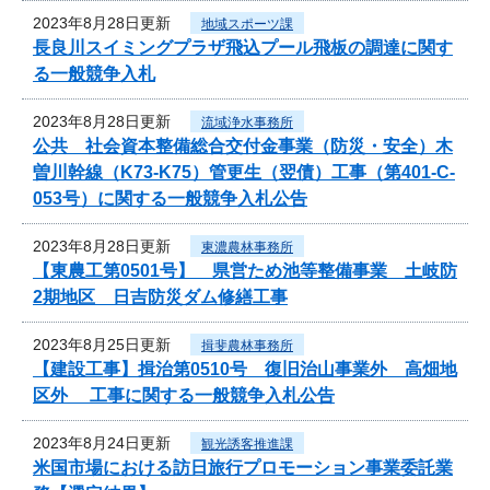
2023年8月28日更新
地域スポーツ課
長良川スイミングプラザ飛込プール飛板の調達に関す
る一般競争入札
2023年8月28日更新
流域浄水事務所
公共 社会資本整備総合交付金事業（防災・安全）木
曽川幹線（K73-K75）管更生（翌債）工事（第401-C-
053号）に関する一般競争入札公告
2023年8月28日更新
東濃農林事務所
【東農工第0501号】 県営ため池等整備事業 土岐防
2期地区 日吉防災ダム修繕工事
2023年8月25日更新
揖斐農林事務所
【建設工事】揖治第0510号 復旧治山事業外 高畑地
区外 工事に関する一般競争入札公告
2023年8月24日更新
観光誘客推進課
米国市場における訪日旅行プロモーション事業委託業