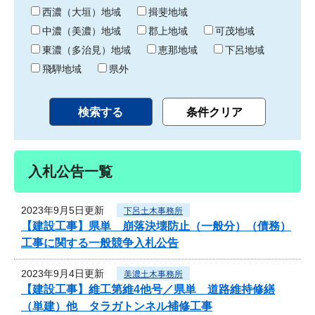
り
西濃（大垣）地域
揖斐地域
中濃（美濃）地域
郡上地域
可茂地域
東濃（多治見）地域
恵那地域
下呂地域
飛騨地域
県外
入札公告一覧
2023年9月5日更新
下呂土木事務所
【建設工事】県単 崩落決壊防止（一般分）（債務）
工事に関する一般競争入札公告
2023年9月4日更新
美濃土木事務所
【建設工事】維工第維4他号／県単 道路維持修繕
（単建）他 タラガトンネル補修工事