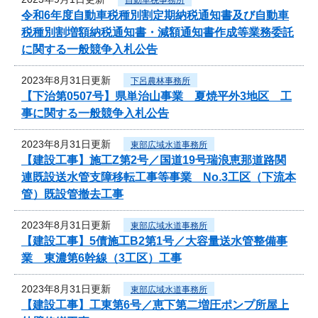
令和6年度自動車税種別割定期納税通知書及び自動車
税種別割増額納税通知書・減額通知書作成等業務委託
に関する一般競争入札公告
2023年8月31日更新
下呂農林事務所
【下治第0507号】県単治山事業 夏焼平外3地区 工
事に関する一般競争入札公告
2023年8月31日更新
東部広域水道事務所
【建設工事】施工Z第2号／国道19号瑞浪恵那道路関
連既設送水管支障移転工事等事業 No.3工区（下流本
管）既設管撤去工事
2023年8月31日更新
東部広域水道事務所
【建設工事】5債施工B2第1号／大容量送水管整備事
業 東濃第6幹線（3工区）工事
2023年8月31日更新
東部広域水道事務所
【建設工事】工東第6号／恵下第二増圧ポンプ所屋上