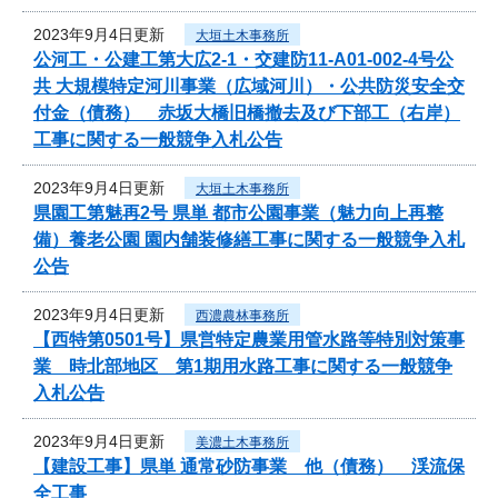
2023年9月4日更新
大垣土木事務所
公河工・公建工第大広2-1・交建防11-A01-002-4号公
共 大規模特定河川事業（広域河川）・公共防災安全交
付金（債務） 赤坂大橋旧橋撤去及び下部工（右岸）
工事に関する一般競争入札公告
2023年9月4日更新
大垣土木事務所
県園工第魅再2号 県単 都市公園事業（魅力向上再整
備）養老公園 園内舗装修繕工事に関する一般競争入札
公告
2023年9月4日更新
西濃農林事務所
【西特第0501号】県営特定農業用管水路等特別対策事
業 時北部地区 第1期用水路工事に関する一般競争
入札公告
2023年9月4日更新
美濃土木事務所
【建設工事】県単 通常砂防事業 他（債務） 渓流保
全工事