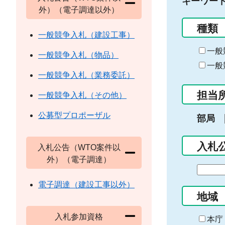
キーワー
外）（電子調達以外）
種類
一般競争入札（建設工事）
一般
一般競争入札（物品）
一般
一般競争入札（業務委託）
担当
一般競争入札（その他）
公募型プロポーザル
部局
入札
入札公告（WTO案件以
外）（電子調達）
期
間
電子調達（建設工事以外）
の
地域
始
入札参加資格
ま
本庁