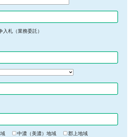
争入札（業務委託）
地域
中濃（美濃）地域
郡上地域