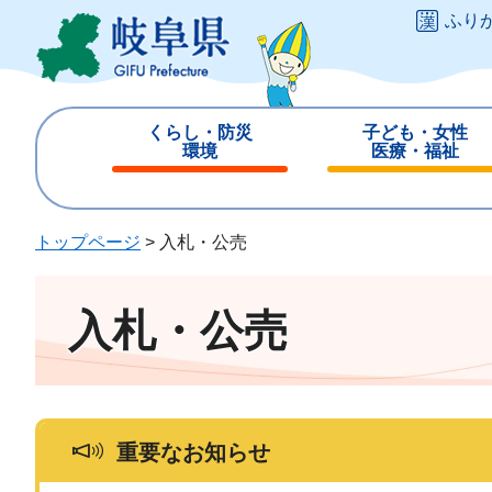
ペ
メ
ふり
ー
ニ
ジ
ュ
の
ー
先
を
くらし・防災
子ども・女性
頭
飛
環境
医療・福祉
で
ば
閉
閉
す
し
じ
じ
。
て
る
る
トップページ
>
入札・公売
本
文
へ
入札・公売
重要なお知らせ