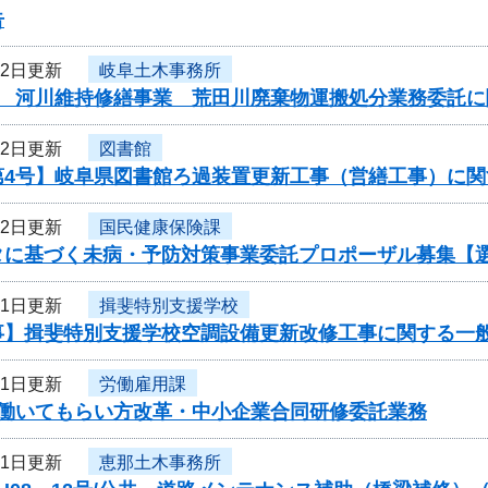
告
22日更新
岐阜土木事務所
度 河川維持修繕事業 荒田川廃棄物運搬処分業務委託
22日更新
図書館
第4号】岐阜県図書館ろ過装置更新工事（営繕工事）に関
22日更新
国民健康保険課
タに基づく未病・予防対策事業委託プロポーザル募集【
21日更新
揖斐特別支援学校
事】揖斐特別支援学校空調設備更新改修工事に関する一
21日更新
労働雇用課
度働いてもらい方改革・中小企業合同研修委託業務
21日更新
恵那土木事務所