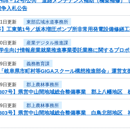
H08－12号/公共 道路メンテナンス補助（橋梁補修）
競争入札公告
21日更新
東部広域水道事務所
事】工東第1号／坂本増圧ポンプ所非常用発電設備修繕工
20日更新
産業デジタル推進課
度学生向け情報産業就業推進事業委託業務に関するプロポ
19日更新
義務教育課
度「岐阜県市町村等GIGAスクール構想推進部会」運営
19日更新
郡上農林事務所
0807号】県営中山間地域総合整備事業 郡上八幡地区
19日更新
郡上農林事務所
0803号】県営中山間地域総合整備事業 白鳥北部地区