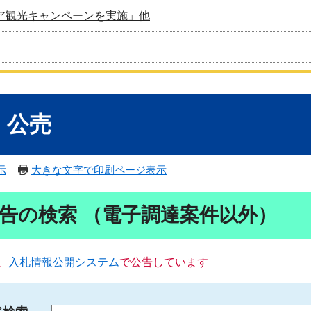
ア観光キャンペーンを実施」他
・公売
示
大きな文字で印刷ページ表示
告の検索 （電子調達案件以外）
、
入札情報公開システム
で公告しています