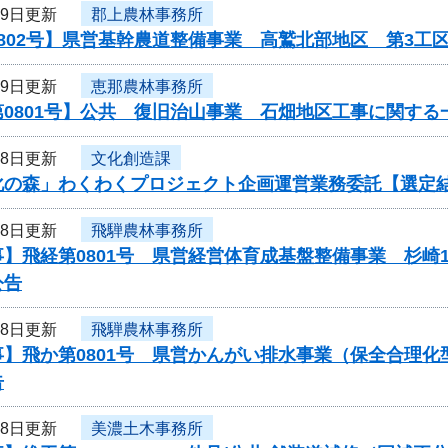
19日更新
郡上農林事務所
802号】県営基幹農道整備事業 高鷲北部地区 第3工
19日更新
恵那農林事務所
0801号】公共 復旧治山事業 石畑地区工事に関する
18日更新
文化創造課
化の森」わくわくプロジェクト企画運営業務委託【選定
18日更新
飛騨農林事務所
】飛経第0801号 県営経営体育成基盤整備事業 杉崎
公告
18日更新
飛騨農林事務所
事】飛か第0801号 県営かんがい排水事業（保全合理
告
18日更新
美濃土木事務所