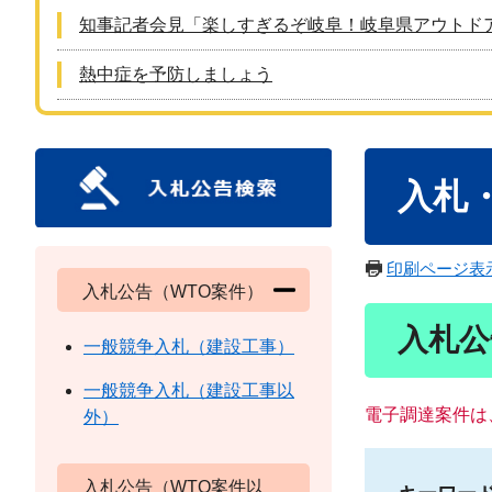
知事記者会見「楽しすぎるぞ岐阜！岐阜県アウトド
熱中症を予防しましょう
本
入札
文
印刷ページ表
入札公告（WTO案件）
入札公
一般競争入札（建設工事）
一般競争入札（建設工事以
電子調達案件は
外）
入札公告（WTO案件以