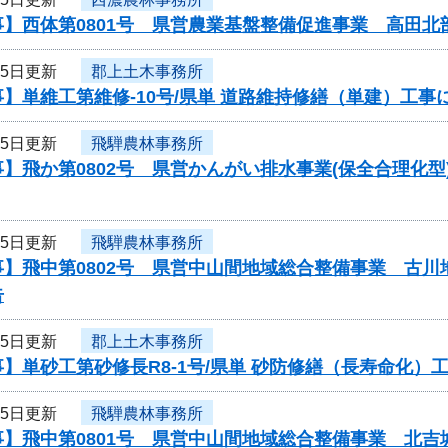
事】西体第0801号 県営農業基盤整備促進事業 高田
25日更新
郡上土木事務所
】単維工第維修-10号/県単 道路維持修繕（単建）工
25日更新
飛騨農林事務所
】飛か第0802号 県営かんがい排水事業(保全合理化
25日更新
飛騨農林事務所
事】飛中第0802号 県営中山間地域総合整備事業 古
告
25日更新
郡上土木事務所
】単砂工第砂修長R8-1号/県単 砂防修繕（長寿命化
25日更新
飛騨農林事務所
事】飛中第0801号 県営中山間地域総合整備事業 北