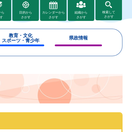
検索して
から
目的から
カレンダーから
組織から
さがす
す
さがす
さがす
さがす
教育・文化
県政情報
スポーツ・青少年
閉
閉
じ
じ
る
る