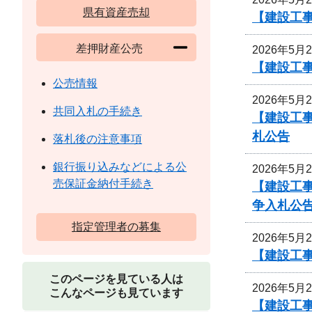
県有資産売却
【建設工
差押財産公売
2026年5月
【建設工事
公売情報
2026年5月
共同入札の手続き
【建設工事
札公告
落札後の注意事項
銀行振り込みなどによる公
2026年5月
売保証金納付手続き
【建設工
争入札公
指定管理者の募集
2026年5月
【建設工事
このページを見ている人は
2026年5月
こんなページも見ています
【建設工