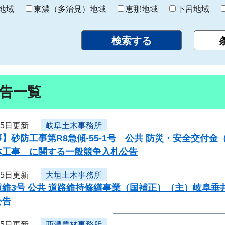
り
地域
東濃（多治見）地域
恵那地域
下呂地域
告一覧
25日更新
岐阜土木事務所
】砂防工事第R8急傾-55-1号 公共 防災・安全交付
体工事 に関する一般競争入札公告
25日更新
大垣土木事務所
維3号 公共 道路維持修繕事業（国補正）（主）岐阜垂
公告
25日更新
西濃農林事務所