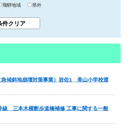
飛騨地域
県外
金（急傾斜地崩壊対策事業）岩佐1 美山小学校渡
井線 三本木横断歩道橋補修 工事に関する一般