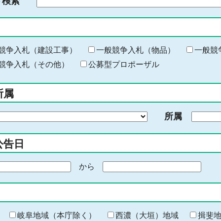
ド検索
検
索
す
る
キ
競争入札（建設工事）
一般競争入札（物品）
一般競
ー
競争入札（その他）
公募型プロポーザル
ワ
ー
所属
ド
を
所属
入
力
公告日
から
期
間
の
終
わ
岐阜地域（本庁除く）
西濃（大垣）地域
揖斐