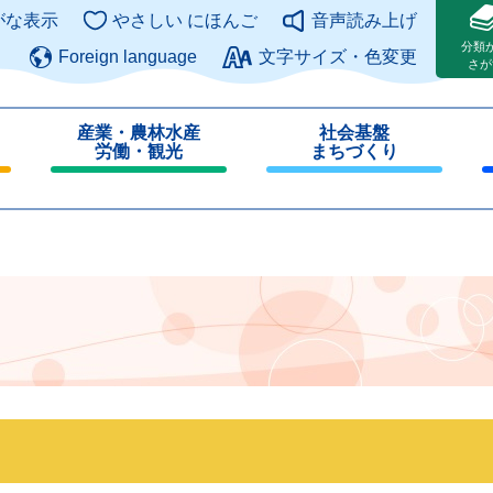
このページの本文へ
がな表示
やさしい にほんご
音声読み上げ
分類
Foreign language
文字サイズ・色変更
さが
産業・農林水産
社会基盤
労働・観光
まちづくり
閉
閉
じ
じ
る
る