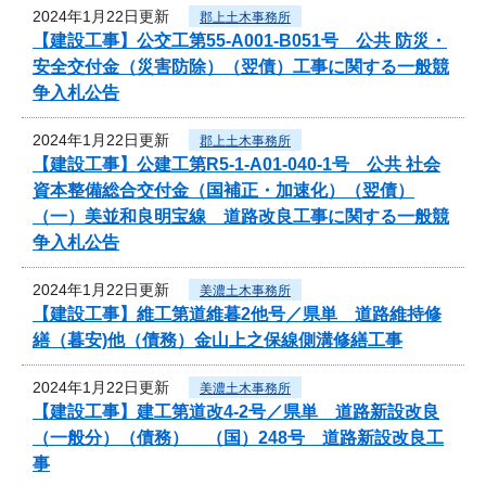
2024年1月22日更新
郡上土木事務所
【建設工事】公交工第55-A001-B051号 公共 防災・
安全交付金（災害防除）（翌債）工事に関する一般競
争入札公告
2024年1月22日更新
郡上土木事務所
【建設工事】公建工第R5-1-A01-040-1号 公共 社会
資本整備総合交付金（国補正・加速化）（翌債）
（一）美並和良明宝線 道路改良工事に関する一般競
争入札公告
2024年1月22日更新
美濃土木事務所
【建設工事】維工第道維暮2他号／県単 道路維持修
繕（暮安)他（債務）金山上之保線側溝修繕工事
2024年1月22日更新
美濃土木事務所
【建設工事】建工第道改4-2号／県単 道路新設改良
（一般分）（債務） （国）248号 道路新設改良工
事