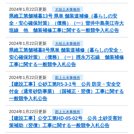
2024年1月22日更新
大垣土木事務所
県維工第舗補暮13号 県単 舗装道補修（暮らしの安
全・安心確保対策）（債務）（一）曽井中島美江寺大
垣線 他 舗装補修工事に関する一般競争入札公告
2024年1月22日更新
大垣土木事務所
県維工第舗補暮8号県単 舗装道補修（暮らしの安全・
安心確保対策）（債務）（一）脛永万石線 舗装補修
工事に関する一般競争入札公告
2024年1月22日更新
郡上土木事務所
【建設工事】公砂工第R5-3-1号 公共 防災・安全交
付金（通常砂防事業）（国補正・翌債）工事に関する
一般競争入札公告
2024年1月22日更新
郡上土木事務所
【建設工事】公交工第HD-05-02号 公共 土砂災害対
策補助（翌債）工事に関する一般競争入札公告