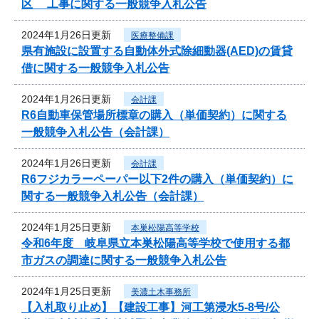
区 工事に関する一般競争入札公告
2024年1月26日更新
医療整備課
県有施設に設置する自動体外式除細動器(AED)の賃貸
借に関する一般競争入札公告
2024年1月26日更新
会計課
R6自動車保管場所標章の購入（単価契約）に関する
一般競争入札公告（会計課）
2024年1月26日更新
会計課
R6フジカラーペーパー以下2件の購入（単価契約）に
関する一般競争入札公告（会計課）
2024年1月25日更新
本巣松陽高等学校
令和6年度 岐阜県立本巣松陽高等学校で使用する都
市ガスの調達に関する一般競争入札公告
2024年1月25日更新
美濃土木事務所
【入札取り止め】【建設工事】河工第浸水5-8号/公