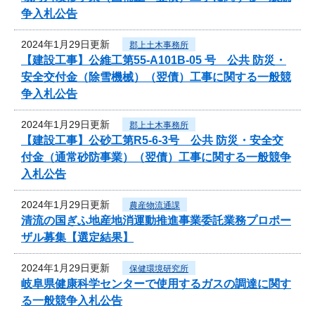
争入札公告
2024年1月29日更新
郡上土木事務所
【建設工事】公維工第55-A101B-05 号 公共 防災・
安全交付金（除雪機械）（翌債）工事に関する一般競
争入札公告
2024年1月29日更新
郡上土木事務所
【建設工事】公砂工第R5-6-3号 公共 防災・安全交
付金（通常砂防事業）（翌債）工事に関する一般競争
入札公告
2024年1月29日更新
農産物流通課
清流の国ぎふ地産地消運動推進事業委託業務プロポー
ザル募集【選定結果】
2024年1月29日更新
保健環境研究所
岐阜県健康科学センターで使用するガスの調達に関す
る一般競争入札公告