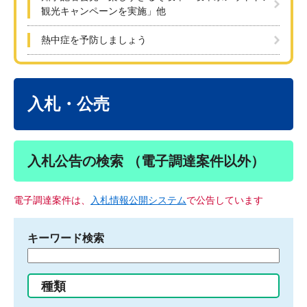
観光キャンペーンを実施」他
熱中症を予防しましょう
本
文
入札・公売
入札公告の検索 （電子調達案件以外）
電子調達案件は、
入札情報公開システム
で公告しています
キーワード検索
検
索
す
種類
る