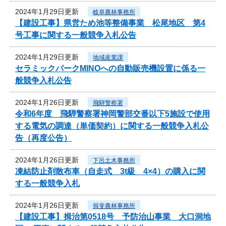
2024年1月29日更新
岐阜農林事務所
【建設工事】県営ため池等整備事業 松尾地区 第4
号工事に関する一般競争入札公告
2024年1月29日更新
地域産業課
セラミックパークMINOへの自動販売機設置に係る一
般競争入札公告
2024年1月26日更新
飛騨警察署
令和6年度 飛騨警察署神岡警部交番以下5施設で使用
する電気の調達（単価契約）に関する一般競争入札公
告（再度公告）
2024年1月26日更新
下呂土木事務所
凍結防止剤散布車（自走式 3t級 4×4）の購入に関
する一般競争入札
2024年1月26日更新
揖斐農林事務所
【建設工事】揖治第0518号 予防治山事業 大口洞地