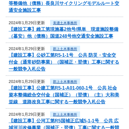
等整備他（債務）長良川サイクリングモデルルート交
通安全施設工事
2024年1月29日更新
美濃土木事務所
【建設工事】維工第現施暮2他号/県単 現道施設整備
（暮安）他（債務）国道248号他交通安全施設工事
2024年1月29日更新
郡上土木事務所
【建設工事】公砂工第R5-1-1号 公共 防災・安全交
付金（通常砂防事業）（国補正・翌債）工事に関する
一般競争入札公告
2024年1月29日更新
郡上土木事務所
【建設工事】公建工第R5-1-A01-060-1号 公共 社会
資本整備総合交付金（国補正）（翌債）（主）大和美
並線 道路改良工事に関する一般競争入札公告
2024年1月29日更新
郡上土木事務所
【建設工事】公河工第R5国補正広域5-1-1号 公共 広
域河川改修事業（国補正・翌債）工事に関する一般競