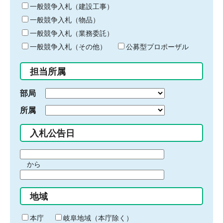
キ
一般競争入札（建設工事）
ー
一般競争入札（物品）
ワ
一般競争入札（業務委託）
ー
ド
一般競争入札（その他）
公募型プロポーザル
を
入
担当所属
力
部局
所属
入札公告日
期
から
間
期
の
間
始
地域
の
ま
終
り
わ
本庁
岐阜地域（本庁除く）