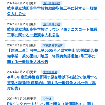
2024年1月23日更新
池田高等学校
岐阜県立池田高等学校救助袋取替工事に関する一般競
争入札公告
2024年1月23日更新
池田高等学校
岐阜県立池田高等学校グラウンド西テニスコート修繕
工事に関する一般競争入札公告
2024年1月23日更新
可茂農林事務所
【建設工事】可中工第0505号／県営中山間地域総合整
備事業 茶の里白川地区 塔洞奥集落道第2号工事に
関する一般競争入札公告
2024年1月23日更新
垂井警察署
令和6年度垂井警察署関ケ原交番以下4施設で使用する
電気の調達(単価契約)に関する一般競争入札公告（再
度広告）
2024年1月23日更新
会計課
R6インクカートリッジ等の購入（単価契約）に関す