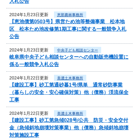
入札公告
2024年1月23日更新
恵那農林事務所
【恵池債第0503号】県営ため池等整備事業 松本地
区 松本ため池改修第1期工事に関する一般競争入札
公告
2024年1月23日更新
中央子ども相談センター
岐阜県中央子ども相談センターへの自動販売機設置に
係る一般競争入札公告
2024年1月22日更新
美濃土木事務所
【建設工事】砂工第通砂暮1号/県単 通常砂防事業
（暮らしの安全・安心確保対策）他（債務）渓流保全
工事
2024年1月22日更新
美濃土木事務所
【建設工事】砂工第急傾028号/公共 防災・安全交付
金（急傾斜地崩壊対策事業）他（債務）急傾斜地崩壊
対策施設工事