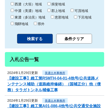
り
西濃（大垣）地域
揖斐地域
中濃（美濃）地域
郡上地域
可茂地域
東濃（多治見）地域
恵那地域
下呂地域
飛騨地域
県外
入札公告一覧
2024年1月29日更新
美濃土木事務所
【建設工事】維工第R5MTH-04-01-4他号/公共道路メ
ンテナンス補助（道路維持修繕）（国補正分）他（債
務）タラガトンネル補修工事
2024年1月29日更新
美濃土木事務所
【建設工事】維工第A01-086-4他号/公共交通安全施設