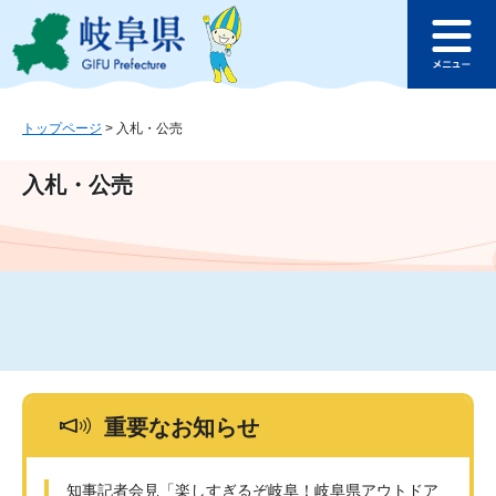
ペ
メ
このページの本文へ
ー
ニ
メ
ジ
ュ
ニ
の
ー
ュ
先
を
ー
頭
飛
トップページ
>
入札・公売
で
ば
す
し
入札・公売
。
て
本
文
へ
重要なお知らせ
知事記者会見「楽しすぎるぞ岐阜！岐阜県アウトドア