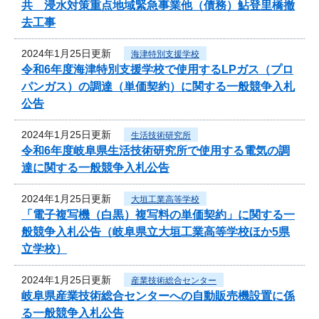
共 浸水対策重点地域緊急事業他（債務）鮎登里橋撤
去工事
2024年1月25日更新
海津特別支援学校
令和6年度海津特別支援学校で使用するLPガス（プロ
パンガス）の調達（単価契約）に関する一般競争入札
公告
2024年1月25日更新
生活技術研究所
令和6年度岐阜県生活技術研究所で使用する電気の調
達に関する一般競争入札公告
2024年1月25日更新
大垣工業高等学校
「電子複写機（白黒）複写料の単価契約」に関する一
般競争入札公告（岐阜県立大垣工業高等学校ほか5県
立学校）
2024年1月25日更新
産業技術総合センター
岐阜県産業技術総合センターへの自動販売機設置に係
る一般競争入札公告