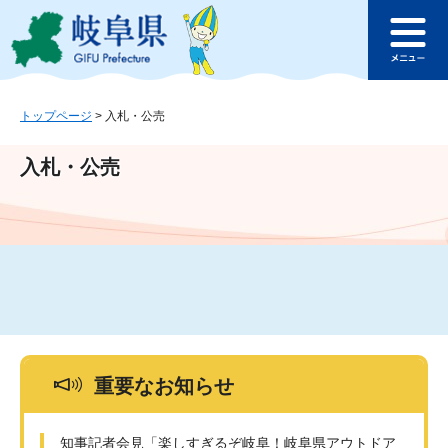
ペ
メ
このページの本文へ
ー
ニ
メ
ジ
ュ
ニ
の
ー
ュ
先
を
ー
頭
飛
トップページ
>
入札・公売
で
ば
す
し
入札・公売
。
て
本
文
へ
重要なお知らせ
知事記者会見「楽しすぎるぞ岐阜！岐阜県アウトドア