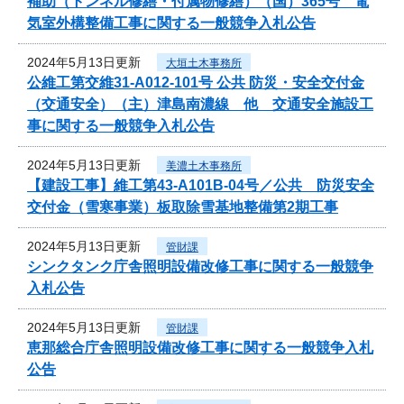
補助（トンネル修繕・付属物修繕）（国）365号 電
気室外構整備工事に関する一般競争入札公告
2024年5月13日更新
大垣土木事務所
公維工第交維31-A012-101号 公共 防災・安全交付金
（交通安全）（主）津島南濃線 他 交通安全施設工
事に関する一般競争入札公告
2024年5月13日更新
美濃土木事務所
【建設工事】維工第43-A101B-04号／公共 防災安全
交付金（雪寒事業）板取除雪基地整備第2期工事
2024年5月13日更新
管財課
シンクタンク庁舎照明設備改修工事に関する一般競争
入札公告
2024年5月13日更新
管財課
恵那総合庁舎照明設備改修工事に関する一般競争入札
公告