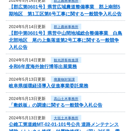
2024年5月14日更新
郡上農林事務所
【郡広第0601号】県営広域農道整備事業 郡上南部5
期地区 第1工区第6号工事に関する一般競争入札公告
2024年5月14日更新
郡上農林事務所
【郡中第0601号】県営中山間地域総合整備事業 白鳥
北部地区 尾の上集落道第2号工事に関する一般競争
入札公告
2024年5月14日更新
観光誘客推進課
令和6年度海外旅行博等出展業務
2024年5月13日更新
廃棄物対策課
岐阜県循環経済導入促進事業委託業務
2024年5月13日更新
高山土木事務所
「敷鉄板」の調達に関する一般競争入札公告
2024年5月13日更新
大垣土木事務所
公維工第道維MT-02-01-101号公共 道路メンテナンス