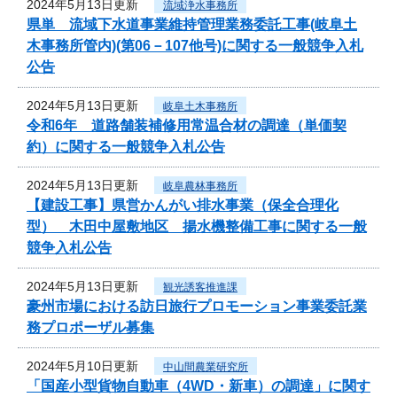
2024年5月13日更新
流域浄水事務所
県単 流域下水道事業維持管理業務委託工事(岐阜土
木事務所管内)(第06－107他号)に関する一般競争入札
公告
2024年5月13日更新
岐阜土木事務所
令和6年 道路舗装補修用常温合材の調達（単価契
約）に関する一般競争入札公告
2024年5月13日更新
岐阜農林事務所
【建設工事】県営かんがい排水事業（保全合理化
型） 木田中屋敷地区 揚水機整備工事に関する一般
競争入札公告
2024年5月13日更新
観光誘客推進課
豪州市場における訪日旅行プロモーション事業委託業
務プロポーザル募集
2024年5月10日更新
中山間農業研究所
「国産小型貨物自動車（4WD・新車）の調達」に関す