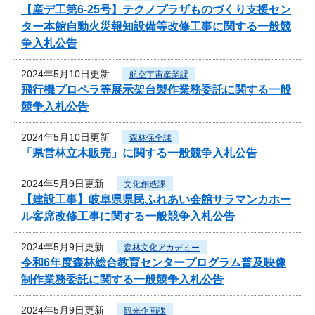
【産デ工第6-25号】テクノプラザものづくり支援セン
ター本館自動火災報知設備等改修工事に関する一般競
争入札公告
2024年5月10日更新
航空宇宙産業課
飛行機プロペラ等展示架台製作業務委託に関する一般
競争入札公告
2024年5月10日更新
森林保全課
「県営林立木販売」に関する一般競争入札公告
2024年5月9日更新
文化創造課
【建設工事】岐阜県県民ふれあい会館サラマンカホー
ル客席改修工事に関する一般競争入札公告
2024年5月9日更新
森林文化アカデミー
令和6年度森林総合教育センタープログラム普及映像
制作業務委託に関する一般競争入札公告
2024年5月9日更新
観光企画課