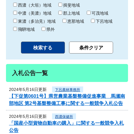
り
西濃（大垣）地域
揖斐地域
中濃（美濃）地域
郡上地域
可茂地域
東濃（多治見）地域
恵那地域
下呂地域
飛騨地域
県外
入札公告一覧
2024年5月16日更新
下呂農林事務所
【下促第0601号】県営農業基盤整備促進事業 馬瀬南
部地区 第2号基盤整備工事に関する一般競争入札公告
2024年5月16日更新
西濃保健所
「国産小型貨物自動車の購入」に関する一般競争入札
公告