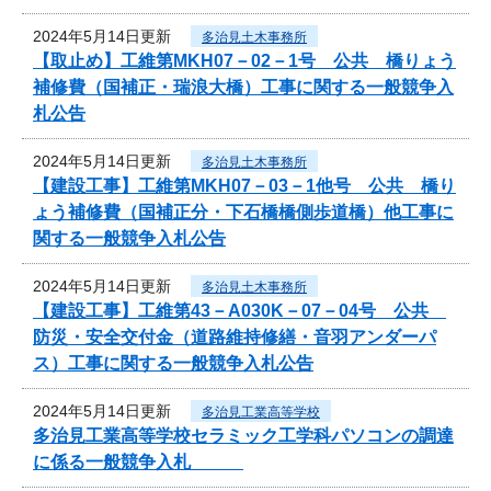
2024年5月14日更新
多治見土木事務所
【取止め】工維第MKH07－02－1号 公共 橋りょう
補修費（国補正・瑞浪大橋）工事に関する一般競争入
札公告
2024年5月14日更新
多治見土木事務所
【建設工事】工維第MKH07－03－1他号 公共 橋り
ょう補修費（国補正分・下石橋橋側歩道橋）他工事に
関する一般競争入札公告
2024年5月14日更新
多治見土木事務所
【建設工事】工維第43－A030K－07－04号 公共
防災・安全交付金（道路維持修繕・音羽アンダーパ
ス）工事に関する一般競争入札公告
2024年5月14日更新
多治見工業高等学校
多治見工業高等学校セラミック工学科パソコンの調達
に係る一般競争入札