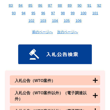
83
84
85
86
87
88
89
90
91
92
93
94
95
96
97
98
99
100
101
102
103
104
105
106
前のページへ
次のページへ
入札公告（WTO案件）
入札公告（WTO案件以外）（電子調達以
外）