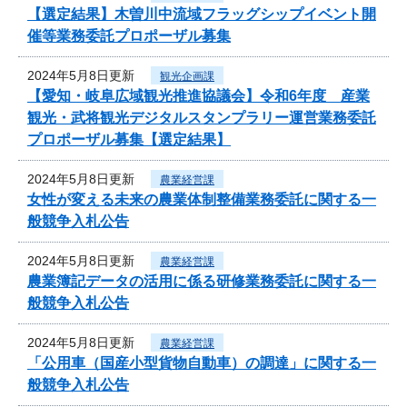
【選定結果】木曽川中流域フラッグシップイベント開
催等業務委託プロポーザル募集
2024年5月8日更新
観光企画課
【愛知・岐阜広域観光推進協議会】令和6年度 産業
観光・武将観光デジタルスタンプラリー運営業務委託
プロポーザル募集【選定結果】
2024年5月8日更新
農業経営課
女性が変える未来の農業体制整備業務委託に関する一
般競争入札公告
2024年5月8日更新
農業経営課
農業簿記データの活用に係る研修業務委託に関する一
般競争入札公告
2024年5月8日更新
農業経営課
「公用車（国産小型貨物自動車）の調達」に関する一
般競争入札公告