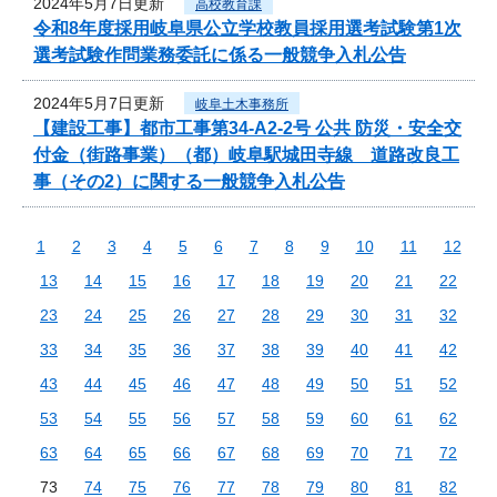
2024年5月7日更新
高校教育課
令和8年度採用岐阜県公立学校教員採用選考試験第1次
選考試験作問業務委託に係る一般競争入札公告
2024年5月7日更新
岐阜土木事務所
【建設工事】都市工事第34-A2-2号 公共 防災・安全交
付金（街路事業）（都）岐阜駅城田寺線 道路改良工
事（その2）に関する一般競争入札公告
1
2
3
4
5
6
7
8
9
10
11
12
13
14
15
16
17
18
19
20
21
22
23
24
25
26
27
28
29
30
31
32
33
34
35
36
37
38
39
40
41
42
43
44
45
46
47
48
49
50
51
52
53
54
55
56
57
58
59
60
61
62
63
64
65
66
67
68
69
70
71
72
73
74
75
76
77
78
79
80
81
82