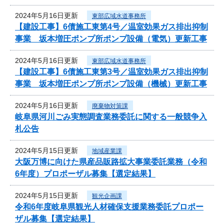
2024年5月16日更新
東部広域水道事務所
【建設工事】6債施工東第4号／温室効果ガス排出抑制
事業 坂本増圧ポンプ所ポンプ設備（電気）更新工事
2024年5月16日更新
東部広域水道事務所
【建設工事】6債施工東第3号／温室効果ガス排出抑制
事業 坂本増圧ポンプ所ポンプ設備（機械）更新工事
2024年5月16日更新
廃棄物対策課
岐阜県河川ごみ実態調査業務委託に関する一般競争入
札公告
2024年5月15日更新
地域産業課
大阪万博に向けた県産品販路拡大事業委託業務（令和
6年度）プロポーザル募集【選定結果】
2024年5月15日更新
観光企画課
令和6年度岐阜県観光人材確保支援業務委託プロポー
ザル募集【選定結果】