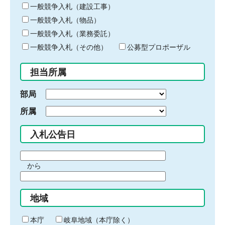
キ
一般競争入札（建設工事）
ー
一般競争入札（物品）
ワ
一般競争入札（業務委託）
ー
ド
一般競争入札（その他）
公募型プロポーザル
を
入
担当所属
力
部局
所属
入札公告日
期
から
間
期
の
間
始
地域
の
ま
終
り
わ
本庁
岐阜地域（本庁除く）