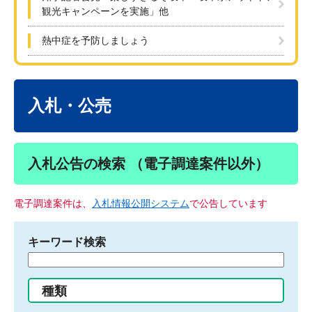
観光キャンペーンを実施」他
熱中症を予防しましょう
本
文
入札・公売
入札公告の検索 （電子調達案件以外）
電子調達案件は、
入札情報公開システム
で公告しています
キーワード検索
検
索
す
種類
る