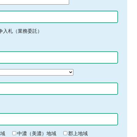
争入札（業務委託）
地域
中濃（美濃）地域
郡上地域