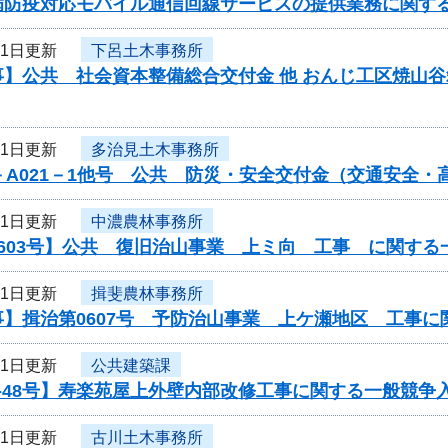
病防疫対応モバイル通信回線サービスの提供業務に関す
11日更新
下呂土木事務所
事】公共 社会資本整備総合交付金 他 おんじ工区焼山
11日更新
多治見土木事務所
－A021－1他号 公共 防災・安全交付金（交通安全
11日更新
中濃農林事務所
603号】公共 復旧治山事業 上ミ向 工事 に関する
11日更新
揖斐農林事務所
事】揖治第0607号 予防治山事業 上ケ瀬地区 工事
11日更新
公共建築課
-48号】寿楽苑屋上外壁内部改修工事に関する一般競争
11日更新
古川土木事務所