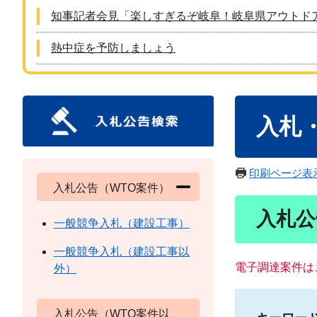
知事記者会見「楽しすぎるぞ岐阜！岐阜県アウトド
熱中症を予防しましょう
本
入札
文
印刷ページ表
入札公告（WTO案件）
入札公
一般競争入札（建設工事）
一般競争入札（建設工事以
電子調達案件は
外）
入札公告（WTO案件以