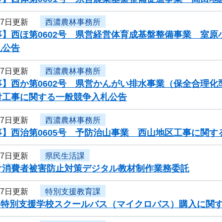
17日更新
西濃農林事務所
事】西ほ第0602号 県営経営体育成基盤整備事業 室
札公告
17日更新
西濃農林事務所
】西か第0602号 県営かんがい排水事業（保全合理化
付工事に関する一般競争入札公告
17日更新
西濃農林事務所
】西治第0605号 予防治山事業 西山地区工事に関す
17日更新
県民生活課
け消費者被害防止対策デジタル教材制作業務委託
17日更新
特別支援教育課
度 特別支援学校スクールバス（マイクロバス）購入に関