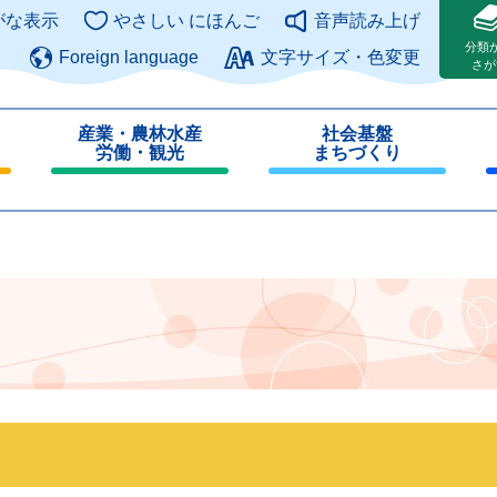
このページの本文へ
がな表示
やさしい にほんご
音声読み上げ
分類
Foreign language
文字サイズ・色変更
さが
産業・農林水産
社会基盤
労働・観光
まちづくり
閉
閉
じ
じ
る
る