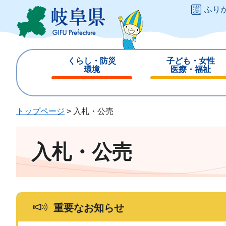
ペ
メ
ふり
ー
ニ
ジ
ュ
の
ー
先
を
くらし・防災
子ども・女性
頭
飛
環境
医療・福祉
で
ば
閉
閉
す
し
じ
じ
。
て
る
る
トップページ
>
入札・公売
本
文
へ
入札・公売
重要なお知らせ