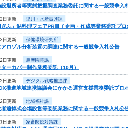
施設退所者等実態把握調査業務委託に関する一般競争入
12日更新
里川・水産振興課
国ぎふ」鮎料理フェアPR冊子企画・作成等業務委託プロ
12日更新
保健環境研究所
エアロゾル分析装置の調達に関する一般競争入札公告
12日更新
農産園芸課
ンターカバー制作業務委託（10月）
12日更新
デジタル戦略推進課
度DX推進地域連携協議会にかかる運営支援業務委託プロ
12日更新
地域福祉課
没者追悼式会場設営等委託業務に関する一般競争入札公
11日更新
家畜防疫対策課