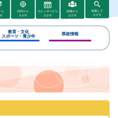
検索して
から
目的から
カレンダーから
組織から
さがす
す
さがす
さがす
さがす
教育・文化
県政情報
スポーツ・青少年
閉
閉
じ
じ
る
る