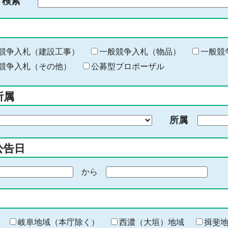
ド検索
検
索
す
る
キ
競争入札（建設工事）
一般競争入札（物品）
一般競
ー
競争入札（その他）
公募型プロポーザル
ワ
ー
所属
ド
を
所属
入
力
公告日
から
期
間
の
終
わ
岐阜地域（本庁除く）
西濃（大垣）地域
揖斐