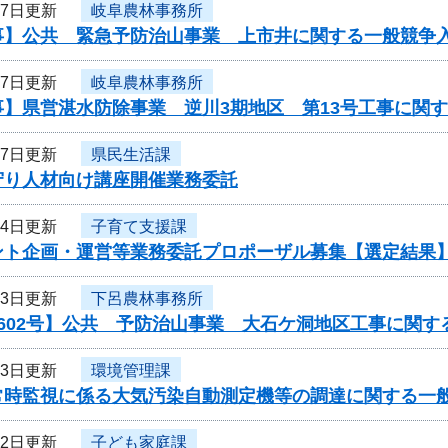
17日更新
岐阜農林事務所
事】公共 緊急予防治山事業 上市井に関する一般競争
17日更新
岐阜農林事務所
事】県営湛水防除事業 逆川3期地区 第13号工事に関
17日更新
県民生活課
守り人材向け講座開催業務委託
14日更新
子育て支援課
ント企画・運営等業務委託プロポーザル募集【選定結果
13日更新
下呂農林事務所
602号】公共 予防治山事業 大石ケ洞地区工事に関す
13日更新
環境管理課
常時監視に係る大気汚染自動測定機等の調達に関する一
12日更新
子ども家庭課