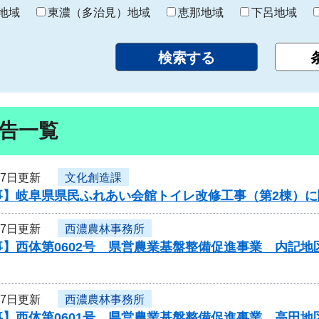
り
地域
東濃（多治見）地域
恵那地域
下呂地域
告一覧
17日更新
文化創造課
事】岐阜県県民ふれあい会館トイレ改修工事（第2棟）
17日更新
西濃農林事務所
】西体第0602号 県営農業基盤整備促進事業 内記地
17日更新
西濃農林事務所
】西体第0601号 県営農業基盤整備促進事業 高田地