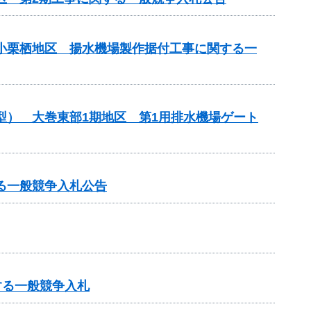
原小栗栖地区 揚水機場製作据付工事に関する一
型） 大巻東部1期地区 第1用排水機場ゲート
る一般競争入札公告
する一般競争入札