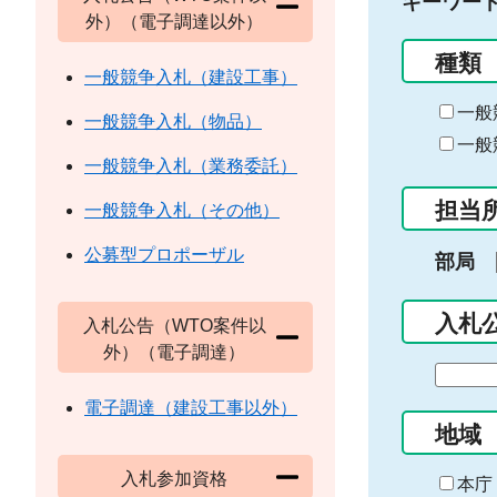
キーワー
外）（電子調達以外）
種類
一般競争入札（建設工事）
一般
一般競争入札（物品）
一般
一般競争入札（業務委託）
担当
一般競争入札（その他）
公募型プロポーザル
部局
入札
入札公告（WTO案件以
外）（電子調達）
期
間
電子調達（建設工事以外）
の
地域
始
入札参加資格
ま
本庁