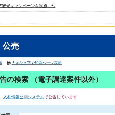
ア観光キャンペーンを実施」他
・公売
示
大きな文字で印刷ページ表示
告の検索 （電子調達案件以外）
、
入札情報公開システム
で公告しています