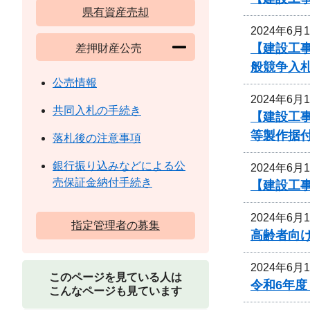
県有資産売却
2024年6月
【建設工
差押財産公売
般競争入
公売情報
2024年6月
共同入札の手続き
【建設工事
等製作据
落札後の注意事項
銀行振り込みなどによる公
2024年6月
売保証金納付手続き
【建設工事
2024年6月
指定管理者の募集
高齢者向
2024年6月
このページを見ている人は
令和6年
こんなページも見ています