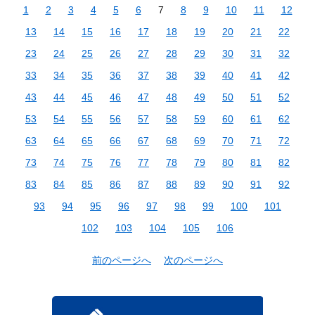
1
2
3
4
5
6
7
8
9
10
11
12
13
14
15
16
17
18
19
20
21
22
23
24
25
26
27
28
29
30
31
32
33
34
35
36
37
38
39
40
41
42
43
44
45
46
47
48
49
50
51
52
53
54
55
56
57
58
59
60
61
62
63
64
65
66
67
68
69
70
71
72
73
74
75
76
77
78
79
80
81
82
83
84
85
86
87
88
89
90
91
92
93
94
95
96
97
98
99
100
101
102
103
104
105
106
前のページへ
次のページへ