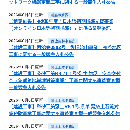
ットワーク機器更新工事に関する一般競争入札公告
2026年6月8日更新
義務教育課
【選定結果】令和8年度「日本語初期指導支援事業
（オンライン日本語初期指導）」に係る業務委託
2026年6月8日更新
西濃農林事務所
【建設工事】西治第0802号 復旧治山事業 初谷地区
工事に関する一般競争入札公告
2026年6月8日更新
郡上土木事務所
【建設工事】公砂工第R8-71-1号/公共 防災・安全交付
金（急傾斜地崩壊対策事業）工事に関する事後審査型
一般競争入札公告
2026年6月8日更新
郡上土木事務所
【建設工事】単砂工第緊土R8-1号/県単 緊急土石流対
策砂防事業工事に関する事後審査型一般競争入札公告
2026年6月8日更新
郡上土木事務所