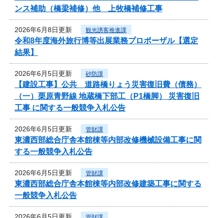
ンス補助（橋梁補修）他 上牧橋補修工事
2026年6月8日更新
観光誘客推進課
令和8年度海外旅行博等出展業務プロポーザル【選定
結果】
2026年6月5日更新
砂防課
【建設工事】公共 道路橋りょう災害復旧費（債務）
（一）栗原青野線 地蔵橋下部工（P1橋脚） 災害復旧
工事 に関する一般競争入札公告
2026年6月5日更新
管財課
東濃西部総合庁舎本館棟等内部改修機械設備工事に関
する一般競争入札公告
2026年6月5日更新
管財課
東濃西部総合庁舎本館棟等内部改修建築工事に関する
一般競争入札公告
2026年6月5日更新
管財課