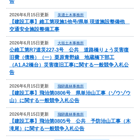
告
2026年6月15日更新
美濃土木事務所
【建設工事】維工第現施1他号/県単 現道施設整備他
交通安全施設整備工事
2026年6月15日更新
大垣土木事務所
公維工第R7道災227-3号 公共 道路橋りょう災害復
旧費（債務）（一）栗原青野線 地蔵橋下部工
（A1.A2橋台）災害復旧工事に関する一般競争入札公
告
2026年6月15日更新
飛騨農林事務所
【建設工事】飛治第0806号 県単治山工事（ゾウゾウ
山）に関する一般競争入札公告
2026年6月15日更新
飛騨農林事務所
【建設工事】飛治第0805号 公共 予防治山工事（木
滝尾）に関する一般競争入札公告