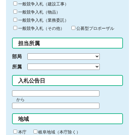
キ
一般競争入札（建設工事）
ー
一般競争入札（物品）
ワ
一般競争入札（業務委託）
ー
ド
一般競争入札（その他）
公募型プロポーザル
を
入
担当所属
力
部局
所属
入札公告日
期
から
間
期
の
間
始
地域
の
ま
終
り
わ
本庁
岐阜地域（本庁除く）