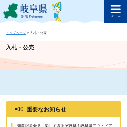
ペ
メ
このページの本文へ
ー
ニ
メ
ジ
ュ
ニ
の
ー
ュ
先
を
ー
頭
飛
トップページ
>
入札・公売
で
ば
す
し
入札・公売
。
て
本
文
へ
重要なお知らせ
知事記者会見「楽しすぎるぞ岐阜！岐阜県アウトドア