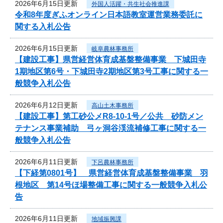
2026年6月15日更新
外国人活躍・共生社会推進課
令和8年度ぎふオンライン日本語教室運営業務委託に
関する入札公告
2026年6月15日更新
岐阜農林事務所
【建設工事】県営経営体育成基盤整備事業 下城田寺
1期地区第6号・下城田寺2期地区第3号工事に関する一
般競争入札公告
2026年6月12日更新
高山土木事務所
【建設工事】第工砂公メR8-10-1号／公共 砂防メン
テナンス事業補助 弓ヶ洞谷渓流補修工事に関する一
般競争入札公告
2026年6月11日更新
下呂農林事務所
【下経第0801号】 県営経営体育成基盤整備事業 羽
根地区 第14号ほ場整備工事に関する一般競争入札公
告
2026年6月11日更新
地域振興課