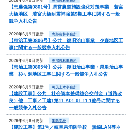
2026年6月9日更新
恵那農林事務所
【恵農強第0801号】県営農道施設強化対策事業 若宮
大橋地区 若宮大橋耐震補強第9期工事に関する一般
競争入札公告
2026年6月9日更新
恵那農林事務所
【恵治工第0806号】公共 復旧治山事業 夕森地区工
事に関する一般競争入札公告
2026年6月9日更新
恵那農林事務所
【恵治工第0805号】公共 復旧治山事業・県単治山事
業 杉ヶ洞地区工事に関する一般競争入札公告
2026年6月9日更新
可茂土木事務所
【建設工事】公共 社会資本整備総合交付金（道路改
良）他 工事／工建1第11-A01-01-11-1他号に関する
一般競争入札公告
2026年6月8日更新
消防学校
【建設工事】第1号／岐阜県消防学校 無線LAN等ネ