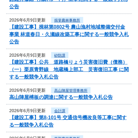
公告
2026年6月9日更新
揖斐農林事務所
【建設工事】揖林第0802号 農山漁村地域整備交付金
事業 林道春日・久瀬線改築工事に関する一般競争入札
公告
2026年6月9日更新
砂防課
【建設工事】公共 道路橋りょう災害復旧費（債務）
（一）栗原青野線 地蔵橋上部工 災害復旧工事 に関
する一般競争入札公告
2026年6月9日更新
高山陣屋管理事務所
高山陣屋榑板の調達に関する一般競争入札公告
2026年6月9日更新
会計課
【建設工事】第8-101号 交通信号機改良等工事に関す
る一般競争入札公告