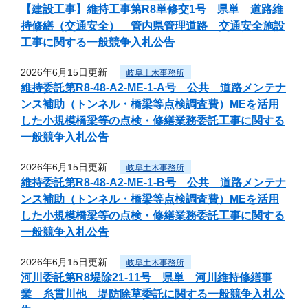
【建設工事】維持工事第R8単修交1号 県単 道路維
持修繕（交通安全） 管内県管理道路 交通安全施設
工事に関する一般競争入札公告
2026年6月15日更新
岐阜土木事務所
維持委託第R8-48-A2-ME-1-A号 公共 道路メンテナ
ンス補助（トンネル・橋梁等点検調査費）MEを活用
した小規模橋梁等の点検・修繕業務委託工事に関する
一般競争入札公告
2026年6月15日更新
岐阜土木事務所
維持委託第R8-48-A2-ME-1-B号 公共 道路メンテナ
ンス補助（トンネル・橋梁等点検調査費）MEを活用
した小規模橋梁等の点検・修繕業務委託工事に関する
一般競争入札公告
2026年6月15日更新
岐阜土木事務所
河川委託第R8堤除21-11号 県単 河川維持修繕事
業 糸貫川他 堤防除草委託に関する一般競争入札公