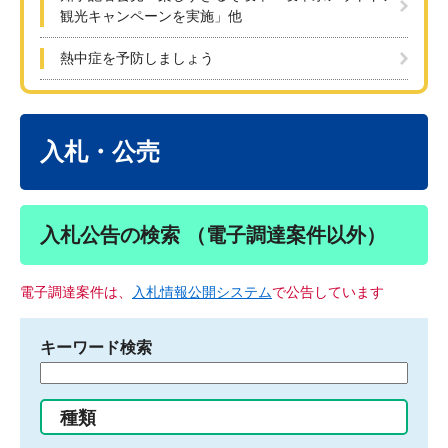
観光キャンペーンを実施」他
熱中症を予防しましょう
本
文
入札・公売
入札公告の検索 （電子調達案件以外）
電子調達案件は、
入札情報公開システム
で公告しています
キーワード検索
検
索
す
種類
る