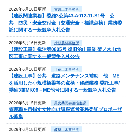
2026年6月16日更新
古川土木事務所
【建設関連業務】委維3公第43-A012-11-S1号 公
共 防災・安全交付金（交通安全・標識点検）業務委
託に関する一般競争入札公告
2026年6月16日更新
揖斐農林事務所
【建設工事】揖治第0805号 復旧治山事業 梨ノ木山地
区工事に関する一般競争入札公告
2026年6月16日更新
可茂土木事務所
【建設工事】公共 道路メンテナンス補助 他 ME
を活用した小規模橋梁等の点検・修繕業務 委託工事/
委維3第MK08－ME他号に関する一般競争入札公告
2026年6月15日更新
男女共同参画推進課
管理職を目指す女性向け講座運営業務委託プロポーザ
ル募集
2026年6月15日更新
岐阜土木事務所