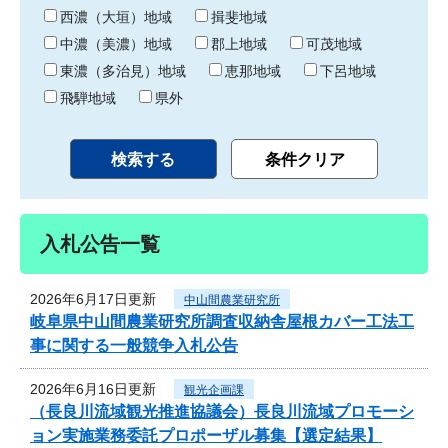
り
西濃（大垣）地域
揖斐地域
中濃（美濃）地域
郡上地域
可茂地域
東濃（多治見）地域
恵那地域
下呂地域
飛騨地域
県外
入札公告一覧
2026年6月17日更新
中山間農業研究所
岐阜県中山間農業研究所調査収納舎屋根カバー工法工
事に関する一般競争入札公告
2026年6月16日更新
観光企画課
（長良川流域観光推進協議会）長良川流域プロモーシ
ョン実施業務委託プロポーザル募集【選定結果】