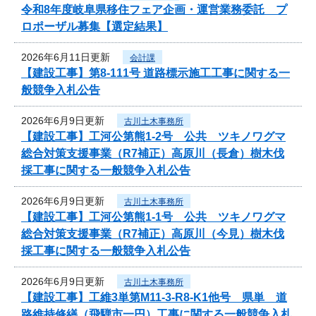
令和8年度岐阜県移住フェア企画・運営業務委託 プ
ロポーザル募集【選定結果】
2026年6月11日更新
会計課
【建設工事】第8-111号 道路標示施工工事に関する一
般競争入札公告
2026年6月9日更新
古川土木事務所
【建設工事】工河公第熊1-2号 公共 ツキノワグマ
総合対策支援事業（R7補正）高原川（長倉）樹木伐
採工事に関する一般競争入札公告
2026年6月9日更新
古川土木事務所
【建設工事】工河公第熊1-1号 公共 ツキノワグマ
総合対策支援事業（R7補正）高原川（今見）樹木伐
採工事に関する一般競争入札公告
2026年6月9日更新
古川土木事務所
【建設工事】工維3単第M11-3-R8-K1他号 県単 道
路維持修繕（飛騨市一円）工事に関する一般競争入札