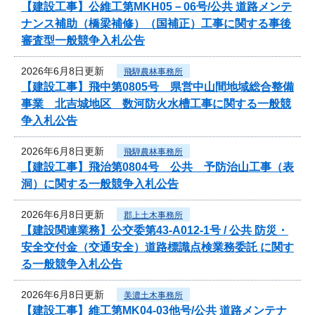
【建設工事】公維工第MKH05－06号/公共 道路メンテ
ナンス補助（橋梁補修）（国補正）工事に関する事後
審査型一般競争入札公告
2026年6月8日更新
飛騨農林事務所
【建設工事】飛中第0805号 県営中山間地域総合整備
事業 北吉城地区 数河防火水槽工事に関する一般競
争入札公告
2026年6月8日更新
飛騨農林事務所
【建設工事】飛治第0804号 公共 予防治山工事（表
洞）に関する一般競争入札公告
2026年6月8日更新
郡上土木事務所
【建設関連業務】公交委第43-A012-1号 / 公共 防災・
安全交付金（交通安全）道路標識点検業務委託 に関す
る一般競争入札公告
2026年6月8日更新
美濃土木事務所
【建設工事】維工第MK04-03他号/公共 道路メンテナ