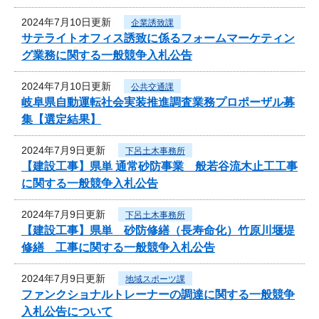
2024年7月10日更新
企業誘致課
サテライトオフィス誘致に係るフォームマーケティン
グ業務に関する一般競争入札公告
2024年7月10日更新
公共交通課
岐阜県自動運転社会実装推進調査業務プロポーザル募
集【選定結果】
2024年7月9日更新
下呂土木事務所
【建設工事】県単 通常砂防事業 般若谷流木止工工事
に関する一般競争入札公告
2024年7月9日更新
下呂土木事務所
【建設工事】県単 砂防修繕（長寿命化）竹原川堰堤
修繕 工事に関する一般競争入札公告
2024年7月9日更新
地域スポーツ課
ファンクショナルトレーナーの調達に関する一般競争
入札公告について