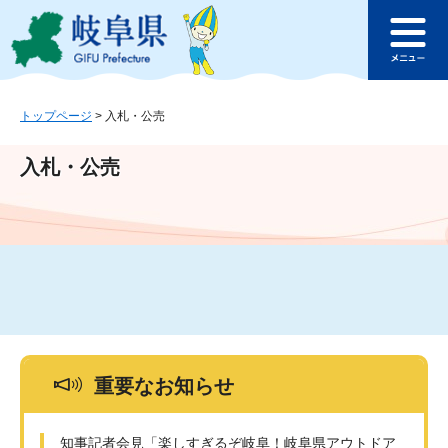
ペ
メ
このページの本文へ
ー
ニ
メ
ジ
ュ
ニ
の
ー
ュ
先
を
ー
頭
飛
トップページ
>
入札・公売
で
ば
す
し
入札・公売
。
て
本
文
へ
重要なお知らせ
知事記者会見「楽しすぎるぞ岐阜！岐阜県アウトドア