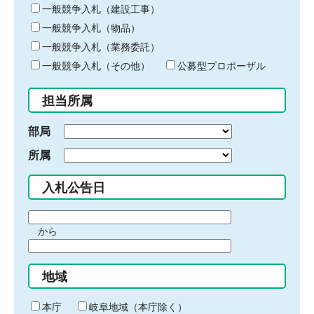
キ
一般競争入札（建設工事）
ー
一般競争入札（物品）
ワ
一般競争入札（業務委託）
ー
ド
一般競争入札（その他）
公募型プロポーザル
を
入
担当所属
力
部局
所属
入札公告日
期
から
間
期
の
間
始
地域
の
ま
終
り
わ
本庁
岐阜地域（本庁除く）