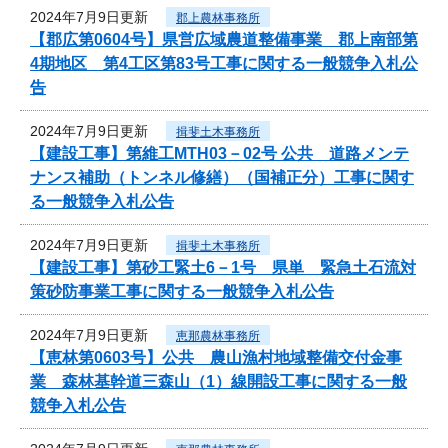
2024年7月9日更新
郡上農林事務所
【郡広第0604号】県営広域農道整備事業 郡上南部第
4期地区 第4工区第83号工事に関する一般競争入札公
告
2024年7月9日更新
揖斐土木事務所
【建設工事】第維工MTH03－02号 公共 道路メンテ
ナンス補助（トンネル修繕）（国補正分）工事に関す
る一般競争入札公告
2024年7月9日更新
揖斐土木事務所
【建設工事】第砂工緊土6－1号 県単 緊急土石流対
策砂防事業工事に関する一般競争入札公告
2024年7月9日更新
恵那農林事務所
【恵林第0603号】公共 農山漁村地域整備交付金事
業 森林基幹道三森山（1）線開設工事に関する一般
競争入札公告