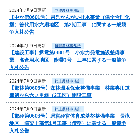
2024年7月9日更新
中濃農林事務所
【中か第0601号】県営かんがい排水事業（保全合理化
型）曽代用水六期地区 第2期工事 に関する一般競
争入札公告
2024年7月9日更新
揖斐農林事務所
【建設工事】揖電第0601号 小水力発電施設整備事
業 名倉用水地区 附帯3号 工事に関する一般競争
入札公告
2024年7月9日更新
郡上農林事務所
【郡林第0603号】森林環境保全整備事業 林業専用道
那留から六ノ里線（2工区）開設工事
2024年7月9日更新
郡上農林事務所
【郡経第0603号】県営経営体育成基盤整備事業 長滝
地区 橋梁上部第1号工事（債務）に関する一般競争
入札公告