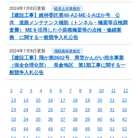
2024年7月8日更新
岐阜土木事務所
【建設工事】維持委託第48-A2-ME-1-Aほか号 公
共 道路メンテナンス補助（トンネル・橋梁等点検調
査費） MEを活用した小規模橋梁等の点検・修繕業
務 に関する一般競争入札公告
2024年7月8日更新
飛騨農林事務所
【建設工事】飛か第0602号 県営かんがい排水事業
（保全合理化型） 長倉地区 第1期工事に関する一
般競争入札公告
1
2
3
4
5
6
7
8
9
10
11
12
13
14
15
16
17
18
19
20
21
22
23
24
25
26
27
28
29
30
31
32
33
34
35
36
37
38
39
40
41
42
43
44
45
46
47
48
49
50
51
52