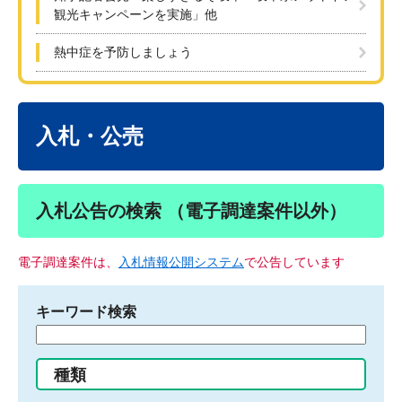
観光キャンペーンを実施」他
熱中症を予防しましょう
本
文
入札・公売
入札公告の検索 （電子調達案件以外）
電子調達案件は、
入札情報公開システム
で公告しています
キーワード検索
検
索
す
種類
る