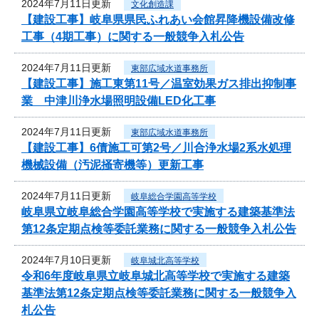
2024年7月11日更新
文化創造課
【建設工事】岐阜県県民ふれあい会館昇降機設備改修
工事（4期工事）に関する一般競争入札公告
2024年7月11日更新
東部広域水道事務所
【建設工事】施工東第11号／温室効果ガス排出抑制事
業 中津川浄水場照明設備LED化工事
2024年7月11日更新
東部広域水道事務所
【建設工事】6債施工可第2号／川合浄水場2系水処理
機械設備（汚泥掻寄機等）更新工事
2024年7月11日更新
岐阜総合学園高等学校
岐阜県立岐阜総合学園高等学校で実施する建築基準法
第12条定期点検等委託業務に関する一般競争入札公告
2024年7月10日更新
岐阜城北高等学校
令和6年度岐阜県立岐阜城北高等学校で実施する建築
基準法第12条定期点検等委託業務に関する一般競争入
札公告