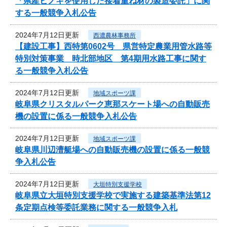
「県産ヒノキを使用した接着重ね材の製造委託」に関
する一般競争入札公告
2024年7月12日更新
西濃農林事務所
【建設工事】西特第0602号 県営特定農業用管水路等
特別対策事業 時北部地区 第4期用水路工事に関す
る一般競争入札公告
2024年7月12日更新
地域スポーツ課
岐阜県クリスタルパーク恵那スケート場への自動販売
機の設置に係る一般競争入札公告
2024年7月12日更新
地域スポーツ課
岐阜県川辺漕艇場への自動販売機の設置に係る一般競
争入札公告
2024年7月12日更新
大垣特別支援学校
岐阜県立大垣特別支援学校で実施する建築基準法第12
条定期点検等委託業務に関する一般競争入札