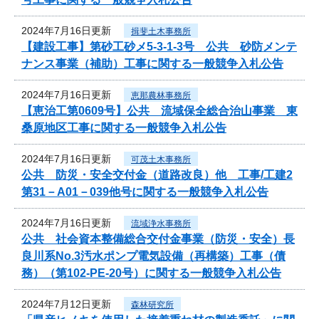
2024年7月16日更新
揖斐土木事務所
【建設工事】第砂工砂メ5-3-1-3号 公共 砂防メンテ
ナンス事業（補助）工事に関する一般競争入札公告
2024年7月16日更新
恵那農林事務所
【恵治工第0609号】公共 流域保全総合治山事業 東
桑原地区工事に関する一般競争入札公告
2024年7月16日更新
可茂土木事務所
公共 防災・安全交付金（道路改良）他 工事/工建2
第31－A01－039他号に関する一般競争入札公告
2024年7月16日更新
流域浄水事務所
公共 社会資本整備総合交付金事業（防災・安全）長
良川系No.3汚水ポンプ電気設備（再構築）工事（債
務）（第102-PE-20号）に関する一般競争入札公告
2024年7月12日更新
森林研究所