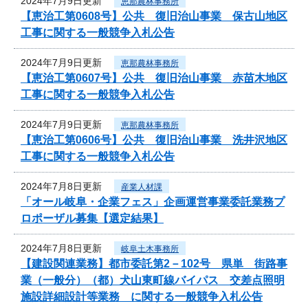
2024年7月9日更新
恵那農林事務所
【恵治工第0608号】公共 復旧治山事業 保古山地区
工事に関する一般競争入札公告
2024年7月9日更新
恵那農林事務所
【恵治工第0607号】公共 復旧治山事業 赤苗木地区
工事に関する一般競争入札公告
2024年7月9日更新
恵那農林事務所
【恵治工第0606号】公共 復旧治山事業 洗井沢地区
工事に関する一般競争入札公告
2024年7月8日更新
産業人材課
「オール岐阜・企業フェス」企画運営事業委託業務プ
ロポーザル募集【選定結果】
2024年7月8日更新
岐阜土木事務所
【建設関連業務】都市委託第2－102号 県単 街路事
業（一般分）（都）犬山東町線バイパス 交差点照明
施設詳細設計等業務 に関する一般競争入札公告