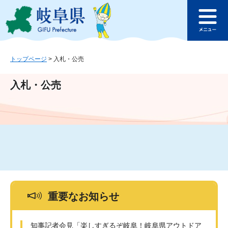
ペ
メ
このページの本文へ
ー
ニ
メ
ジ
ュ
ニ
の
ー
ュ
先
を
ー
頭
飛
トップページ
>
入札・公売
で
ば
す
し
入札・公売
。
て
本
文
へ
重要なお知らせ
知事記者会見「楽しすぎるぞ岐阜！岐阜県アウトドア