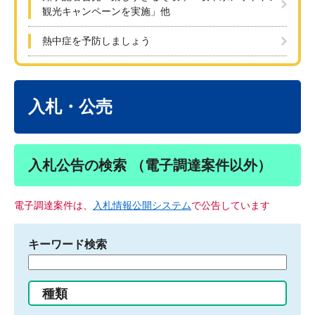
観光キャンペーンを実施」他
熱中症を予防しましょう
本
文
入札・公売
入札公告の検索 （電子調達案件以外）
電子調達案件は、
入札情報公開システム
で公告しています
キーワード検索
検
索
す
種類
る