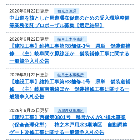
2026年6月22日更新
観光企画課
中山道を核とした周遊滞在促進のための受入環境整備
等業務委託プロポーザル募集【選定結果】
2026年6月22日更新
岐阜土木事務所
【建設工事】維持工事第R8舗修-3号 県単 舗装道補
修 （主）岐阜関ケ原線ほか 舗装補修工事に関する
一般競争入札公告
2026年6月22日更新
岐阜土木事務所
【建設工事】維持工事第R8舗修-1号 県単 舗装道補
修 （主）岐阜南濃線ほか 舗装補修工事に関する一
般競争入札公告
2026年6月22日更新
西濃農林事務所
【建設工事】西保第0801号 県営かんがい排水事業
（保全合理化型） 柿之木戸用水3期地区 自動調整
ゲート改修工事に関する一般競争入札公告