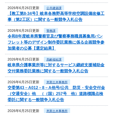
2026年6月26日更新
公共建築課
【教工第8-34号】岐阜各務野高等学校空調設備改修工
事（第2工区）に関する一般競争入札公告
2026年6月26日更新
警務課
令和8年度岐阜県警察官及び警察事務職員募集用パン
フレット等のデザイン制作委託業務に係る企画競争参
加業者の公募【選定結果】
2026年6月25日更新
高齢福祉課
岐阜県介護事業所等に対するサービス継続支援補助金
交付業務委託業務に関する一般競争入札公告
2026年6月25日更新
恵那土木事務所
交委第43－A012－8－A他号/公共 防災・安全交付金
（交通安全）他 （（国）257号 他）道路標識点検
委託に関する一般競争入札公告
2026年6月25日更新
恵那土木事務所