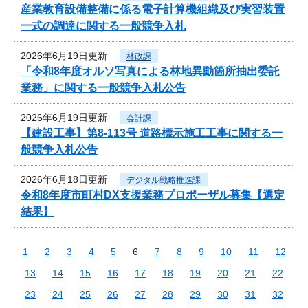
産業教育設備整備に係る電子計算機組織及び実習装置
一式の調達に関する一般競争入札
2026年6月19日更新
林政課
「令和8年度オルソ写真による林地異動箇所抽出委託
業務」に関する一般競争入札公告
2026年6月19日更新
会計課
【建設工事】第8-113号 道路標示施工工事に関する一
般競争入札公告
2026年6月18日更新
デジタル戦略推進課
令和8年度市町村DX支援業務プロポーザル募集【選定
結果】
1
2
3
4
5
6
7
8
9
10
11
12
13
14
15
16
17
18
19
20
21
22
23
24
25
26
27
28
29
30
31
32