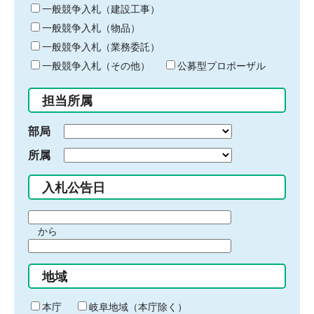
キ
一般競争入札（建設工事）
ー
一般競争入札（物品）
ワ
一般競争入札（業務委託）
ー
ド
一般競争入札（その他）
公募型プロポーザル
を
入
担当所属
力
部局
所属
入札公告日
期
から
間
期
の
間
始
地域
の
ま
終
り
わ
本庁
岐阜地域（本庁除く）