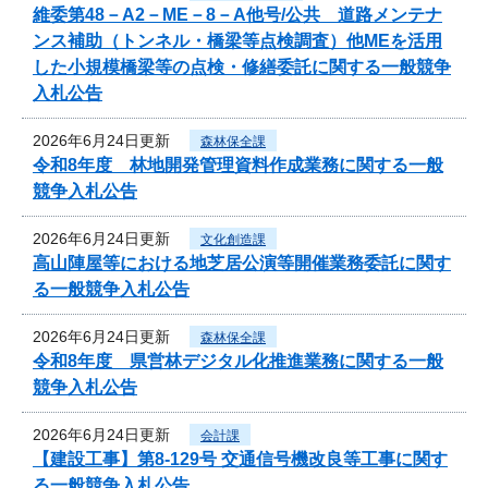
維委第48－A2－ME－8－A他号/公共 道路メンテナ
ンス補助（トンネル・橋梁等点検調査）他MEを活用
した小規模橋梁等の点検・修繕委託に関する一般競争
入札公告
2026年6月24日更新
森林保全課
令和8年度 林地開発管理資料作成業務に関する一般
競争入札公告
2026年6月24日更新
文化創造課
高山陣屋等における地芝居公演等開催業務委託に関す
る一般競争入札公告
2026年6月24日更新
森林保全課
令和8年度 県営林デジタル化推進業務に関する一般
競争入札公告
2026年6月24日更新
会計課
【建設工事】第8-129号 交通信号機改良等工事に関す
る一般競争入札公告