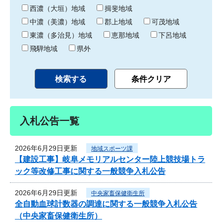
り
西濃（大垣）地域
揖斐地域
中濃（美濃）地域
郡上地域
可茂地域
東濃（多治見）地域
恵那地域
下呂地域
飛騨地域
県外
入札公告一覧
2026年6月29日更新
地域スポーツ課
【建設工事】岐阜メモリアルセンター陸上競技場トラ
ック等改修工事に関する一般競争入札公告
2026年6月29日更新
中央家畜保健衛生所
全自動血球計数器の調達に関する一般競争入札公告
（中央家畜保健衛生所）