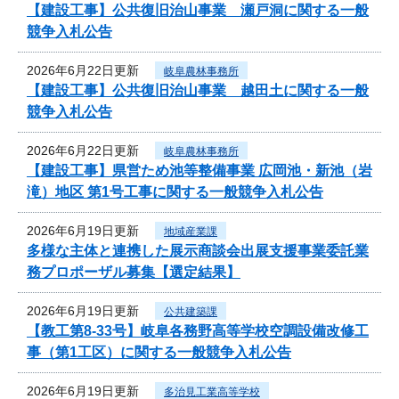
【建設工事】公共復旧治山事業 瀬戸洞に関する一般
競争入札公告
2026年6月22日更新
岐阜農林事務所
【建設工事】公共復旧治山事業 越田土に関する一般
競争入札公告
2026年6月22日更新
岐阜農林事務所
【建設工事】県営ため池等整備事業 広岡池・新池（岩
滝）地区 第1号工事に関する一般競争入札公告
2026年6月19日更新
地域産業課
多様な主体と連携した展示商談会出展支援事業委託業
務プロポーザル募集【選定結果】
2026年6月19日更新
公共建築課
【教工第8-33号】岐阜各務野高等学校空調設備改修工
事（第1工区）に関する一般競争入札公告
2026年6月19日更新
多治見工業高等学校