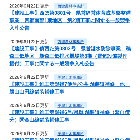
2026年6月22日更新
西濃農林事務所
【建設工事】西ほ第0801号 県営経営体育成基盤整備
事業 四郷南部1期地区 第2期工事に関する一般競争
入札公告
2026年6月22日更新
西濃農林事務所
【建設工事】債西た第0802号 県営湛水防除事業 鵜
森三郷地区 鵜森三郷排水機場第8期（電気設備製作
据付）工事に関する一般競争入札公告
2026年6月22日更新
美濃土木事務所
【建設工事】維工第舗補7他号/公共 舗装道補修 他
勝山山田線舗装補修工事
2026年6月22日更新
美濃土木事務所
【建設工事】維工第舗補6号/県単 舗装道補修（緊自債
分）関金山線舗装補修工事
2026年6月22日更新
美濃土木事務所