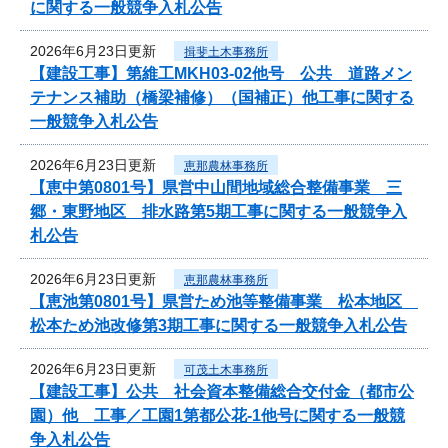
に関する一般競争入札公告
2026年6月23日更新
揖斐土木事務所
【建設工事】第維工MKH03-02他号 公共 道路メン
テナンス補助（橋梁補修）（国補正）他工事に関する
一般競争入札公告
2026年6月23日更新
恵那農林事務所
【恵中第0801号】県営中山間地域総合整備事業 三
郷・東野地区 排水路第5期工事に関する一般競争入
札公告
2026年6月23日更新
恵那農林事務所
【恵池第0801号】県営ため池等整備事業 松本地区
松本ため池改修第3期工事に関する一般競争入札公告
2026年6月23日更新
可茂土木事務所
【建設工事】公共 社会資本整備総合交付金（都市公
園）他 工事／工園1第都公花-1他号に関する一般競
争入札公告