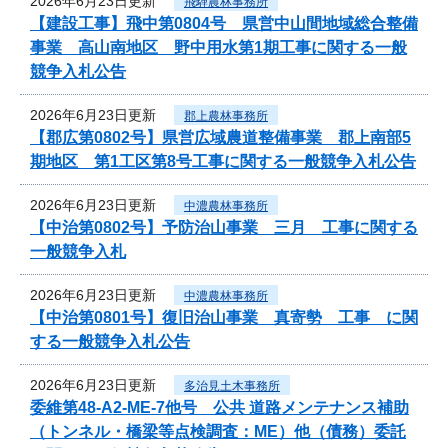
2026年6月23日更新
飛騨農林事務所
【建設工事】飛中第0804号 県営中山間地域総合整備
事業 高山南地区 野中用水第1期工事に関する一般
競争入札公告
2026年6月23日更新
郡上農林事務所
【郡広第0802号】県営広域農道整備事業 郡上南部5
期地区 第1工区第8号工事に関する一般競争入札公告
2026年6月23日更新
中濃農林事務所
【中治第0802号】予防治山事業 三月 工事に関する
一般競争入札
2026年6月23日更新
中濃農林事務所
【中治第0801号】復旧治山事業 真寄勢 工事 に関
する一般競争入札公告
2026年6月23日更新
多治見土木事務所
委維第48-A2-ME-7他号 公共 道路メンテナンス補助
（トンネル・橋梁等点検調査：ME）他（債務）委託