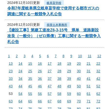
2024年12月10日更新
岐阜盲学校
令和7年度岐阜県立岐阜盲学校で使用する都市ガスの
調達に関する一般競争入札公告
2024年12月10日更新
揖斐土木事務所
【建設工事】第建工道改Z6-3-15号 県単 道路新設
改良（一般分）（ゼロ県債）工事に関する一般競争入
札公告
1
2
3
4
5
6
7
8
9
10
11
12
13
14
15
16
17
18
19
20
21
22
23
24
25
26
27
28
29
30
31
32
33
34
35
36
37
38
39
40
41
42
43
44
45
46
47
48
49
50
51
52
53
54
55
56
57
58
59
60
61
62
63
64
65
66
67
68
69
70
71
72
73
74
75
76
77
78
79
80
81
82