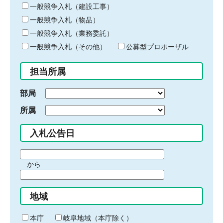
キ
一般競争入札（建設工事）
ー
一般競争入札（物品）
ワ
一般競争入札（業務委託）
ー
ド
一般競争入札（その他）
公募型プロポーザル
を
入
担当所属
力
部局
所属
入札公告日
期
から
間
期
の
間
始
地域
の
ま
終
り
わ
本庁
岐阜地域（本庁除く）