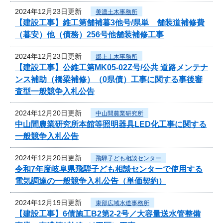
2024年12月23日更新
美濃土木事務所
【建設工事】維工第舗補暮3他号/県単 舗装道補修費
（暮安）他（債務）256号他舗装補修工事
2024年12月23日更新
郡上土木事務所
【建設工事】公維工第MK05-02Z号/公共 道路メンテナ
ンス補助（橋梁補修）（0県債）工事に関する事後審
査型一般競争入札公告
2024年12月20日更新
中山間農業研究所
中山間農業研究所本館等照明器具LED化工事に関する
一般競争入札公告
2024年12月20日更新
飛騨子ども相談センター
令和7年度岐阜県飛騨子ども相談センターで使用する
電気調達の一般競争入札公告（単価契約）
2024年12月19日更新
東部広域水道事務所
【建設工事】6債施工B2第2-2号／大容量送水管整備