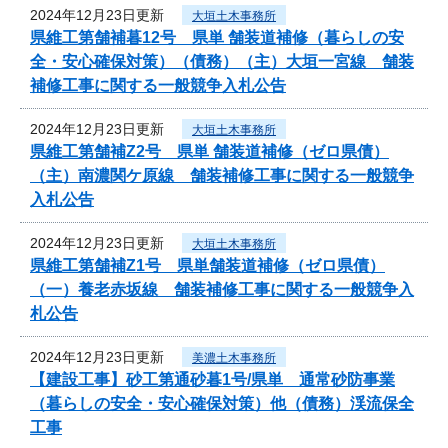
2024年12月23日更新
大垣土木事務所
県維工第舗補暮12号 県単 舗装道補修（暮らしの安
全・安心確保対策）（債務）（主）大垣一宮線 舗装
補修工事に関する一般競争入札公告
2024年12月23日更新
大垣土木事務所
県維工第舗補Z2号 県単 舗装道補修（ゼロ県債）
（主）南濃関ケ原線 舗装補修工事に関する一般競争
入札公告
2024年12月23日更新
大垣土木事務所
県維工第舗補Z1号 県単舗装道補修（ゼロ県債）
（一）養老赤坂線 舗装補修工事に関する一般競争入
札公告
2024年12月23日更新
美濃土木事務所
【建設工事】砂工第通砂暮1号/県単 通常砂防事業
（暮らしの安全・安心確保対策）他（債務）渓流保全
工事