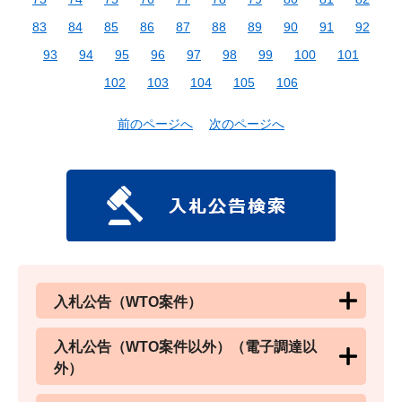
83
84
85
86
87
88
89
90
91
92
93
94
95
96
97
98
99
100
101
102
103
104
105
106
前のページへ
次のページへ
入札公告（WTO案件）
入札公告（WTO案件以外）（電子調達以
外）