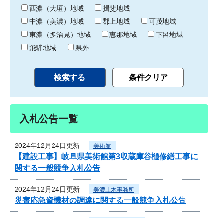
り
西濃（大垣）地域
揖斐地域
中濃（美濃）地域
郡上地域
可茂地域
東濃（多治見）地域
恵那地域
下呂地域
飛騨地域
県外
入札公告一覧
2024年12月24日更新
美術館
【建設工事】岐阜県美術館第3収蔵庫谷樋修繕工事に
関する一般競争入札公告
2024年12月24日更新
美濃土木事務所
災害応急資機材の調達に関する一般競争入札公告