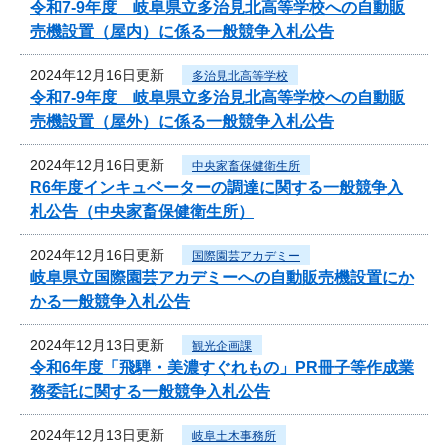
令和7‐9年度 岐阜県立多治見北高等学校への自動販
売機設置（屋内）に係る一般競争入札公告
2024年12月16日更新
多治見北高等学校
令和7‐9年度 岐阜県立多治見北高等学校への自動販
売機設置（屋外）に係る一般競争入札公告
2024年12月16日更新
中央家畜保健衛生所
R6年度インキュベーターの調達に関する一般競争入
札公告（中央家畜保健衛生所）
2024年12月16日更新
国際園芸アカデミー
岐阜県立国際園芸アカデミーへの自動販売機設置にか
かる一般競争入札公告
2024年12月13日更新
観光企画課
令和6年度「飛騨・美濃すぐれもの」PR冊子等作成業
務委託に関する一般競争入札公告
2024年12月13日更新
岐阜土木事務所