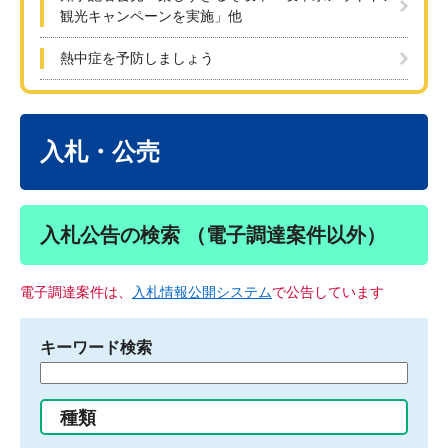
観光キャンペーンを実施」他
熱中症を予防しましょう
本
文
入札・公売
入札公告の検索 （電子調達案件以外）
電子調達案件は、
入札情報公開システム
で公告しています
キーワード検索
検
索
す
種類
る