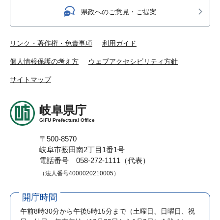
県政へのご意見・ご提案
リンク・著作権・免責事項
利用ガイド
個人情報保護の考え方
ウェブアクセシビリティ方針
サイトマップ
岐阜県庁
GIFU Prefectural Office
〒500-8570
岐阜市薮田南2丁目1番1号
電話番号 058-272-1111（代表）
（法人番号4000020210005）
開庁時間
午前8時30分から午後5時15分まで
（土曜日、日曜日、祝