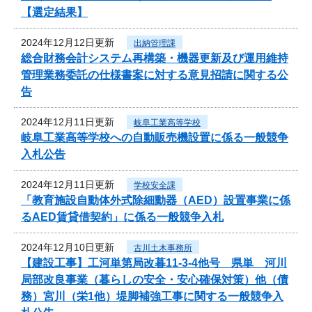
【選定結果】
2024年12月12日更新
出納管理課
総合財務会計システム再構築・機器更新及び運用維持
管理業務委託の仕様書案に対する意見招請に関する公
告
2024年12月11日更新
岐阜工業高等学校
岐阜工業高等学校への自動販売機設置に係る一般競争
入札公告
2024年12月11日更新
学校安全課
「教育施設自動体外式除細動器（AED）設置事業に係
るAED賃貸借契約」に係る一般競争入札
2024年12月10日更新
古川土木事務所
【建設工事】工河単第局改暮11-3-4他号 県単 河川
局部改良事業（暮らしの安全・安心確保対策）他（債
務）宮川（栄1他）堤脚補強工事に関する一般競争入