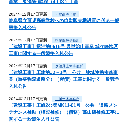
事業 東濃第6幹線（4工区）工事
2024年12月17日更新
可児高等学校
岐阜県立可児高等学校への自動販売機設置に係る一般
競争入札公告
2024年12月17日更新
揖斐農林事務所
【建設工事】揖治第0616号 県単治山事業 城ケ峰地区
工事に関する一般競争入札公告
2024年12月17日更新
多治見土木事務所
【建設工事】工建第J2－1号 公共 地域連携推進事
業（重要物流道路分）（翌債）工事に関する一般競争
入札公告
2024年12月17日更新
古川土木事務所
【建設工事】工維2公第MK11-01号 公共 道路メン
テナンス補助（橋梁補修）（債務）葛山橋補修工事に
関する一般競争入札公告