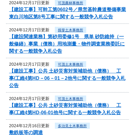
2024年12月17日更新
可茂農林事務所
【建設工事】可幹工第0602号／県営基幹農道整備事業
東白川地区第8号工事に関する一般競争入札公告
2024年12月17日更新
揖斐土木事務所
【建設関連業務】第砂用委修1号 県単 砂防維持（一
般修繕）事業（債務）用地測量・物件調査業務委託に
関する一般競争入札公告
2024年12月17日更新
可茂土木事務所
【建設工事】公共 土砂災害対策補助他（債務） 工
事/工維4第HD－06－01－2他号に関する一般競争入札
公告
2024年12月17日更新
可茂土木事務所
【建設工事】公共 土砂災害対策補助他（債務） 工
事/工維4第HD-06-01他号に関する一般競争入札公告
2024年12月16日更新
多治見土木事務所
敷鉄板等の調達