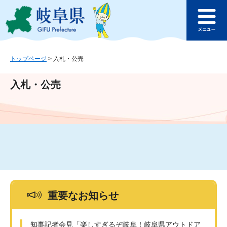
ペ
メ
このページの本文へ
ー
ニ
メ
ジ
ュ
ニ
の
ー
ュ
先
を
ー
頭
飛
トップページ
>
入札・公売
で
ば
す
し
入札・公売
。
て
本
文
へ
重要なお知らせ
知事記者会見「楽しすぎるぞ岐阜！岐阜県アウトドア