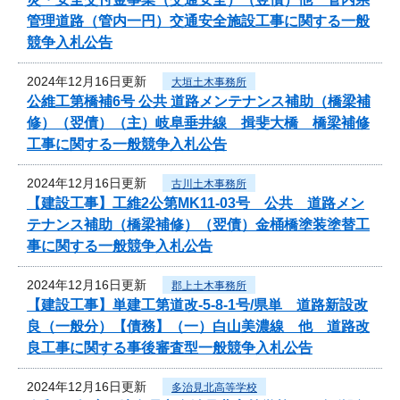
管理道路（管内一円）交通安全施設工事に関する一般
競争入札公告
2024年12月16日更新
大垣土木事務所
公維工第橋補6号 公共 道路メンテナンス補助（橋梁補
修）（翌債）（主）岐阜垂井線 揖斐大橋 橋梁補修
工事に関する一般競争入札公告
2024年12月16日更新
古川土木事務所
【建設工事】工維2公第MK11-03号 公共 道路メン
テナンス補助（橋梁補修）（翌債）金桶橋塗装塗替工
事に関する一般競争入札公告
2024年12月16日更新
郡上土木事務所
【建設工事】単建工第道改-5-8-1号/県単 道路新設改
良（一般分）【債務】（一）白山美濃線 他 道路改
良工事に関する事後審査型一般競争入札公告
2024年12月16日更新
多治見北高等学校