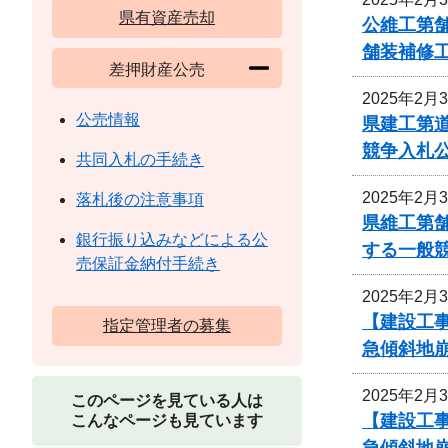
県有資産売却
公維工第舗
舗装補修
差押財産公売
2025年2月
公売情報
県建工第道
競争入札
共同入札の手続き
2025年2月
落札後の注意事項
県維工第舗
銀行振り込みなどによる公
する一般
売保証金納付手続き
2025年2月
【建設工
指定管理者の募集
急傾斜地
2025年2月
このページを見ている人は
【建設工
こんなページも見ています
急傾斜地