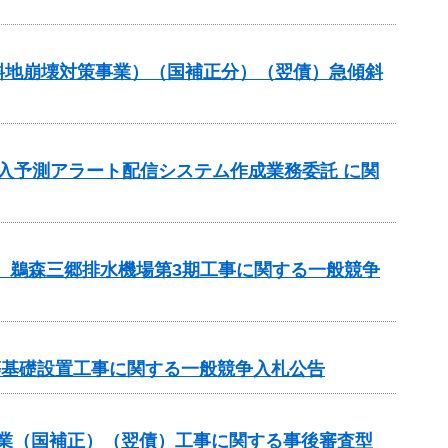
傾斜地崩壊対策事業）（国補正分）（翌債）急傾斜
流入予測アラート配信システム作成業務委託 に関
区 鵜森三郷排水機場第3期工事に関する一般競争
等基礎設置工事に関する一般競争入札公告
補助事業（国補正）（翌債）工事に関する事後審査型