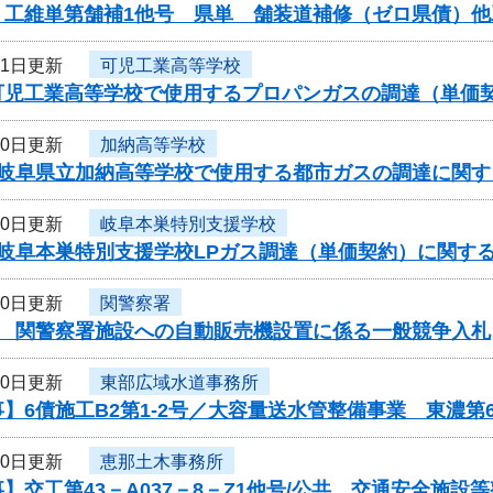
】工維単第舗補1他号 県単 舗装道補修（ゼロ県債）
31日更新
可児工業高等学校
可児工業高等学校で使用するプロパンガスの調達（単価
30日更新
加納高等学校
度岐阜県立加納高等学校で使用する都市ガスの調達に関す
30日更新
岐阜本巣特別支援学校
度岐阜本巣特別支援学校LPガス調達（単価契約）に関す
30日更新
関警察署
度 関警察署施設への自動販売機設置に係る一般競争入札
30日更新
東部広域水道事務所
】6債施工B2第1-2号／大容量送水管整備事業 東濃第
30日更新
恵那土木事務所
】交工第43－A037－8－Z1他号/公共 交通安全施設