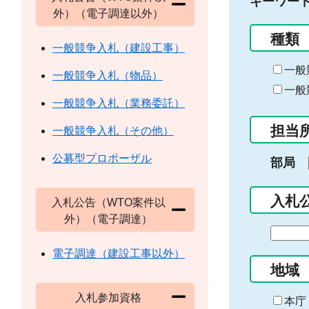
キーワー
外）（電子調達以外）
種類
一般競争入札（建設工事）
一般
一般競争入札（物品）
一般
一般競争入札（業務委託）
担当
一般競争入札（その他）
公募型プロポーザル
部局
入札
入札公告（WTO案件以
外）（電子調達）
期
間
電子調達（建設工事以外）
の
地域
始
入札参加資格
ま
本庁