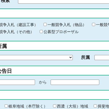
ド検索
検
索
す
る
キ
競争入札（建設工事）
一般競争入札（物品）
一般競
ー
競争入札（その他）
公募型プロポーザル
ワ
ー
所属
ド
を
所属
入
力
公告日
から
期
間
の
終
わ
岐阜地域（本庁除く）
西濃（大垣）地域
揖斐