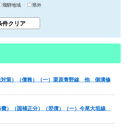
飛騨地域
県外
保対策）（債務）（一）栗原青野線 他 側溝修
装道補修費）（国補正分）（翌債）（一）今尾大垣線