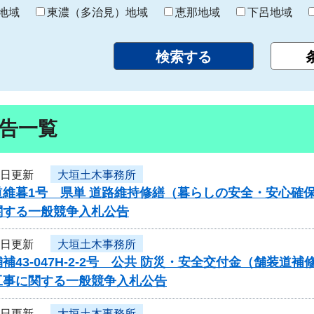
り
地域
東濃（多治見）地域
恵那地域
下呂地域
告一覧
3日更新
大垣土木事務所
道維暮1号 県単 道路維持修繕（暮らしの安全・安心確
関する一般競争入札公告
3日更新
大垣土木事務所
補43-047H-2-2号 公共 防災・安全交付金（舗
工事に関する一般競争入札公告
3日更新
大垣土木事務所