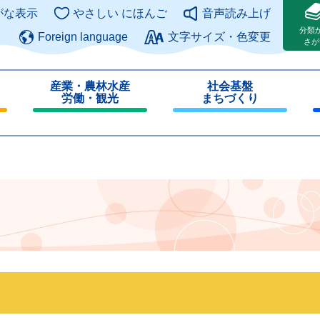
このページの本文へ
がな表示
やさしい にほんご
音声読み上げ
分類
Foreign language
文字サイズ・色変更
さが
産業・農林水産
社会基盤
労働・観光
まちづくり
閉
閉
じ
じ
る
る