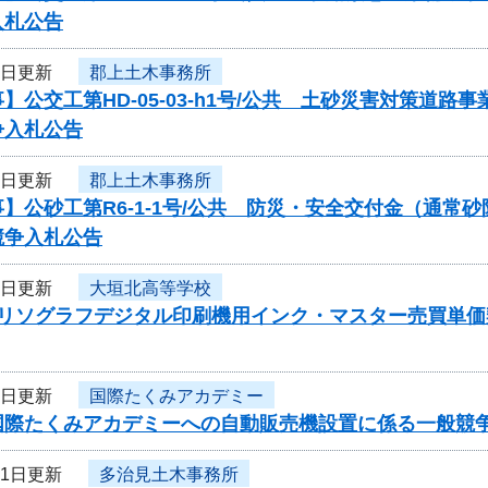
入札公告
3日更新
郡上土木事務所
】公交工第HD-05-03-h1号/公共 土砂災害対策道
争入札公告
3日更新
郡上土木事務所
】公砂工第R6-1-1号/公共 防災・安全交付金（通
競争入札公告
3日更新
大垣北高等学校
度リソグラフデジタル印刷機用インク・マスター売買単
3日更新
国際たくみアカデミー
国際たくみアカデミーへの自動販売機設置に係る一般競
31日更新
多治見土木事務所