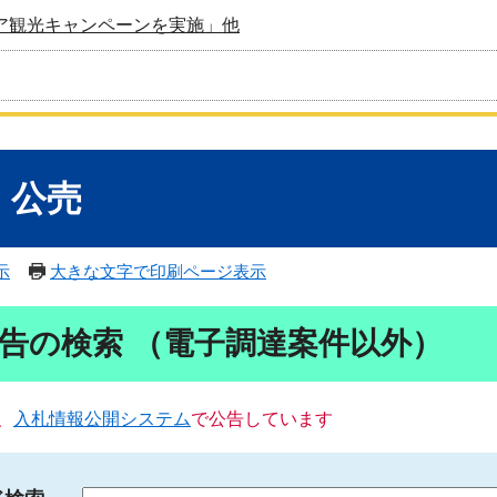
ア観光キャンペーンを実施」他
・公売
示
大きな文字で印刷ページ表示
告の検索 （電子調達案件以外）
、
入札情報公開システム
で公告しています