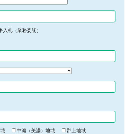
争入札（業務委託）
地域
中濃（美濃）地域
郡上地域