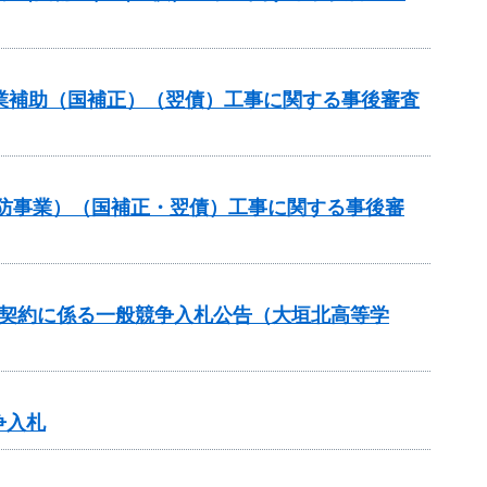
路事業補助（国補正）（翌債）工事に関する事後審査
常砂防事業）（国補正・翌債）工事に関する事後審
価契約に係る一般競争入札公告（大垣北高等学
争入札