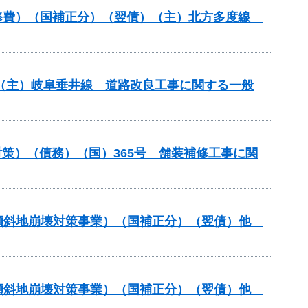
装道補修費）（国補正分）（翌債）（主）北方多度線
） （主）岐阜垂井線 道路改良工事に関する一般
策）（債務）（国）365号 舗装補修工事に関
急傾斜地崩壊対策事業）（国補正分）（翌債）他
急傾斜地崩壊対策事業）（国補正分）（翌債）他