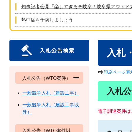
知事記者会見「楽しすぎるぞ岐阜！岐阜県アウトド
熱中症を予防しましょう
本
入札
文
印刷ページ表
入札公告（WTO案件）
入札公
一般競争入札（建設工事）
一般競争入札（建設工事以
電子調達案件は
外）
入札公告（WTO案件以