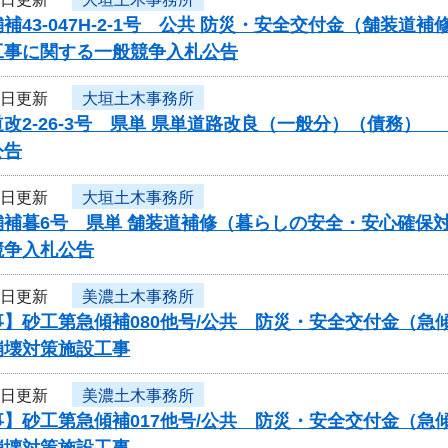
補43-047H-2-1号 公共 防災・安全交付金（舗
工事に関する一般競争入札公告
3日更新
大垣土木事務所
改2-26-3号 県単 県単道路改良（一般分）（債務
公告
3日更新
大垣土木事務所
補暮6号 県単 舗装道補修（暮らしの安全・安心確保対
競争入札公告
3日更新
美濃土木事務所
事】砂工第急傾補080他号/公共 防災・安全交付金（
崩壊対策施設工事
3日更新
美濃土木事務所
事】砂工第急傾補017他号/公共 防災・安全交付金（
崩壊対策施設工事