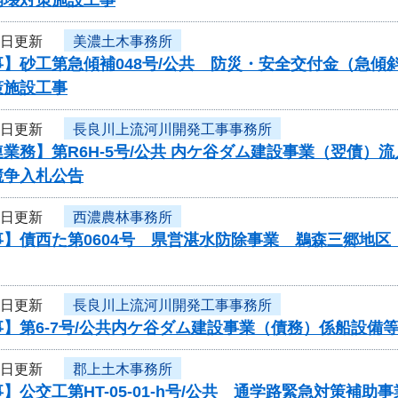
3日更新
美濃土木事務所
事】砂工第急傾補048号/公共 防災・安全交付金（急
策施設工事
3日更新
長良川上流河川開発工事事務所
業務】第R6H-5号/公共 内ケ谷ダム建設事業（翌債）
競争入札公告
3日更新
西濃農林事務所
事】債西た第0604号 県営湛水防除事業 鵜森三郷地
3日更新
長良川上流河川開発工事事務所
】第6-7号/公共内ケ谷ダム建設事業（債務）係船設備
3日更新
郡上土木事務所
】公交工第HT-05-01-h号/公共 通学路緊急対策