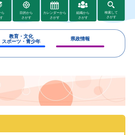
検索して
から
目的から
カレンダーから
組織から
さがす
す
さがす
さがす
さがす
教育・文化
県政情報
スポーツ・青少年
閉
閉
じ
じ
る
る