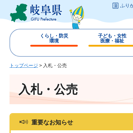
ペ
メ
ふり
ー
ニ
ジ
ュ
の
ー
先
を
くらし・防災
子ども・女性
頭
飛
環境
医療・福祉
で
ば
閉
閉
す
し
じ
じ
。
て
る
る
トップページ
>
入札・公売
本
文
へ
入札・公売
重要なお知らせ