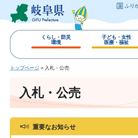
ペ
メ
ふり
ー
ニ
ジ
ュ
の
ー
先
を
くらし・防災
子ども・女性
頭
飛
環境
医療・福祉
で
ば
閉
閉
す
し
じ
じ
。
て
る
る
トップページ
>
入札・公売
本
文
へ
入札・公売
重要なお知らせ