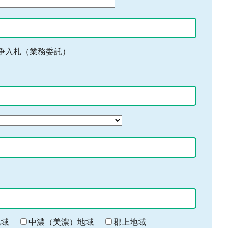
争入札（業務委託）
地域
中濃（美濃）地域
郡上地域