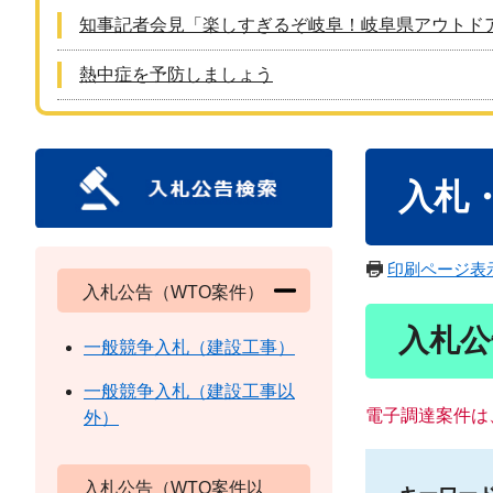
知事記者会見「楽しすぎるぞ岐阜！岐阜県アウトド
熱中症を予防しましょう
本
入札
文
印刷ページ表
入札公告（WTO案件）
入札公
一般競争入札（建設工事）
一般競争入札（建設工事以
電子調達案件は
外）
入札公告（WTO案件以