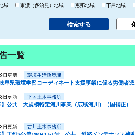
り
地域
東濃（多治見）地域
恵那地域
下呂地域
告一覧
19日更新
環境生活政策課
岐阜県環境学習コーディネート支援事業に係る労働者派遣
18日更新
下呂土木事務所
事】公共 大規模特定河川事業（広域河川）（国補正）
18日更新
古川土木事務所
】工維2公第MKH11-1号 公共 道路メンテナンス