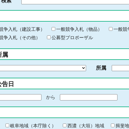
ド検索
検
索
す
る
キ
競争入札（建設工事）
一般競争入札（物品）
一般競
ー
競争入札（その他）
公募型プロポーザル
ワ
ー
所属
ド
を
所属
入
力
公告日
から
期
間
の
終
わ
岐阜地域（本庁除く）
西濃（大垣）地域
揖斐