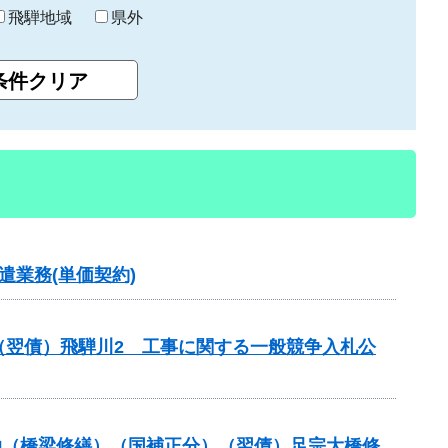
飛騨地域
県外
業務(単価契約)
（翌債）飛騨川2 工事に関する一般競争入札公
補助（橋梁修繕）（国補正分）（翌債）足宗大橋修