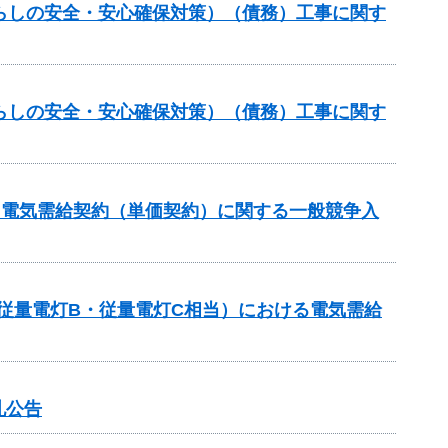
らしの安全・安心確保対策）（債務）工事に関す
らしの安全・安心確保対策）（債務）工事に関す
る電気需給契約（単価契約）に関する一般競争入
従量電灯B・従量電灯C相当）における電気需給
札公告