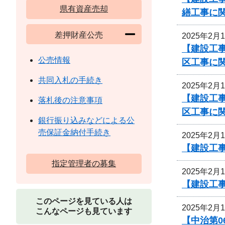
県有資産売却
繕工事に
差押財産公売
2025年2月
【建設工事
公売情報
区工事に
共同入札の手続き
2025年2月
【建設工事
落札後の注意事項
区工事に
銀行振り込みなどによる公
売保証金納付手続き
2025年2月
【建設工
指定管理者の募集
2025年2月
【建設工
このページを見ている人は
2025年2月
こんなページも見ています
【中治第0