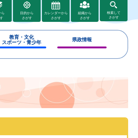
検索して
から
目的から
カレンダーから
組織から
さがす
す
さがす
さがす
さがす
教育・文化
県政情報
スポーツ・青少年
閉
閉
じ
じ
る
る