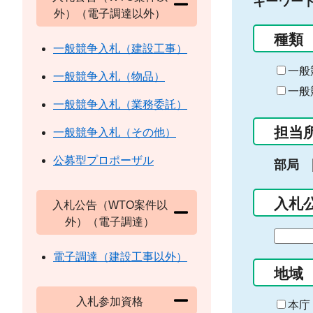
キーワー
外）（電子調達以外）
種類
一般競争入札（建設工事）
一般
一般競争入札（物品）
一般
一般競争入札（業務委託）
担当
一般競争入札（その他）
公募型プロポーザル
部局
入札
入札公告（WTO案件以
外）（電子調達）
期
間
電子調達（建設工事以外）
の
地域
始
入札参加資格
ま
本庁