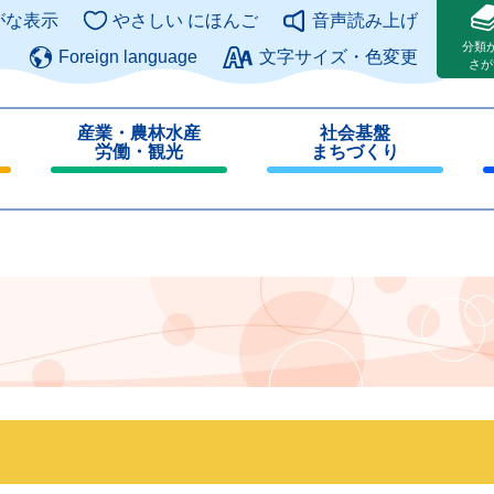
このページの本文へ
がな表示
やさしい にほんご
音声読み上げ
分類
Foreign language
文字サイズ・色変更
さが
産業・農林水産
社会基盤
労働・観光
まちづくり
閉
閉
じ
じ
る
る