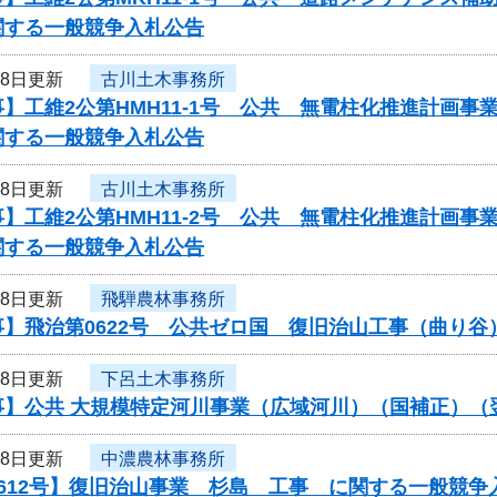
関する一般競争入札公告
18日更新
古川土木事務所
】工維2公第HMH11-1号 公共 無電柱化推進計画
関する一般競争入札公告
18日更新
古川土木事務所
】工維2公第HMH11-2号 公共 無電柱化推進計画
関する一般競争入札公告
18日更新
飛騨農林事務所
事】飛治第0622号 公共ゼロ国 復旧治山工事（曲り
18日更新
下呂土木事務所
事】公共 大規模特定河川事業（広域河川）（国補正）（
18日更新
中濃農林事務所
612号】復旧治山事業 杉島 工事 に関する一般競争