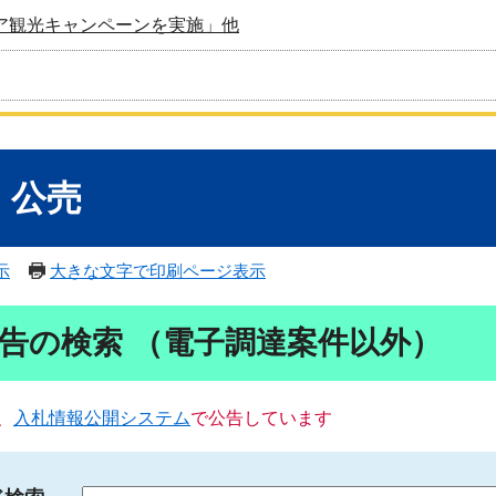
ア観光キャンペーンを実施」他
・公売
示
大きな文字で印刷ページ表示
告の検索 （電子調達案件以外）
、
入札情報公開システム
で公告しています