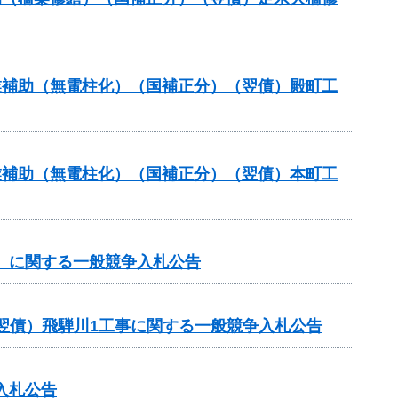
事業補助（無電柱化）（国補正分）（翌債）殿町工
事業補助（無電柱化）（国補正分）（翌債）本町工
谷）に関する一般競争入札公告
翌債）飛騨川1工事に関する一般競争入札公告
入札公告