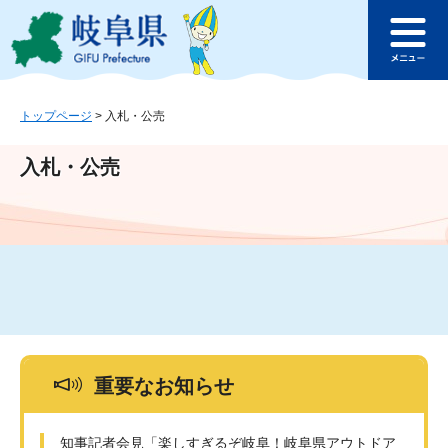
ペ
メ
このページの本文へ
ー
ニ
メ
ジ
ュ
ニ
の
ー
ュ
先
を
ー
頭
飛
トップページ
>
入札・公売
で
ば
す
し
入札・公売
。
て
本
文
へ
重要なお知らせ
知事記者会見「楽しすぎるぞ岐阜！岐阜県アウトドア