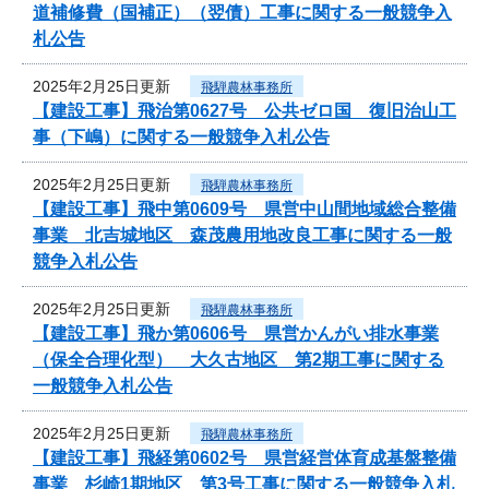
道補修費（国補正）（翌債）工事に関する一般競争入
札公告
2025年2月25日更新
飛騨農林事務所
【建設工事】飛治第0627号 公共ゼロ国 復旧治山工
事（下嶋）に関する一般競争入札公告
2025年2月25日更新
飛騨農林事務所
【建設工事】飛中第0609号 県営中山間地域総合整備
事業 北吉城地区 森茂農用地改良工事に関する一般
競争入札公告
2025年2月25日更新
飛騨農林事務所
【建設工事】飛か第0606号 県営かんがい排水事業
（保全合理化型） 大久古地区 第2期工事に関する
一般競争入札公告
2025年2月25日更新
飛騨農林事務所
【建設工事】飛経第0602号 県営経営体育成基盤整備
事業 杉崎1期地区 第3号工事に関する一般競争入札