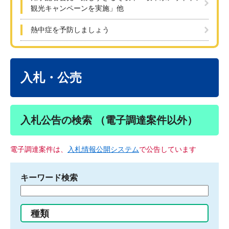
観光キャンペーンを実施」他
熱中症を予防しましょう
本
文
入札・公売
入札公告の検索 （電子調達案件以外）
電子調達案件は、
入札情報公開システム
で公告しています
キーワード検索
検
索
す
種類
る