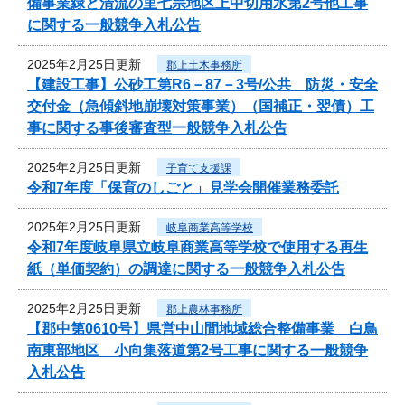
備事業緑と清流の里七宗地区上中切用水第2号他工事
に関する一般競争入札公告
2025年2月25日更新
郡上土木事務所
【建設工事】公砂工第R6－87－3号/公共 防災・安全
交付金（急傾斜地崩壊対策事業）（国補正・翌債）工
事に関する事後審査型一般競争入札公告
2025年2月25日更新
子育て支援課
令和7年度「保育のしごと」見学会開催業務委託
2025年2月25日更新
岐阜商業高等学校
令和7年度岐阜県立岐阜商業高等学校で使用する再生
紙（単価契約）の調達に関する一般競争入札公告
2025年2月25日更新
郡上農林事務所
【郡中第0610号】県営中山間地域総合整備事業 白鳥
南東部地区 小向集落道第2号工事に関する一般競争
入札公告