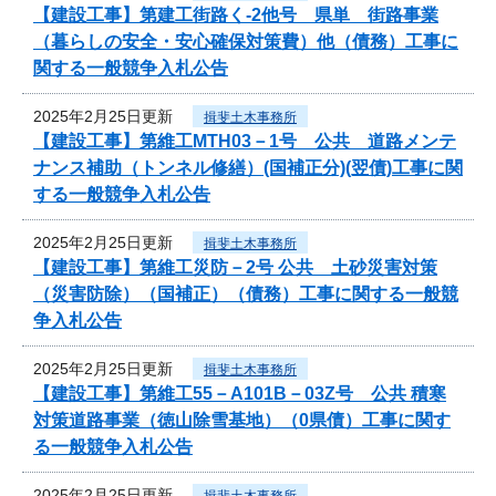
【建設工事】第建工街路く-2他号 県単 街路事業
（暮らしの安全・安心確保対策費）他（債務）工事に
関する一般競争入札公告
2025年2月25日更新
揖斐土木事務所
【建設工事】第維工MTH03－1号 公共 道路メンテ
ナンス補助（トンネル修繕）(国補正分)(翌債)工事に関
する一般競争入札公告
2025年2月25日更新
揖斐土木事務所
【建設工事】第維工災防－2号 公共 土砂災害対策
（災害防除）（国補正）（債務）工事に関する一般競
争入札公告
2025年2月25日更新
揖斐土木事務所
【建設工事】第維工55－A101B－03Z号 公共 積寒
対策道路事業（徳山除雪基地）（0県債）工事に関す
る一般競争入札公告
2025年2月25日更新
揖斐土木事務所