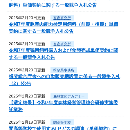
飼料）単価契約に関する一般競争入札公告
2025年2月20日更新
畜産研究所
令和7年度豚産肉能力検定用飼料（前期・後期）単価
契約に関する一般競争入札公告
2025年2月20日更新
畜産研究所
令和7年度鶏用飼料購入および食卵売却単価契約に関
する一般競争入札公告
2025年2月20日更新
揖斐県事務所
揖斐総合庁舎への自動販売機設置に係る一般競争入札
（2）(公告
2025年2月20日更新
森林文化アカデミー
【選定結果】令和7年度森林経営管理総合研修実施委
託業務
2025年2月19日更新
関高等学校
関高等学校で使用するLPガスの調達（単価契約）に