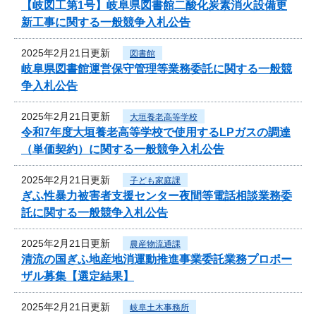
【岐図工第1号】岐阜県図書館二酸化炭素消火設備更
新工事に関する一般競争入札公告
2025年2月21日更新
図書館
岐阜県図書館運営保守管理等業務委託に関する一般競
争入札公告
2025年2月21日更新
大垣養老高等学校
令和7年度大垣養老高等学校で使用するLPガスの調達
（単価契約）に関する一般競争入札公告
2025年2月21日更新
子ども家庭課
ぎふ性暴力被害者支援センター夜間等電話相談業務委
託に関する一般競争入札公告
2025年2月21日更新
農産物流通課
清流の国ぎふ地産地消運動推進事業委託業務プロポー
ザル募集【選定結果】
2025年2月21日更新
岐阜土木事務所