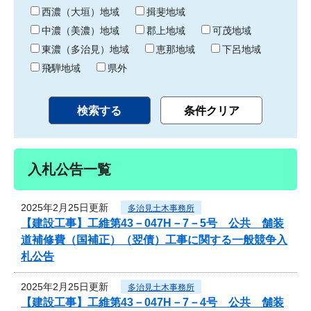
り
西濃（大垣）地域
揖斐地域
中濃（美濃）地域
郡上地域
可茂地域
東濃（多治見）地域
恵那地域
下呂地域
飛騨地域
県外
入札公告一覧
2025年2月25日更新
多治見土木事務所
【建設工事】工維第43－047H－7－5号 公共 舗装
道補修費（国補正）（翌債）工事に関する一般競争入
札公告
2025年2月25日更新
多治見土木事務所
【建設工事】工維第43－047H－7－4号 公共 舗装