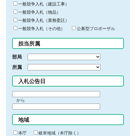
キ
一般競争入札（建設工事）
ー
一般競争入札（物品）
ワ
一般競争入札（業務委託）
ー
ド
一般競争入札（その他）
公募型プロポーザル
を
入
担当所属
力
部局
所属
入札公告日
期
から
間
期
の
間
始
地域
の
ま
終
り
わ
本庁
岐阜地域（本庁除く）