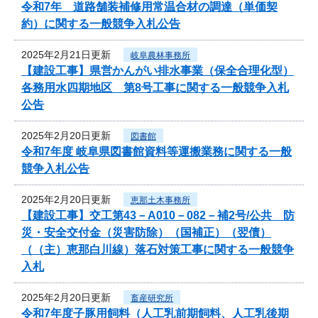
令和7年 道路舗装補修用常温合材の調達（単価契
約）に関する一般競争入札公告
2025年2月21日更新
岐阜農林事務所
【建設工事】県営かんがい排水事業（保全合理化型）
各務用水四期地区 第8号工事に関する一般競争入札
公告
2025年2月20日更新
図書館
令和7年度 岐阜県図書館資料等運搬業務に関する一般
競争入札公告
2025年2月20日更新
恵那土木事務所
【建設工事】交工第43－A010－082－補2号/公共 防
災・安全交付金（災害防除）（国補正）（翌債）
（（主）恵那白川線）落石対策工事に関する一般競争
入札
2025年2月20日更新
畜産研究所
令和7年度子豚用飼料（人工乳前期飼料、人工乳後期