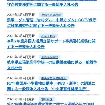
守点検業務委託に関する一般競争入札公告
2025年3月4日更新
恵那土木事務所
県単 ダム管理（岩村ダム・中野方ダム）CCTV保守
点検業務委託に関する一般競争入札公告
2025年3月4日更新
産業人材課
令和7年度外国人活用企業サポート事業委託業務に関
する一般競争入札公告
2025年3月4日更新
瑞浪高等学校
岐阜県立瑞浪高等学校への自動販売機に係る一般競争
入札公告
2025年3月4日更新
中央家畜保健衛生所
R7年度国産小型貨物自動車（4WD・新車）の調達に
関する一般競争入札公告（中央家畜保健衛生所）
2025年3月4日更新
市町村課
第27回参議院議員通常選挙に関する選挙公報の印刷