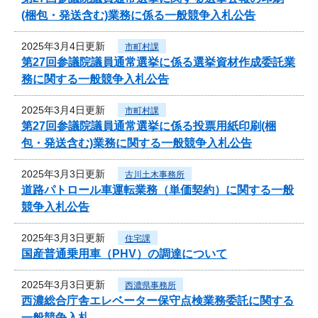
(梱包・発送含む)業務に係る一般競争入札公告
2025年3月4日更新
市町村課
第27回参議院議員通常選挙に係る選挙資材作成委託業
務に関する一般競争入札公告
2025年3月4日更新
市町村課
第27回参議院議員通常選挙に係る投票用紙印刷(梱
包・発送含む)業務に関する一般競争入札公告
2025年3月3日更新
古川土木事務所
道路パトロール車運転業務（単価契約）に関する一般
競争入札公告
2025年3月3日更新
住宅課
国産普通乗用車（PHV）の調達について
2025年3月3日更新
西濃県事務所
西濃総合庁舎エレベーター保守点検業務委託に関する
一般競争入札