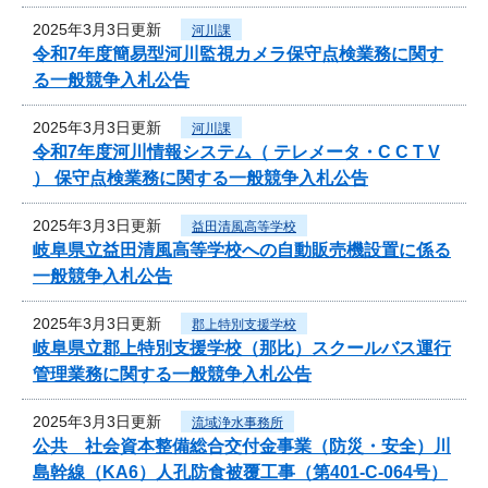
2025年3月3日更新
河川課
令和7年度簡易型河川監視カメラ保守点検業務に関す
る一般競争入札公告
2025年3月3日更新
河川課
令和7年度河川情報システム（ テレメータ・C C T V
） 保守点検業務に関する一般競争入札公告
2025年3月3日更新
益田清風高等学校
岐阜県立益田清風高等学校への自動販売機設置に係る
一般競争入札公告
2025年3月3日更新
郡上特別支援学校
岐阜県立郡上特別支援学校（那比）スクールバス運行
管理業務に関する一般競争入札公告
2025年3月3日更新
流域浄水事務所
公共 社会資本整備総合交付金事業（防災・安全）川
島幹線（KA6）人孔防食被覆工事（第401-C-064号）