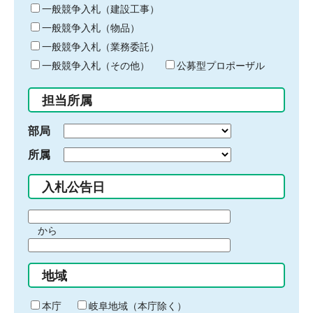
キ
一般競争入札（建設工事）
ー
一般競争入札（物品）
ワ
一般競争入札（業務委託）
ー
ド
一般競争入札（その他）
公募型プロポーザル
を
入
担当所属
力
部局
所属
入札公告日
期
から
間
期
の
間
始
地域
の
ま
終
り
わ
本庁
岐阜地域（本庁除く）