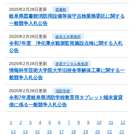
2025年2月28日更新
図書館
岐阜県図書館消防用設備等保守点検業務委託に関する
一般競争入札公告
2025年2月28日更新
岐阜土木事務所
令和7年度 浄化導水観測監視施設点検に関する入札
公告
2025年2月28日更新
産業デジタル推進課
情報科学芸術大学院大学旧校舎等解体工事に関する一
般競争入札公告
2025年2月28日更新
消防学校
令和7年度岐阜県消防学校教育用タブレット端末賃貸
借に係る一般競争入札公告
1
2
3
4
5
6
7
8
9
10
11
12
13
14
15
16
17
18
19
20
21
22