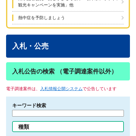
観光キャンペーンを実施」他
熱中症を予防しましょう
本
文
入札・公売
入札公告の検索 （電子調達案件以外）
電子調達案件は、
入札情報公開システム
で公告しています
キーワード検索
検
索
す
種類
る