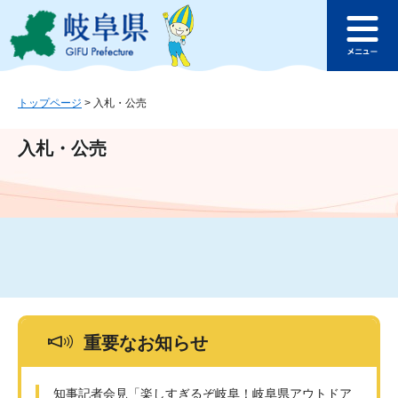
ペ
メ
このページの本文へ
ー
ニ
メ
ジ
ュ
ニ
の
ー
ュ
先
を
ー
頭
飛
トップページ
>
入札・公売
で
ば
す
し
入札・公売
。
て
本
文
へ
重要なお知らせ
知事記者会見「楽しすぎるぞ岐阜！岐阜県アウトドア