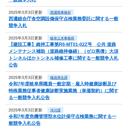
2025年3月3日更新
西濃県事務所
西濃総合庁舎空調設備保守点検業務委託に関する一般
競争入札
2025年3月3日更新
岐阜土木事務所
【建設工事】維持工事第R6-MT01-02Z号 公共 道路
メンテナンス補助（道路維持修繕）（ゼロ県債）大須
トンネルほかトンネル補修工事に関する一般競争入札
公告
2025年3月3日更新
職員厚生課
令和7年度岐阜県職員一般定期・雇入時健康診断及び
特殊業務従事者健康診断実施業務（単価契約）に関す
る一般競争入札公告
2025年3月3日更新
河川課
令和7年度危機管理型水位計保守点検業務に関する一
般競争入札公告