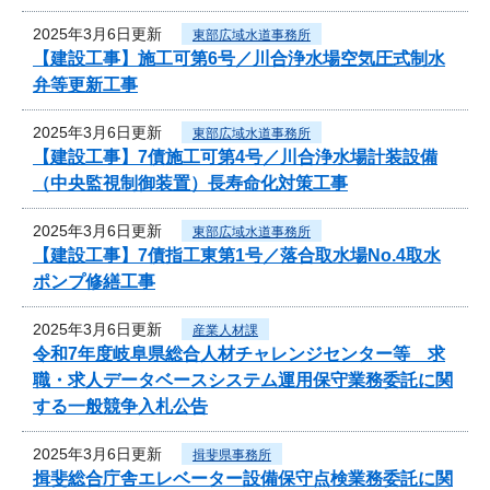
2025年3月6日更新
東部広域水道事務所
【建設工事】施工可第6号／川合浄水場空気圧式制水
弁等更新工事
2025年3月6日更新
東部広域水道事務所
【建設工事】7債施工可第4号／川合浄水場計装設備
（中央監視制御装置）長寿命化対策工事
2025年3月6日更新
東部広域水道事務所
【建設工事】7債指工東第1号／落合取水場No.4取水
ポンプ修繕工事
2025年3月6日更新
産業人材課
令和7年度岐阜県総合人材チャレンジセンター等 求
職・求人データベースシステム運用保守業務委託に関
する一般競争入札公告
2025年3月6日更新
揖斐県事務所
揖斐総合庁舎エレベーター設備保守点検業務委託に関