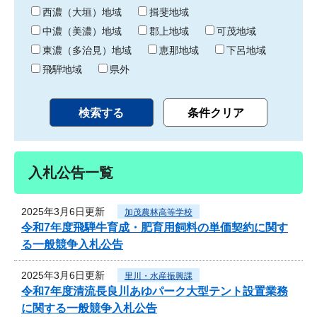
り
西濃（大垣）地域
揖斐地域
中濃（美濃）地域
郡上地域
可茂地域
東濃（多治見）地域
恵那地域
下呂地域
飛騨地域
県外
入札公告一覧
2025年3月6日更新
加茂農林高等学校
令和7年度飛騨牛育成・肥育用飼料の単価契約に関す
る一般競争入札公告
2025年3月6日更新
里川・水産振興課
令和7年度清流長良川あゆパーク大型テント設置業務
に関する一般競争入札公告