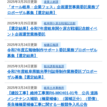
2025年3月25日更新
産業人材課
「オール岐阜・企業フェス」企画運営事業委託業務プ
ロポーザル募集【選定結果】
2025年3月25日更新
岐阜関ケ原古戦場記念館
【選定結果】令和7年度岐阜関ケ原古戦場記念館イベ
ント企画運営業務委託
2025年3月24日更新
秘書広報課
令和7年度広報物制作サポート委託業務プロポーザル
募集【選定結果】
2025年3月24日更新
観光誘客推進課
令和7年度岐阜県観光季刊誌等制作業務委託プロポー
ザル募集【選定結果】
2025年3月24日更新
岐阜土木事務所
【建設工事】維持工事第R6-MKH01-01号 公共 道路
メンテナンス補助（橋梁補修）（国補正分）（翌債）
長良橋橋梁補修工事に関する一般競争入札公告