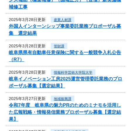
補修工事
2025年3月28日更新
産業人材課
外国人インターンシップ事業委託業務プロポーザル募
集 選定結果
2025年3月28日更新
管財課
岐阜県県有自動車任意保険に関する一般競争入札公告
（R7）
2025年3月28日更新
情報科学芸術大学院大学
岐阜イノベーション工房2025運営管理委託業務のプロ
ポーザル募集【選定結果】
2025年3月27日更新
地域振興課
令和7年度 岐阜県の魅力PRのためのミナモを活用し
た広報戦略・情報発信業務プロポーザル募集【選定結
果】