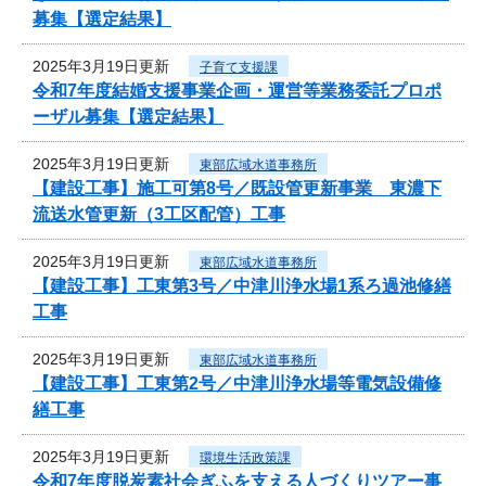
募集【選定結果】
2025年3月19日更新
子育て支援課
令和7年度結婚支援事業企画・運営等業務委託プロポ
ーザル募集【選定結果】
2025年3月19日更新
東部広域水道事務所
【建設工事】施工可第8号／既設管更新事業 東濃下
流送水管更新（3工区配管）工事
2025年3月19日更新
東部広域水道事務所
【建設工事】工東第3号／中津川浄水場1系ろ過池修繕
工事
2025年3月19日更新
東部広域水道事務所
【建設工事】工東第2号／中津川浄水場等電気設備修
繕工事
2025年3月19日更新
環境生活政策課
令和7年度脱炭素社会ぎふを支える人づくりツアー事