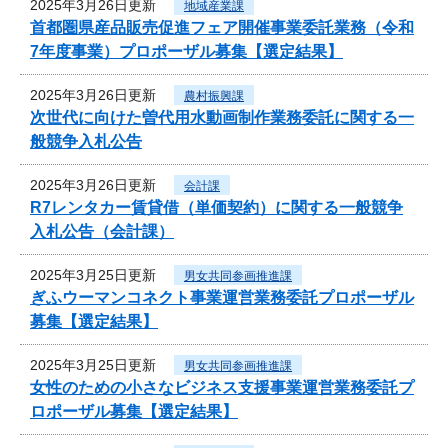
2025年3月26日更新
地域産業課
首都圏県産品販売促進フェア開催事業委託業務（令和
7年度事業）プロポーザル募集【選定結果】
2025年3月26日更新
農村振興課
次世代に向けた曽代用水動画制作業務委託に関する一
般競争入札公告
2025年3月26日更新
会計課
R7レンタカー賃貸借（単価契約）に関する一般競争
入札公告（会計課）
2025年3月25日更新
男女共同参画推進課
ぎふウーマンコネクト事業運営業務委託プロポーザル
募集【選定結果】
2025年3月25日更新
男女共同参画推進課
女性のための小さなビジネス支援事業運営業務委託プ
ロポーザル募集【選定結果】