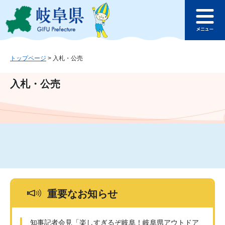
ペ
メ
このページの本文へ
ー
ニ
メ
ジ
ュ
ニ
の
ー
ュ
先
を
ー
頭
飛
トップページ
>
入札・公売
で
ば
す
し
入札・公売
。
て
本
文
へ
重要なお知らせ
知事記者会見「楽しすぎるぞ岐阜！岐阜県アウトドア