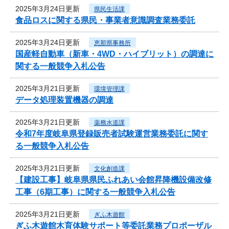
2025年3月24日更新
県民生活課
食品ロスに関する県民・事業者意識調査業務委託
2025年3月24日更新
恵那県事務所
国産軽自動車（新車・4WD・ハイブリット）の調達に
関する一般競争入札公告
2025年3月21日更新
環境管理課
データ処理装置機器の調達
2025年3月21日更新
薬務水道課
令和7年度岐阜県登録販売者試験運営業務委託に関す
る一般競争入札公告
2025年3月21日更新
文化創造課
【建設工事】岐阜県県民ふれあい会館昇降機設備改修
工事（6期工事）に関する一般競争入札公告
2025年3月21日更新
ぎふ木遊館
ぎふ木遊館木育体験サポート等委託業務プロポーザル