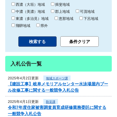
り
西濃（大垣）地域
揖斐地域
中濃（美濃）地域
郡上地域
可茂地域
東濃（多治見）地域
恵那地域
下呂地域
飛騨地域
県外
入札公告一覧
2025年4月2日更新
地域スポーツ課
【建設工事】岐阜メモリアルセンター水泳場屋内プー
ル改修工事に関する一般競争入札公告
2025年4月1日更新
防災課
令和7年度住家被害調査員育成研修業務委託に関する
一般競争入札公告