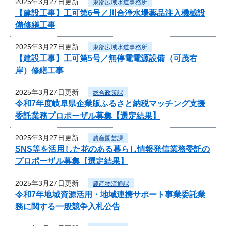
2025年3月27日更新
東部広域水道事務所
【建設工事】工可第6号／川合浄水場薬品注入機械設
備修繕工事
2025年3月27日更新
東部広域水道事務所
【建設工事】工可第5号／無停電電源設備（可茂右
岸）修繕工事
2025年3月27日更新
総合政策課
令和7年度岐阜県企業版ふるさと納税マッチング支援
委託業務プロポーザル募集【選定結果】
2025年3月27日更新
農産園芸課
SNS等を活用した花のある暮らし情報発信業務委託の
プロポーザル募集【選定結果】
2025年3月27日更新
農産物流通課
令和7年地域資源活用・地域連携サポート事業委託業
務に関する一般競争入札公告