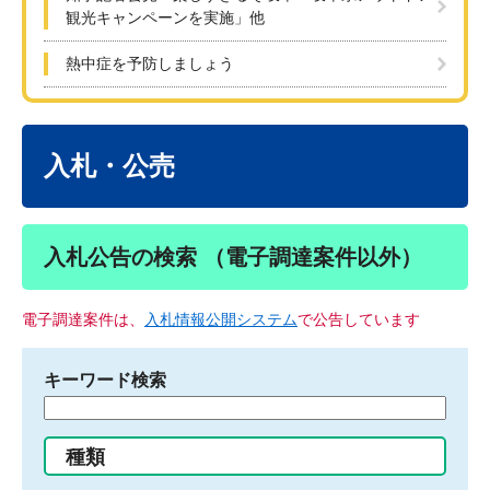
観光キャンペーンを実施」他
熱中症を予防しましょう
本
文
入札・公売
入札公告の検索 （電子調達案件以外）
電子調達案件は、
入札情報公開システム
で公告しています
キーワード検索
検
索
す
種類
る