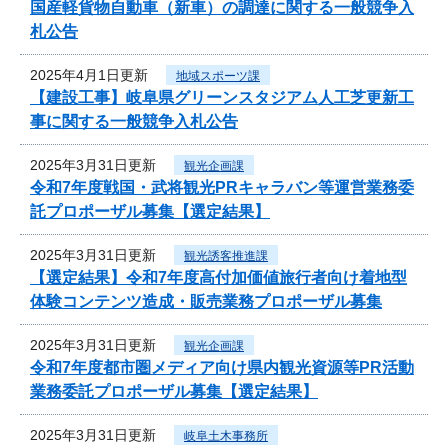
国産軽貨物自動車（新車）の調達に関する一般競争入
札公告
2025年4月1日更新
地域スポーツ課
【建設工事】岐阜県グリーンスタジアム人工芝更新工
事に関する一般競争入札公告
2025年3月31日更新
観光企画課
令和7年度戦国・武将観光PRキャラバン等運営業務委
託プロポーザル募集【選定結果】
2025年3月31日更新
観光誘客推進課
【選定結果】令和7年度高付加価値旅行者向け着地型
体験コンテンツ造成・販売業務プロポーザル募集
2025年3月31日更新
観光企画課
令和7年度都市圏メディア向け県内観光資源等PR活動
業務委託プロポーザル募集【選定結果】
2025年3月31日更新
岐阜土木事務所