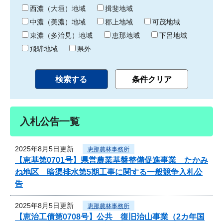
り
西濃（大垣）地域
揖斐地域
中濃（美濃）地域
郡上地域
可茂地域
東濃（多治見）地域
恵那地域
下呂地域
飛騨地域
県外
入札公告一覧
2025年8月5日更新
恵那農林事務所
【恵基第0701号】県営農業基盤整備促進事業 たかみ
ね地区 暗渠排水第5期工事に関する一般競争入札公
告
2025年8月5日更新
恵那農林事務所
【恵治工債第0708号】公共 復旧治山事業（2カ年国