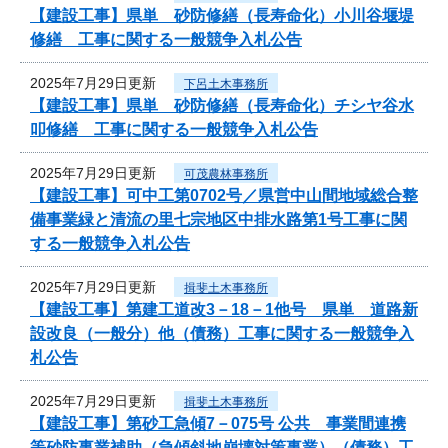
【建設工事】県単 砂防修繕（長寿命化）小川谷堰堤
修繕 工事に関する一般競争入札公告
2025年7月29日更新
下呂土木事務所
【建設工事】県単 砂防修繕（長寿命化）チシヤ谷水
叩修繕 工事に関する一般競争入札公告
2025年7月29日更新
可茂農林事務所
【建設工事】可中工第0702号／県営中山間地域総合整
備事業緑と清流の里七宗地区中排水路第1号工事に関
する一般競争入札公告
2025年7月29日更新
揖斐土木事務所
【建設工事】第建工道改3－18－1他号 県単 道路新
設改良（一般分）他（債務）工事に関する一般競争入
札公告
2025年7月29日更新
揖斐土木事務所
【建設工事】第砂工急傾7－075号 公共 事業間連携
等砂防事業補助（急傾斜地崩壊対策事業）（債務）工