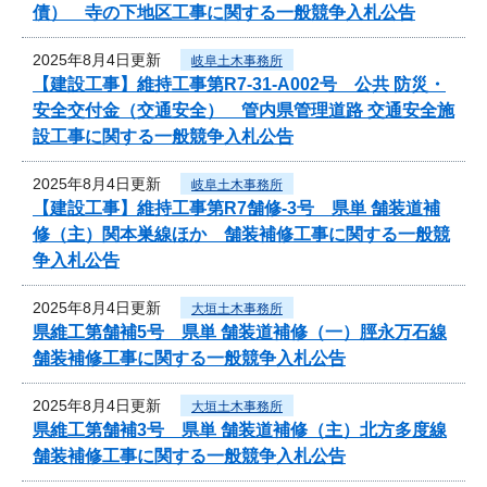
債） 寺の下地区工事に関する一般競争入札公告
2025年8月4日更新
岐阜土木事務所
【建設工事】維持工事第R7-31-A002号 公共 防災・
安全交付金（交通安全） 管内県管理道路 交通安全施
設工事に関する一般競争入札公告
2025年8月4日更新
岐阜土木事務所
【建設工事】維持工事第R7舗修-3号 県単 舗装道補
修（主）関本巣線ほか 舗装補修工事に関する一般競
争入札公告
2025年8月4日更新
大垣土木事務所
県維工第舗補5号 県単 舗装道補修（一）脛永万石線
舗装補修工事に関する一般競争入札公告
2025年8月4日更新
大垣土木事務所
県維工第舗補3号 県単 舗装道補修（主）北方多度線
舗装補修工事に関する一般競争入札公告