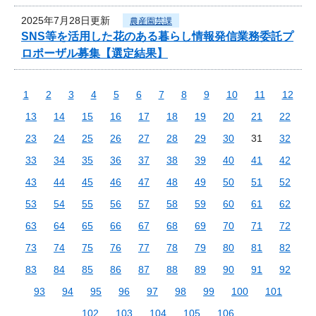
2025年7月28日更新
農産園芸課
SNS等を活用した花のある暮らし情報発信業務委託プ
ロポーザル募集【選定結果】
1
2
3
4
5
6
7
8
9
10
11
12
13
14
15
16
17
18
19
20
21
22
23
24
25
26
27
28
29
30
31
32
33
34
35
36
37
38
39
40
41
42
43
44
45
46
47
48
49
50
51
52
53
54
55
56
57
58
59
60
61
62
63
64
65
66
67
68
69
70
71
72
73
74
75
76
77
78
79
80
81
82
83
84
85
86
87
88
89
90
91
92
93
94
95
96
97
98
99
100
101
102
103
104
105
106