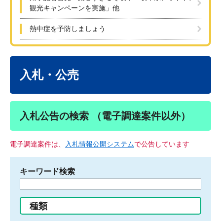
観光キャンペーンを実施」他
熱中症を予防しましょう
本
文
入札・公売
入札公告の検索 （電子調達案件以外）
電子調達案件は、
入札情報公開システム
で公告しています
キーワード検索
検
索
す
種類
る