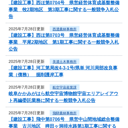
【建設工事】西ほ第0704号 県営経営体育成基盤整備
事業 牧2期地区 第3期工事に関する一般競争入札公
告
2025年7月28日更新
西濃農林事務所
【建設工事】西ほ第0703号 県営経営体育成基盤整備
事業 平尾2期地区 第1期工事に関する一般競争入札
公告
2025年7月28日更新
美濃土木事務所
【建設工事】河工第局改4-3-1号/県単 河川局部改良事
業（債務） 掘削護岸工事
2025年7月28日更新
航空宇宙産業課
岐阜かかみがはら航空宇宙博物館宇宙エリアレイアウ
ト再編委託業務に関する一般競争入札公告
2025年7月28日更新
飛騨農林事務所
【建設工事】飛中第0706号 県営中山間地域総合整備
事業 古川地区 稗田ヶ洞排水路第1期工事に関する