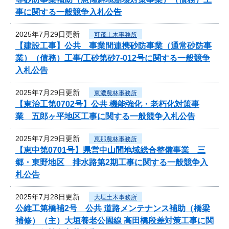
事に関する一般競争入札公告
2025年7月29日更新
可茂土木事務所
【建設工事】公共 事業間連携砂防事業（通常砂防事
業）（債務）工事/工砂第砂7-012号に関する一般競争
入札公告
2025年7月29日更新
東濃農林事務所
【東治工第0702号】公共 機能強化・老朽化対策事
業 五郎ヶ平地区工事に関する一般競争入札公告
2025年7月29日更新
恵那農林事務所
【恵中第0701号】県営中山間地域総合整備事業 三
郷・東野地区 排水路第2期工事に関する一般競争入
札公告
2025年7月28日更新
大垣土木事務所
公維工第橋補2号 公共 道路メンテナンス補助（橋梁
補修）（主）大垣養老公園線 高田橋段差対策工事に関