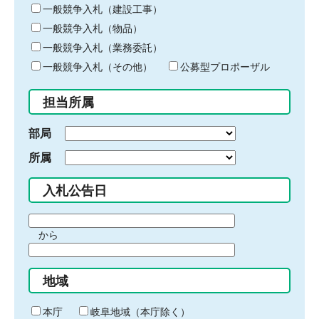
キ
一般競争入札（建設工事）
ー
一般競争入札（物品）
ワ
一般競争入札（業務委託）
ー
ド
一般競争入札（その他）
公募型プロポーザル
を
入
担当所属
力
部局
所属
入札公告日
期
から
間
期
の
間
始
地域
の
ま
終
り
わ
本庁
岐阜地域（本庁除く）