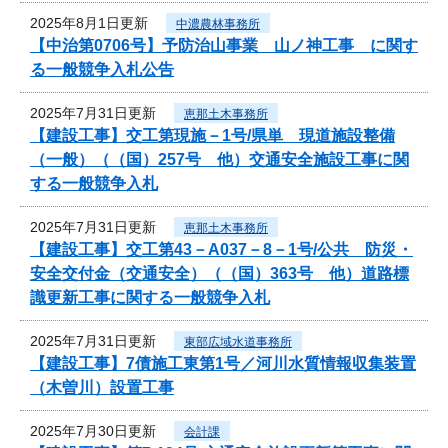
2025年8月1日更新
中濃農林事務所
【中治第0706号】予防治山事業 山ノ神工事 に関す
る一般競争入札公告
2025年7月31日更新
恵那土木事務所
【建設工事】交工第現施－1号/県単 現道施設整備
（一般）（（国）257号 他）交通安全施設工事に関
する一般競争入札
2025年7月31日更新
恵那土木事務所
【建設工事】交工第43－A037－8－1号/公共 防災・
安全交付金（交通安全）（（国）363号 他）道路標
識更新工事に関する一般競争入札
2025年7月31日更新
東部広域水道事務所
【建設工事】7債施工東第1号／河川水質情報収集装置
（木曽川）設置工事
2025年7月30日更新
会計課