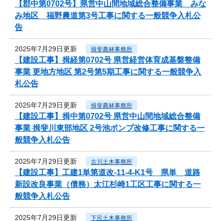
【郡中第0702号】県営中山間地域総合整備事業 みな
み地区 福野農道第3号工事に関する一般競争入札公
告
2025年7月29日更新
揖斐農林事務所
【建設工事】揖経第0702号 県営経営体育成基盤整備
事業 更地方地区 第2号第5期工事に関する一般競争入
札公告
2025年7月29日更新
揖斐農林事務所
【建設工事】揖中第0702号 県営中山間地域総合整備
事業 揖斐川東部地区 2号池ポンプ改修工事に関する一
般競争入札公告
2025年7月29日更新
古川土木事務所
【建設工事】工建1単第道改-11-4-K1号 県単 道路
新設改良事業（債務）太江杉崎1工区工事に関する一
般競争入札公告
2025年7月29日更新
下呂土木事務所