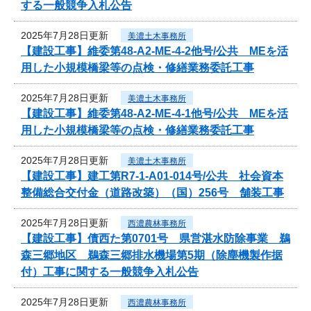
する一般競争入札公告
2025年7月28日更新
美濃土木事務所
【建設工事】維委第48-A2-ME-4-2他号/公共 MEを活
用した小規模橋梁等の点検・修繕業務委託工事
2025年7月28日更新
美濃土木事務所
【建設工事】維委第48-A2-ME-4-1他号/公共 MEを活
用した小規模橋梁等の点検・修繕業務委託工事
2025年7月28日更新
美濃土木事務所
【建設工事】建工第R7-1-A01-014号/公共 社会資本
整備総合交付金（道路改築）（国）256号 舗装工事
2025年7月28日更新
西濃農林事務所
【建設工事】債西た第0701号 県営湛水防除事業 鵜
森三郷地区 鵜森三郷排水機場第5期（除塵機製作据
付）工事に関する一般競争入札公告
2025年7月28日更新
西濃農林事務所