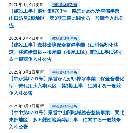
2025年8月4日更新
飛騨農林事務所
【建設工事】飛た第0703号 県営ため池等整備事業
山田防災2期地区 第3期工事に関する一般競争入札公
告
2025年8月4日更新
岐阜農林事務所
【建設工事】森林環境保全整備事業（山村強靭化林
道）林道伊自良～根尾線（根尾工区）開設工事に関す
る一般競争入札公告
2025年8月1日更新
中濃農林事務所
【中か第0701号】県営かんがい排水事業（保全合理化
型）曽代用水六期地区 第3期工事 に関する一般競
争入札公告
2025年8月1日更新
中濃農林事務所
【中中第0701号】県営中山間地域総合整備事業 関北
東部地区 多々羅団地第4期工事 に関する一般競争
入札公告