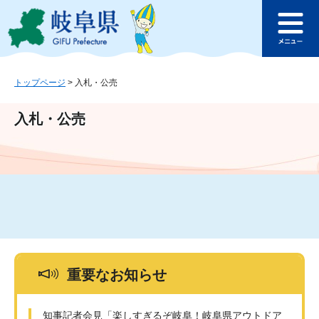
ペ
メ
このページの本文へ
ー
ニ
メ
ジ
ュ
ニ
の
ー
ュ
先
を
ー
頭
飛
トップページ
>
入札・公売
で
ば
す
し
入札・公売
。
て
本
文
へ
重要なお知らせ
知事記者会見「楽しすぎるぞ岐阜！岐阜県アウトドア