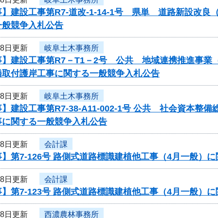
】建設工事第R7-道改-1-14-1号 県単 道路新設
一般競争入札公告
18日更新
岐阜土木事務所
事】建設工事第R7－T1－2号 公共 地域連携推進事
橋取付護岸工事に関する一般競争入札公告
18日更新
岐阜土木事務所
】建設工事第R7-38-A11-002-1号 公共 社会資
事に関する一般競争入札公告
18日更新
会計課
】第7-126号 路側式道路標識建植他工事（4月一般）
18日更新
会計課
】第7-123号 路側式道路標識建植他工事（4月一般）
18日更新
西濃農林事務所