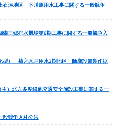
濃上石津地区 下川原用水工事に関する一般競争
 鵜森三郷排水機場第6期工事に関する一般競争入
理化型） 柿之木戸用水3期地区 除塵設備製作据
全）（主）北方多度線他交通安全施設工事に関する一
一般競争入札公告