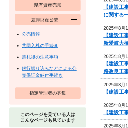
県有資産売却
【建設工事
に関する
差押財産公売
2025年8月
公売情報
【建設工
新愛岐大
共同入札の手続き
2025年8月
落札後の注意事項
【建設工事
銀行振り込みなどによる公
路改良工
売保証金納付手続き
2025年8月
【建設工事
指定管理者の募集
2025年8月
【建設工事
このページを見ている人は
こんなページも見ています
2025年8月