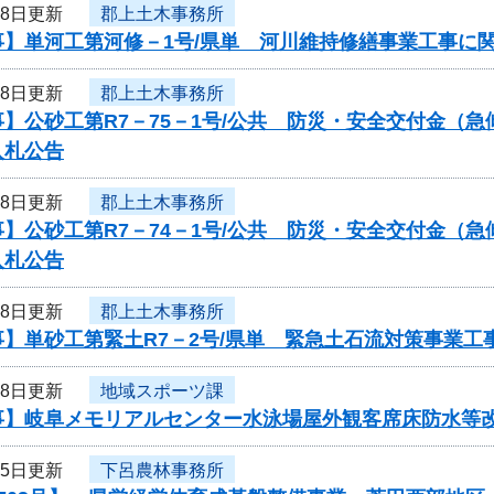
18日更新
郡上土木事務所
事】単河工第河修－1号/県単 河川維持修繕事業工事に
18日更新
郡上土木事務所
】公砂工第R7－75－1号/公共 防災・安全交付金（
入札公告
18日更新
郡上土木事務所
】公砂工第R7－74－1号/公共 防災・安全交付金（
入札公告
18日更新
郡上土木事務所
事】単砂工第緊土R7－2号/県単 緊急土石流対策事業
18日更新
地域スポーツ課
事】岐阜メモリアルセンター水泳場屋外観客席床防水等
15日更新
下呂農林事務所