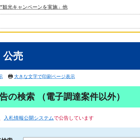
ア観光キャンペーンを実施」他
・公売
示
大きな文字で印刷ページ表示
告の検索 （電子調達案件以外）
、
入札情報公開システム
で公告しています