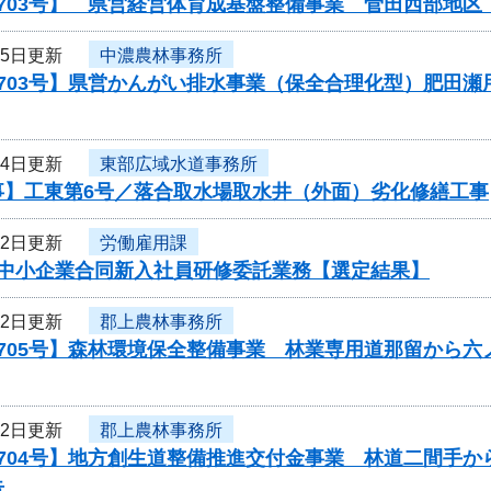
0703号】 県営経営体育成基盤整備事業 菅田西部地
15日更新
中濃農林事務所
0703号】県営かんがい排水事業（保全合理化型）肥田
14日更新
東部広域水道事務所
事】工東第6号／落合取水場取水井（外面）劣化修繕工事
12日更新
労働雇用課
度中小企業合同新入社員研修委託業務【選定結果】
12日更新
郡上農林事務所
0705号】森林環境保全整備事業 林業専用道那留から
12日更新
郡上農林事務所
704号】地方創生道整備推進交付金事業 林道二間手か
告