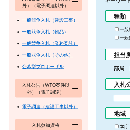
キーワー
外）（電子調達以外）
種類
一般競争入札（建設工事）
一般
一般競争入札（物品）
一般
一般競争入札（業務委託）
担当
一般競争入札（その他）
公募型プロポーザル
部局
入札
入札公告（WTO案件以
外）（電子調達）
期
間
電子調達（建設工事以外）
の
地域
始
入札参加資格
ま
本庁