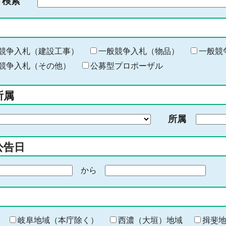
ド検索
検
索
す
る
キ
競争入札（建設工事）
一般競争入札（物品）
一般競
ー
競争入札（その他）
公募型プロポーザル
ワ
ー
所属
ド
を
所属
入
力
公告日
から
期
間
の
終
わ
岐阜地域（本庁除く）
西濃（大垣）地域
揖斐