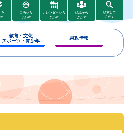
検索して
から
目的から
カレンダーから
組織から
さがす
す
さがす
さがす
さがす
教育・文化
県政情報
スポーツ・青少年
閉
閉
じ
じ
る
る