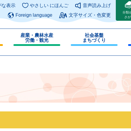
このページの本文へ
がな表示
やさしい にほんご
音声読み上げ
分類
Foreign language
文字サイズ・色変更
さが
産業・農林水産
社会基盤
労働・観光
まちづくり
閉
閉
じ
じ
る
る