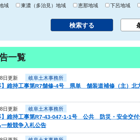
り
地域
東濃（多治見）地域
恵那地域
下呂地域
告一覧
18日更新
岐阜土木事務所
事】維持工事第R7舗修-4号 県単 舗装道補修（主）
18日更新
岐阜土木事務所
】維持工事第R7-43-047-1-1号 公共 防災・安全
る一般競争入札公告
18日更新
岐阜土木事務所