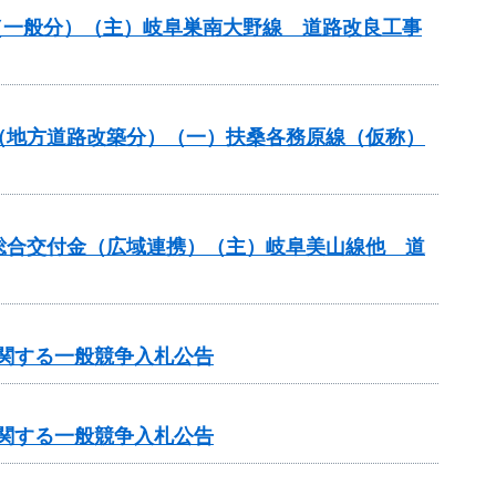
改良（一般分）（主）岐阜巣南大野線 道路改良工事
業（地方道路改築分）（一）扶桑各務原線（仮称）
本整備総合交付金（広域連携）（主）岐阜美山線他 道
に関する一般競争入札公告
に関する一般競争入札公告