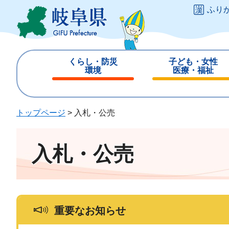
ペ
メ
ふり
ー
ニ
ジ
ュ
の
ー
先
を
くらし・防災
子ども・女性
頭
飛
環境
医療・福祉
で
ば
閉
閉
す
し
じ
じ
。
て
る
る
トップページ
>
入札・公売
本
文
へ
入札・公売
重要なお知らせ