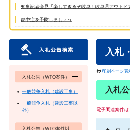
知事記者会見「楽しすぎるぞ岐阜！岐阜県アウトド
熱中症を予防しましょう
本
入札
文
印刷ページ表
入札公告（WTO案件）
入札公
一般競争入札（建設工事）
一般競争入札（建設工事以
電子調達案件は
外）
入札公告（WTO案件以