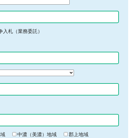
争入札（業務委託）
地域
中濃（美濃）地域
郡上地域