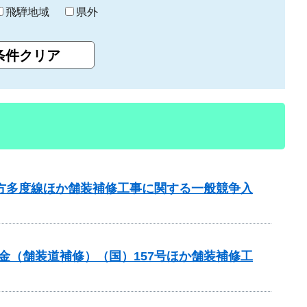
飛騨地域
県外
北方多度線ほか舗装補修工事に関する一般競争入
交付金（舗装道補修）（国）157号ほか舗装補修工