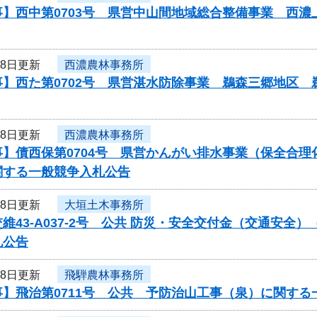
事】西中第0703号 県営中山間地域総合整備事業 西
18日更新
西濃農林事務所
事】西た第0702号 県営湛水防除事業 鵜森三郷地区
18日更新
西濃農林事務所
事】債西保第0704号 県営かんがい排水事業（保全合
関する一般競争入札公告
18日更新
大垣土木事務所
維43-A037-2号 公共 防災・安全交付金（交通安
札公告
18日更新
飛騨農林事務所
】飛治第0711号 公共 予防治山工事（泉）に関する