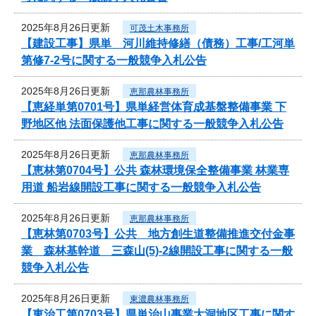
2025年8月26日更新
可茂土木事務所
【建設工事】県単 河川維持修繕（債務）工事/工河単
第修7-2号に関する一般競争入札公告
2025年8月26日更新
恵那農林事務所
【恵経単第0701号】県単経営体育成基盤整備事業 下
野地区他 法面保護他工事に関する一般競争入札公告
2025年8月26日更新
恵那農林事務所
【恵林第0704号】公共 森林環境保全整備事業 林業専
用道 船岩線開設工事に関する一般競争入札公告
2025年8月26日更新
恵那農林事務所
【恵林第0703号】公共 地方創生道整備推進交付金事
業 森林基幹道 三森山(5)-2線開設工事に関する一般
競争入札公告
2025年8月26日更新
東濃農林事務所
【東治工第0703号】県単治山事業大洞地区工事に関す