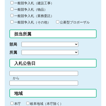
キ
一般競争入札（建設工事）
ー
一般競争入札（物品）
ワ
一般競争入札（業務委託）
ー
ド
一般競争入札（その他）
公募型プロポーザル
を
入
担当所属
力
部局
所属
入札公告日
期
から
間
期
の
間
始
地域
の
ま
終
り
わ
本庁
岐阜地域（本庁除く）