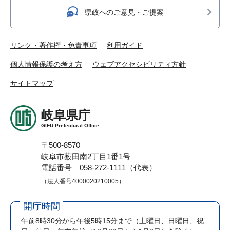
県政へのご意見・ご提案
リンク・著作権・免責事項
利用ガイド
個人情報保護の考え方
ウェブアクセシビリティ方針
サイトマップ
岐阜県庁
GIFU Prefectural Office
〒500-8570
岐阜市薮田南2丁目1番1号
電話番号 058-272-1111（代表）
（法人番号4000020210005）
開庁時間
午前8時30分から午後5時15分まで
（土曜日、日曜日、祝