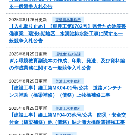
る一般競争入札公告
2025年8月26日更新
東濃農林事務所
【入札取り止め】【東農工第0702号】県営ため池等整
備事業 瑞浪5期地区 水洞池排水路工事に関する一
般競争入札公告
2025年8月25日更新
環境生活政策課
ぎふ環境教育副読本の作成、印刷、発送、及び資料編
の作成業務に関する一般競争入札公告
2025年8月25日更新
美濃土木事務所
【建設工事】維工第MK04-01号/公共 道路メンテナ
ンス補助（橋梁補修）（債務）上牧橋補修工事
2025年8月25日更新
美濃土木事務所
【建設工事】維工第MF04-03他号/公共 防災・安全交
付金（橋梁補修）他（債務）鮎之瀬大橋耐震補強工事