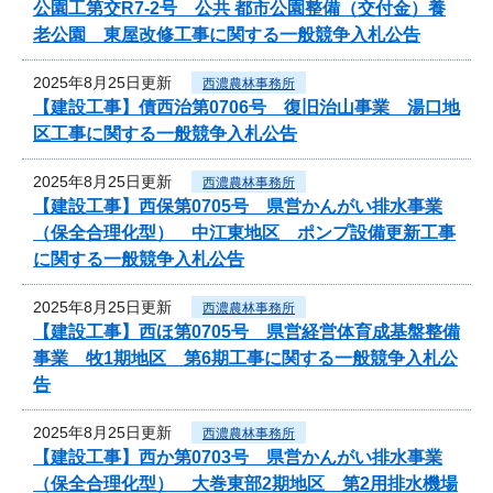
公園工第交R7-2号 公共 都市公園整備（交付金）養
老公園 東屋改修工事に関する一般競争入札公告
2025年8月25日更新
西濃農林事務所
【建設工事】債西治第0706号 復旧治山事業 湯口地
区工事に関する一般競争入札公告
2025年8月25日更新
西濃農林事務所
【建設工事】西保第0705号 県営かんがい排水事業
（保全合理化型） 中江東地区 ポンプ設備更新工事
に関する一般競争入札公告
2025年8月25日更新
西濃農林事務所
【建設工事】西ほ第0705号 県営経営体育成基盤整備
事業 牧1期地区 第6期工事に関する一般競争入札公
告
2025年8月25日更新
西濃農林事務所
【建設工事】西か第0703号 県営かんがい排水事業
（保全合理化型） 大巻東部2期地区 第2用排水機場