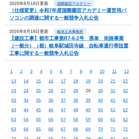
2025年8月18日更新
国際園芸アカデミー
（仕様変更）令和7年度国際園芸アカデミー運営用パ
ソコンの調達に関する一般競争入札公告
2025年8月18日更新
岐阜土木事務所
【建設工事】都市工事第R7-6-2号 県単 街路事業
（一般分）（都）岐阜駅城田寺線 自転車通行帯設置
工事に関する一般競争入札公告
1
2
3
4
5
6
7
8
9
10
11
12
13
14
15
16
17
18
19
20
21
22
23
24
25
26
27
28
29
30
31
32
33
34
35
36
37
38
39
40
41
42
43
44
45
46
47
48
49
50
51
52
53
54
55
56
57
58
59
60
61
62
63
64
65
66
67
68
69
70
71
72
73
74
75
76
77
78
79
80
81
82