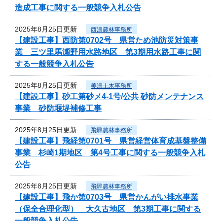
造成工事に関する一般競争入札公告
2025年8月25日更新
西濃農林事務所
【建設工事】西防第0702号 県営ため池防災対策事
業 三ツ里馬瀬野用水路地区 第3期用水路工事に関
する一般競争入札公告
2025年8月25日更新
美濃土木事務所
【建設工事】砂工第砂メ4-1号/公共 砂防メンテナンス
事業 砂防堰堤補修工事
2025年8月25日更新
飛騨農林事務所
【建設工事】飛経第0701号 県営経営体育成基盤整備
事業 杉崎1期地区 第4号工事に関する一般競争入札
公告
2025年8月25日更新
飛騨農林事務所
【建設工事】飛か第0703号 県営かんがい排水事業
（保全合理化型） 大久古地区 第3期工事に関する
一般競争入札公告