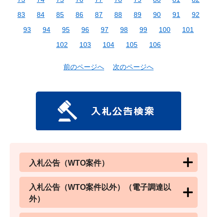
83
84
85
86
87
88
89
90
91
92
93
94
95
96
97
98
99
100
101
102
103
104
105
106
前のページへ
次のページへ
入札公告（WTO案件）
入札公告（WTO案件以外）（電子調達以
外）