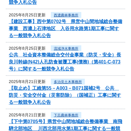
競争入札公告
2025年8月25日更新
西濃農林事務所
【建設工事】西中第0702号 県営中山間地域総合整備
事業 西濃上石津地区 入谷用水路第1期工事に関す
る一般競争入札公告
2025年8月25日更新
流域浄水事務所
公共 社会資本整備総合交付金事業（防災・安全）長
良川幹線(N42)人孔防食被覆工事(債務)（第401-C-073
号）に関する一般競争入札公告
2025年8月21日更新
多治見土木事務所
【取止め】工維第55－A003－B071国補2号 公共
防災・安全交付金（災害防除）（国補正）工事に関す
る一般競争入札公告
2025年8月21日更新
下呂農林事務所
【下中第0705号】県営中山間地域総合整備事業 南飛
騨北部地区 川西北部用水第1期工事に関する一般競