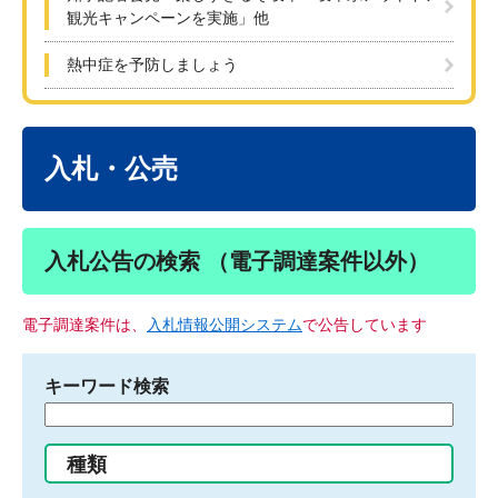
観光キャンペーンを実施」他
熱中症を予防しましょう
本
文
入札・公売
入札公告の検索 （電子調達案件以外）
電子調達案件は、
入札情報公開システム
で公告しています
キーワード検索
検
索
す
種類
る