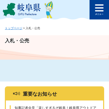
ペ
メ
このページの本文へ
ー
ニ
メ
ジ
ュ
ニ
の
ー
ュ
先
を
ー
頭
飛
トップページ
>
入札・公売
で
ば
す
し
入札・公売
。
て
本
文
へ
重要なお知らせ
知事記者会見「楽しすぎるぞ岐阜！岐阜県アウトドア