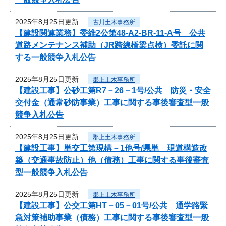
2025年8月25日更新
古川土木事務所
【建設関連業務】委維2公第48-A2-BR-11-A号 公共
道路メンテナンス補助（JR跨線橋梁点検）委託に関
する一般競争入札公告
2025年8月25日更新
郡上土木事務所
【建設工事】公砂工第R7－26－1号/公共 防災・安全
交付金（通常砂防事業）工事に関する事後審査型一般
競争入札公告
2025年8月25日更新
郡上土木事務所
【建設工事】単交工第現構－1他号/県単 現道構造改
築（交通事故防止）他（債務）工事に関する事後審査
型一般競争入札公告
2025年8月25日更新
郡上土木事務所
【建設工事】公交工第HT－05－01号/公共 通学路緊
急対策補助事業（債務）工事に関する事後審査型一般