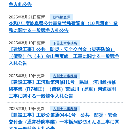
争入札公告
2025年8月21日更新
技術検査課
令和7年度岐阜県公共事業労務費調査（10月調査）業
務に関する一般競争入札公告
2025年8月19日更新
下呂土木事務所
【建設工事】公共 防災・安全交付金（災害防除）
（債務）他（主）金山明宝線 工事に関する一般競争
入札公告
2025年8月19日更新
古川土木事務所
【建設工事】工河単第河修H1号 県単 河川維持修
繕事業（R7補正）（債務）荒城川（是重）河道掘削
工事に関する一般競争入札公告
2025年8月19日更新
古川土木事務所
【建設工事】工砂公第通044-1号 公共 防災・安全
交付金（通常砂防事業）一本栃洞砂防えん堤工事に関
する一般競争入札公告