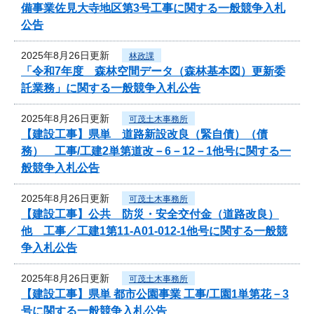
備事業佐見大寺地区第3号工事に関する一般競争入札
公告
2025年8月26日更新
林政課
「令和7年度 森林空間データ（森林基本図）更新委
託業務」に関する一般競争入札公告
2025年8月26日更新
可茂土木事務所
【建設工事】県単 道路新設改良（緊自債）（債
務） 工事/工建2単第道改－6－12－1他号に関する一
般競争入札公告
2025年8月26日更新
可茂土木事務所
【建設工事】公共 防災・安全交付金（道路改良）
他 工事／工建1第11-A01-012-1他号に関する一般競
争入札公告
2025年8月26日更新
可茂土木事務所
【建設工事】県単 都市公園事業 工事/工園1単第花－3
号に関する一般競争入札公告