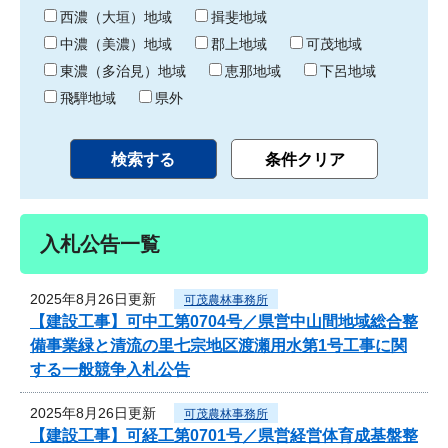
り
西濃（大垣）地域
揖斐地域
中濃（美濃）地域
郡上地域
可茂地域
東濃（多治見）地域
恵那地域
下呂地域
飛騨地域
県外
入札公告一覧
2025年8月26日更新
可茂農林事務所
【建設工事】可中工第0704号／県営中山間地域総合整
備事業緑と清流の里七宗地区渡瀬用水第1号工事に関
する一般競争入札公告
2025年8月26日更新
可茂農林事務所
【建設工事】可経工第0701号／県営経営体育成基盤整