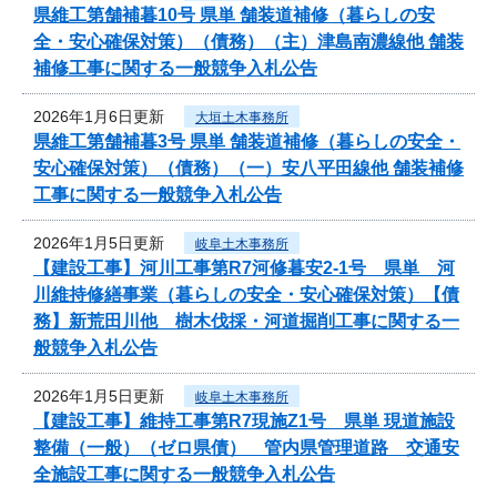
県維工第舗補暮10号 県単 舗装道補修（暮らしの安
全・安心確保対策）（債務）（主）津島南濃線他 舗装
補修工事に関する一般競争入札公告
2026年1月6日更新
大垣土木事務所
県維工第舗補暮3号 県単 舗装道補修（暮らしの安全・
安心確保対策）（債務）（一）安八平田線他 舗装補修
工事に関する一般競争入札公告
2026年1月5日更新
岐阜土木事務所
【建設工事】河川工事第R7河修暮安2-1号 県単 河
川維持修繕事業（暮らしの安全・安心確保対策）【債
務】新荒田川他 樹木伐採・河道掘削工事に関する一
般競争入札公告
2026年1月5日更新
岐阜土木事務所
【建設工事】維持工事第R7現施Z1号 県単 現道施設
整備（一般）（ゼロ県債） 管内県管理道路 交通安
全施設工事に関する一般競争入札公告