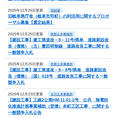
2025年12月26日更新
管財課
旧岐阜県庁舎（岐阜市司町）の利活用に関するプロポ
ーザル募集【選定結果】
2025年12月25日更新
恵那土木事務所
【建設工事】建工第道改－8－11号/県単 道路新設改
良（債務）（主）豊田明智線 道路改良工事に関する
一般競争入札
2025年12月25日更新
恵那土木事務所
【建設工事】建工第道改－8－8号/県単 道路新設改
良（債務）（国）418号 道路改良工事に関する一般
競争入札
2025年12月23日更新
古川土木事務所
【建設工事】工維2公第HM-11-01-2号 公共 無電柱
化推進計画事業補助（翌債）本町工区工事 に関する
一般競争入札公告