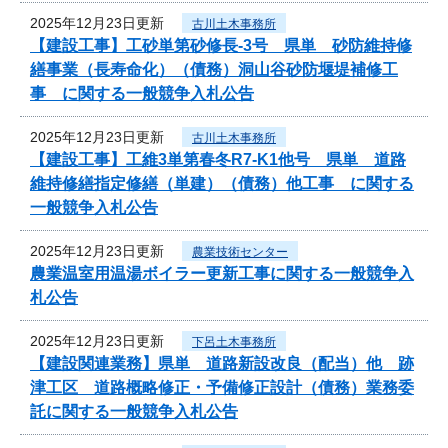
2025年12月23日更新
古川土木事務所
【建設工事】工砂単第砂修長-3号 県単 砂防維持修
繕事業（長寿命化）（債務）洞山谷砂防堰堤補修工
事 に関する一般競争入札公告
2025年12月23日更新
古川土木事務所
【建設工事】工維3単第春冬R7-K1他号 県単 道路
維持修繕指定修繕（単建）（債務）他工事 に関する
一般競争入札公告
2025年12月23日更新
農業技術センター
農業温室用温湯ボイラー更新工事に関する一般競争入
札公告
2025年12月23日更新
下呂土木事務所
【建設関連業務】県単 道路新設改良（配当）他 跡
津工区 道路概略修正・予備修正設計（債務）業務委
託に関する一般競争入札公告