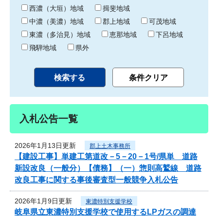
り
西濃（大垣）地域
揖斐地域
中濃（美濃）地域
郡上地域
可茂地域
東濃（多治見）地域
恵那地域
下呂地域
飛騨地域
県外
入札公告一覧
2026年1月13日更新
郡上土木事務所
【建設工事】単建工第道改－5－20－1号/県単 道路
新設改良（一般分）【債務】（一）惣則高鷲線 道路
改良工事に関する事後審査型一般競争入札公告
2026年1月9日更新
東濃特別支援学校
岐阜県立東濃特別支援学校で使用するLPガスの調達