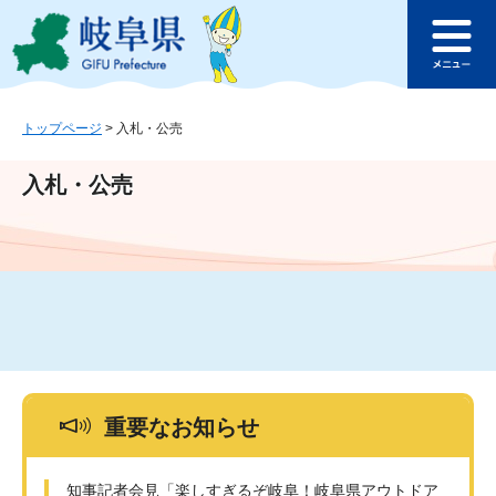
ペ
メ
このページの本文へ
ー
ニ
メ
ジ
ュ
ニ
の
ー
ュ
先
を
ー
頭
飛
トップページ
>
入札・公売
で
ば
す
し
入札・公売
。
て
本
文
へ
重要なお知らせ
知事記者会見「楽しすぎるぞ岐阜！岐阜県アウトドア