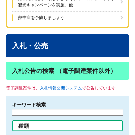
観光キャンペーンを実施」他
熱中症を予防しましょう
本
文
入札・公売
入札公告の検索 （電子調達案件以外）
電子調達案件は、
入札情報公開システム
で公告しています
キーワード検索
検
索
す
種類
る