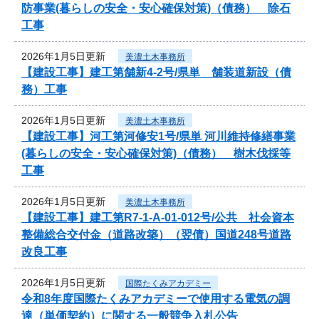
防事業(暮らしの安全・安心確保対策)（債務） 除石
工事
2026年1月5日更新
美濃土木事務所
【建設工事】建工第舗新4-2号/県単 舗装道新設（債
務）工事
2026年1月5日更新
美濃土木事務所
【建設工事】河工第河修安1号/県単 河川維持修繕事業
(暮らしの安全・安心確保対策)（債務） 樹木伐採等
工事
2026年1月5日更新
美濃土木事務所
【建設工事】建工第R7-1-A-01-012号/公共 社会資本
整備総合交付金（道路改築）（翌債）国道248号道路
改良工事
2026年1月5日更新
国際たくみアカデミー
令和8年度国際たくみアカデミーで使用する電気の調
達（単価契約）に関する一般競争入札公告