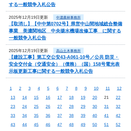
する一般競争入札公告
2025年12月19日更新
中濃農林事務所
【取消し】【中中第0702号】県営中山間地域総合整備
事業 美濃関地区 中央揚水機場改修工事 に関する
一般競争入札公告
2025年12月19日更新
高山土木事務所
【建設工事】第工交公安43-A061-10号／公共 防災・
安全交付金（交通安全）（債務）（国）158号電光表
示板更新工事に関する一般競争入札公告
1
2
3
4
5
6
7
8
9
10
11
12
13
14
15
16
17
18
19
20
21
22
23
24
25
26
27
28
29
30
31
32
33
34
35
36
37
38
39
40
41
42
43
44
45
46
47
48
49
50
51
52