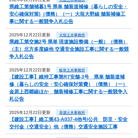
県維工第舗補暮1号 県単 舗装道補修（暮らしの安全・
安心確保対策)（債務）（一）大垣大野線 舗装補修工
事に関する一般競争入札公告
2025年12月22日更新
大垣土木事務所
県維工第交施2号 県単 現道施設整備（一般）（債務）
（主）北方多度線他 交通安全施設工事に関する一般競
争入札公告
2025年12月22日更新
岐阜土木事務所
【建設工事】維持工事第R7安舗-3号 県単 舗装道補
修（暮らしの安全・安心確保対策費）（債務）（一）
金原上西郷線ほか 舗装補修工事に関する一般競争入
札公告
2025年12月22日更新
美濃土木事務所
【建設工事】維工第43-A037-4他号/公共 防災・安全
交付金（交通安全）他（債務）交通安全施設工事