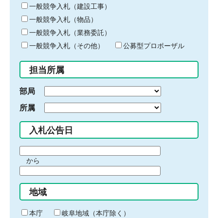
キ
一般競争入札（建設工事）
ー
一般競争入札（物品）
ワ
一般競争入札（業務委託）
ー
ド
一般競争入札（その他）
公募型プロポーザル
を
入
担当所属
力
部局
所属
入札公告日
期
から
間
期
の
間
始
地域
の
ま
終
り
わ
本庁
岐阜地域（本庁除く）