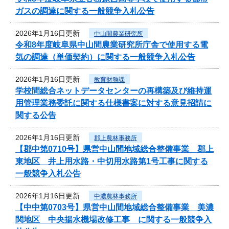
ガスの調達に関する一般競争入札公告
2026年1月16日更新
中山間農業研究所
令和8年度岐阜県中山間農業研究所庁舎で使用する電
気の調達（単価契約）に関する一般競争入札公告
2026年1月16日更新
教育財務課
学校間総合ネットデータセンターの再構築及び維持運
用管理業務委託に関する仕様書案に対する意見招請に
関する公告
2026年1月16日更新
郡上農林事務所
【郡中第0710号】県営中山間地域総合整備事業 郡上
東地区 井上用水路・中切用水路第1号工事に関する
一般競争入札公告
2026年1月16日更新
中濃農林事務所
【中中第0703号】県営中山間地域総合整備事業 美濃
関地区 中央揚水機場改修工事 に関する一般競争入