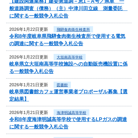
【建設関連業務】建委第道調－恵1－A号／県単 一
般道路調査（債務）（主）中津川田立線 測量委託
に関する一般競争入札公告
2026年1月22日更新
飛騨食肉衛生検査所
令和8年度岐阜県飛騨食肉衛生検査所で使用する電気
の調達に関する一般競争入札公告
2026年1月22日更新
大垣南高等学校
岐阜県立大垣南高等学校施設への自動販売機設置に係
る一般競争入札公告
2026年1月21日更新
図書館
岐阜県図書館カフェ運営事業者プロポーザル募集【選
定結果】
2026年1月21日更新
海津明誠高等学校
令和8年度海津明誠高等学校で使用するLPガスの調達
に関する一般競争入札公告