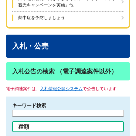
観光キャンペーンを実施」他
熱中症を予防しましょう
本
文
入札・公売
入札公告の検索 （電子調達案件以外）
電子調達案件は、
入札情報公開システム
で公告しています
キーワード検索
検
索
す
種類
る