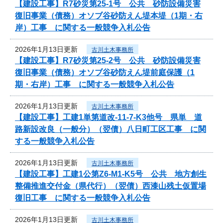
【建設工事】R7砂災第25-1号 公共 砂防設備災害
復旧事業（債務）オソブ谷砂防えん堤本堤（1期・右
岸）工事 に関する一般競争入札公告
2026年1月13日更新
古川土木事務所
【建設工事】R7砂災第25-2号 公共 砂防設備災害
復旧事業（債務）オソブ谷砂防えん堤前庭保護（1
期・右岸）工事 に関する一般競争入札公告
2026年1月13日更新
古川土木事務所
【建設工事】工建1単第道改-11-7-K3他号 県単 道
路新設改良（一般分）（翌債）八日町工区工事 に関
する一般競争入札公告
2026年1月13日更新
古川土木事務所
【建設工事】工建1公第Z6-M1-K5号 公共 地方創生
整備推進交付金（県代行）（翌債）西漆山残土仮置場
復旧工事 に関する一般競争入札公告
2026年1月13日更新
古川土木事務所