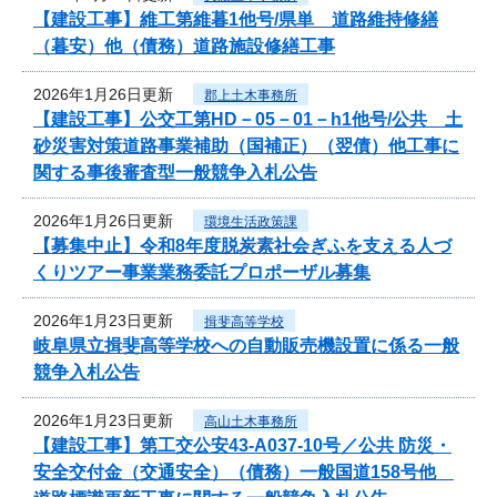
【建設工事】維工第維暮1他号/県単 道路維持修繕
（暮安）他（債務）道路施設修繕工事
2026年1月26日更新
郡上土木事務所
【建設工事】公交工第HD－05－01－h1他号/公共 土
砂災害対策道路事業補助（国補正）（翌債）他工事に
関する事後審査型一般競争入札公告
2026年1月26日更新
環境生活政策課
【募集中止】令和8年度脱炭素社会ぎふを支える人づ
くりツアー事業業務委託プロポーザル募集
2026年1月23日更新
揖斐高等学校
岐阜県立揖斐高等学校への自動販売機設置に係る一般
競争入札公告
2026年1月23日更新
高山土木事務所
【建設工事】第工交公安43-A037-10号／公共 防災・
安全交付金（交通安全）（債務）一般国道158号他