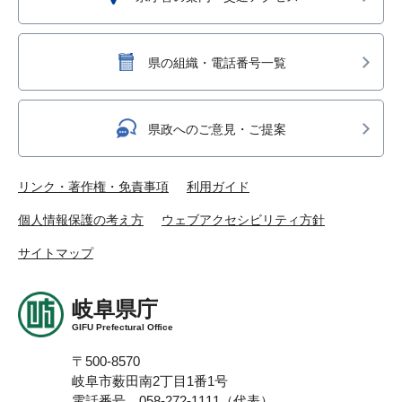
県の組織・電話番号一覧
県政へのご意見・ご提案
リンク・著作権・免責事項
利用ガイド
個人情報保護の考え方
ウェブアクセシビリティ方針
サイトマップ
岐阜県庁
GIFU Prefectural Office
〒500-8570
岐阜市薮田南2丁目1番1号
電話番号 058-272-1111（代表）