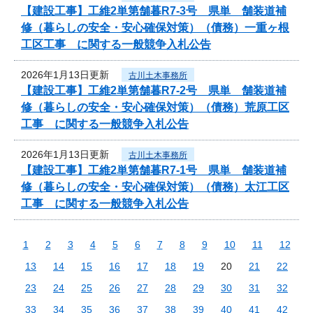
【建設工事】工維2単第舗暮R7-3号 県単 舗装道補
修（暮らしの安全・安心確保対策）（債務）一重ヶ根
工区工事 に関する一般競争入札公告
2026年1月13日更新
古川土木事務所
【建設工事】工維2単第舗暮R7-2号 県単 舗装道補
修（暮らしの安全・安心確保対策）（債務）荒原工区
工事 に関する一般競争入札公告
2026年1月13日更新
古川土木事務所
【建設工事】工維2単第舗暮R7-1号 県単 舗装道補
修（暮らしの安全・安心確保対策）（債務）太江工区
工事 に関する一般競争入札公告
1
2
3
4
5
6
7
8
9
10
11
12
13
14
15
16
17
18
19
20
21
22
23
24
25
26
27
28
29
30
31
32
33
34
35
36
37
38
39
40
41
42