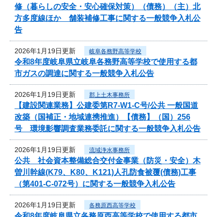
修（暮らしの安全・安心確保対策）（債務）（主）北
方多度線ほか 舗装補修工事に関する一般競争入札公
告
2026年1月19日更新
岐阜各務野高等学校
令和8年度岐阜県立岐阜各務野高等学校で使用する都
市ガスの調達に関する一般競争入札公告
2026年1月19日更新
郡上土木事務所
【建設関連業務】公建委第R7-W1-C号/公共 一般国道
改築（国補正・地域連携推進）【債務】（国）256
号 環境影響調査業務委託に関する一般競争入札公告
2026年1月19日更新
流域浄水事務所
公共 社会資本整備総合交付金事業（防災・安全）木
曽川幹線(K79、K80、K121)人孔防食被覆(債務)工事
（第401-C-072号）に関する一般競争入札公告
2026年1月19日更新
各務原西高等学校
令和8年度岐阜県立各務原西高等学校で使用する都市