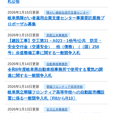
札公告
2026年1月15日更新
障がい者総合就労支援センター
岐阜県障がい者雇用企業支援センター事業委託業務プ
ロポーザル募集
2026年1月15日更新
恵那土木事務所
【建設工事】交工第31－A023－1他号/公共 防災・
安全交付金（交通安全） 他（債務）（（国）256
号）歩道整備工事に関する一般競争入札
2026年1月14日更新
自動車税事務所
令和8年度岐阜県自動車税事務所で使用する電気の調
達に関する一般競争入札
2026年1月14日更新
華陽フロンティア高等学校
岐阜県立華陽フロンティア高等学校への自動販売機設
置に係る一般競争入札〔R8からR10〕
2026年1月13日更新
古川土木事務所