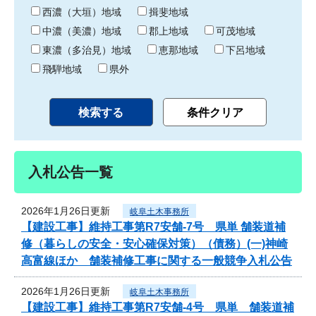
り
西濃（大垣）地域
揖斐地域
中濃（美濃）地域
郡上地域
可茂地域
東濃（多治見）地域
恵那地域
下呂地域
飛騨地域
県外
入札公告一覧
2026年1月26日更新
岐阜土木事務所
【建設工事】維持工事第R7安舗-7号 県単 舗装道補
修（暮らしの安全・安心確保対策）（債務）(一)神崎
高富線ほか 舗装補修工事に関する一般競争入札公告
2026年1月26日更新
岐阜土木事務所
【建設工事】維持工事第R7安舗-4号 県単 舗装道補