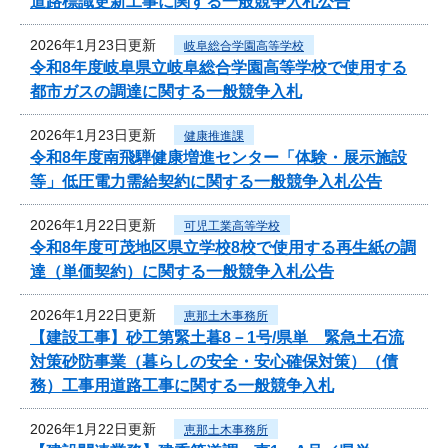
道路標識更新工事に関する一般競争入札公告
2026年1月23日更新
岐阜総合学園高等学校
令和8年度岐阜県立岐阜総合学園高等学校で使用する
都市ガスの調達に関する一般競争入札
2026年1月23日更新
健康推進課
令和8年度南飛騨健康増進センター「体験・展示施設
等」低圧電力需給契約に関する一般競争入札公告
2026年1月22日更新
可児工業高等学校
令和8年度可茂地区県立学校8校で使用する再生紙の調
達（単価契約）に関する一般競争入札公告
2026年1月22日更新
恵那土木事務所
【建設工事】砂工第緊土暮8－1号/県単 緊急土石流
対策砂防事業（暮らしの安全・安心確保対策）（債
務）工事用道路工事に関する一般競争入札
2026年1月22日更新
恵那土木事務所