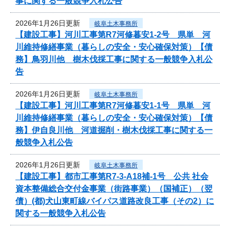
事に関する一般競争入札公告
2026年1月26日更新
岐阜土木事務所
【建設工事】河川工事第R7河修暮安1-2号 県単 河
川維持修繕事業（暮らしの安全・安心確保対策）【債
務】鳥羽川他 樹木伐採工事に関する一般競争入札公
告
2026年1月26日更新
岐阜土木事務所
【建設工事】河川工事第R7河修暮安1-1号 県単 河
川維持修繕事業（暮らしの安全・安心確保対策）【債
務】伊自良川他 河道掘削・樹木伐採工事に関する一
般競争入札公告
2026年1月26日更新
岐阜土木事務所
【建設工事】都市工事第R7-3-A18補-1号 公共 社会
資本整備総合交付金事業（街路事業）（国補正）（翌
債）(都)犬山東町線バイパス道路改良工事（その2）に
関する一般競争入札公告