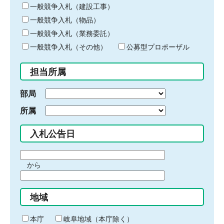
キ
一般競争入札（建設工事）
ー
一般競争入札（物品）
ワ
一般競争入札（業務委託）
ー
ド
一般競争入札（その他）
公募型プロポーザル
を
入
担当所属
力
部局
所属
入札公告日
期
から
間
期
の
間
始
地域
の
ま
終
り
わ
本庁
岐阜地域（本庁除く）