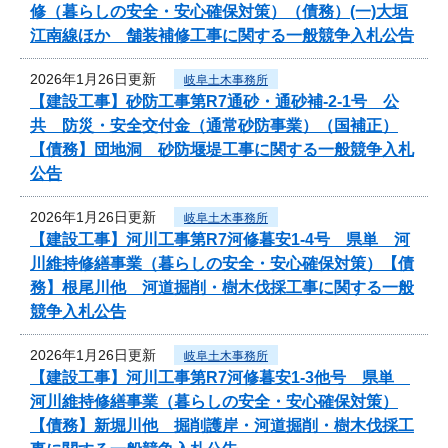
修（暮らしの安全・安心確保対策）（債務）(一)大垣
江南線ほか 舗装補修工事に関する一般競争入札公告
2026年1月26日更新
岐阜土木事務所
【建設工事】砂防工事第R7通砂・通砂補-2-1号 公
共 防災・安全交付金（通常砂防事業）（国補正）
【債務】団地洞 砂防堰堤工事に関する一般競争入札
公告
2026年1月26日更新
岐阜土木事務所
【建設工事】河川工事第R7河修暮安1-4号 県単 河
川維持修繕事業（暮らしの安全・安心確保対策）【債
務】根尾川他 河道掘削・樹木伐採工事に関する一般
競争入札公告
2026年1月26日更新
岐阜土木事務所
【建設工事】河川工事第R7河修暮安1-3他号 県単
河川維持修繕事業（暮らしの安全・安心確保対策）
【債務】新堀川他 掘削護岸・河道掘削・樹木伐採工