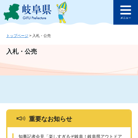
ペ
メ
このページの本文へ
ー
ニ
メ
ジ
ュ
ニ
の
ー
ュ
先
を
ー
頭
飛
トップページ
>
入札・公売
で
ば
す
し
入札・公売
。
て
本
文
へ
重要なお知らせ
知事記者会見「楽しすぎるぞ岐阜！岐阜県アウトドア