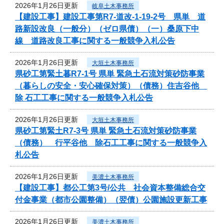
2026年1月26日更新
岐阜土木事務所
【建設工事】建設工事第R7-道改-1-19-2号 県単 道
路新設改良（一般分）（ゼロ県債）（一）桑原下中
線 道路改良工事に関する一般競争入札公告
2026年1月26日更新
大垣土木事務所
県砂工第緊土暮R7-1号 県単 緊急土石流対策砂防事業
（暮らしの安全・安心確保対策）（債務）住吉谷他
除 石工工事に関する一般競争入札公告
2026年1月26日更新
大垣土木事務所
県砂工第緊土R7-3号 県単 緊急土石流対策砂防事業
（債務） 行平谷他 除石工工事に関する一般競争入
札公告
2026年1月26日更新
美濃土木事務所
【建設工事】都公工第3号/公共 社会資本整備総合交
付金事業（都市公園整備）（翌債）公園施設更新工事
2026年1月26日更新
美濃土木事務所