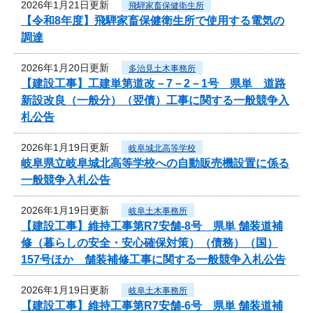
2026年1月21日更新
飛騨家畜保健衛生所
【令和8年度】飛騨家畜保健衛生所で使用する電気の
調達
2026年1月20日更新
多治見土木事務所
【建設工事】工建単第道改－7－2－1号 県単 道路
新設改良（一般分）（翌債）工事に関する一般競争入
札公告
2026年1月19日更新
岐阜城北高等学校
岐阜県立岐阜城北高等学校への自動販売機設置に係る
一般競争入札公告
2026年1月19日更新
岐阜土木事務所
【建設工事】維持工事第R7安舗-8号 県単 舗装道補
修（暮らしの安全・安心確保対策）（債務）（国）
157号ほか 舗装補修工事に関する一般競争入札公告
2026年1月19日更新
岐阜土木事務所
【建設工事】維持工事第R7安舗-6号 県単 舗装道補