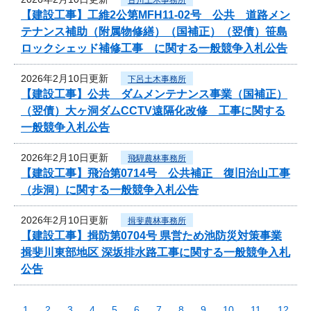
【建設工事】工維2公第MFH11-02号 公共 道路メン
テナンス補助（附属物修繕）（国補正）（翌債）笹島
ロックシェッド補修工事 に関する一般競争入札公告
2026年2月10日更新
下呂土木事務所
【建設工事】公共 ダムメンテナンス事業（国補正）
（翌債）大ヶ洞ダムCCTV遠隔化改修 工事に関する
一般競争入札公告
2026年2月10日更新
飛騨農林事務所
【建設工事】飛治第0714号 公共補正 復旧治山工事
（歩洞）に関する一般競争入札公告
2026年2月10日更新
揖斐農林事務所
【建設工事】揖防第0704号 県営ため池防災対策事業
揖斐川東部地区 深坂排水路工事に関する一般競争入札
公告
1
2
3
4
5
6
7
8
9
10
11
12