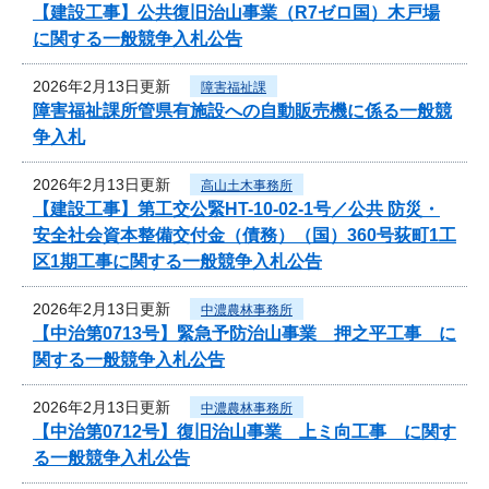
【建設工事】公共復旧治山事業（R7ゼロ国）木戸場
に関する一般競争入札公告
2026年2月13日更新
障害福祉課
障害福祉課所管県有施設への自動販売機に係る一般競
争入札
2026年2月13日更新
高山土木事務所
【建設工事】第工交公緊HT-10-02-1号／公共 防災・
安全社会資本整備交付金（債務）（国）360号荻町1工
区1期工事に関する一般競争入札公告
2026年2月13日更新
中濃農林事務所
【中治第0713号】緊急予防治山事業 押之平工事 に
関する一般競争入札公告
2026年2月13日更新
中濃農林事務所
【中治第0712号】復旧治山事業 上ミ向工事 に関す
る一般競争入札公告