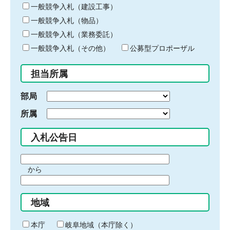
キ
一般競争入札（建設工事）
ー
一般競争入札（物品）
ワ
一般競争入札（業務委託）
ー
ド
一般競争入札（その他）
公募型プロポーザル
を
入
担当所属
力
部局
所属
入札公告日
期
から
間
期
の
間
始
地域
の
ま
終
り
わ
本庁
岐阜地域（本庁除く）