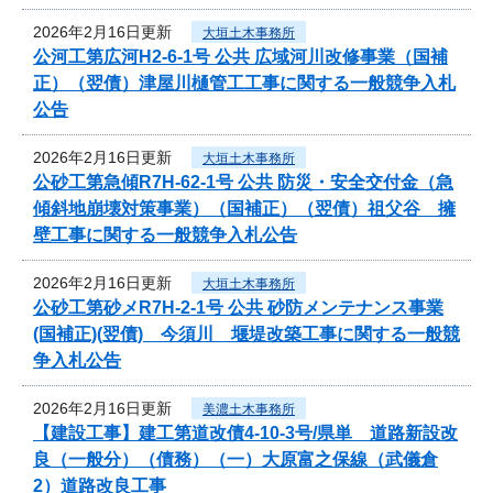
2026年2月16日更新
大垣土木事務所
公河工第広河H2-6-1号 公共 広域河川改修事業（国補
正）（翌債）津屋川樋管工工事に関する一般競争入札
公告
2026年2月16日更新
大垣土木事務所
公砂工第急傾R7H-62-1号 公共 防災・安全交付金（急
傾斜地崩壊対策事業）（国補正）（翌債）祖父谷 擁
壁工事に関する一般競争入札公告
2026年2月16日更新
大垣土木事務所
公砂工第砂メR7H-2-1号 公共 砂防メンテナンス事業
(国補正)(翌債) 今須川 堰堤改築工事に関する一般競
争入札公告
2026年2月16日更新
美濃土木事務所
【建設工事】建工第道改債4-10-3号/県単 道路新設改
良（一般分）（債務）（一）大原富之保線（武儀倉
2）道路改良工事