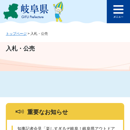
ペ
メ
このページの本文へ
ー
ニ
メ
ジ
ュ
ニ
の
ー
ュ
先
を
ー
頭
飛
トップページ
>
入札・公売
で
ば
す
し
入札・公売
。
て
本
文
へ
重要なお知らせ
知事記者会見「楽しすぎるぞ岐阜！岐阜県アウトドア