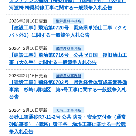
メンテナンス補助（橋梁補修）（国補正分）（翌債）
河渡橋 橋梁補修工事に関する一般競争入札公告
2026年2月16日更新
飛騨農林事務所
【建設工事】飛治第0720号 緊急県単治山工事（クミ
バト外1）に関する一般競争入札公告
2026年2月16日更新
飛騨農林事務所
【建設工事】飛治第0716号 公共ゼロ国 復旧治山工
事（大久手）に関する一般競争入札公告
2026年2月16日更新
飛騨農林事務所
【建設工事】飛経第0702号 県営経営体育成基盤整備
事業 杉崎1期地区 第5号工事に関する一般競争入札
公告
2026年2月16日更新
大垣土木事務所
公砂工第通砂R7-11-2号 公共 防災・安全交付金（通常
砂防事業）（債務）猿子谷 堰堤工事に関する一般競
争入札公告