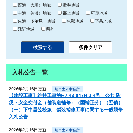
り
西濃（大垣）地域
揖斐地域
中濃（美濃）地域
郡上地域
可茂地域
東濃（多治見）地域
恵那地域
下呂地域
飛騨地域
県外
入札公告一覧
2026年2月16日更新
岐阜土木事務所
【建設工事】維持工事第R7-43-047H-1-4号 公共 防
災・安全交付金（舗装道補修）（国補正分）（翌債）
（一）下中屋笠松線 舗装補修工事に関する一般競争
入札公告
2026年2月16日更新
岐阜土木事務所