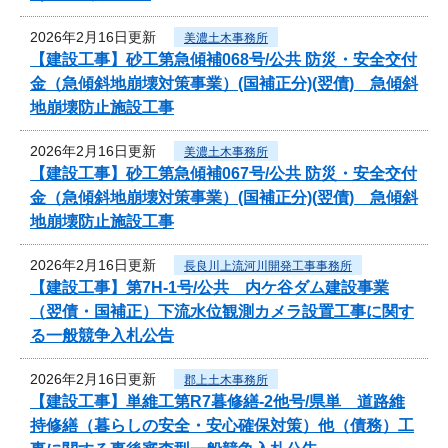
2026年2月16日更新
美濃土木事務所
【建設工事】砂工第急傾補068号/公共 防災・安全交付
金（急傾斜地崩壊対策事業）(国補正分)(翌債) 急傾斜
地崩壊防止施設工事
2026年2月16日更新
美濃土木事務所
【建設工事】砂工第急傾補067号/公共 防災・安全交付
金（急傾斜地崩壊対策事業）(国補正分)(翌債) 急傾斜
地崩壊防止施設工事
2026年2月16日更新
長良川上流河川開発工事事務所
【建設工事】第7H-1号/公共 内ケ谷ダム建設事業
（翌債・国補正）下流水位観測カメラ設置工事に関す
る一般競争入札公告
2026年2月16日更新
郡上土木事務所
【建設工事】単維工第R7暮修繕-2他号/県単 道路維
持修繕（暮らしの安全・安心確保対策）他（債務）工