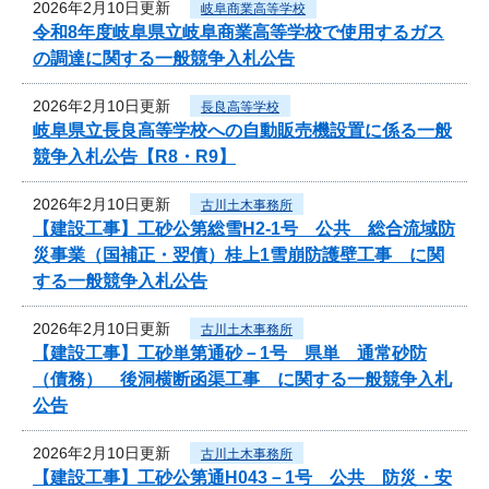
2026年2月10日更新
岐阜商業高等学校
令和8年度岐阜県立岐阜商業高等学校で使用するガス
の調達に関する一般競争入札公告
2026年2月10日更新
長良高等学校
岐阜県立長良高等学校への自動販売機設置に係る一般
競争入札公告【R8・R9】
2026年2月10日更新
古川土木事務所
【建設工事】工砂公第総雪H2-1号 公共 総合流域防
災事業（国補正・翌債）桂上1雪崩防護壁工事 に関
する一般競争入札公告
2026年2月10日更新
古川土木事務所
【建設工事】工砂単第通砂－1号 県単 通常砂防
（債務） 後洞横断函渠工事 に関する一般競争入札
公告
2026年2月10日更新
古川土木事務所
【建設工事】工砂公第通H043－1号 公共 防災・安