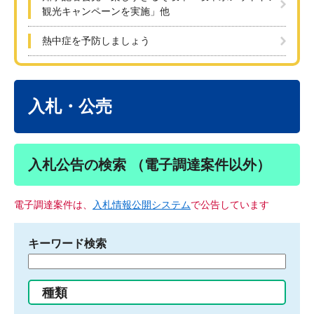
観光キャンペーンを実施」他
熱中症を予防しましょう
本
文
入札・公売
入札公告の検索 （電子調達案件以外）
電子調達案件は、
入札情報公開システム
で公告しています
キーワード検索
検
索
す
種類
る