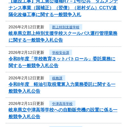
【建設工事】河工第公堰補R7－1号/公共 ダムメンテ
ナンス事業（国補正）（翌債）（岩村ダム）CCTV遠
隔化改修工事に関する一般競争入札
2026年2月12日更新
郡上特別支援学校
岐阜県立郡上特別支援学校スクールバス運行管理業務
に関する一般競争入札公告
2026年2月12日更新
学校安全課
令和8年度「学校教育ネットパトロール」委託業務に
関する一般競争入札公告
2026年2月12日更新
税務課
令和8年度 軽油引取税電算入力業務委託に関する一
般競争入札公告
2026年2月11日更新
中津高等学校
岐阜県立中津高等学校への自動販売機の設置に係る一
般競争入札公告