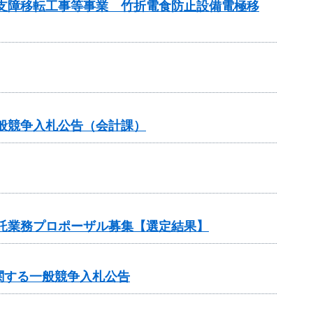
管支障移転工事等事業 竹折電食防止設備電極移
般競争入札公告（会計課）
委託業務プロポーザル募集【選定結果】
関する一般競争入札公告