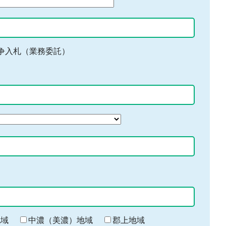
争入札（業務委託）
地域
中濃（美濃）地域
郡上地域