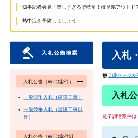
知事記者会見「楽しすぎるぞ岐阜！岐阜県アウトド
熱中症を予防しましょう
本
入札
文
印刷ページ表
入札公告（WTO案件）
入札公
一般競争入札（建設工事）
一般競争入札（建設工事以
電子調達案件は
外）
入札公告（WTO案件以