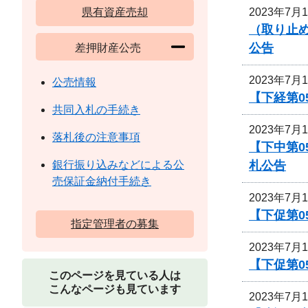
2023年7月
県有資産売却
（取り止め
公告
差押財産公売
2023年7月
公売情報
【下経第0
共同入札の手続き
2023年7月
落札後の注意事項
【下中第0
札公告
銀行振り込みなどによる公
売保証金納付手続き
2023年7月
【下促第0
指定管理者の募集
2023年7月
【下促第0
このページを見ている人は
こんなページも見ています
2023年7月