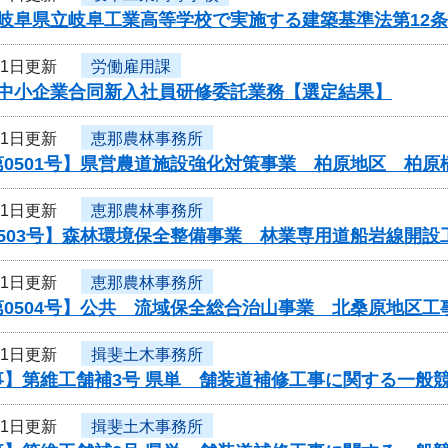
度岐阜県立岐阜工業高等学校で実施する建築基準法第12
11日更新
労働雇用課
度中小企業合同新入社員研修委託業務【選定結果】
11日更新
恵那農林事務所
第0501号】県営農道施設強化対策事業 柏原地区 柏
11日更新
恵那農林事務所
0503号】森林環境保全整備事業 林業専用道船岩線開
11日更新
恵那農林事務所
第0504号】公共 流域保全総合治山事業 北桑原地区
11日更新
揖斐土木事務所
事】第維工舗補3号 県単 舗装道補修工事に関する一般
11日更新
揖斐土木事務所