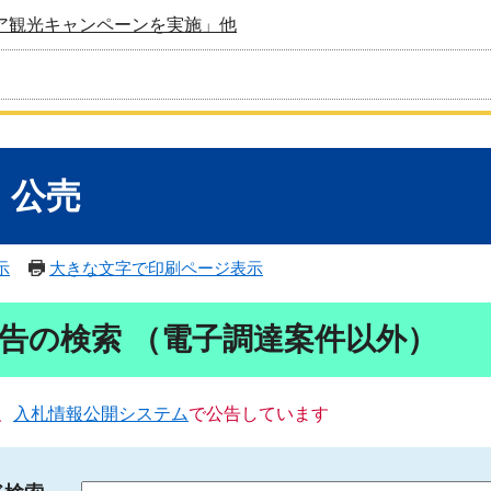
ア観光キャンペーンを実施」他
・公売
示
大きな文字で印刷ページ表示
告の検索 （電子調達案件以外）
、
入札情報公開システム
で公告しています