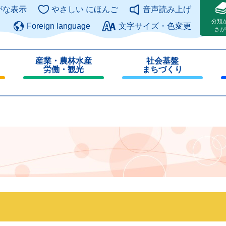
このページの本文へ
がな表示
やさしい にほんご
音声読み上げ
分類
Foreign language
文字サイズ・色変更
さが
産業・農林水産
社会基盤
労働・観光
まちづくり
閉
閉
じ
じ
る
る