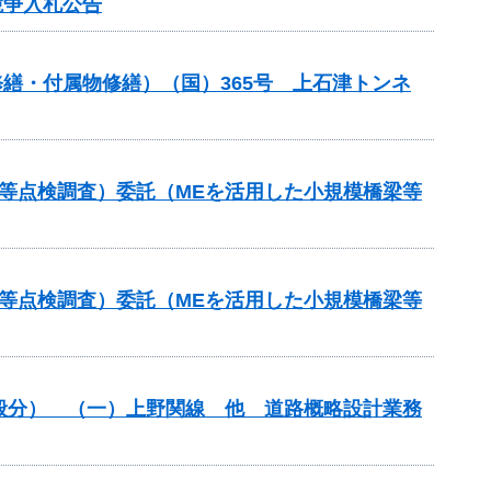
競争入札公告
ル修繕・付属物修繕）（国）365号 上石津トンネ
等点検調査）委託（MEを活用した小規模橋梁等
等点検調査）委託（MEを活用した小規模橋梁等
一般分） （一）上野関線 他 道路概略設計業務