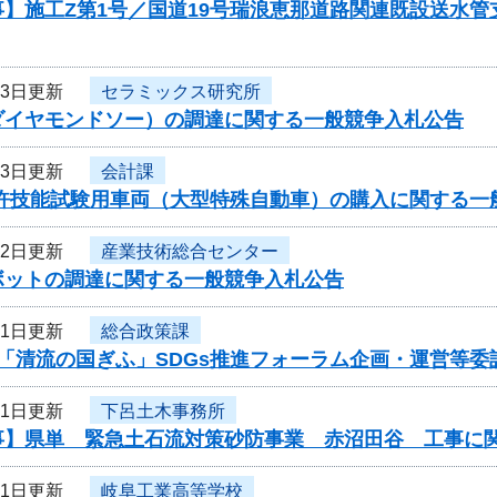
事】施工Z第1号／国道19号瑞浪恵那道路関連既設送水
13日更新
セラミックス研究所
ダイヤモンドソー）の調達に関する一般競争入札公告
13日更新
会計課
免許技能試験用車両（大型特殊自動車）の購入に関する一
12日更新
産業技術総合センター
ボットの調達に関する一般競争入札公告
11日更新
総合政策課
度「清流の国ぎふ」SDGs推進フォーラム企画・運営等
11日更新
下呂土木事務所
事】県単 緊急土石流対策砂防事業 赤沼田谷 工事に
11日更新
岐阜工業高等学校