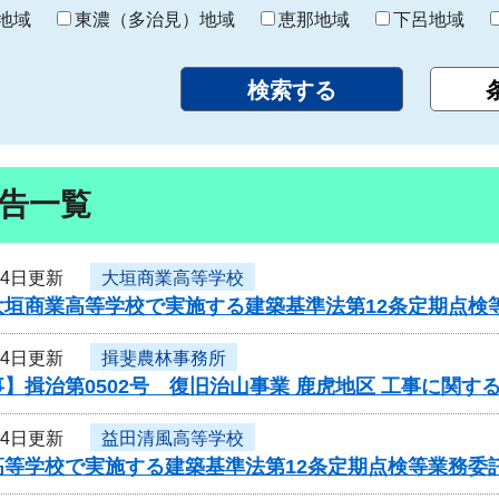
り
地域
東濃（多治見）地域
恵那地域
下呂地域
告一覧
14日更新
大垣商業高等学校
大垣商業高等学校で実施する建築基準法第12条定期点検
14日更新
揖斐農林事務所
】揖治第0502号 復旧治山事業 鹿虎地区 工事に関す
14日更新
益田清風高等学校
高等学校で実施する建築基準法第12条定期点検等業務委