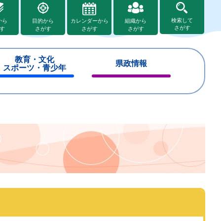
検索して
から
目的から
カレンダーから
組織から
さがす
す
さがす
さがす
さがす
教育・文化
県政情報
スポーツ・青少年
閉
閉
じ
じ
る
る