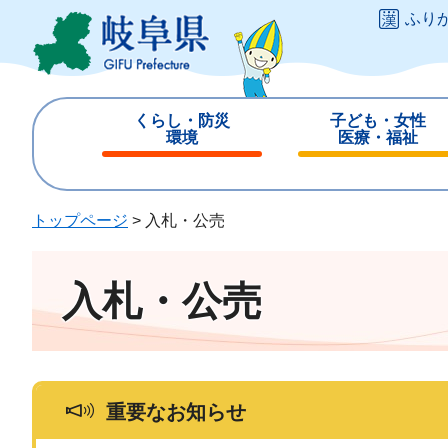
ペ
メ
ふり
ー
ニ
ジ
ュ
の
ー
先
を
くらし・防災
子ども・女性
頭
飛
環境
医療・福祉
で
ば
閉
閉
す
し
じ
じ
。
て
る
る
トップページ
>
入札・公売
本
文
へ
入札・公売
重要なお知らせ