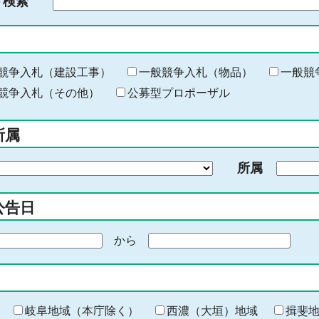
ド検索
検
索
す
る
キ
競争入札（建設工事）
一般競争入札（物品）
一般競
ー
競争入札（その他）
公募型プロポーザル
ワ
ー
所属
ド
を
所属
入
力
公告日
から
期
間
の
終
わ
岐阜地域（本庁除く）
西濃（大垣）地域
揖斐