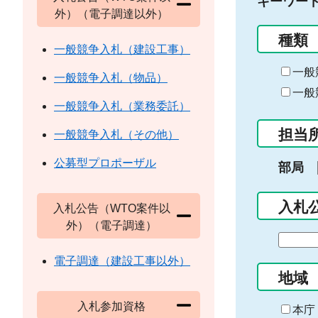
キーワー
外）（電子調達以外）
種類
一般競争入札（建設工事）
一般
一般競争入札（物品）
一般
一般競争入札（業務委託）
担当
一般競争入札（その他）
公募型プロポーザル
部局
入札
入札公告（WTO案件以
外）（電子調達）
期
間
電子調達（建設工事以外）
の
地域
始
入札参加資格
ま
本庁