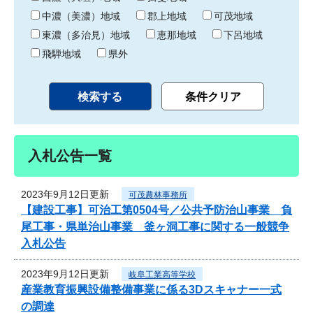
中濃（美濃）地域
郡上地域
可茂地域
東濃（多治見）地域
恵那地域
下呂地域
飛騨地域
県外
入札公告一覧
2023年9月12日更新
可茂農林事務所
【建設工事】可治工第0504号／公共予防治山事業 負
尾工事・県単治山事業 釜ヶ洞工事に関する一般競争
入札公告
2023年9月12日更新
岐阜工業高等学校
産業教育振興設備整備事業に係る3Dスキャナー一式
の調達