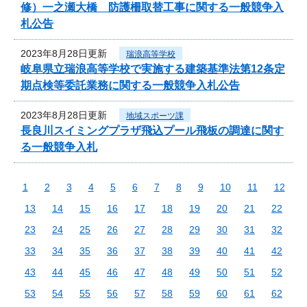
修）一之瀬大橋 防護柵取替工事に関する一般競争入
札公告
2023年8月28日更新
瑞浪高等学校
岐阜県立瑞浪高等学校で実施する建築基準法第12条定
期点検等委託業務に関する一般競争入札公告
2023年8月28日更新
地域スポーツ課
長良川スイミングプラザ飛込プール飛板の調達に関す
る一般競争入札
1
2
3
4
5
6
7
8
9
10
11
12
13
14
15
16
17
18
19
20
21
22
23
24
25
26
27
28
29
30
31
32
33
34
35
36
37
38
39
40
41
42
43
44
45
46
47
48
49
50
51
52
53
54
55
56
57
58
59
60
61
62