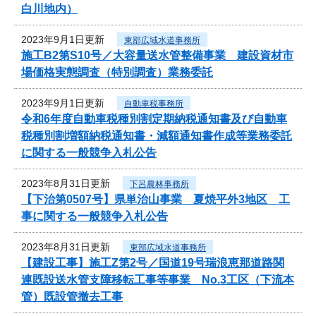
白川地内）
2023年9月1日更新
東部広域水道事務所
施工B2第S10号／大容量送水管整備事業 建設資材市
場価格実態調査（特別調査）業務委託
2023年9月1日更新
自動車税事務所
令和6年度自動車税種別割定期納税通知書及び自動車
税種別割増額納税通知書・減額通知書作成等業務委託
に関する一般競争入札公告
2023年8月31日更新
下呂農林事務所
【下治第0507号】県単治山事業 夏焼平外3地区 工
事に関する一般競争入札公告
2023年8月31日更新
東部広域水道事務所
【建設工事】施工Z第2号／国道19号瑞浪恵那道路関
連既設送水管支障移転工事等事業 No.3工区（下流本
管）既設管撤去工事