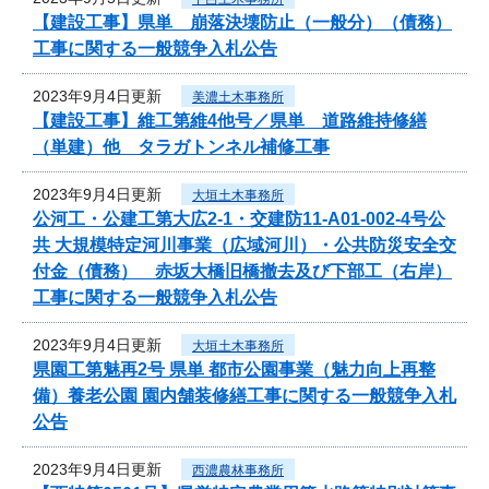
【建設工事】県単 崩落決壊防止（一般分）（債務）
工事に関する一般競争入札公告
2023年9月4日更新
美濃土木事務所
【建設工事】維工第維4他号／県単 道路維持修繕
（単建）他 タラガトンネル補修工事
2023年9月4日更新
大垣土木事務所
公河工・公建工第大広2-1・交建防11-A01-002-4号公
共 大規模特定河川事業（広域河川）・公共防災安全交
付金（債務） 赤坂大橋旧橋撤去及び下部工（右岸）
工事に関する一般競争入札公告
2023年9月4日更新
大垣土木事務所
県園工第魅再2号 県単 都市公園事業（魅力向上再整
備）養老公園 園内舗装修繕工事に関する一般競争入札
公告
2023年9月4日更新
西濃農林事務所