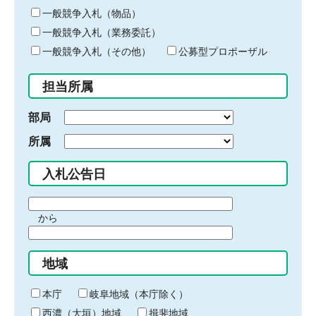
ー
一般競争入札（物品）
ワ
一般競争入札（業務委託）
ー
ド
一般競争入札（その他）
公募型プロポーザル
を
入
担当所属
力
部局
所属
入札公告日
期
から
間
期
の
間
始
地域
の
ま
終
り
わ
本庁
岐阜地域（本庁除く）
り
西濃（大垣）地域
揖斐地域