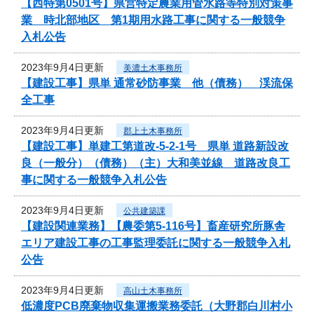
【西特第0501号】県営特定農業用管水路等特別対策事
業 時北部地区 第1期用水路工事に関する一般競争
入札公告
2023年9月4日更新
美濃土木事務所
【建設工事】県単 通常砂防事業 他（債務） 渓流保
全工事
2023年9月4日更新
郡上土木事務所
【建設工事】単建工第道改-5-2-1号 県単 道路新設改
良（一般分）（債務）（主）大和美並線 道路改良工
事に関する一般競争入札公告
2023年9月4日更新
公共建築課
【建設関連業務】【農委第5-116号】畜産研究所豚舎
エリア建設工事の工事監理委託に関する一般競争入札
公告
2023年9月4日更新
高山土木事務所
低濃度PCB廃棄物収集運搬業務委託（大野郡白川村小