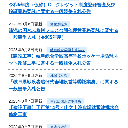
令和5年度（仮称）G－クレジット制度登録審査及び
検証業務委託に関する一般競争入札公告
2023年9月8日更新
文化創造課
清流の国ぎふ将棋フェスタ開催運営業務委託に関する
一般競争入札（令和5年度）
2023年9月8日更新
岐阜総合学園高等学校
【建設工事】岐阜総合学園高等学校ホッケー場防球ネ
ット改修工事に関する一般競争入札公告
2023年9月8日更新
地域福祉課
「岐阜県戦没者追悼式会場設営等委託業務」に関する
一般競争入札公告
2023年9月7日更新
東部広域水道事務所
【建設工事】工可第14号／山之上浄水場沈澱池排水弁
修繕工事
2023年9月7日更新
東濃保健所