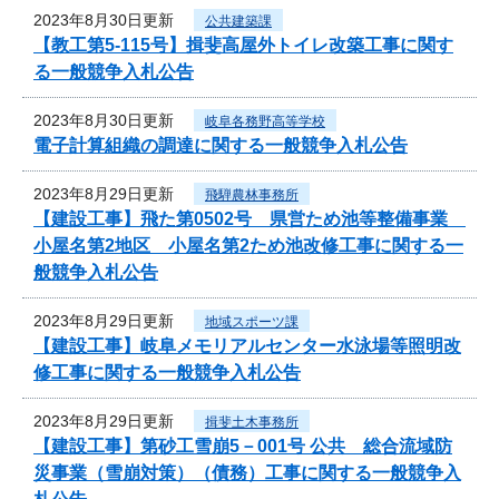
2023年8月30日更新
公共建築課
【教工第5-115号】揖斐高屋外トイレ改築工事に関す
る一般競争入札公告
2023年8月30日更新
岐阜各務野高等学校
電子計算組織の調達に関する一般競争入札公告
2023年8月29日更新
飛騨農林事務所
【建設工事】飛た第0502号 県営ため池等整備事業
小屋名第2地区 小屋名第2ため池改修工事に関する一
般競争入札公告
2023年8月29日更新
地域スポーツ課
【建設工事】岐阜メモリアルセンター水泳場等照明改
修工事に関する一般競争入札公告
2023年8月29日更新
揖斐土木事務所
【建設工事】第砂工雪崩5－001号 公共 総合流域防
災事業（雪崩対策）（債務）工事に関する一般競争入