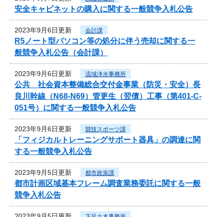
安全キャビネットの購入に関する一般競争入札公告
2023年9月6日更新
会計課
R5ノート型パソコン等の処分に伴う売却に関する一
般競争入札公告（会計課）
2023年9月6日更新
流域浄水事務所
公共 社会資本整備総合交付金事業（防災・安全）長
良川幹線（N68-N69）管更生（翌債）工事（第401-C-
051号）に関する一般競争入札公告
2023年9月6日更新
競技スポーツ課
「フィジカルトレーニングサポート器具」の調達に関
する一般競争入札公告
2023年9月5日更新
都市政策課
都市計画区域基本フレーム調査業務委託に関する一般
競争入札公告
2023年9月5日更新
下呂土木事務所