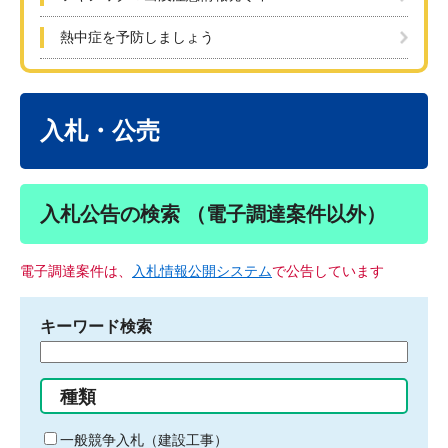
熱中症を予防しましょう
本
文
入札・公売
入札公告の検索 （電子調達案件以外）
電子調達案件は、
入札情報公開システム
で公告しています
キーワード検索
検
索
す
種類
る
キ
一般競争入札（建設工事）