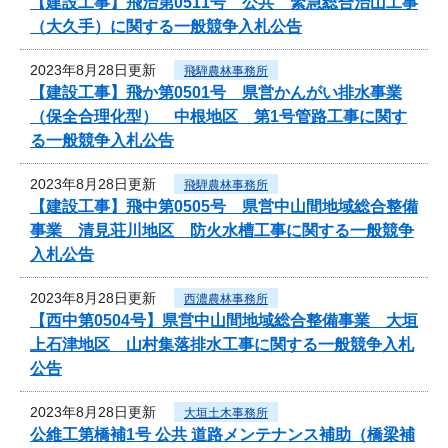
【建設工事】飛治第0511号 公共 緊急総合治山工事
（大久手）に関する一般競争入札公告
2023年8月28日更新
飛騨農林事務所
【建設工事】飛か第0501号 県営かんがい排水事業
（保全合理化型） 中根地区 第1号管路工事に関す
る一般競争入札公告
2023年8月28日更新
飛騨農林事務所
【建設工事】飛中第0505号 県営中山間地域総合整備
事業 清見荘川地区 防火水槽工事に関する一般競争
入札公告
2023年8月28日更新
西濃農林事務所
【西中第0504号】県営中山間地域総合整備事業 大垣
上石津地区 山村集落排水工事に関する一般競争入札
公告
2023年8月28日更新
大垣土木事務所
公維工第橋補1号 公共 道路メンテナンス補助（橋梁補