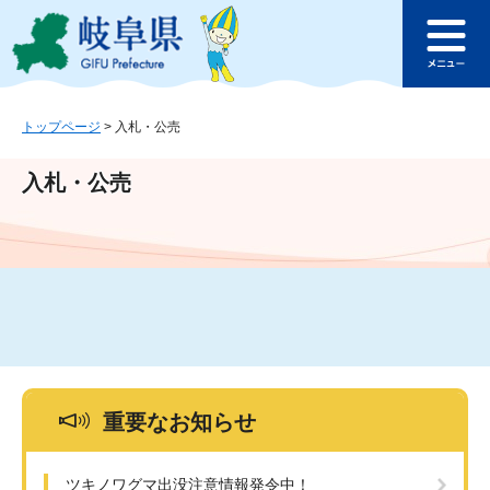
ペ
メ
このページの本文へ
ー
ニ
メ
ジ
ュ
ニ
の
ー
ュ
先
を
ー
頭
飛
トップページ
>
入札・公売
で
ば
す
し
入札・公売
。
て
本
文
へ
重要なお知らせ
ツキノワグマ出没注意情報発令中！