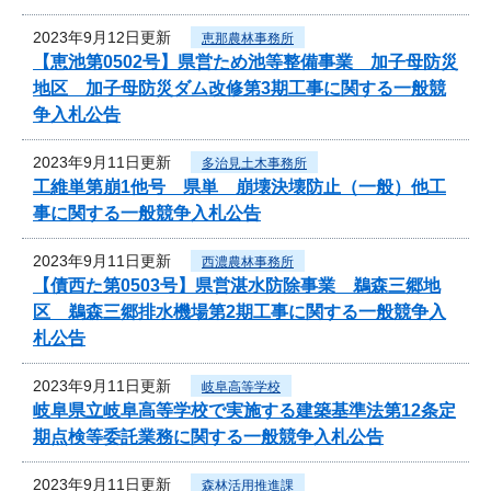
2023年9月12日更新
恵那農林事務所
【恵池第0502号】県営ため池等整備事業 加子母防災
地区 加子母防災ダム改修第3期工事に関する一般競
争入札公告
2023年9月11日更新
多治見土木事務所
工維単第崩1他号 県単 崩壊決壊防止（一般）他工
事に関する一般競争入札公告
2023年9月11日更新
西濃農林事務所
【債西た第0503号】県営湛水防除事業 鵜森三郷地
区 鵜森三郷排水機場第2期工事に関する一般競争入
札公告
2023年9月11日更新
岐阜高等学校
岐阜県立岐阜高等学校で実施する建築基準法第12条定
期点検等委託業務に関する一般競争入札公告
2023年9月11日更新
森林活用推進課