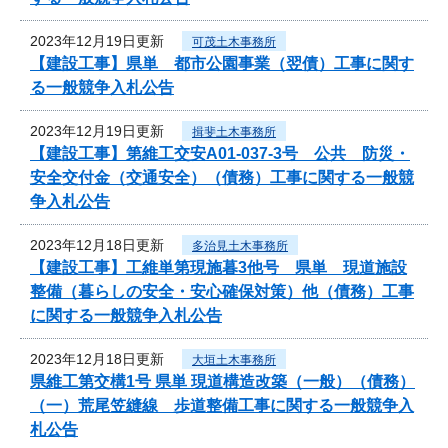
2023年12月19日更新
可茂土木事務所
【建設工事】県単 都市公園事業（翌債）工事に関す
る一般競争入札公告
2023年12月19日更新
揖斐土木事務所
【建設工事】第維工交安A01-037-3号 公共 防災・
安全交付金（交通安全）（債務）工事に関する一般競
争入札公告
2023年12月18日更新
多治見土木事務所
【建設工事】工維単第現施暮3他号 県単 現道施設
整備（暮らしの安全・安心確保対策）他（債務）工事
に関する一般競争入札公告
2023年12月18日更新
大垣土木事務所
県維工第交構1号 県単 現道構造改築（一般）（債務）
（一）荒尾笠縫線 歩道整備工事に関する一般競争入
札公告