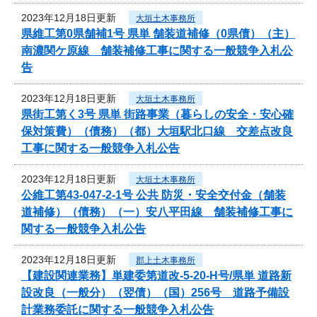
2023年12月18日更新
大垣土木事務所
県維工第0県舗補1号 県単 舗装道補修（0県債）（主）
南濃関ケ原線 舗装補修工事に関する一般競争入札公
告
2023年12月18日更新
大垣土木事務所
県街工第く3号 県単 街路事業（暮らしの安全・安心確
保対策費）（債務）（都）大垣駅北口線 交差点改良
工事に関する一般競争入札公告
2023年12月18日更新
大垣土木事務所
公維工第43-047-2-1号 公共 防災・安全交付金（舗装
道補修）（債務）（一）安八平田線 舗装補修工事に
関する一般競争入札公告
2023年12月18日更新
郡上土木事務所
【建設関連業務】単建委第道改-5-20-H号/県単 道路新
設改良（一般分）（翌債）（国）256号 道路予備設
計業務委託に関する一般競争入札公告