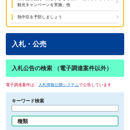
観光キャンペーンを実施」他
熱中症を予防しましょう
本
文
入札・公売
入札公告の検索 （電子調達案件以外）
電子調達案件は、
入札情報公開システム
で公告しています
キーワード検索
検
索
す
種類
る