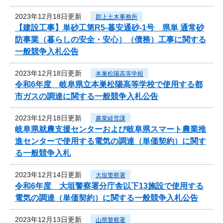
2023年12月18日更新
郡上土木事務所
【建設工事】単砂工第R5-暮安通砂-1号 県単 通常砂
防事業（暮らしの安全・安心）（債務）工事に関する
一般競争入札公告
2023年12月18日更新
本巣松陽高等学校
令和6年度 岐阜県立本巣松陽高等学校で使用する都
市ガスの調達に関する一般競争入札公告
2023年12月18日更新
農業経営課
岐阜県就農支援センターおよび岐阜県スマート農業推
進センターで使用する電気の調達（単価契約）に関す
る一般競争入札
2023年12月14日更新
大垣警察署
令和6年度 大垣警察署分庁舎以下13施設で使用する
電気の調達（単価契約）に関する一般競争入札公告
2023年12月13日更新
山県警察署