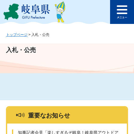
ペ
メ
このページの本文へ
ー
ニ
メ
ジ
ュ
ニ
の
ー
ュ
先
を
ー
頭
飛
トップページ
>
入札・公売
で
ば
す
し
入札・公売
。
て
本
文
へ
重要なお知らせ
知事記者会見「楽しすぎるぞ岐阜！岐阜県アウトドア