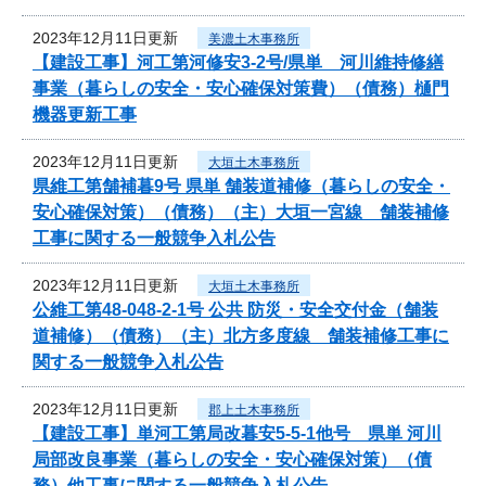
2023年12月11日更新
美濃土木事務所
【建設工事】河工第河修安3-2号/県単 河川維持修繕
事業（暮らしの安全・安心確保対策費）（債務）樋門
機器更新工事
2023年12月11日更新
大垣土木事務所
県維工第舗補暮9号 県単 舗装道補修（暮らしの安全・
安心確保対策）（債務）（主）大垣一宮線 舗装補修
工事に関する一般競争入札公告
2023年12月11日更新
大垣土木事務所
公維工第48-048-2-1号 公共 防災・安全交付金（舗装
道補修）（債務）（主）北方多度線 舗装補修工事に
関する一般競争入札公告
2023年12月11日更新
郡上土木事務所
【建設工事】単河工第局改暮安5-5-1他号 県単 河川
局部改良事業（暮らしの安全・安心確保対策）（債
務）他工事に関する一般競争入札公告