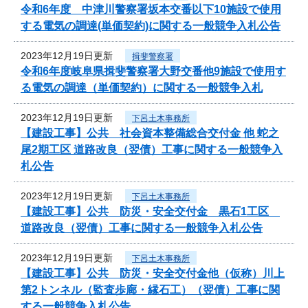
令和6年度 中津川警察署坂本交番以下10施設で使用
する電気の調達(単価契約)に関する一般競争入札公告
2023年12月19日更新
揖斐警察署
令和6年度岐阜県揖斐警察署大野交番他9施設で使用す
る電気の調達（単価契約）に関する一般競争入札
2023年12月19日更新
下呂土木事務所
【建設工事】公共 社会資本整備総合交付金 他 蛇之
尾2期工区 道路改良（翌債）工事に関する一般競争入
札公告
2023年12月19日更新
下呂土木事務所
【建設工事】公共 防災・安全交付金 黒石1工区
道路改良（翌債）工事に関する一般競争入札公告
2023年12月19日更新
下呂土木事務所
【建設工事】公共 防災・安全交付金他（仮称）川上
第2トンネル（監査歩廊・縁石工）（翌債）工事に関
する一般競争入札公告