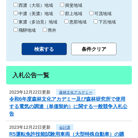
り
西濃（大垣）地域
揖斐地域
中濃（美濃）地域
郡上地域
可茂地域
東濃（多治見）地域
恵那地域
下呂地域
飛騨地域
県外
入札公告一覧
2023年12月22日更新
森林文化アカデミー
令和6年度森林文化アカデミー及び森林研究所で使用
する電気の調達（単価契約）に関する一般競争入札公
告
2023年12月22日更新
会計課
R5運転免許技能試験用車両（大型特殊自動車）の購