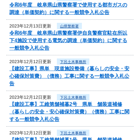
令和6年度 岐阜県山県警察署で使用する都市ガスの
調達（単価契約）に関する一般競争入札公告
2023年12月13日更新
山県警察署
令和6年度 岐阜県山県警察署伊自良警察官駐在所以
下4施設で使用する電気の調達（単価契約）に関する
一般競争入札公告
2023年12月12日更新
下呂土木事務所
【建設工事】県単 現道施設整備（暮らしの安全・安
心確保対策費）（債務）工事に関する一般競争入札公
告
2023年12月12日更新
下呂土木事務所
【建設工事】工維第舗補暮2号 県単 舗装道補修
（暮らしの安全・安心確保対策費）（債務）工事に関
する一般競争入札公告
2023年12月12日更新
下呂土木事務所
【建設工事】工維第舗補暮1号 県単 舗装道補修