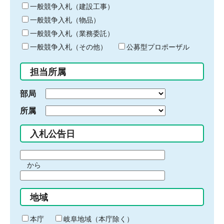
キ
一般競争入札（建設工事）
ー
一般競争入札（物品）
ワ
一般競争入札（業務委託）
ー
ド
一般競争入札（その他）
公募型プロポーザル
を
入
担当所属
力
部局
所属
入札公告日
期
から
間
期
の
間
始
地域
の
ま
終
り
わ
本庁
岐阜地域（本庁除く）