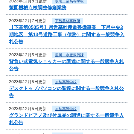
2023年12月8日更新
岐南工業高等学校
製図機械点検調整修繕業務
2023年12月7日更新
下呂農林事務所
【下基第0505号】県営基幹農道整備事業 下呂中央3
期地区 第13号道路工事（債務）に関する一般競争入
札公告
2023年12月5日更新
里川・水産振興課
背負い式電気ショッカーの調達に関する一般競争入札
公告
2023年12月5日更新
加納高等学校
デスクトップパソコンの調達に関する一般競争入札公
告
2023年12月5日更新
加納高等学校
グランドピアノ及び付属品の調達に関する一般競争入
札公告