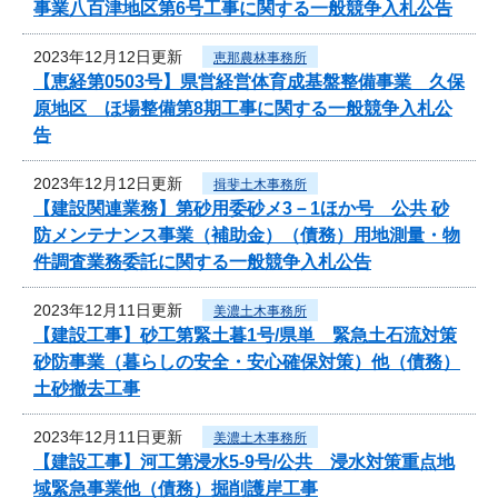
事業八百津地区第6号工事に関する一般競争入札公告
2023年12月12日更新
恵那農林事務所
【恵経第0503号】県営経営体育成基盤整備事業 久保
原地区 ほ場整備第8期工事に関する一般競争入札公
告
2023年12月12日更新
揖斐土木事務所
【建設関連業務】第砂用委砂メ3－1ほか号 公共 砂
防メンテナンス事業（補助金）（債務）用地測量・物
件調査業務委託に関する一般競争入札公告
2023年12月11日更新
美濃土木事務所
【建設工事】砂工第緊土暮1号/県単 緊急土石流対策
砂防事業（暮らしの安全・安心確保対策）他（債務）
土砂撤去工事
2023年12月11日更新
美濃土木事務所
【建設工事】河工第浸水5-9号/公共 浸水対策重点地
域緊急事業他（債務）掘削護岸工事