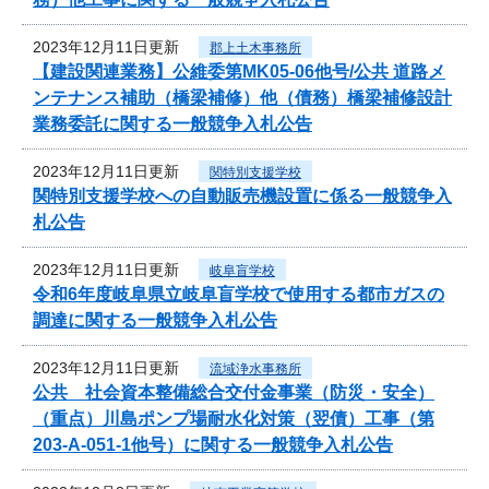
2023年12月11日更新
郡上土木事務所
【建設関連業務】公維委第MK05-06他号/公共 道路メ
ンテナンス補助（橋梁補修）他（債務）橋梁補修設計
業務委託に関する一般競争入札公告
2023年12月11日更新
関特別支援学校
関特別支援学校への自動販売機設置に係る一般競争入
札公告
2023年12月11日更新
岐阜盲学校
令和6年度岐阜県立岐阜盲学校で使用する都市ガスの
調達に関する一般競争入札公告
2023年12月11日更新
流域浄水事務所
公共 社会資本整備総合交付金事業（防災・安全）
（重点）川島ポンプ場耐水化対策（翌債）工事（第
203-A-051-1他号）に関する一般競争入札公告