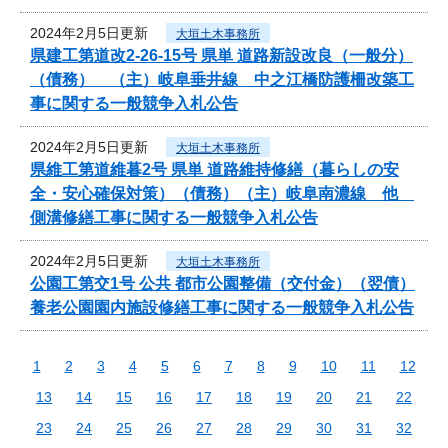
2024年2月5日更新
大垣土木事務所
県建工第道改2-26-15号 県単 道路新設改良（一般分）
（債務） （主）岐阜垂井線 中之江橋防護柵改築工
事に関する一般競争入札公告
2024年2月5日更新
大垣土木事務所
県維工第道維暮2号 県単 道路維持修繕（暮らしの安
全・安心確保対策）（債務）（主）岐阜南濃線 他
側溝修繕工事に関する一般競争入札公告
2024年2月5日更新
大垣土木事務所
公園工第交1号 公共 都市公園整備（交付金）（翌債）
養老公園園内施設修繕工事に関する一般競争入札公告
1
2
3
4
5
6
7
8
9
10
11
12
13
14
15
16
17
18
19
20
21
22
23
24
25
26
27
28
29
30
31
32