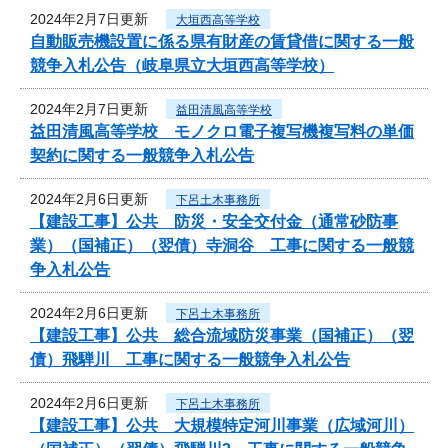
2024年2月7日更新
大垣西高等学校
自動販売機設置に係る県有財産の賃貸借に関する一般
競争入札公告（岐阜県立大垣西高等学校）
2024年2月7日更新
益田清風高等学校
益田清風高等学校 モノクロ電子複写機複写料の単価
契約に関する一般競争入札公告
2024年2月6日更新
下呂土木事務所
【建設工事】公共 防災・安全交付金（通常砂防事
業）（国補正）（翌債）寺洞谷 工事に関する一般競
争入札公告
2024年2月6日更新
下呂土木事務所
【建設工事】公共 総合流域防災事業（国補正）（翌
債）飛騨川 工事に関する一般競争入札公告
2024年2月6日更新
下呂土木事務所
【建設工事】公共 大規模特定河川事業（広域河川）