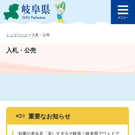
ペ
メ
このページの本文へ
ー
ニ
メ
ジ
ュ
ニ
の
ー
ュ
先
を
ー
頭
飛
トップページ
>
入札・公売
で
ば
す
し
入札・公売
。
て
本
文
へ
重要なお知らせ
知事記者会見「楽しすぎるぞ岐阜！岐阜県アウトドア