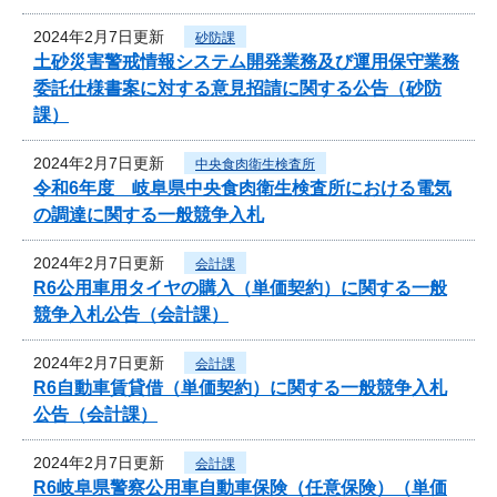
2024年2月7日更新
砂防課
土砂災害警戒情報システム開発業務及び運用保守業務
委託仕様書案に対する意見招請に関する公告（砂防
課）
2024年2月7日更新
中央食肉衛生検査所
令和6年度 岐阜県中央食肉衛生検査所における電気
の調達に関する一般競争入札
2024年2月7日更新
会計課
R6公用車用タイヤの購入（単価契約）に関する一般
競争入札公告（会計課）
2024年2月7日更新
会計課
R6自動車賃貸借（単価契約）に関する一般競争入札
公告（会計課）
2024年2月7日更新
会計課
R6岐阜県警察公用車自動車保険（任意保険）（単価