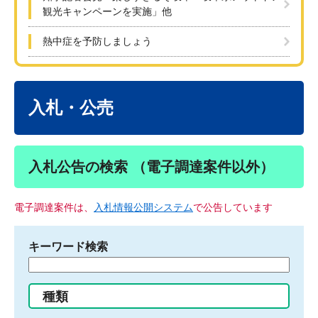
観光キャンペーンを実施」他
熱中症を予防しましょう
本
文
入札・公売
入札公告の検索 （電子調達案件以外）
電子調達案件は、
入札情報公開システム
で公告しています
キーワード検索
検
索
す
種類
る