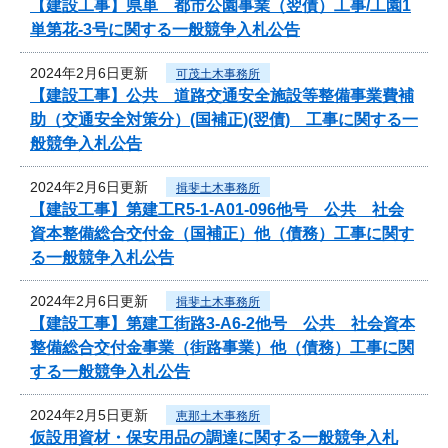
【建設工事】県単 都市公園事業（翌債）工事/工園1
単第花-3号に関する一般競争入札公告
2024年2月6日更新
可茂土木事務所
【建設工事】公共 道路交通安全施設等整備事業費補
助（交通安全対策分）(国補正)(翌債) 工事に関する一
般競争入札公告
2024年2月6日更新
揖斐土木事務所
【建設工事】第建工R5-1-A01-096他号 公共 社会
資本整備総合交付金（国補正）他（債務）工事に関す
る一般競争入札公告
2024年2月6日更新
揖斐土木事務所
【建設工事】第建工街路3-A6-2他号 公共 社会資本
整備総合交付金事業（街路事業）他（債務）工事に関
する一般競争入札公告
2024年2月5日更新
恵那土木事務所
仮設用資材・保安用品の調達に関する一般競争入札