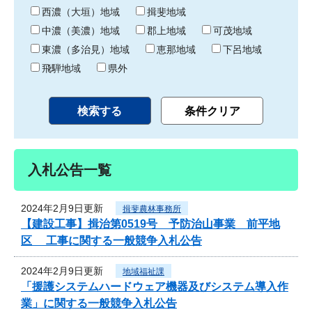
り
西濃（大垣）地域
揖斐地域
中濃（美濃）地域
郡上地域
可茂地域
東濃（多治見）地域
恵那地域
下呂地域
飛騨地域
県外
入札公告一覧
2024年2月9日更新
揖斐農林事務所
【建設工事】揖治第0519号 予防治山事業 前平地
区 工事に関する一般競争入札公告
2024年2月9日更新
地域福祉課
「援護システムハードウェア機器及びシステム導入作
業」に関する一般競争入札公告