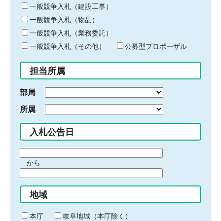
キ
一般競争入札（建設工事）
ー
一般競争入札（物品）
ワ
一般競争入札（業務委託）
ー
ド
一般競争入札（その他）
公募型プロポーザル
を
入
担当所属
力
部局
所属
入札公告日
期
から
間
期
の
間
始
地域
の
ま
終
り
わ
本庁
岐阜地域（本庁除く）