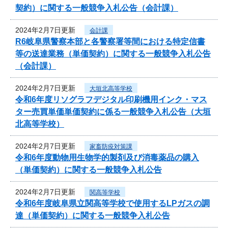
契約）に関する一般競争入札公告（会計課）
2024年2月7日更新
会計課
R6岐阜県警察本部と各警察署等間における特定信書
等の送達業務（単価契約）に関する一般競争入札公告
（会計課）
2024年2月7日更新
大垣北高等学校
令和6年度リソグラフデジタル印刷機用インク・マス
ター売買単価単価契約に係る一般競争入札公告（大垣
北高等学校）
2024年2月7日更新
家畜防疫対策課
令和6年度動物用生物学的製剤及び消毒薬品の購入
（単価契約）に関する一般競争入札公告
2024年2月7日更新
関高等学校
令和6年度岐阜県立関高等学校で使用するLPガスの調
達（単価契約）に関する一般競争入札公告