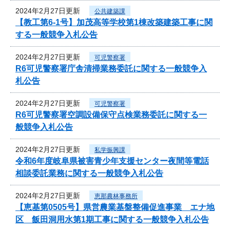
2024年2月27日更新
公共建築課
【教工第6-1号】加茂高等学校第1棟改築建築工事に関
する一般競争入札公告
2024年2月27日更新
可児警察署
R6可児警察署庁舎清掃業務委託に関する一般競争入
札公告
2024年2月27日更新
可児警察署
R6可児警察署空調設備保守点検業務委託に関する一
般競争入札公告
2024年2月27日更新
私学振興課
令和6年度岐阜県被害青少年支援センター夜間等電話
相談委託業務に関する一般競争入札公告
2024年2月27日更新
恵那農林事務所
【恵基第0505号】県営農業基盤整備促進事業 エナ地
区 飯田洞用水第1期工事に関する一般競争入札公告