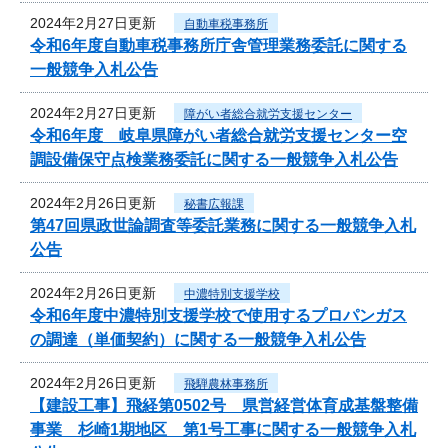
2024年2月27日更新
自動車税事務所
令和6年度自動車税事務所庁舎管理業務委託に関する
一般競争入札公告
2024年2月27日更新
障がい者総合就労支援センター
令和6年度 岐阜県障がい者総合就労支援センター空
調設備保守点検業務委託に関する一般競争入札公告
2024年2月26日更新
秘書広報課
第47回県政世論調査等委託業務に関する一般競争入札
公告
2024年2月26日更新
中濃特別支援学校
令和6年度中濃特別支援学校で使用するプロパンガス
の調達（単価契約）に関する一般競争入札公告
2024年2月26日更新
飛騨農林事務所
【建設工事】飛経第0502号 県営経営体育成基盤整備
事業 杉崎1期地区 第1号工事に関する一般競争入札