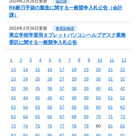
2024年2月26日更新
会計課
R6耐刃手袋の製造に関する一般競争入札公告（会計
課）
2024年2月26日更新
教育財務課
県立学校学習用タブレットパソコンヘルプデスク業務
委託に関する一般競争入札公告
1
2
3
4
5
6
7
8
9
10
11
12
13
14
15
16
17
18
19
20
21
22
23
24
25
26
27
28
29
30
31
32
33
34
35
36
37
38
39
40
41
42
43
44
45
46
47
48
49
50
51
52
53
54
55
56
57
58
59
60
61
62
63
64
65
66
67
68
69
70
71
72
73
74
75
76
77
78
79
80
81
82
83
84
85
86
87
88
89
90
91
92