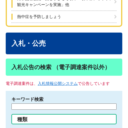
観光キャンペーンを実施」他
熱中症を予防しましょう
本
文
入札・公売
入札公告の検索 （電子調達案件以外）
電子調達案件は、
入札情報公開システム
で公告しています
キーワード検索
検
索
す
種類
る