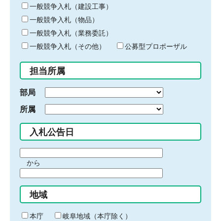
キ
一般競争入札（建設工事）
ー
一般競争入札（物品）
ワ
一般競争入札（業務委託）
ー
ド
一般競争入札（その他）
公募型プロポーザル
を
入
担当所属
力
部局
所属
入札公告日
期
から
間
期
の
間
始
地域
の
ま
終
り
わ
本庁
岐阜地域（本庁除く）