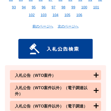
93
94
95
96
97
98
99
100
101
102
103
104
105
106
前のページへ
次のページへ
入札公告（WTO案件）
入札公告（WTO案件以外）（電子調達以
外）
入札公告（WTO案件以外）（電子調達）