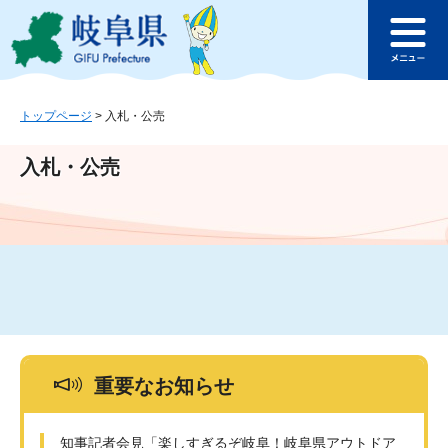
ペ
メ
このページの本文へ
ー
ニ
メ
ジ
ュ
ニ
の
ー
ュ
先
を
ー
頭
飛
トップページ
>
入札・公売
で
ば
す
し
入札・公売
。
て
本
文
へ
重要なお知らせ
知事記者会見「楽しすぎるぞ岐阜！岐阜県アウトドア