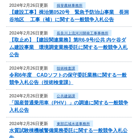
2024年2月26日更新
揖斐農林事務所
【建設工事】揖治第0520号 緊急予防治山事業 長洞
谷地区 工事（補）に関する一般競争入札公告
2024年2月26日更新
長良川上流河川開発工事事務所
【取止め】【建設関連業務】第R6-9号/公共 内ケ谷ダ
ム建設事業 環境調査業務委託に関する一般競争入札
公告
2024年2月26日更新
技術検査課
令和6年度 CADソフトの保守委託業務に関する一般
競争入札公告（技術検査課）
2024年2月26日更新
公共建築課
「国産普通乗用車（PHV）」の調達に関する一般競争
入札公告
2024年2月26日更新
東部広域水道事務所
水質試験棟機械警備業務委託に関する一般競争入札公
告