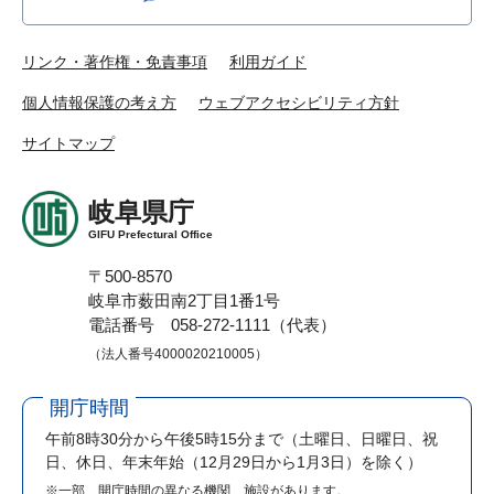
リンク・著作権・免責事項
利用ガイド
個人情報保護の考え方
ウェブアクセシビリティ方針
サイトマップ
岐阜県庁
GIFU Prefectural Office
〒500-8570
岐阜市薮田南2丁目1番1号
電話番号 058-272-1111（代表）
（法人番号4000020210005）
開庁時間
午前8時30分から午後5時15分まで
（土曜日、日曜日、祝
日、休日、年末年始（12月29日から1月3日）を除く）
※一部、開庁時間の異なる機関、施設があります。