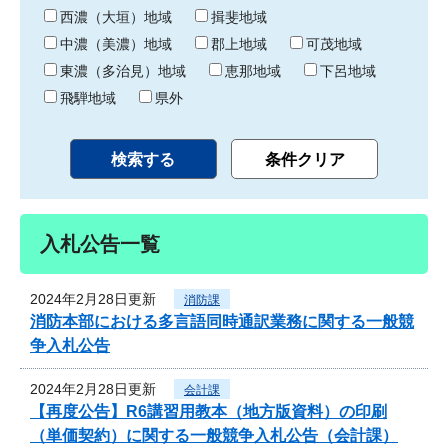
り
西濃（大垣）地域
揖斐地域
中濃（美濃）地域
郡上地域
可茂地域
東濃（多治見）地域
恵那地域
下呂地域
飛騨地域
県外
入札公告一覧
2024年2月28日更新
消防課
消防本部における多言語同時通訳業務に関する一般競
争入札公告
2024年2月28日更新
会計課
【再度公告】R6講習用教本（地方版資料）の印刷
（単価契約）に関する一般競争入札公告（会計課）