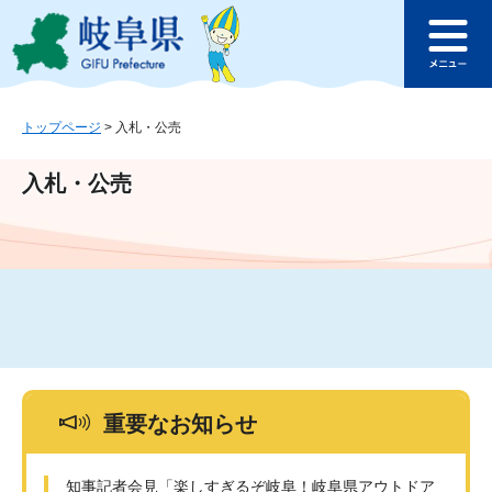
ペ
メ
このページの本文へ
ー
ニ
メ
ジ
ュ
ニ
の
ー
ュ
先
を
ー
頭
飛
トップページ
>
入札・公売
で
ば
す
し
入札・公売
。
て
本
文
へ
重要なお知らせ
知事記者会見「楽しすぎるぞ岐阜！岐阜県アウトドア