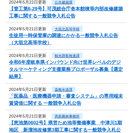
2024年5月22日更新
公共建築課
【管工第6-29号】可茂総合庁舎本館棟等内部改修建築
工事に関する一般競争入札公告
2024年5月21日更新
大垣北高等学校
生徒用一時保管庫の調達にかかる一般競争入札公告
（大垣北高等学校）
2024年5月21日更新
観光誘客推進課
令和6年度岐阜県インバウンド向け世界レベルのデジ
タルマーケティング支援業務プロポーザル募集【選定
結果】
2024年5月21日更新
薬務水道課
「医薬品・医療機器申請・審査システム」の専用端末
賃貸借に関する 一般競争入札公告
2024年5月21日更新
恵那農林事務所
【恵池第0602号】県営ため池等整備事業 中津川1期
地区 新溜池改修第3期工事に関する一般競争入札公