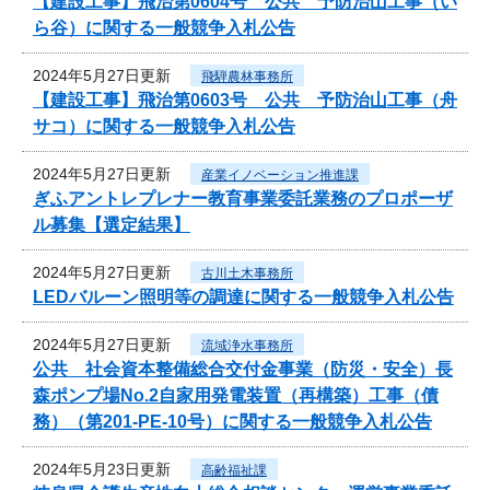
【建設工事】飛治第0604号 公共 予防治山工事（い
ら谷）に関する一般競争入札公告
2024年5月27日更新
飛騨農林事務所
【建設工事】飛治第0603号 公共 予防治山工事（舟
サコ）に関する一般競争入札公告
2024年5月27日更新
産業イノベーション推進課
ぎふアントレプレナー教育事業委託業務のプロポーザ
ル募集【選定結果】
2024年5月27日更新
古川土木事務所
LEDバルーン照明等の調達に関する一般競争入札公告
2024年5月27日更新
流域浄水事務所
公共 社会資本整備総合交付金事業（防災・安全）長
森ポンプ場No.2自家用発電装置（再構築）工事（債
務）（第201-PE-10号）に関する一般競争入札公告
2024年5月23日更新
高齢福祉課