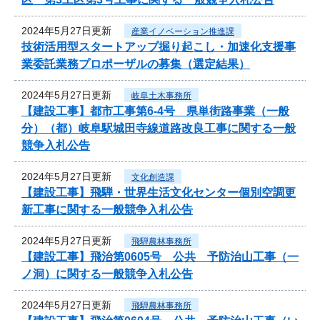
2024年5月27日更新
産業イノベーション推進課
技術活用型スタートアップ掘り起こし・加速化支援事
業委託業務プロポーザルの募集（選定結果）
2024年5月27日更新
岐阜土木事務所
【建設工事】都市工事第6-4号 県単街路事業（一般
分）（都）岐阜駅城田寺線道路改良工事に関する一般
競争入札公告
2024年5月27日更新
文化創造課
【建設工事】飛騨・世界生活文化センター個別空調更
新工事に関する一般競争入札公告
2024年5月27日更新
飛騨農林事務所
【建設工事】飛治第0605号 公共 予防治山工事（一
ノ洞）に関する一般競争入札公告
2024年5月27日更新
飛騨農林事務所