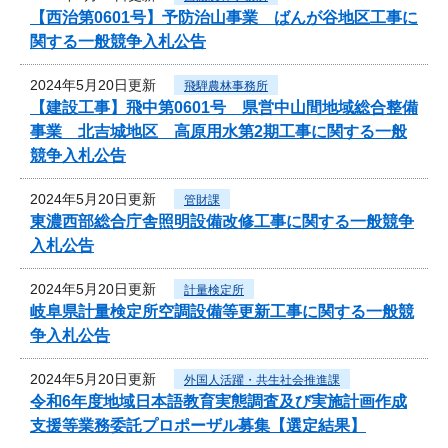
【西治第0601号】予防治山事業 ばんが谷地区工事に
関する一般競争入札公告
2024年5月20日更新
飛騨農林事務所
【建設工事】飛中第0601号 県営中山間地域総合整備
事業 北吉城地区 高原用水第2期工事に関する一般
競争入札公告
2024年5月20日更新
管財課
東濃西部総合庁舎照明設備改修工事に関する一般競争
入札公告
2024年5月20日更新
計量検定所
岐阜県計量検定所空調設備等更新工事に関する一般競
争入札公告
2024年5月20日更新
外国人活躍・共生社会推進課
令和6年度地域日本語教育実態調査及び実施計画作成
支援等業務委託プロポーザル募集【選定結果】