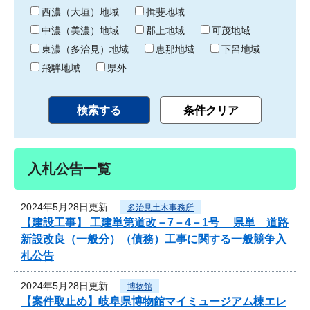
り
西濃（大垣）地域
揖斐地域
中濃（美濃）地域
郡上地域
可茂地域
東濃（多治見）地域
恵那地域
下呂地域
飛騨地域
県外
入札公告一覧
2024年5月28日更新
多治見土木事務所
【建設工事】 工建単第道改－7－4－1号 県単 道路
新設改良（一般分）（債務）工事に関する一般競争入
札公告
2024年5月28日更新
博物館
【案件取止め】岐阜県博物館マイミュージアム棟エレ