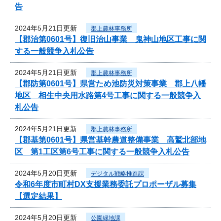
告
2024年5月21日更新
郡上農林事務所
【郡治第0601号】復旧治山事業 鬼神山地区工事に関
する一般競争入札公告
2024年5月21日更新
郡上農林事務所
【郡防第0601号】県営ため池防災対策事業 郡上八幡
地区 相生中央用水路第4号工事に関する一般競争入
札公告
2024年5月21日更新
郡上農林事務所
【郡基第0601号】県営基幹農道整備事業 高鷲北部地
区 第1工区第6号工事に関する一般競争入札公告
2024年5月20日更新
デジタル戦略推進課
令和6年度市町村DX支援業務委託プロポーザル募集
【選定結果】
2024年5月20日更新
公園緑地課