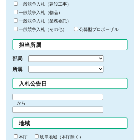
キ
一般競争入札（建設工事）
ー
一般競争入札（物品）
ワ
一般競争入札（業務委託）
ー
ド
一般競争入札（その他）
公募型プロポーザル
を
入
担当所属
力
部局
所属
入札公告日
期
から
間
期
の
間
始
地域
の
ま
終
り
わ
本庁
岐阜地域（本庁除く）