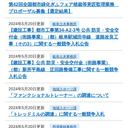
第42回全国都市緑化ぎふフェア植栽等意匠監理業務
プロポーザル募集【選定結果】
2024年5月20日更新
岐阜土木事務所
【建設工事】都市工事第34-A2-3号 公共 防災・安全交
付金（街路事業）（都）岐阜駅城田寺線 道路改良工
事（その3）に関する一般競争入札公告
2024年5月20日更新
岐阜土木事務所
【建設工事】公共 防災・安全交付金（街路事業）
（都）新所平島線 迂回路整備工事に関する一般競争
入札公告
2024年5月20日更新
地域スポーツ課
「ファンクショナルトレーナー」の調達について
2024年5月20日更新
地域スポーツ課
「トレッドミルの調達」に関する一般競争入札
2024年5月20日更新
西濃農林事務所