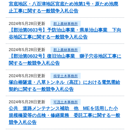
宮底地区・八百津地区宮底ため池第1号・原ため池廃
止工事に関する一般競争入札公告
2024年5月28日更新
郡上農林事務所
【郡治第0603号】予防治山事業・県単治山事業 下向
谷地区工事に関する一般競争入札公告
2024年5月28日更新
郡上農林事務所
【郡治第0602号】復旧治山事業 獅子穴谷地区工事に
関する一般競争入札公告
2024年5月28日更新
揖斐土木事務所
塚白椿隧道・八草トンネル（高圧）における電気需給
契約に関する一般競争入札公告
2024年5月28日更新
可茂土木事務所
公共 道路メンテナンス補助 他 MEを活用した小
規模橋梁等の点検・修繕業務 委託工事に関する一般
競争入札公告