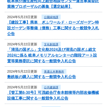
岐阜県介護生産性向上総合相談センター運営事業委託
業務プロポーザルの募集【選定結果】
2024年5月23日更新
公園緑地課
【建設工事】県単 ぎふワールド・ローズガーデン特
設ガーデン等整備（債務）工事に関する一般競争入札
公告
2024年5月22日更新
文化創造課
「清流の国ぎふ」文化祭2024及び清流の国ぎふ総文
2024に係る 岐阜メモリアルセンターの階段アート設
置等業務委託に関する一般競争入札公告
2024年5月22日更新
美濃土木事務所
敷鉄板の購入に関する一般競争入札公告
2024年5月22日更新
公共建築課
【管工第6-30号】可茂総合庁舎本館棟等内部改修機械
設備工事に関する一般競争入札公告