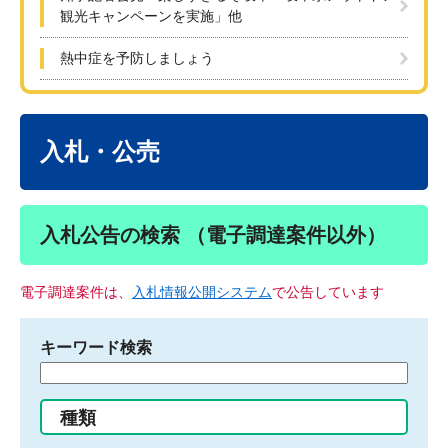
観光キャンペーンを実施」他
熱中症を予防しましょう
本
文
入札・公売
入札公告の検索 （電子調達案件以外）
電子調達案件は、
入札情報公開システム
で公告しています
キーワード検索
検
索
す
種類
る