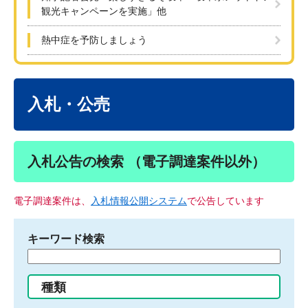
観光キャンペーンを実施」他
熱中症を予防しましょう
本
文
入札・公売
入札公告の検索 （電子調達案件以外）
電子調達案件は、
入札情報公開システム
で公告しています
キーワード検索
検
索
す
種類
る