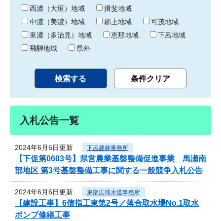
り
西濃（大垣）地域
揖斐地域
中濃（美濃）地域
郡上地域
可茂地域
東濃（多治見）地域
恵那地域
下呂地域
飛騨地域
県外
入札公告一覧
2024年6月6日更新
下呂農林事務所
【下促第0603号】県営農業基盤整備促進事業 馬瀬南
部地区 第3号基盤整備工事に関する一般競争入札公告
2024年6月6日更新
東部広域水道事務所
【建設工事】6債指工東第2号／落合取水場No.1取水
ポンプ修繕工事