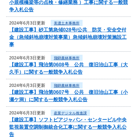
小規模橋梁等の点検・修繕業務 ）工事に関する一般競
争入札公告
2024年6月3日更新
美濃土木事務所
【建設工事】砂工第急傾028号/公共 防災・安全交付
金（急傾斜地崩壊対策事業）急傾斜地崩壊対策施設工
事
2024年6月3日更新
飛騨農林事務所
【建設工事】飛治第0608号 公共 復旧治山工事（大
久手）に関する一般競争入札公告
2024年6月3日更新
飛騨農林事務所
【建設工事】飛治第0607号 公共 復旧治山工事（小
瀬ケ洞）に関する一般競争入札公告
2024年6月3日更新
産業デジタル推進課
【建設工事】ソフトピアジャパン・センタービル中央
監視装置空調制御統合化工事に関する一般競争入札公
告