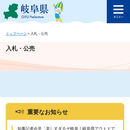
ペ
メ
このページの本文へ
ー
ニ
メ
ジ
ュ
ニ
の
ー
ュ
先
を
ー
頭
飛
トップページ
>
入札・公売
で
ば
す
し
入札・公売
。
て
本
文
へ
重要なお知らせ
知事記者会見「楽しすぎるぞ岐阜！岐阜県アウトドア