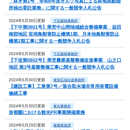
「林オ第1号 令和6年度オルソ写真による林地異動箇
所抽出委託業務」に関する一般競争入札公告
2024年5月30日更新
下呂農林事務所
【下中第0601号】県営中山間地域総合整備事業 益田
南部地区 笹洞鳥獣害防止柵第1期、月本他鳥獣害防止
柵第2期工事に関する一般競争入札公告
2024年5月30日更新
下呂農林事務所
【下促第0602号】県営農業基盤整備促進事業 山之口
地区 第3号基盤整備工事に関する一般競争入札公告
2024年5月30日更新
東部広域水道事務所
【建設工事】工東第7号／落合取水場非常用発電設備
修繕工事
2024年5月30日更新
東京事務所
首都圏における観光PR事業開催業務
2024年5月29日更新
健康推進課