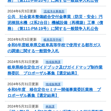
務）（第111-PM-20号）に関する一般競争入札公告
2024年6月3日更新
流域浄水事務所
公共 社会資本整備総合交付金事業（防災・安全）汚
泥棟脱水機（2系2台目）機械設備（再構築）工事（債
務）（第111-PM-19号）に関する一般競争入札公告
2024年6月3日更新
岐阜高等学校
令和6年度岐阜県立岐阜高等学校で使用する都市ガス
の調達に関する一般競争入札
2024年5月31日更新
地域振興課
岐阜県移住定住ガイドブック及びガイドマップ制作業
務委託 プロポーザル募集【選定結果】
2024年5月31日更新
地域振興課
令和6年度 移住定住セミナー開催事業委託業務 プ
ロポーザル募集【選定結果】
2024年5月31日更新
林政課