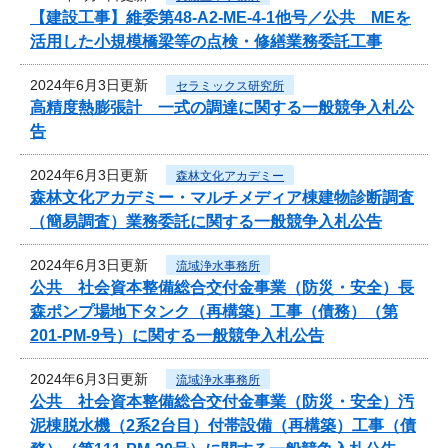
【建設工事】維委第48-A2-ME-4-1他号／公共 MEを
活用した小規模橋梁等の点検・修繕業務委託工事
2024年6月3日更新
セラミックス研究所
高精度熱膨張計 一式の調達に関する一般競争入札公
告
2024年6月3日更新
森林文化アカデミー
森林文化アカデミー・マルチメディア棟建物診断調査
（簡易調査）業務委託に関する一般競争入札公告
2024年6月3日更新
流域浄水事務所
公共 社会資本整備総合交付金事業（防災・安全）長
森ポンプ場地下タンク（再構築）工事（債務）（第
201-PM-9号）に関する一般競争入札公告
2024年6月3日更新
流域浄水事務所
公共 社会資本整備総合交付金事業（防災・安全）汚
泥棟脱水機（2系2台目）付帯設備（再構築）工事（債