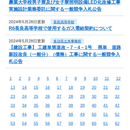
農業大学校男子寮及び女子寮照明設備LED化改修工事
実施設計業務委託に関する一般競争入札公告
2024年5月28日更新
長良高等学校
R6長良高等学校で使用するガス需給契約について
2024年5月28日更新
多治見土木事務所
【建設工事】 工建単第道改－7－4－1号 県単 道路
新設改良（一般分）（債務）工事に関する一般競争入
札公告
1
2
3
4
5
6
7
8
9
10
11
12
13
14
15
16
17
18
19
20
21
22
23
24
25
26
27
28
29
30
31
32
33
34
35
36
37
38
39
40
41
42
43
44
45
46
47
48
49
50
51
52
53
54
55
56
57
58
59
60
61
62