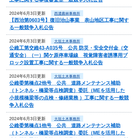
2024年6月3日更新
西濃農林事務所
【西治第0603号】復旧治山事業 表山地区工事に関す
る一般競争入札公告
2024年6月3日更新
大垣土木事務所
公維工第交維43-A035号 公共 防災・安全交付金（交
通安全）（一）関ケ原停車場線 視覚障害者誘導用ブ
ロック設置工事に関する一般競争入札公告
2024年6月3日更新
大垣土木事務所
公維委第橋点2他号 公共 道路メンテナンス補助
（トンネル・橋梁等点検調査）委託（MEを活用した
小規模橋梁等の点検・修繕業務 ）工事に関する一般競
争入札公告
2024年6月3日更新
大垣土木事務所
公維委第橋点1他号 公共 道路メンテナンス補助
（トンネル・橋梁等点検調査）委託（MEを活用した