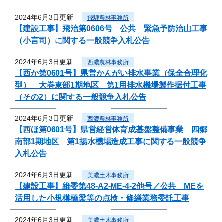
2024年6月3日更新
飛騨農林事務所
【建設工事】飛治第0606号 公共 緊急予防治山工事
（小言司）に関する一般競争入札公告
2024年6月3日更新
西濃農林事務所
【西か第0601号】県営かんがい排水事業（保全合理化
型） 大巻東部1期地区 第1用排水機場製作据付工事
（その2）に関する一般競争入札公告
2024年6月3日更新
西濃農林事務所
【西ほ第0601号】県営経営体育成基盤整備事業 四郷
南部1期地区 第1揚水機場造成工事に関する一般競争
入札公告
2024年6月3日更新
美濃土木事務所
【建設工事】維委第48-A2-ME-4-2他号／公共 MEを
活用した小規模橋梁等の点検・修繕業務委託工事
2024年6月3日更新
美濃土木事務所