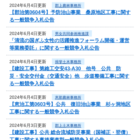
2024年6月4日更新
郡上農林事務所
【郡治第0604号】予防治山事業 桑原地区工事に関す
る一般競争入札公告
2024年6月4日更新
男女共同参画推進課
「清流の国ぎふ女性の活躍推進フォーラム開催・運営
等業務委託」に関する一般競争入札公告
2024年6月4日更新
揖斐土木事務所
【建設工事】第維工交安43-A30 他号 公共 防
災・安全交付金（交通安全）他 歩道整備工事に関す
る一般競争入札公告
2024年6月4日更新
恵那農林事務所
【恵治工第0603号】公共 復旧治山事業 杉ヶ洞地区
工事に関する一般競争入札公告
2024年6月3日更新
郡上土木事務所
【建設工事】公共 総合流域防災事業（国補正・翌債）
工事に関する事後審査型一般競争入札公告