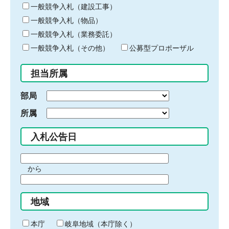
キ
一般競争入札（建設工事）
ー
一般競争入札（物品）
ワ
一般競争入札（業務委託）
ー
ド
一般競争入札（その他）
公募型プロポーザル
を
入
担当所属
力
部局
所属
入札公告日
期
から
間
期
の
間
始
地域
の
ま
終
り
わ
本庁
岐阜地域（本庁除く）