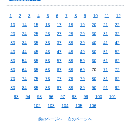
1
2
3
4
5
6
7
8
9
10
11
12
13
14
15
16
17
18
19
20
21
22
23
24
25
26
27
28
29
30
31
32
33
34
35
36
37
38
39
40
41
42
43
44
45
46
47
48
49
50
51
52
53
54
55
56
57
58
59
60
61
62
63
64
65
66
67
68
69
70
71
72
73
74
75
76
77
78
79
80
81
82
83
84
85
86
87
88
89
90
91
92
93
94
95
96
97
98
99
100
101
102
103
104
105
106
前のページへ
次のページへ