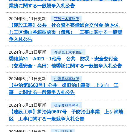
業務に関する一般競争入札公告
2024年6月11日更新
下呂土木事務所
【建設工事】公共 社会資本整備総合交付金 他 おん
じ工区焼山谷箱型函渠（債務） 工事に関する一般競
争入札公告
2024年6月11日更新
多治見土木事務所
委維第31－A021－1他号 公共 防災・安全交付金
（交通安全・高田）他委託に関する一般競争入札公告
2024年6月11日更新
中濃農林事務所
【中治第0603号】公共 復旧治山事業 上ミ向 工
事 に関する一般競争入札公告
2024年6月11日更新
揖斐農林事務所
【建設工事】揖治第0607号 予防治山事業 上ケ瀬地
区 工事に関する一般競争入札公告
2024年6月11日更新
公共建築課