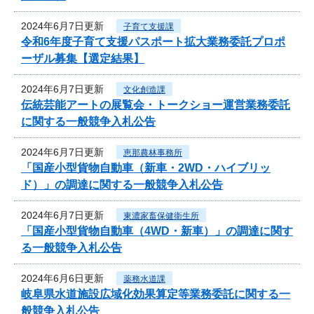
2024年6月7日更新
子育て支援課
令和6年度子育て支援パスポート拡大業務委託プロポ
ーザル募集【選定結果】
2024年6月7日更新
文化創造課
伝統芸能アートの展覧会・トークショー運営業務委託
に関する一般競争入札公告
2024年6月7日更新
恵那農林事務所
「国産小型貨物自動車（新車・2WD・ハイブリッ
ド）」の調達に関する一般競争入札公告
2024年6月7日更新
東濃家畜保健衛生所
「国産小型貨物自動車（4WD・新車）」の調達に関す
る一般競争入札公告
2024年6月6日更新
薬務水道課
岐阜県水道施設広域化効果算定等業務委託に関する一
般競争入札公告