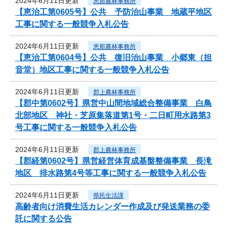
2024年6月11日更新
恵那農林事務所
【恵治工第0605号】公共 予防治山事業 地蔵平地区
工事に関する一般競争入札公告
2024年6月11日更新
恵那農林事務所
【恵治工第0604号】公共 復旧治山事業 小郷東（担
音堂）地区工事に関する一般競争入札公告
2024年6月11日更新
郡上農林事務所
【郡中第0602号】県営中山間地域総合整備事業 白鳥
北部地区 神社・芝原集落道第1号・二日町用水路第3
号工事に関する一般競争入札公告
2024年6月11日更新
郡上農林事務所
【郡経第0602号】県営経営体育成基盤整備事業 長滝
地区 排水路第4号等工事に関する一般競争入札公告
2024年6月11日更新
県民生活課
高齢者向け消費生活カレンダー作成及び発送業務の委
託に関する公告