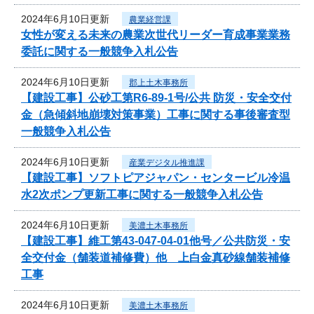
2024年6月10日更新
農業経営課
女性が変える未来の農業次世代リーダー育成事業業務
委託に関する一般競争入札公告
2024年6月10日更新
郡上土木事務所
【建設工事】公砂工第R6-89-1号/公共 防災・安全交付
金（急傾斜地崩壊対策事業）工事に関する事後審査型
一般競争入札公告
2024年6月10日更新
産業デジタル推進課
【建設工事】ソフトピアジャパン・センタービル冷温
水2次ポンプ更新工事に関する一般競争入札公告
2024年6月10日更新
美濃土木事務所
【建設工事】維工第43-047-04-01他号／公共防災・安
全交付金（舗装道補修費）他 上白金真砂線舗装補修
工事
2024年6月10日更新
美濃土木事務所