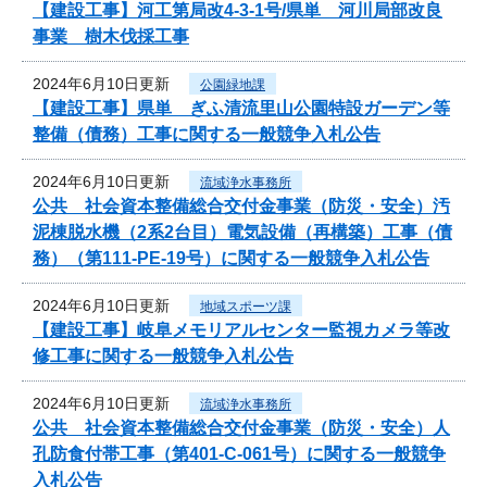
【建設工事】河工第局改4-3-1号/県単 河川局部改良
事業 樹木伐採工事
2024年6月10日更新
公園緑地課
【建設工事】県単 ぎふ清流里山公園特設ガーデン等
整備（債務）工事に関する一般競争入札公告
2024年6月10日更新
流域浄水事務所
公共 社会資本整備総合交付金事業（防災・安全）汚
泥棟脱水機（2系2台目）電気設備（再構築）工事（債
務）（第111-PE-19号）に関する一般競争入札公告
2024年6月10日更新
地域スポーツ課
【建設工事】岐阜メモリアルセンター監視カメラ等改
修工事に関する一般競争入札公告
2024年6月10日更新
流域浄水事務所
公共 社会資本整備総合交付金事業（防災・安全）人
孔防食付帯工事（第401-C-061号）に関する一般競争
入札公告