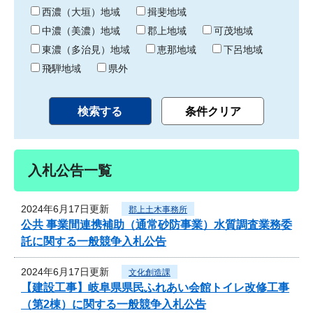
り
西濃（大垣）地域
揖斐地域
中濃（美濃）地域
郡上地域
可茂地域
東濃（多治見）地域
恵那地域
下呂地域
飛騨地域
県外
入札公告一覧
2024年6月17日更新
郡上土木事務所
公共 事業間連携補助（通常砂防事業）水質調査業務委
託に関する一般競争入札公告
2024年6月17日更新
文化創造課
【建設工事】岐阜県県民ふれあい会館トイレ改修工事
（第2棟）に関する一般競争入札公告