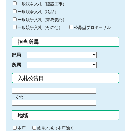
キ
一般競争入札（建設工事）
ー
一般競争入札（物品）
ワ
一般競争入札（業務委託）
ー
ド
一般競争入札（その他）
公募型プロポーザル
を
入
担当所属
力
部局
所属
入札公告日
期
から
間
期
の
間
始
地域
の
ま
終
り
わ
本庁
岐阜地域（本庁除く）