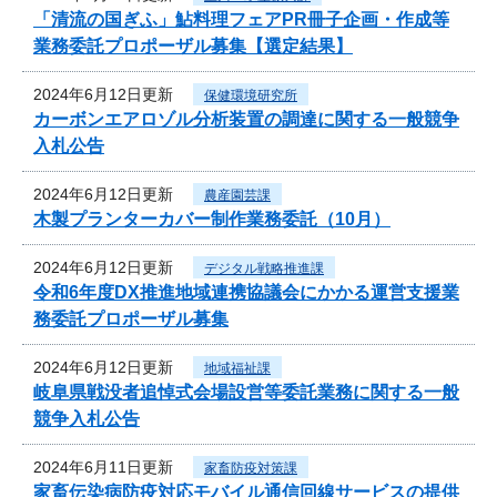
「清流の国ぎふ」鮎料理フェアPR冊子企画・作成等
業務委託プロポーザル募集【選定結果】
2024年6月12日更新
保健環境研究所
カーボンエアロゾル分析装置の調達に関する一般競争
入札公告
2024年6月12日更新
農産園芸課
木製プランターカバー制作業務委託（10月）
2024年6月12日更新
デジタル戦略推進課
令和6年度DX推進地域連携協議会にかかる運営支援業
務委託プロポーザル募集
2024年6月12日更新
地域福祉課
岐阜県戦没者追悼式会場設営等委託業務に関する一般
競争入札公告
2024年6月11日更新
家畜防疫対策課
家畜伝染病防疫対応モバイル通信回線サービスの提供