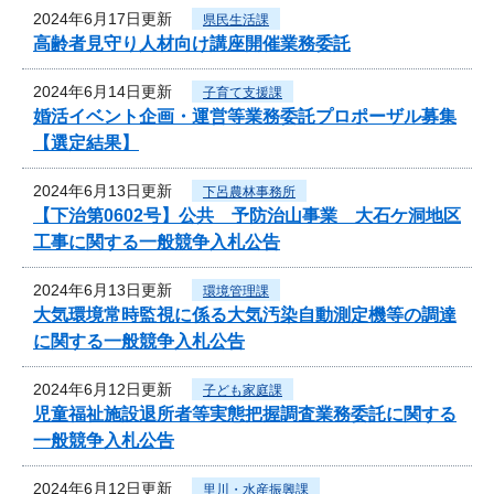
2024年6月17日更新
県民生活課
高齢者見守り人材向け講座開催業務委託
2024年6月14日更新
子育て支援課
婚活イベント企画・運営等業務委託プロポーザル募集
【選定結果】
2024年6月13日更新
下呂農林事務所
【下治第0602号】公共 予防治山事業 大石ケ洞地区
工事に関する一般競争入札公告
2024年6月13日更新
環境管理課
大気環境常時監視に係る大気汚染自動測定機等の調達
に関する一般競争入札公告
2024年6月12日更新
子ども家庭課
児童福祉施設退所者等実態把握調査業務委託に関する
一般競争入札公告
2024年6月12日更新
里川・水産振興課