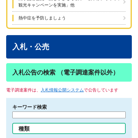
観光キャンペーンを実施」他
熱中症を予防しましょう
本
文
入札・公売
入札公告の検索 （電子調達案件以外）
電子調達案件は、
入札情報公開システム
で公告しています
キーワード検索
検
索
す
種類
る