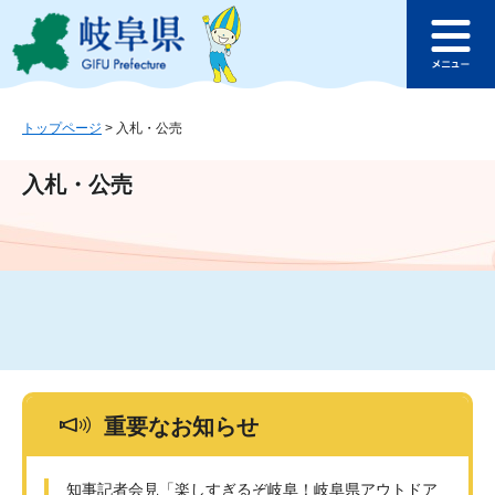
ペ
メ
このページの本文へ
ー
ニ
メ
ジ
ュ
ニ
の
ー
ュ
先
を
ー
頭
飛
トップページ
>
入札・公売
で
ば
す
し
入札・公売
。
て
本
文
へ
重要なお知らせ
知事記者会見「楽しすぎるぞ岐阜！岐阜県アウトドア