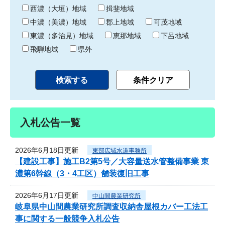
り
西濃（大垣）地域
揖斐地域
中濃（美濃）地域
郡上地域
可茂地域
東濃（多治見）地域
恵那地域
下呂地域
飛騨地域
県外
入札公告一覧
2026年6月18日更新
東部広域水道事務所
【建設工事】施工B2第5号／大容量送水管整備事業 東
濃第6幹線（3・4工区）舗装復旧工事
2026年6月17日更新
中山間農業研究所
岐阜県中山間農業研究所調査収納舎屋根カバー工法工
事に関する一般競争入札公告