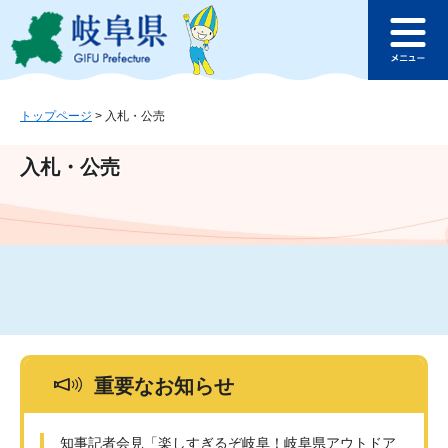
ペ
メ
このページの本文へ
ー
ニ
メ
ジ
ュ
ニ
の
ー
ュ
先
を
ー
頭
飛
トップページ
>
入札・公売
で
ば
す
し
入札・公売
。
て
本
文
へ
重要なお知らせ
知事記者会見「楽しすぎるぞ岐阜！岐阜県アウトドア