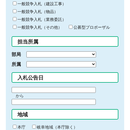
キ
一般競争入札（建設工事）
ー
一般競争入札（物品）
ワ
一般競争入札（業務委託）
ー
ド
一般競争入札（その他）
公募型プロポーザル
を
入
担当所属
力
部局
所属
入札公告日
期
から
間
期
の
間
始
地域
の
ま
終
り
わ
本庁
岐阜地域（本庁除く）