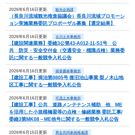
2026年6月16日更新
観光企画課
（長良川流域観光推進協議会）長良川流域プロモーシ
ョン実施業務委託プロポーザル募集【選定結果】
2026年6月16日更新
古川土木事務所
【建設関連業務】委維3公第43-A012-11-S1号 公
共 防災・安全交付金（交通安全・標識点検）業務委
託に関する一般競争入札公告
2026年6月16日更新
揖斐農林事務所
【建設工事】揖治第0805号 復旧治山事業 梨ノ木山地
区工事に関する一般競争入札公告
2026年6月16日更新
可茂土木事務所
【建設工事】公共 道路メンテナンス補助 他 ME
を活用した小規模橋梁等の点検・修繕業務 委託工事/
委維3第MK08－ME他号に関する一般競争入札公告
2026年6月15日更新
男女共同参画推進課