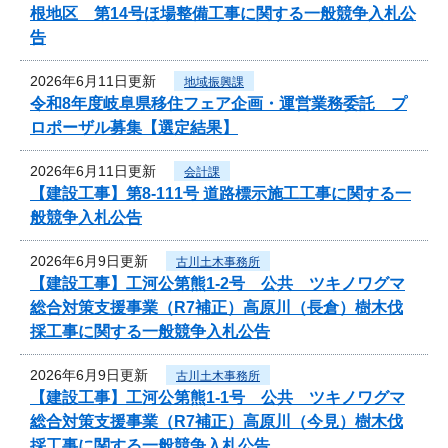
根地区 第14号ほ場整備工事に関する一般競争入札公
告
2026年6月11日更新
地域振興課
令和8年度岐阜県移住フェア企画・運営業務委託 プ
ロポーザル募集【選定結果】
2026年6月11日更新
会計課
【建設工事】第8-111号 道路標示施工工事に関する一
般競争入札公告
2026年6月9日更新
古川土木事務所
【建設工事】工河公第熊1-2号 公共 ツキノワグマ
総合対策支援事業（R7補正）高原川（長倉）樹木伐
採工事に関する一般競争入札公告
2026年6月9日更新
古川土木事務所
【建設工事】工河公第熊1-1号 公共 ツキノワグマ
総合対策支援事業（R7補正）高原川（今見）樹木伐
採工事に関する一般競争入札公告