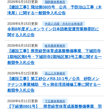
2026年6月15日更新
飛騨農林事務所
【建設工事】飛治第0805号 公共 予防治山工事（木
滝尾）に関する一般競争入札公告
2026年6月15日更新
外国人活躍・共生社会推進課
令和8年度ぎふオンライン日本語教室運営業務委託に
関する入札公告
2026年6月15日更新
岐阜農林事務所
【建設工事】県営経営体育成基盤整備事業 下城田寺
1期地区第6号・下城田寺2期地区第3号工事に関する一
般競争入札公告
2026年6月12日更新
高山土木事務所
【建設工事】第工砂公メR8-10-1号／公共 砂防メン
テナンス事業補助 弓ヶ洞谷渓流補修工事に関する一
般競争入札公告
2026年6月11日更新
下呂農林事務所
【下経第0801号】 県営経営体育成基盤整備事業 羽