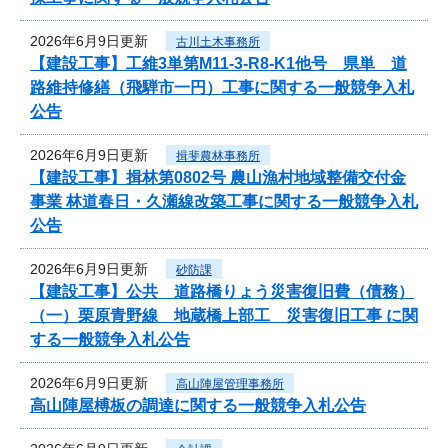
2026年6月9日更新
古川土木事務所
【建設工事】工維3単第M11-3-R8-K1他号 県単 道
路維持修繕（飛騨市一円）工事に関する一般競争入札
公告
2026年6月9日更新
揖斐農林事務所
【建設工事】揖林第0802号 農山漁村地域整備交付金
事業 林道春日・久瀬線改築工事に関する一般競争入札
公告
2026年6月9日更新
砂防課
【建設工事】公共 道路橋りょう災害復旧費（債務）
（一）栗原青野線 地蔵橋上部工 災害復旧工事 に関
する一般競争入札公告
2026年6月9日更新
高山陣屋管理事務所
高山陣屋榑板の調達に関する一般競争入札公告