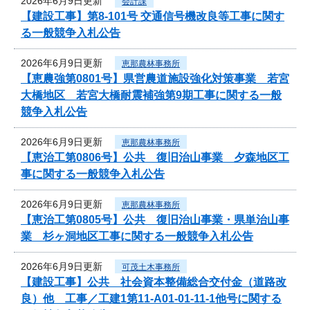
2026年6月9日更新
会計課
【建設工事】第8-101号 交通信号機改良等工事に関す
る一般競争入札公告
2026年6月9日更新
恵那農林事務所
【恵農強第0801号】県営農道施設強化対策事業 若宮
大橋地区 若宮大橋耐震補強第9期工事に関する一般
競争入札公告
2026年6月9日更新
恵那農林事務所
【恵治工第0806号】公共 復旧治山事業 夕森地区工
事に関する一般競争入札公告
2026年6月9日更新
恵那農林事務所
【恵治工第0805号】公共 復旧治山事業・県単治山事
業 杉ヶ洞地区工事に関する一般競争入札公告
2026年6月9日更新
可茂土木事務所
【建設工事】公共 社会資本整備総合交付金（道路改
良）他 工事／工建1第11-A01-01-11-1他号に関する