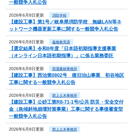
一般競争入札公告
2026年6月8日更新
消防学校
【建設工事】第1号／岐阜県消防学校 無線LAN等ネ
ットワーク機器更新工事に関する一般競争入札公告
2026年6月8日更新
義務教育課
【選定結果】令和8年度「日本語初期指導支援事業
（オンライン日本語初期指導）」に係る業務委託
2026年6月8日更新
西濃農林事務所
【建設工事】西治第0802号 復旧治山事業 初谷地区
工事に関する一般競争入札公告
2026年6月8日更新
郡上土木事務所
【建設工事】公砂工第R8-71-1号/公共 防災・安全交付
金（急傾斜地崩壊対策事業）工事に関する事後審査型
一般競争入札公告
2026年6月8日更新
郡上土木事務所