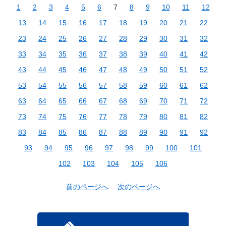
1
2
3
4
5
6
7
8
9
10
11
12
13
14
15
16
17
18
19
20
21
22
23
24
25
26
27
28
29
30
31
32
33
34
35
36
37
38
39
40
41
42
43
44
45
46
47
48
49
50
51
52
53
54
55
56
57
58
59
60
61
62
63
64
65
66
67
68
69
70
71
72
73
74
75
76
77
78
79
80
81
82
83
84
85
86
87
88
89
90
91
92
93
94
95
96
97
98
99
100
101
102
103
104
105
106
前のページへ
次のページへ