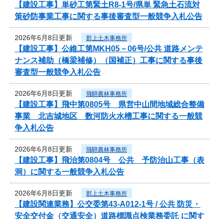
【建設工事】単砂工第緊土R8-1号/県単 緊急土石流対
策砂防事業工事に関する事後審査型一般競争入札公告
2026年6月8日更新
郡上土木事務所
【建設工事】公維工第MKH05－06号/公共 道路メンテ
ナンス補助（橋梁補修）（国補正）工事に関する事後
審査型一般競争入札公告
2026年6月8日更新
飛騨農林事務所
【建設工事】飛中第0805号 県営中山間地域総合整備
事業 北吉城地区 数河防火水槽工事に関する一般競
争入札公告
2026年6月8日更新
飛騨農林事務所
【建設工事】飛治第0804号 公共 予防治山工事（表
洞）に関する一般競争入札公告
2026年6月8日更新
郡上土木事務所
【建設関連業務】公交委第43-A012-1号 / 公共 防災・
安全交付金（交通安全）道路標識点検業務委託 に関す