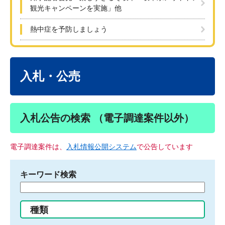
観光キャンペーンを実施」他
熱中症を予防しましょう
本
文
入札・公売
入札公告の検索 （電子調達案件以外）
電子調達案件は、
入札情報公開システム
で公告しています
キーワード検索
検
索
す
種類
る