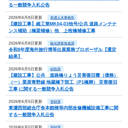
る一般競争入札公告
2026年6月8日更新
美濃土木事務所
【建設工事】維工第MK04-03他号/公共 道路メンテナ
ンス補助（橋梁補修）他 上牧橋補修工事
2026年6月8日更新
観光誘客推進課
令和8年度海外旅行博等出展業務プロポーザル【選定
結果】
2026年6月5日更新
砂防課
【建設工事】公共 道路橋りょう災害復旧費（債務）
（一）栗原青野線 地蔵橋下部工（P1橋脚） 災害復旧
工事 に関する一般競争入札公告
2026年6月5日更新
管財課
東濃西部総合庁舎本館棟等内部改修機械設備工事に関
する一般競争入札公告
2026年6月5日更新
管財課