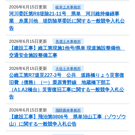
2026年6月15日更新
岐阜土木事務所
河川委託第R8堤除21-11号 県単 河川維持修繕事
業 糸貫川他 堤防除草委託に関する一般競争入札公
告
2026年6月15日更新
美濃土木事務所
【建設工事】維工第現施1他号/県単 現道施設整備他
交通安全施設整備工事
2026年6月15日更新
大垣土木事務所
公維工第R7道災227-3号 公共 道路橋りょう災害復
旧費（債務）（一）栗原青野線 地蔵橋下部工
（A1.A2橋台）災害復旧工事に関する一般競争入札公
告
2026年6月15日更新
飛騨農林事務所
【建設工事】飛治第0806号 県単治山工事（ゾウゾウ
山）に関する一般競争入札公告