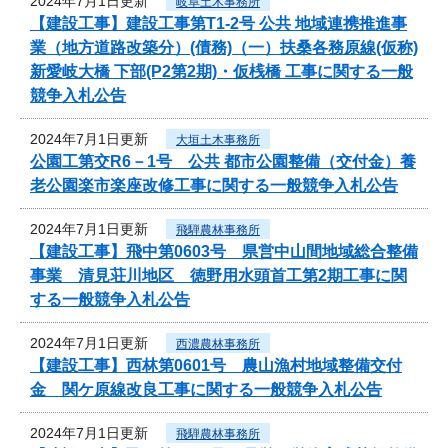
2024年7月1日更新
岐阜土木事務所
【建設工事】建設工事第T1-2号 公共 地域連携推進事
業（地方道路改築分）(債務)（一）扶桑各務原線(仮称)
新愛岐大橋 下部(P2第2期)・仮桟橋 工事に関する一般
競争入札公告
2024年7月1日更新
大垣土木事務所
公園工第交R6－1号 公共 都市公園整備（交付金）養
老公園楽市楽座改修工事に関する一般競争入札公告
2024年7月1日更新
飛騨農林事務所
【建設工事】飛中第0603号 県営中山間地域総合整備
事業 清見荘川地区 徳野用水頭首工第2期工事に関
する一般競争入札公告
2024年7月1日更新
西濃農林事務所
【建設工事】西林第0601号 農山漁村地域整備交付
金 関ケ原線改良工事に関する一般競争入札公告
2024年7月1日更新
飛騨農林事務所