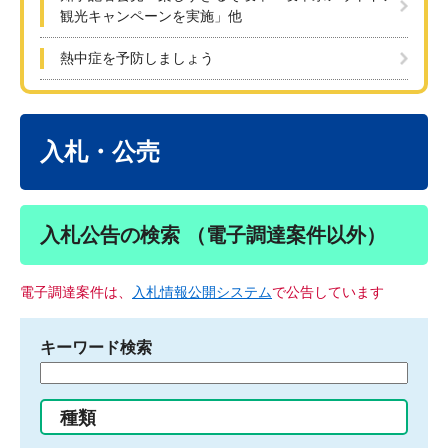
観光キャンペーンを実施」他
熱中症を予防しましょう
本
文
入札・公売
入札公告の検索 （電子調達案件以外）
電子調達案件は、
入札情報公開システム
で公告しています
キーワード検索
検
索
す
種類
る