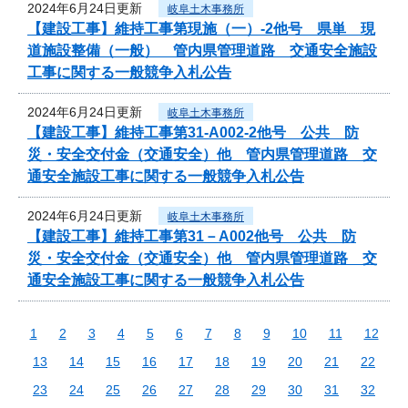
2024年6月24日更新
岐阜土木事務所
【建設工事】維持工事第現施（一）-2他号 県単 現
道施設整備（一般） 管内県管理道路 交通安全施設
工事に関する一般競争入札公告
2024年6月24日更新
岐阜土木事務所
【建設工事】維持工事第31-A002-2他号 公共 防
災・安全交付金（交通安全）他 管内県管理道路 交
通安全施設工事に関する一般競争入札公告
2024年6月24日更新
岐阜土木事務所
【建設工事】維持工事第31－A002他号 公共 防
災・安全交付金（交通安全）他 管内県管理道路 交
通安全施設工事に関する一般競争入札公告
1
2
3
4
5
6
7
8
9
10
11
12
13
14
15
16
17
18
19
20
21
22
23
24
25
26
27
28
29
30
31
32