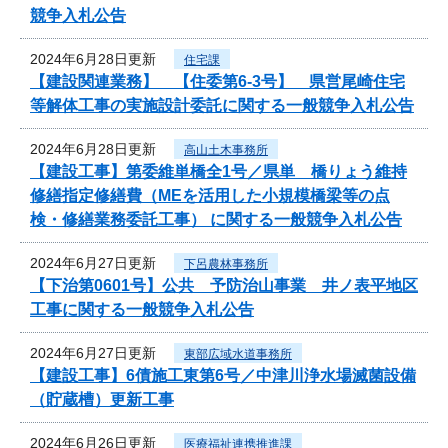
競争入札公告
2024年6月28日更新
住宅課
【建設関連業務】 【住委第6-3号】 県営尾崎住宅
等解体工事の実施設計委託に関する一般競争入札公告
2024年6月28日更新
高山土木事務所
【建設工事】第委維単橋全1号／県単 橋りょう維持
修繕指定修繕費（MEを活用した小規模橋梁等の点
検・修繕業務委託工事） に関する一般競争入札公告
2024年6月27日更新
下呂農林事務所
【下治第0601号】公共 予防治山事業 井ノ表平地区
工事に関する一般競争入札公告
2024年6月27日更新
東部広域水道事務所
【建設工事】6債施工東第6号／中津川浄水場滅菌設備
（貯蔵槽）更新工事
2024年6月26日更新
医療福祉連携推進課