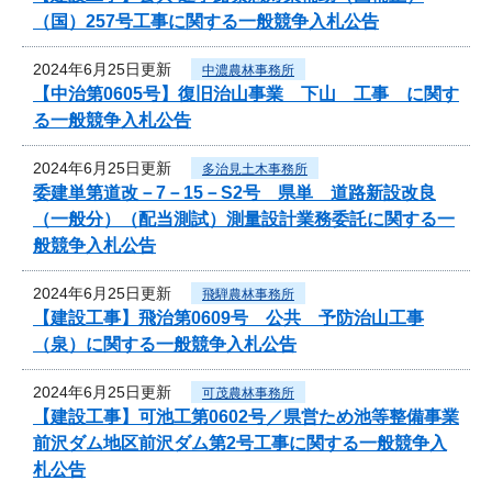
（国）257号工事に関する一般競争入札公告
2024年6月25日更新
中濃農林事務所
【中治第0605号】復旧治山事業 下山 工事 に関す
る一般競争入札公告
2024年6月25日更新
多治見土木事務所
委建単第道改－7－15－S2号 県単 道路新設改良
（一般分）（配当測試）測量設計業務委託に関する一
般競争入札公告
2024年6月25日更新
飛騨農林事務所
【建設工事】飛治第0609号 公共 予防治山工事
（泉）に関する一般競争入札公告
2024年6月25日更新
可茂農林事務所
【建設工事】可池工第0602号／県営ため池等整備事業
前沢ダム地区前沢ダム第2号工事に関する一般競争入
札公告