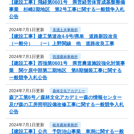
【建設工事】飛経第0601号 県営経営体育成基盤整備
事業 杉崎2期地区 第2号工事に関する一般競争入札
公告
2024年7月1日更新
美濃土木事務所
【建設工事】建工第道改4-9号/県単 道路新設改良
（一般分） （一）上野関線 他 道路改良工事
2024年7月1日更新
西濃農林事務所
【建設工事】西強第0601号 県営農道施設強化対策事
業 関ケ原中部第二期地区 第8期舗装工事に関する
一般競争入札公告
2024年7月1日更新
森林文化アカデミー
森ア工第6号／森林文化アカデミー森の情報センター
及び森の工房照明設備改修工事に関する一般競争入札
公告
2024年7月1日更新
岐阜農林事務所
【建設工事】公共 予防治山事業 車洞に関する一般