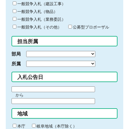
キ
一般競争入札（建設工事）
ー
一般競争入札（物品）
ワ
一般競争入札（業務委託）
ー
ド
一般競争入札（その他）
公募型プロポーザル
を
入
担当所属
力
部局
所属
入札公告日
期
から
間
期
の
間
始
地域
の
ま
終
り
わ
本庁
岐阜地域（本庁除く）