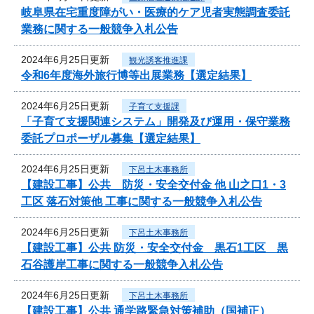
岐阜県在宅重度障がい・医療的ケア児者実態調査委託
業務に関する一般競争入札公告
2024年6月25日更新
観光誘客推進課
令和6年度海外旅行博等出展業務【選定結果】
2024年6月25日更新
子育て支援課
「子育て支援関連システム」開発及び運用・保守業務
委託プロポーザル募集【選定結果】
2024年6月25日更新
下呂土木事務所
【建設工事】公共 防災・安全交付金 他 山之口1・3
工区 落石対策他 工事に関する一般競争入札公告
2024年6月25日更新
下呂土木事務所
【建設工事】公共 防災・安全交付金 黒石1工区 黒
石谷護岸工事に関する一般競争入札公告
2024年6月25日更新
下呂土木事務所
【建設工事】公共 通学路緊急対策補助（国補正）