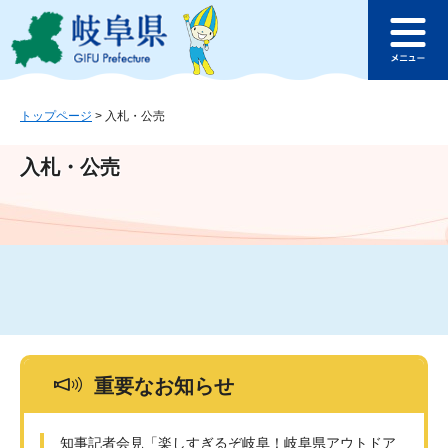
ペ
メ
このページの本文へ
ー
ニ
メ
ジ
ュ
ニ
の
ー
ュ
先
を
ー
頭
飛
トップページ
>
入札・公売
で
ば
す
し
入札・公売
。
て
本
文
へ
重要なお知らせ
知事記者会見「楽しすぎるぞ岐阜！岐阜県アウトドア