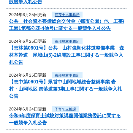
般競争入札公告
2024年6月25日更新
可茂土木事務所
公共 社会資本整備総合交付金（都市公園）他 工事/
工園1第都公花-4他号に関する一般競争入札公告
2024年6月25日更新
恵那農林事務所
【恵林第0601号】公共 山村強靭化林道整備事業 森
林基幹道 尾城山(5)-2線開設工事に関する一般競争入
札公告
2024年6月25日更新
恵那農林事務所
【恵中第0601号】県営中山間地域総合整備事業 岩
村・山岡地区 集落道第3期工事に関する一般競争入札
公告
2024年6月24日更新
子育て支援課
令和6年度保育士試験対策講座開催業務委託に関する
一般競争入札公告