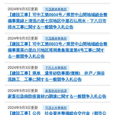
2024年9月3日更新
可茂農林事務所
【建設工事】可中工第0604号／県営中山間地域総合整
備事業緑と清流の里七宗地区中屋石仏用水・下八日市
排水工事に関する一般競争入札公告
2024年9月3日更新
可茂農林事務所
【建設工事】可中工第0603号／県営中山間地域総合整
備事業茶の里白川地区塔洞奥集落道第4号工事に関す
る一般競争入札公告
2024年9月3日更新
下呂土木事務所
【建設工事】県単 通常砂防事業(債務) 井戸ノ洞谷
流路工 工事に関する一般競争入札公告
2024年9月3日更新
家畜防疫対策課
家畜伝染病防疫資材の調達に関する一般競争入札公告
2024年9月3日更新
可茂土木事務所
【建設工事】公共 社会資本整備総合交付金（都市公