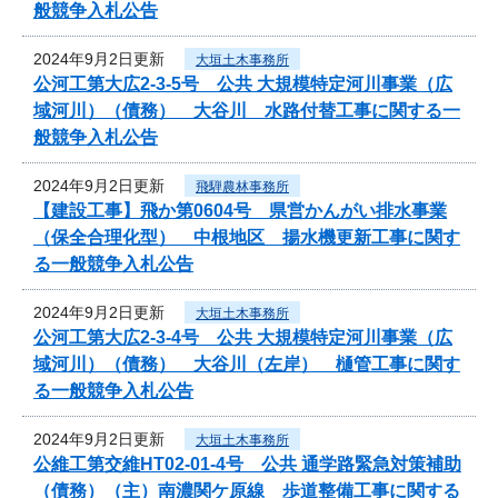
般競争入札公告
2024年9月2日更新
大垣土木事務所
公河工第大広2-3-5号 公共 大規模特定河川事業（広
域河川）（債務） 大谷川 水路付替工事に関する一
般競争入札公告
2024年9月2日更新
飛騨農林事務所
【建設工事】飛か第0604号 県営かんがい排水事業
（保全合理化型） 中根地区 揚水機更新工事に関す
る一般競争入札公告
2024年9月2日更新
大垣土木事務所
公河工第大広2-3-4号 公共 大規模特定河川事業（広
域河川）（債務） 大谷川（左岸） 樋管工事に関す
る一般競争入札公告
2024年9月2日更新
大垣土木事務所
公維工第交維HT02-01-4号 公共 通学路緊急対策補助
（債務）（主）南濃関ケ原線 歩道整備工事に関する