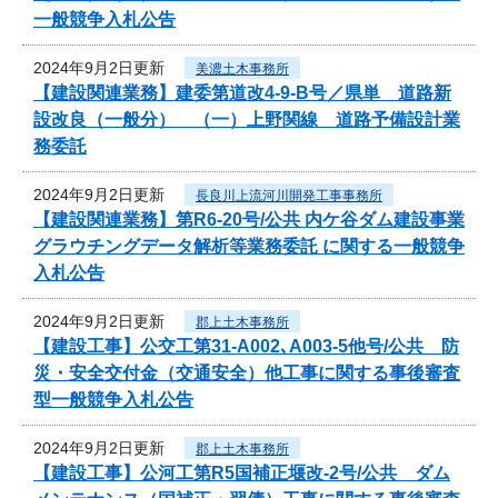
一般競争入札公告
2024年9月2日更新
美濃土木事務所
【建設関連業務】建委第道改4-9-B号／県単 道路新
設改良（一般分） （一）上野関線 道路予備設計業
務委託
2024年9月2日更新
長良川上流河川開発工事事務所
【建設関連業務】第R6-20号/公共 内ケ谷ダム建設事業
グラウチングデータ解析等業務委託 に関する一般競争
入札公告
2024年9月2日更新
郡上土木事務所
【建設工事】公交工第31-A002､A003-5他号/公共 防
災・安全交付金（交通安全）他工事に関する事後審査
型一般競争入札公告
2024年9月2日更新
郡上土木事務所
【建設工事】公河工第R5国補正堰改-2号/公共 ダム