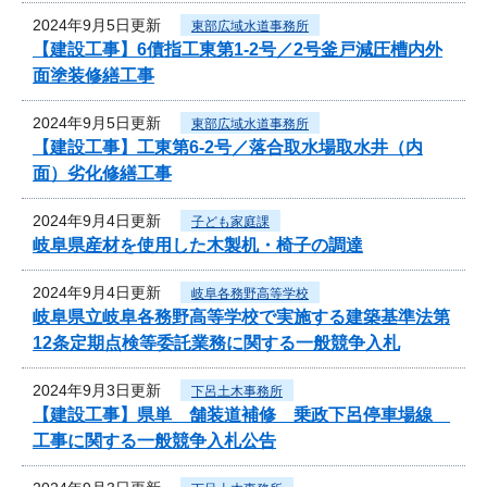
2024年9月5日更新
東部広域水道事務所
【建設工事】6債指工東第1-2号／2号釜戸減圧槽内外
面塗装修繕工事
2024年9月5日更新
東部広域水道事務所
【建設工事】工東第6-2号／落合取水場取水井（内
面）劣化修繕工事
2024年9月4日更新
子ども家庭課
岐阜県産材を使用した木製机・椅子の調達
2024年9月4日更新
岐阜各務野高等学校
岐阜県立岐阜各務野高等学校で実施する建築基準法第
12条定期点検等委託業務に関する一般競争入札
2024年9月3日更新
下呂土木事務所
【建設工事】県単 舗装道補修 乗政下呂停車場線
工事に関する一般競争入札公告