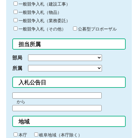
キ
一般競争入札（建設工事）
ー
一般競争入札（物品）
ワ
一般競争入札（業務委託）
ー
ド
一般競争入札（その他）
公募型プロポーザル
を
入
担当所属
力
部局
所属
入札公告日
期
から
間
期
の
間
始
地域
の
ま
終
り
わ
本庁
岐阜地域（本庁除く）