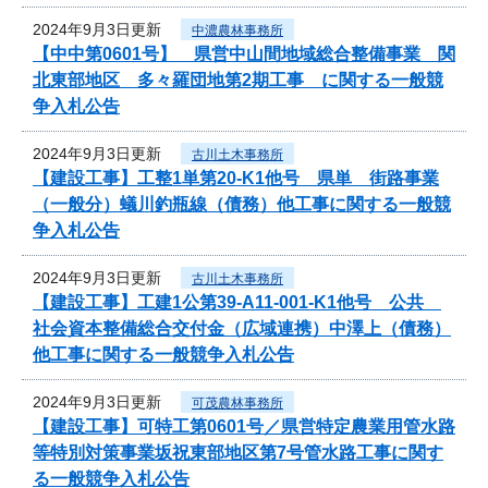
2024年9月3日更新
中濃農林事務所
【中中第0601号】 県営中山間地域総合整備事業 関
北東部地区 多々羅団地第2期工事 に関する一般競
争入札公告
2024年9月3日更新
古川土木事務所
【建設工事】工整1単第20-K1他号 県単 街路事業
（一般分）蟻川釣瓶線（債務）他工事に関する一般競
争入札公告
2024年9月3日更新
古川土木事務所
【建設工事】工建1公第39-A11-001-K1他号 公共
社会資本整備総合交付金（広域連携）中澤上（債務）
他工事に関する一般競争入札公告
2024年9月3日更新
可茂農林事務所
【建設工事】可特工第0601号／県営特定農業用管水路
等特別対策事業坂祝東部地区第7号管水路工事に関す
る一般競争入札公告