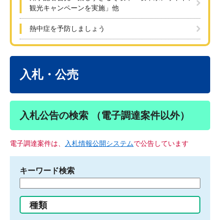
観光キャンペーンを実施」他
熱中症を予防しましょう
本
文
入札・公売
入札公告の検索 （電子調達案件以外）
電子調達案件は、
入札情報公開システム
で公告しています
キーワード検索
検
索
す
種類
る