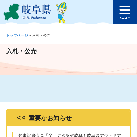
ペ
メ
このページの本文へ
ー
ニ
メ
ジ
ュ
ニ
の
ー
ュ
先
を
ー
頭
飛
トップページ
>
入札・公売
で
ば
す
し
入札・公売
。
て
本
文
へ
重要なお知らせ
知事記者会見「楽しすぎるぞ岐阜！岐阜県アウトドア