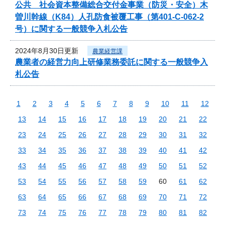
公共 社会資本整備総合交付金事業（防災・安全）木
曽川幹線（K84）人孔防食被覆工事（第401-C-062-2
号）に関する一般競争入札公告
2024年8月30日更新
農業経営課
農業者の経営力向上研修業務委託に関する一般競争入
札公告
1
2
3
4
5
6
7
8
9
10
11
12
13
14
15
16
17
18
19
20
21
22
23
24
25
26
27
28
29
30
31
32
33
34
35
36
37
38
39
40
41
42
43
44
45
46
47
48
49
50
51
52
53
54
55
56
57
58
59
60
61
62
63
64
65
66
67
68
69
70
71
72
73
74
75
76
77
78
79
80
81
82