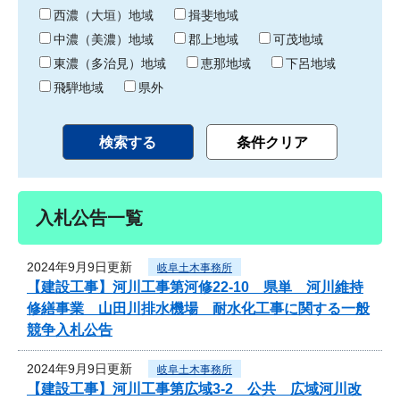
り
西濃（大垣）地域
揖斐地域
中濃（美濃）地域
郡上地域
可茂地域
東濃（多治見）地域
恵那地域
下呂地域
飛騨地域
県外
入札公告一覧
2024年9月9日更新
岐阜土木事務所
【建設工事】河川工事第河修22-10 県単 河川維持
修繕事業 山田川排水機場 耐水化工事に関する一般
競争入札公告
2024年9月9日更新
岐阜土木事務所
【建設工事】河川工事第広域3-2 公共 広域河川改