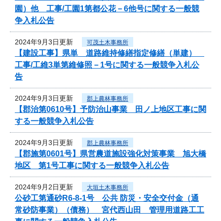
園）他 工事/工園1第都公花－6他号に関する一般競
争入札公告
2024年9月3日更新
可茂土木事務所
【建設工事】県単 道路維持修繕指定修繕（単建）
工事/工維3単第維修照－1号に関する一般競争入札公
告
2024年9月3日更新
郡上農林事務所
【郡治第0610号】予防治山事業 田ノ上地区工事に関
する一般競争入札公告
2024年9月3日更新
郡上農林事務所
【郡施第0601号】県営農道施設強化対策事業 旭大橋
地区 第1号工事に関する一般競争入札公告
2024年9月2日更新
大垣土木事務所
公砂工第通砂R6-8-1号 公共 防災・安全交付金（通
常砂防事業）（債務） 宮代西山田 管理用道路工工