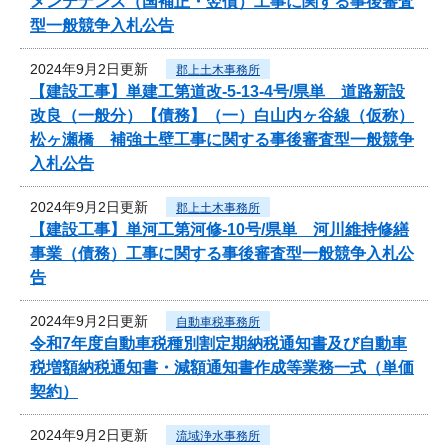
メンテナンス（国補正・翌債）工事に関する事後審査
型一般競争入札公告
2024年9月2日更新
郡上土木事務所
【建設工事】単建工第道改-5-13-4号/県単 道路新設
改良（一般分）【債務】（一）白山内ヶ谷線（仮称）
松ヶ瀬橋 補強土壁工事に関する事後審査型一般競争
入札公告
2024年9月2日更新
郡上土木事務所
【建設工事】単河工第河修-10号/県単 河川維持修繕
事業（債務）工事に関する事後審査型一般競争入札公
告
2024年9月2日更新
自動車税事務所
令和7年度自動車税種別割定期納税通知書及び自動車
税増額納税通知書・減額通知書作成等業務一式（単価
契約）
2024年9月2日更新
流域浄水事務所