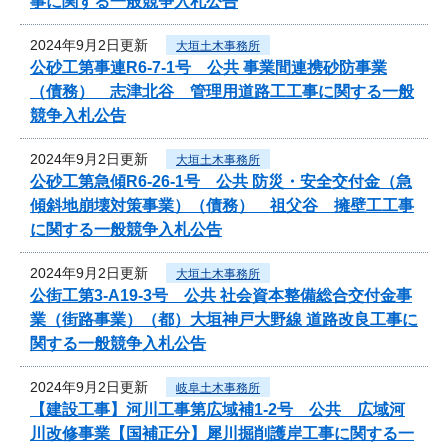
事に関する一般競争入札公告
2024年9月2日更新
大垣土木事務所
公砂工第事連R6-7-1号 公共 事業間連携砂防事業
（債務） 志津北谷 管理用道路工工事に関する一般
競争入札公告
2024年9月2日更新
大垣土木事務所
公砂工第急傾R6-26-1号 公共 防災・安全交付金（急
傾斜地崩壊対策事業）（債務） 祖父谷 擁壁工工事
に関する一般競争入札公告
2024年9月2日更新
大垣土木事務所
公街工第3-A19-3号 公共 社会資本整備総合交付金事
業（街路事業）（都）大垣神戸大野線 道路改良工事に
関する一般競争入札公告
2024年9月2日更新
岐阜土木事務所
【建設工事】河川工事第広域補1-2号 公共 広域河
川改修事業【国補正分】犀川掘削護岸工事に関する一