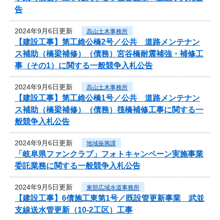
告
2024年9月6日更新
高山土木事務所
【建設工事】第工維公橋2号／公共 道路メンテナン
ス補助（橋梁補修）（債務）宮谷橋耐震補強・補修工
事（その1）に関する一般競争入札公告
2024年9月6日更新
高山土木事務所
【建設工事】第工維公橋1号／公共 道路メンテナン
ス補助（橋梁補修）（債務）筏橋補修工事に関する一
般競争入札公告
2024年9月6日更新
地域振興課
「岐阜県ファンクラブ」フォトキャンペーン実施事業
委託業務に関する一般競争入札公告
2024年9月5日更新
東部広域水道事務所
【建設工事】6債施工東第1号／既設管更新事業 武並
支線送水管更新（10-2工区）工事