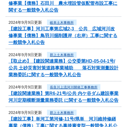
修事業【債務】石田川 農水埋設管仮配管布設工事に
関する一般競争入札公告
2024年9月9日更新
岐阜土木事務所
【建設工事】河川工事第広域2-3 公共 広域河川改
修事業【債務】鳥羽川掘削護岸（右岸）工事に関する
一般競争入札公告
2024年9月9日更新
郡上土木事務所
【取止め】【建設関連業務】公交委第HD-05-04-1号/
公共 土砂災害対策道路事業補助 落石対策測量設計
業務委託に関する一般競争入札公告
2024年9月9日更新
長良川上流河川開発工事事務所
【建設関連業務】第R6-21号/公共 内ケ谷ダム建設事業
河川定期横断測量業務委託 に関する一般競争入札公告
2024年9月9日更新
郡上土木事務所
【建設工事】単河工第河修-11号/県単 河川維持修繕
事業（債務）工事に関する事後審査型一般競争入札公