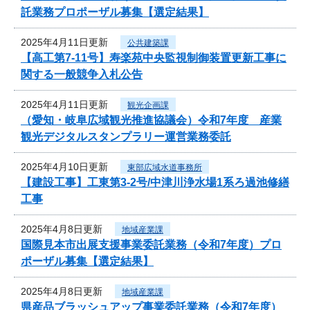
託業務プロポーザル募集【選定結果】
2025年4月11日更新
公共建築課
【高工第7-11号】寿楽苑中央監視制御装置更新工事に
関する一般競争入札公告
2025年4月11日更新
観光企画課
（愛知・岐阜広域観光推進協議会）令和7年度 産業
観光デジタルスタンプラリー運営業務委託
2025年4月10日更新
東部広域水道事務所
【建設工事】工東第3-2号/中津川浄水場1系ろ過池修繕
工事
2025年4月8日更新
地域産業課
国際見本市出展支援事業委託業務（令和7年度）プロ
ポーザル募集【選定結果】
2025年4月8日更新
地域産業課
県産品ブラッシュアップ事業委託業務（令和7年度）