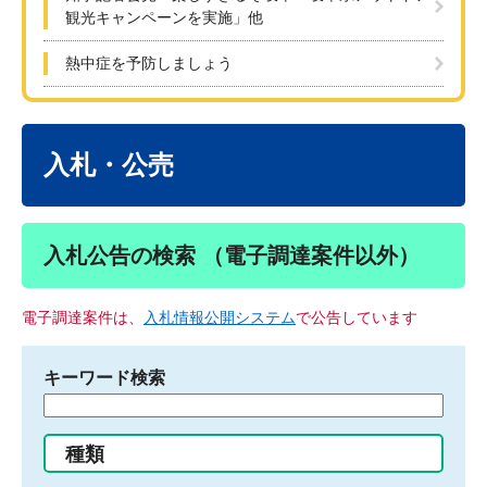
観光キャンペーンを実施」他
熱中症を予防しましょう
本
文
入札・公売
入札公告の検索 （電子調達案件以外）
電子調達案件は、
入札情報公開システム
で公告しています
キーワード検索
検
索
す
種類
る