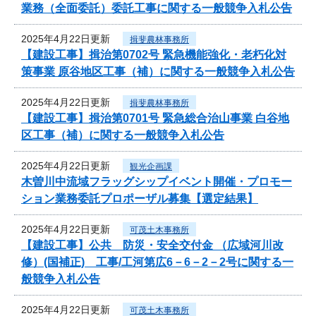
業務（全面委託）委託工事に関する一般競争入札公告
2025年4月22日更新
揖斐農林事務所
【建設工事】揖治第0702号 緊急機能強化・老朽化対
策事業 原谷地区工事（補）に関する一般競争入札公告
2025年4月22日更新
揖斐農林事務所
【建設工事】揖治第0701号 緊急総合治山事業 白谷地
区工事（補）に関する一般競争入札公告
2025年4月22日更新
観光企画課
木曽川中流域フラッグシップイベント開催・プロモー
ション業務委託プロポーザル募集【選定結果】
2025年4月22日更新
可茂土木事務所
【建設工事】公共 防災・安全交付金 （広域河川改
修）(国補正) 工事/工河第広6－6－2－2号に関する一
般競争入札公告
2025年4月22日更新
可茂土木事務所