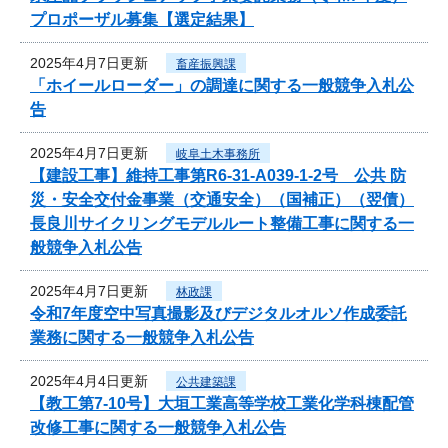
プロポーザル募集【選定結果】
2025年4月7日更新
畜産振興課
「ホイールローダー」の調達に関する一般競争入札公
告
2025年4月7日更新
岐阜土木事務所
【建設工事】維持工事第R6-31-A039-1-2号 公共 防
災・安全交付金事業（交通安全）（国補正）（翌債）
長良川サイクリングモデルルート整備工事に関する一
般競争入札公告
2025年4月7日更新
林政課
令和7年度空中写真撮影及びデジタルオルソ作成委託
業務に関する一般競争入札公告
2025年4月4日更新
公共建築課
【教工第7-10号】大垣工業高等学校工業化学科棟配管
改修工事に関する一般競争入札公告