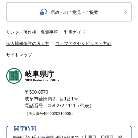
県政へのご意見・ご提案
リンク・著作権・免責事項
利用ガイド
個人情報保護の考え方
ウェブアクセシビリティ方針
サイトマップ
岐阜県庁
GIFU Prefectural Office
〒500-8570
岐阜市薮田南2丁目1番1号
電話番号 058-272-1111（代表）
（法人番号4000020210005）
開庁時間
午前8時30分から午後5時15分まで
（土曜日、日曜日、祝