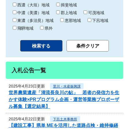
り
西濃（大垣）地域
揖斐地域
中濃（美濃）地域
郡上地域
可茂地域
東濃（多治見）地域
恵那地域
下呂地域
飛騨地域
県外
入札公告一覧
2025年4月23日更新
里川・水産振興課
世界農業遺産「清流長良川の鮎」 若者の発信力を生
かす体験×PRプログラム企画・運営等業務プロポーザ
ル募集【選定結果】
2025年4月22日更新
下呂土木事務所
【建設工事】県単 MEを活用した道路点検・維持修繕