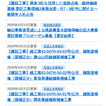
【建設工事】県単 MEを活用した道路点検・維持修繕
業務 委託工事/委維3単第全委－R7－ME号に関する一
般競争入札公告
2025年4月21日更新
農産物流通課
輸出事業者育成による県産農畜水産物等輸出拡大事業
委託業務プロポーザル募集【選定結果】
2025年4月21日更新
美濃土木事務所
【建設工事】維工第43-047H-04-03号/公共 舗装道補
修（国補正分）勝山山田線舗装補修工事
2025年4月21日更新
美濃土木事務所
【建設工事】維工第43-047H-04-02号/公共 舗装道補
修（国補正分）富加美濃線舗装補修工事
2025年4月21日更新
美濃土木事務所
【建設工事】維工第43-047H-04-01号/公共 舗装道補
修（国補正分）関本巣線舗装補修工事