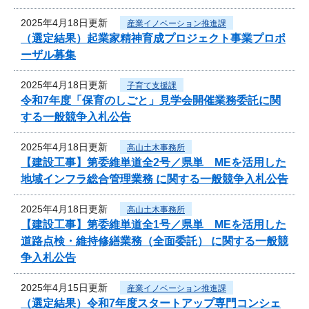
2025年4月18日更新
産業イノベーション推進課
（選定結果）起業家精神育成プロジェクト事業プロポ
ーザル募集
2025年4月18日更新
子育て支援課
令和7年度「保育のしごと」見学会開催業務委託に関
する一般競争入札公告
2025年4月18日更新
高山土木事務所
【建設工事】第委維単道全2号／県単 MEを活用した
地域インフラ総合管理業務 に関する一般競争入札公告
2025年4月18日更新
高山土木事務所
【建設工事】第委維単道全1号／県単 MEを活用した
道路点検・維持修繕業務（全面委託） に関する一般競
争入札公告
2025年4月15日更新
産業イノベーション推進課
（選定結果）令和7年度スタートアップ専門コンシェ