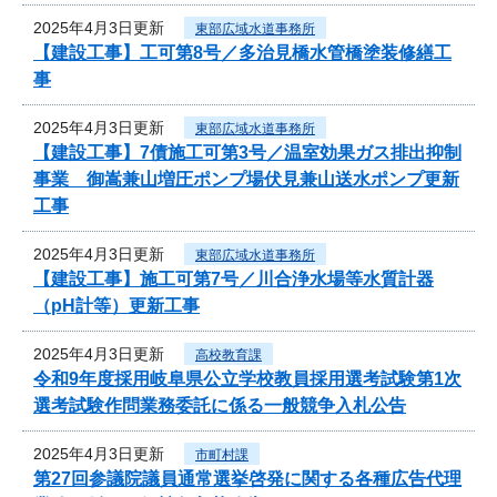
2025年4月3日更新
東部広域水道事務所
【建設工事】工可第8号／多治見橋水管橋塗装修繕工
事
2025年4月3日更新
東部広域水道事務所
【建設工事】7債施工可第3号／温室効果ガス排出抑制
事業 御嵩兼山増圧ポンプ場伏見兼山送水ポンプ更新
工事
2025年4月3日更新
東部広域水道事務所
【建設工事】施工可第7号／川合浄水場等水質計器
（pH計等）更新工事
2025年4月3日更新
高校教育課
令和9年度採用岐阜県公立学校教員採用選考試験第1次
選考試験作問業務委託に係る一般競争入札公告
2025年4月3日更新
市町村課
第27回参議院議員通常選挙啓発に関する各種広告代理