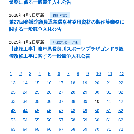
業務に係る一般競争入札公告
2025年4月3日更新
市町村課
第27回参議院議員通常選挙啓発用資材の製作等業務に
関する一般競争入札公告
2025年4月2日更新
地域スポーツ課
【建設工事】岐阜県長良川スポーツプラザゴンドラ設
備改修工事に関する一般競争入札公告
1
2
3
4
5
6
7
8
9
10
11
12
13
14
15
16
17
18
19
20
21
22
23
24
25
26
27
28
29
30
31
32
33
34
35
36
37
38
39
40
41
42
43
44
45
46
47
48
49
50
51
52
53
54
55
56
57
58
59
60
61
62
63
64
65
66
67
68
69
70
71
72