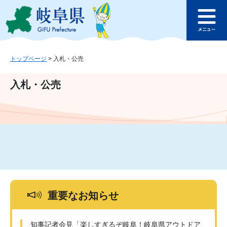
ペ
メ
このページの本文へ
ー
ニ
メ
ジ
ュ
ニ
の
ー
ュ
先
を
ー
頭
飛
トップページ
>
入札・公売
で
ば
す
し
入札・公売
。
て
本
文
へ
重要なお知らせ
知事記者会見「楽しすぎるぞ岐阜！岐阜県アウトドア