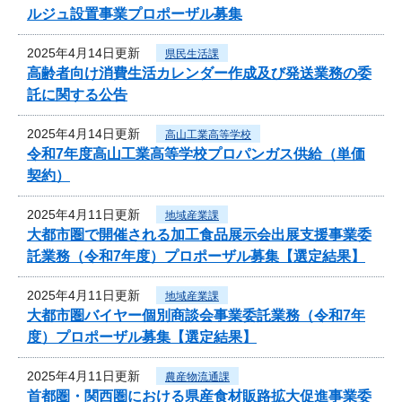
ルジュ設置事業プロポーザル募集
2025年4月14日更新
県民生活課
高齢者向け消費生活カレンダー作成及び発送業務の委
託に関する公告
2025年4月14日更新
高山工業高等学校
令和7年度高山工業高等学校プロパンガス供給（単価
契約）
2025年4月11日更新
地域産業課
大都市圏で開催される加工食品展示会出展支援事業委
託業務（令和7年度）プロポーザル募集【選定結果】
2025年4月11日更新
地域産業課
大都市圏バイヤー個別商談会事業委託業務（令和7年
度）プロポーザル募集【選定結果】
2025年4月11日更新
農産物流通課
首都圏・関西圏における県産食材販路拡大促進事業委