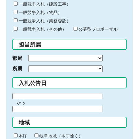
キ
一般競争入札（建設工事）
ー
一般競争入札（物品）
ワ
一般競争入札（業務委託）
ー
ド
一般競争入札（その他）
公募型プロポーザル
を
入
担当所属
力
部局
所属
入札公告日
期
から
間
期
の
間
始
地域
の
ま
終
り
わ
本庁
岐阜地域（本庁除く）