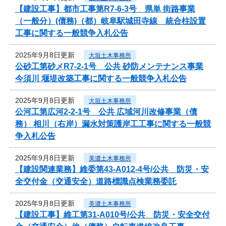
【建設工事】都市工事第R7-6-3号 県単 街路事業
（一般分）(債務)（都）岐阜駅城田寺線 統合柱設置
工事に関する一般競争入札公告
2025年9月8日更新
大垣土木事務所
公砂工第砂メR7-2-1号 公共 砂防メンテナンス事業
今須川 堰堤改築工事に関する一般競争入札公告
2025年9月8日更新
大垣土木事務所
公河工第広河2-2-1号 公共 広域河川改修事業（債
務） 相川（右岸）漏水対策護岸工工事に関する一般競
争入札公告
2025年9月8日更新
美濃土木事務所
【建設関連業務】維委第43-A012-4号/公共 防災・安
全交付金（交通安全）道路標識点検業務委託
2025年9月8日更新
美濃土木事務所
【建設工事】維工第31-A010号/公共 防災・安全交付