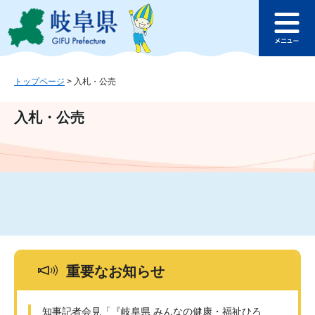
ペ
メ
このページの本文へ
ー
ニ
メ
ジ
ュ
ニ
の
ー
ュ
先
を
ー
頭
飛
トップページ
>
入札・公売
で
ば
す
し
入札・公売
。
て
本
文
へ
重要なお知らせ
知事記者会見「『岐阜県 みんなの健康・福祉ひろ