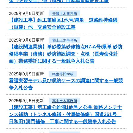
金（交通安全）他（債務）自転車道線改良工事
2025年9月8日更新
美濃土木事務所
【建設工事】維工第維区1他号/県単 道路維持修繕
（単建）他 交通安全施設工事
2025年9月8日更新
郡上土木事務所
【建設関連業務】単砂委第砂修施点R7-A号/県単 砂防
修繕事業（債務）砂防施設調査・点検（長寿命化計
画）業務委託に関する一般競争入札公告
2025年9月5日更新
衛生専門学校
看護実習モデル及び収納ケースの調達に関する一般競
争入札公告
2025年9月5日更新
高山土木事務所
【建設工事】第工維公維洞1他号／公共 道路メンテナ
ンス補助（トンネル修繕・付属物修繕）国道361号
日和田1洞門補修 工事に関する一般競争入札公告