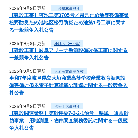
2025年9月9日更新
可茂農林事務所
【建設工事】可池工第0705号／県営ため池等整備事業
松野防災ため池地区松野防災ため池第1号工事に関す
る一般競争入札公告
2025年9月9日更新
地域スポーツ課
【建設工事】岐阜アリーナ熱源設備改修工事に関する
一般競争入札公告
2025年9月9日更新
大垣商業高等学校
令和7年度岐阜県立大垣商業高等学校産業教育振興設
備整備に係る電子計算組織の調達に関する一般競争入
札公告
2025年9月9日更新
揖斐土木事務所
【建設関連業務】第砂用委7-3-2-1他号 県単 通常砂
防事業 用地測量・物件調査業務委託に関する一般競
争入札公告