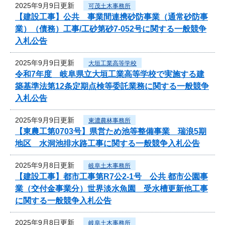
2025年9月9日更新
可茂土木事務所
【建設工事】公共 事業間連携砂防事業（通常砂防事
業）（債務）工事/工砂第砂7-052号に関する一般競争
入札公告
2025年9月9日更新
大垣工業高等学校
令和7年度 岐阜県立大垣工業高等学校で実施する建
築基準法第12条定期点検等委託業務に関する一般競争
入札公告
2025年9月9日更新
東濃農林事務所
【東農工第0703号】県営ため池等整備事業 瑞浪5期
地区 水洞池排水路工事に関する一般競争入札公告
2025年9月8日更新
岐阜土木事務所
【建設工事】都市工事第R7公2-1号 公共 都市公園事
業（交付金事業分）世界淡水魚園 受水槽更新他工事
に関する一般競争入札公告
2025年9月8日更新
岐阜土木事務所