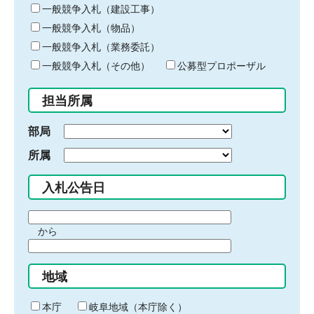
キ
一般競争入札（建設工事）
ー
一般競争入札（物品）
ワ
一般競争入札（業務委託）
ー
ド
一般競争入札（その他）
公募型プロポーザル
を
入
担当所属
力
部局
所属
入札公告日
期
から
間
期
の
間
始
地域
の
ま
終
り
わ
本庁
岐阜地域（本庁除く）