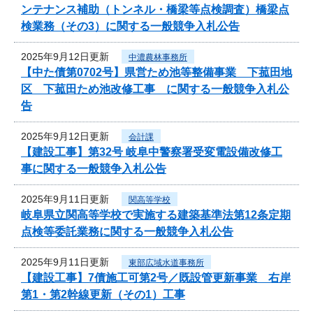
ンテナンス補助（トンネル・橋梁等点検調査）橋梁点
検業務（その3）に関する一般競争入札公告
2025年9月12日更新
中濃農林事務所
【中た債第0702号】県営ため池等整備事業 下菰田地
区 下菰田ため池改修工事 に関する一般競争入札公
告
2025年9月12日更新
会計課
【建設工事】第32号 岐阜中警察署受変電設備改修工
事に関する一般競争入札公告
2025年9月11日更新
関高等学校
岐阜県立関高等学校で実施する建築基準法第12条定期
点検等委託業務に関する一般競争入札公告
2025年9月11日更新
東部広域水道事務所
【建設工事】7債施工可第2号／既設管更新事業 右岸
第1・第2幹線更新（その1）工事