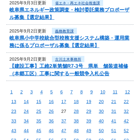
2025年9月3日更新
省エネ・再エネ社会推進課
岐阜県エネルギー政策調査・検討委託業務プロポーザ
ル募集【選定結果】
2025年9月2日更新
義務教育課
岐阜県小中学校統合型校務支援システム構築・運用業
務に係るプロポーザル募集【選定結果】
2025年9月2日更新
古川土木事務所
【建設工事】工維2単第舗R7-3号 県単 舗装道補修
（本郷工区）工事に関する一般競争入札公告
1
2
3
4
5
6
7
8
9
10
11
12
13
14
15
16
17
18
19
20
21
22
23
24
25
26
27
28
29
30
31
32
33
34
35
36
37
38
39
40
41
42
43
44
45
46
47
48
49
50
51
52