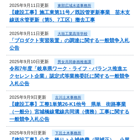
2025年9月11日更新
東部広域水道事務所
【建設工事】施工東第11号／既設管更新事業 苗木支
線送水管更新（第5、7工区）撤去工事
2025年9月11日更新
大垣工業高等学校
「プロダクト実習装置」の調達に関する一般競争入札
公告
2025年9月10日更新
男女共同参画推進課
令和7年度「岐阜県ワーク・ライフ・バランス推進エ
クセレント企業」認定式等業務委託に関する一般競争
入札公告
2025年9月9日更新
古川土木事務所
【建設工事】工整1単第26-K1他号 県単 街路事業
（一般分）宮城橋線電線共同溝（債務）工事に関する
一般競争入札公告
2025年9月9日更新
下呂土木事務所
【建設工事】公共 橋りょう補修費（国補正） 小屋