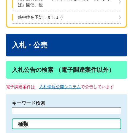
ば』開催」他
熱中症を予防しましょう
本
文
入札・公売
入札公告の検索 （電子調達案件以外）
電子調達案件は、
入札情報公開システム
で公告しています
キーワード検索
検
索
す
種類
る