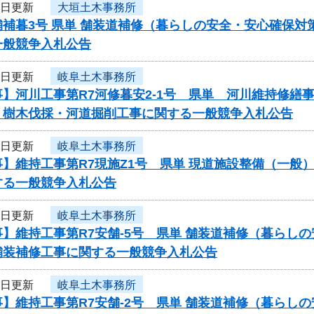
6日更新
大垣土木事務所
補暮3号 県単 舗装道補修（暮らしの安全・安心確保対
一般競争入札公告
5日更新
岐阜土木事務所
事】河川工事第R7河修暮安2-1号 県単 河川維持修
 樹木伐採・河道掘削工事に関する一般競争入札公告
5日更新
岐阜土木事務所
事】維持工事第R7現施Z1号 県単 現道施設整備（一
する一般競争入札公告
5日更新
岐阜土木事務所
】維持工事第R7安舗-5号 県単 舗装道補修（暮らし
舗装補修工事に関する一般競争入札公告
5日更新
岐阜土木事務所
】維持工事第R7安舗-2号 県単 舗装道補修（暮らし