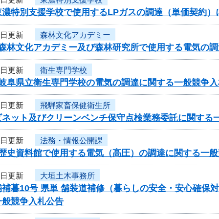
東濃特別支援学校で使用するLPガスの調達（単価契約
9日更新
森林文化アカデミー
度森林文化アカデミー及び森林研究所で使用する電気の
8日更新
衛生専門学校
度岐阜県立衛生専門学校の電気の調達に関する一般競争入
8日更新
飛騨家畜保健衛生所
ビネット及びクリーンベンチ保守点検業務委託に関する
6日更新
法務・情報公開課
度歴史資料館で使用する電気（高圧）の調達に関する一般
6日更新
大垣土木事務所
補暮10号 県単 舗装道補修（暮らしの安全・安心確保
一般競争入札公告