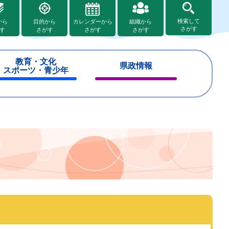
検索して
から
目的から
カレンダーから
組織から
さがす
す
さがす
さがす
さがす
教育・文化
県政情報
スポーツ・青少年
閉
閉
じ
じ
る
る