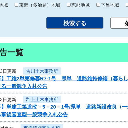
り
地域
東濃（多治見）地域
恵那地域
下呂地域
告一覧
13日更新
古川土木事務所
事】工維2単第修暮R7-1号 県単 道路維持修繕（暮ら
する一般競争入札公告
13日更新
郡上土木事務所
】単建工第道改－5－20－1号/県単 道路新設改良（
る事後審査型一般競争入札公告
9日更新
東濃特別支援学校