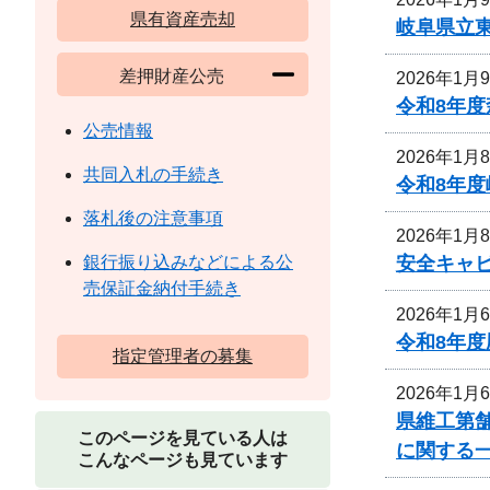
県有資産売却
岐阜県立
差押財産公売
2026年1月
令和8年
公売情報
2026年1月
共同入札の手続き
令和8年
落札後の注意事項
2026年1月
安全キャ
銀行振り込みなどによる公
売保証金納付手続き
2026年1月
令和8年
指定管理者の募集
2026年1月
県維工第舗
このページを見ている人は
に関する
こんなページも見ています