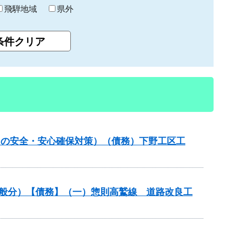
飛騨地域
県外
しの安全・安心確保対策）（債務）下野工区工
一般分）【債務】（一）惣則高鷲線 道路改良工