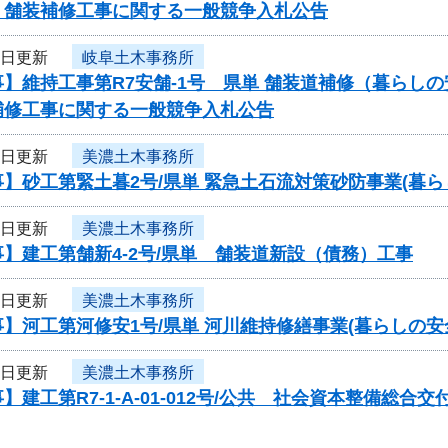
 舗装補修工事に関する一般競争入札公告
5日更新
岐阜土木事務所
】維持工事第R7安舗-1号 県単 舗装道補修（暮らし
補修工事に関する一般競争入札公告
5日更新
美濃土木事務所
】砂工第緊土暮2号/県単 緊急土石流対策砂防事業(暮
5日更新
美濃土木事務所
】建工第舗新4-2号/県単 舗装道新設（債務）工事
5日更新
美濃土木事務所
】河工第河修安1号/県単 河川維持修繕事業(暮らしの
5日更新
美濃土木事務所
】建工第R7-1-A-01-012号/公共 社会資本整備総