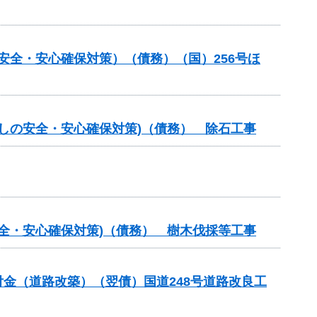
の安全・安心確保対策）（債務）（国）256号ほ
らしの安全・安心確保対策)（債務） 除石工事
安全・安心確保対策)（債務） 樹木伐採等工事
合交付金（道路改築）（翌債）国道248号道路改良工