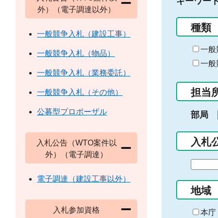
キーワー
外）（電子調達以外）
種類
一般競争入札（建設工事）
一般
一般競争入札（物品）
一般
一般競争入札（業務委託）
担当
一般競争入札（その他）
公募型プロポーザル
部局
入札
入札公告（WTO案件以
外）（電子調達）
期
間
電子調達（建設工事以外）
の
地域
始
入札参加資格
ま
本庁