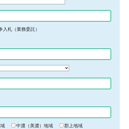
争入札（業務委託）
地域
中濃（美濃）地域
郡上地域