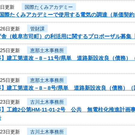
5日更新
国際たくみアカデミー
度国際たくみアカデミーで使用する電気の調達（単価契
月26日更新
管財課
庁舎（岐阜市司町）の利活用に関するプロポーザル募集
月25日更新
恵那土木事務所
事】建工第道改－8－11号/県単 道路新設改良（債務
月25日更新
恵那土木事務所
】建工第道改－8－8号/県単 道路新設改良（債務）（
月23日更新
古川土木事務所
】工維2公第HM-11-01-2号 公共 無電柱化推進
告
月23日更新
古川土木事務所