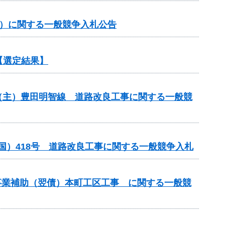
約）に関する一般競争入札公告
【選定結果】
）（主）豊田明智線 道路改良工事に関する一般競
国）418号 道路改良工事に関する一般競争入札
計画事業補助（翌債）本町工区工事 に関する一般競