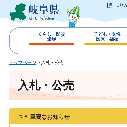
ペ
メ
ふり
ー
ニ
ジ
ュ
の
ー
先
を
くらし・防災
子ども・女性
頭
飛
環境
医療・福祉
で
ば
閉
閉
す
し
じ
じ
。
て
る
る
トップページ
>
入札・公売
本
文
へ
入札・公売
重要なお知らせ