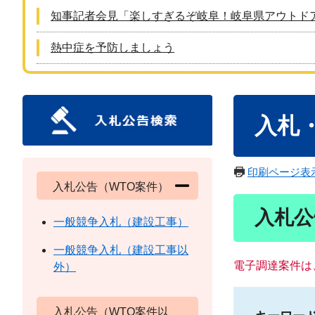
知事記者会見「楽しすぎるぞ岐阜！岐阜県アウトド
熱中症を予防しましょう
本
入札
文
印刷ページ表
入札公告（WTO案件）
入札公
一般競争入札（建設工事）
一般競争入札（建設工事以
電子調達案件は
外）
入札公告（WTO案件以