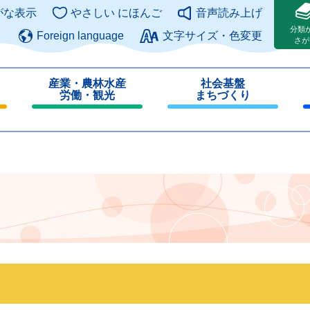
このページの本文へ
がな表示
やさしい にほんご
音声読み上げ
分類
Foreign language
文字サイズ・色変更
さが
産業・農林水産
社会基盤
労働・観光
まちづくり
閉
閉
じ
じ
る
る