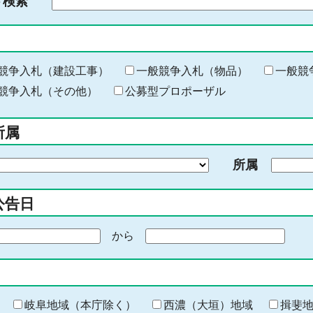
ド検索
検
索
す
る
キ
競争入札（建設工事）
一般競争入札（物品）
一般競
ー
競争入札（その他）
公募型プロポーザル
ワ
ー
所属
ド
を
所属
入
力
公告日
から
期
間
の
終
わ
岐阜地域（本庁除く）
西濃（大垣）地域
揖斐