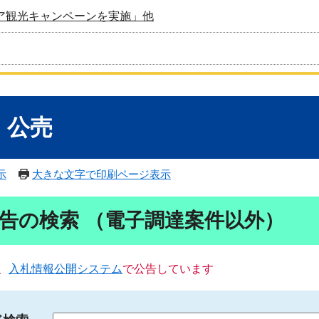
ア観光キャンペーンを実施」他
・公売
示
大きな文字で印刷ページ表示
告の検索 （電子調達案件以外）
、
入札情報公開システム
で公告しています