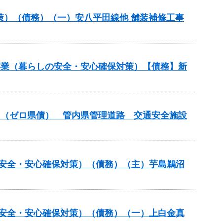
策）（債務）（一）安八平田線他 舗装補修工事
繕事業（暮らしの安全・安心確保対策）【債務】新
般）（ゼロ県債） 管内県管理道路 交通安全施設
の安全・安心確保対策）（債務）（主）芋島鵜沼
の安全・安心確保対策）（債務）（一）上白金真