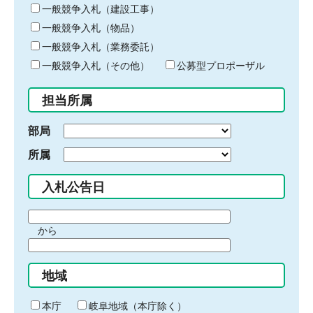
キ
一般競争入札（建設工事）
ー
一般競争入札（物品）
ワ
一般競争入札（業務委託）
ー
ド
一般競争入札（その他）
公募型プロポーザル
を
入
担当所属
力
部局
所属
入札公告日
期
から
間
期
の
間
始
地域
の
ま
終
り
わ
本庁
岐阜地域（本庁除く）