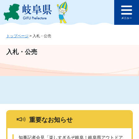
ペ
メ
このページの本文へ
ー
ニ
メ
ジ
ュ
ニ
の
ー
ュ
先
を
ー
頭
飛
トップページ
>
入札・公売
で
ば
す
し
入札・公売
。
て
本
文
へ
重要なお知らせ
知事記者会見「楽しすぎるぞ岐阜！岐阜県アウトドア