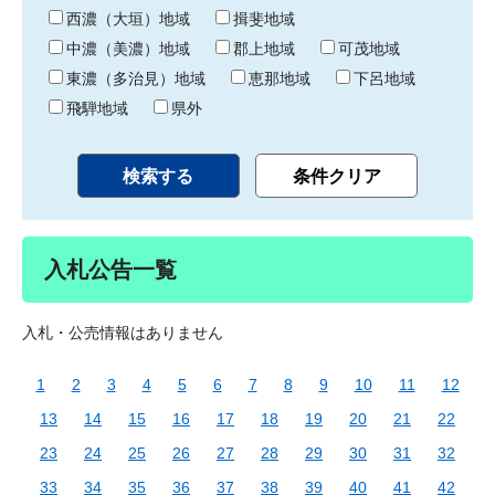
り
西濃（大垣）地域
揖斐地域
中濃（美濃）地域
郡上地域
可茂地域
東濃（多治見）地域
恵那地域
下呂地域
飛騨地域
県外
入札公告一覧
入札・公売情報はありません
1
2
3
4
5
6
7
8
9
10
11
12
13
14
15
16
17
18
19
20
21
22
23
24
25
26
27
28
29
30
31
32
33
34
35
36
37
38
39
40
41
42