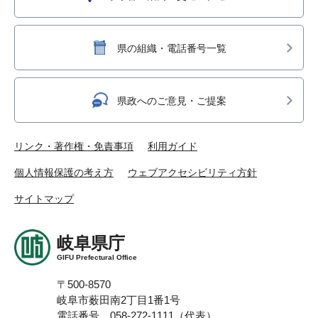
県の組織・電話番号一覧
県政へのご意見・ご提案
リンク・著作権・免責事項
利用ガイド
個人情報保護の考え方
ウェブアクセシビリティ方針
サイトマップ
岐阜県庁
GIFU Prefectural Office
〒500-8570
岐阜市薮田南2丁目1番1号
電話番号 058-272-1111（代表）