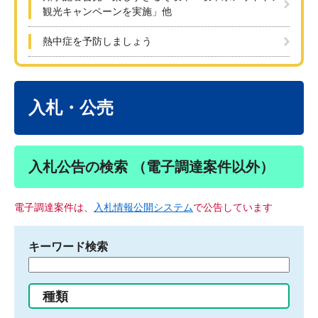
観光キャンペーンを実施」他
熱中症を予防しましょう
本
文
入札・公売
入札公告の検索 （電子調達案件以外）
電子調達案件は、
入札情報公開システム
で公告しています
キーワード検索
検
索
す
種類
る