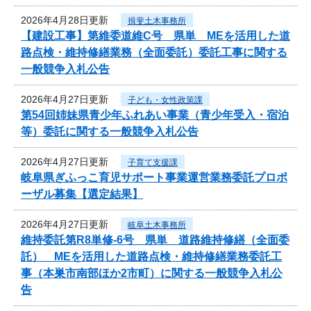
2026年4月28日更新
揖斐土木事務所
【建設工事】第維委道維C号 県単 MEを活用した道
路点検・維持修繕業務（全面委託）委託工事に関する
一般競争入札公告
2026年4月27日更新
子ども・女性政策課
第54回姉妹県青少年ふれあい事業（青少年受入・宿泊
等）委託に関する一般競争入札公告
2026年4月27日更新
子育て支援課
岐阜県ぎふっこ育児サポート事業運営業務委託プロポ
ーザル募集【選定結果】
2026年4月27日更新
岐阜土木事務所
維持委託第R8単修-6号 県単 道路維持修繕（全面委
託） MEを活用した道路点検・維持修繕業務委託工
事（本巣市南部ほか2市町）に関する一般競争入札公
告