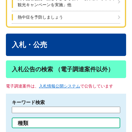
観光キャンペーンを実施」他
熱中症を予防しましょう
本
文
入札・公売
入札公告の検索 （電子調達案件以外）
電子調達案件は、
入札情報公開システム
で公告しています
キーワード検索
検
索
す
種類
る