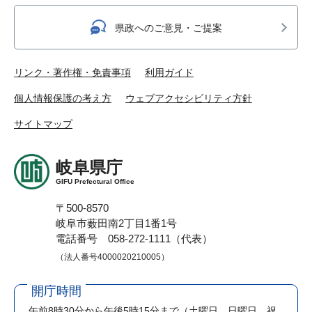
県政へのご意見・ご提案
リンク・著作権・免責事項
利用ガイド
個人情報保護の考え方
ウェブアクセシビリティ方針
サイトマップ
岐阜県庁
GIFU Prefectural Office
〒500-8570
岐阜市薮田南2丁目1番1号
電話番号 058-272-1111（代表）
（法人番号4000020210005）
開庁時間
午前8時30分から午後5時15分まで
（土曜日、日曜日、祝