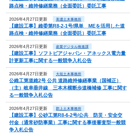
路点検・維持修繕業務（全面委託）委託工事
2026年4月27日更新
美濃土木事務所
【建設工事】維委第R8-2-1号/県単 MEを活用した道
路点検・維持修繕業務（全面委託）委託工事
2026年4月27日更新
産業デジタル推進課
【建設工事】ソフトピアジャパン・アネックス電力量
計更新工事に関する一般競争入札公告
2026年4月27日更新
大垣土木事務所
公維工第道維2号 公共 道路維持修繕事業（国補正）
（主）岐阜垂井線 三本木横断歩道橋補修 工事に関す
る一般競争入札公告
2026年4月27日更新
郡上土木事務所
【建設工事】公砂工第R8-6-2号/公共 防災・安全交
付金（通常砂防事業）工事に関する事後審査型一般競
争入札公告