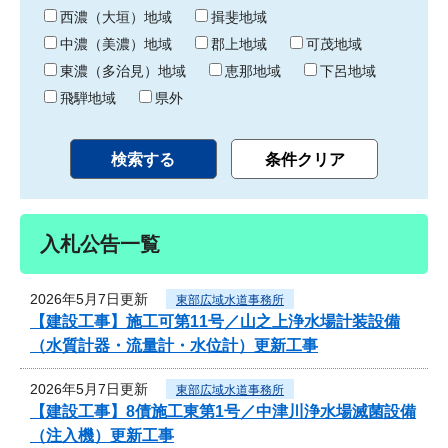
り
西濃（大垣）地域
揖斐地域
中濃（美濃）地域
郡上地域
可茂地域
東濃（多治見）地域
恵那地域
下呂地域
飛騨地域
県外
入札公告一覧
2026年5月7日更新
東部広域水道事務所
【建設工事】施工可第11号／山之上浄水場計装設備
（水質計器・流量計・水位計）更新工事
2026年5月7日更新
東部広域水道事務所
【建設工事】8債施工東第1号／中津川浄水場滅菌設備
（注入機）更新工事