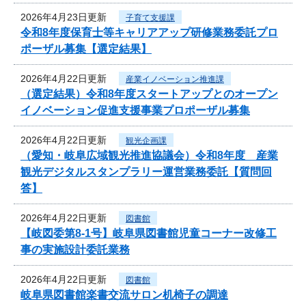
2026年4月23日更新
子育て支援課
令和8年度保育士等キャリアアップ研修業務委託プロ
ポーザル募集【選定結果】
2026年4月22日更新
産業イノベーション推進課
（選定結果）令和8年度スタートアップとのオープン
イノベーション促進支援事業プロポーザル募集
2026年4月22日更新
観光企画課
（愛知・岐阜広域観光推進協議会）令和8年度 産業
観光デジタルスタンプラリー運営業務委託【質問回
答】
2026年4月22日更新
図書館
【岐図委第8-1号】岐阜県図書館児童コーナー改修工
事の実施設計委託業務
2026年4月22日更新
図書館
岐阜県図書館楽書交流サロン机椅子の調達