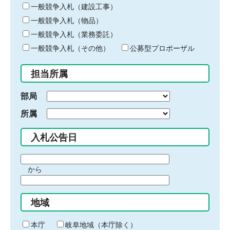
キ
一般競争入札（建設工事）
ー
一般競争入札（物品）
ワ
一般競争入札（業務委託）
ー
ド
一般競争入札（その他）
公募型プロポーザル
を
入
担当所属
力
部局
所属
入札公告日
期
から
間
期
の
間
始
地域
の
ま
終
り
わ
本庁
岐阜地域（本庁除く）