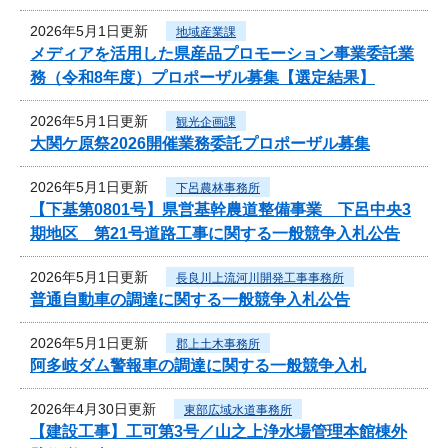
2026年5月1日更新
地域産業課
メディアを活用した県産品プロモーション事業委託業
務（令和8年度）プロポーザル募集【選定結果】
2026年5月1日更新
観光企画課
大関ケ原祭2026開催業務委託プロポーザル募集
2026年5月1日更新
下呂農林事務所
【下基第0801号】県営基幹農道整備事業 下呂中央3
期地区 第21号道路工事に関する一般競争入札公告
2026年5月1日更新
長良川上流河川開発工事事務所
普通自動車の調達に関する一般競争入札公告
2026年5月1日更新
郡上土木事務所
阿多岐ダム警報車の調達に関する一般競争入札
2026年4月30日更新
東部広域水道事務所
【建設工事】工可第3号／山之上浄水場管理本館棟外