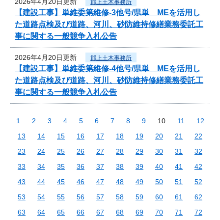
2026年4月20日更新
郡上土木事務所
【建設工事】単維委第維修‐3他号/県単 MEを活用し
た道路点検及び道路、河川、砂防維持修繕業務委託工
事に関する一般競争入札公告
2026年4月20日更新
郡上土木事務所
【建設工事】単維委第維修‐4他号/県単 MEを活用し
た道路点検及び道路、河川、砂防維持修繕業務委託工
事に関する一般競争入札公告
1
2
3
4
5
6
7
8
9
10
11
12
13
14
15
16
17
18
19
20
21
22
23
24
25
26
27
28
29
30
31
32
33
34
35
36
37
38
39
40
41
42
43
44
45
46
47
48
49
50
51
52
53
54
55
56
57
58
59
60
61
62
63
64
65
66
67
68
69
70
71
72