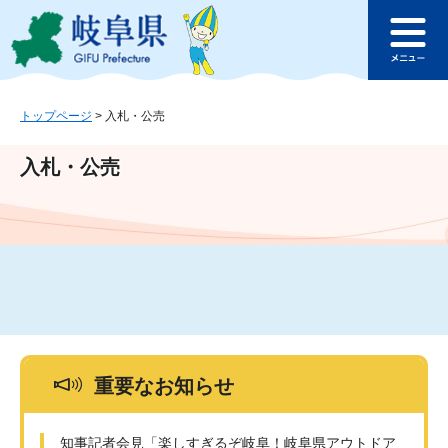
ペ
メ
このページの本文へ
ー
ニ
メ
ジ
ュ
ニ
の
ー
ュ
先
を
ー
頭
飛
トップページ
>
入札・公売
で
ば
す
し
入札・公売
。
て
本
文
へ
重要なお知らせ
知事記者会見「楽しすぎるぞ岐阜！岐阜県アウトドア