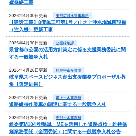
壁修繕工事
2026年4月30日更新
東部広域水道事務所
【建設工事】8債施工可第1号／山之上浄水場滅菌設備
（注入機）更新工事
2026年4月30日更新
公園緑地課
県営都市公園の活用方針策定に係る支援業務委託に関
する一般競争入札
2026年4月28日更新
航空宇宙産業課
岐阜県スペースビジネス創出支援業務プロポーザル募
集【選定結果】
2026年4月28日更新
郡上土木事務所
道路維持作業車の調達に関する一般競争入札
2026年4月28日更新
恵那土木事務所
維委第M104号/県単 MEを活用した道路点検・維持修
繕業務委託（全面委託）に関する一般競争入札公告