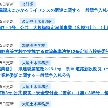
26日更新
会計課
b会議端末にかかるライセンスの調達に関する一般競争入
25日更新
多治見土木事務所
公河7－1号 公共 大規模特定河川事業（広域河川）（
25日更新
加納高等学校
加納高等学校で実施する建築基準法第12条定期点検等委
25日更新
大垣土木事務所
業務】 県建委第道改2-25-1号 県単 道路新設改良（
計業務委託に関する一般競争入札公告
25日更新
大垣土木事務所
寒3号 公共 防災・安全交付金（雪寒）（国）365号
25日更新
大垣土木事務所