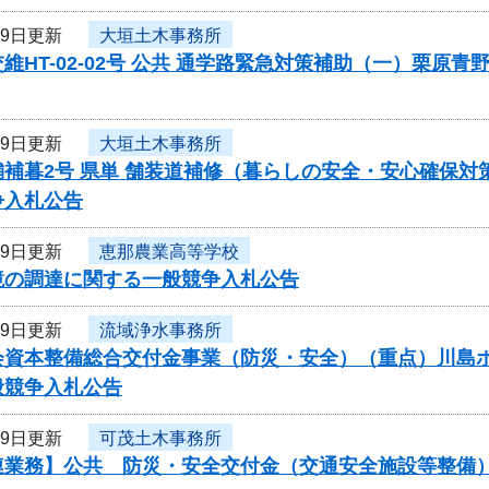
19日更新
大垣土木事務所
維HT-02-02号 公共 通学路緊急対策補助（一）栗
19日更新
大垣土木事務所
舗補暮2号 県単 舗装道補修（暮らしの安全・安心確保
争入札公告
19日更新
恵那農業高等学校
鏡の調達に関する一般競争入札公告
19日更新
流域浄水事務所
資本整備総合交付金事業（防災・安全）（重点）川島ポンプ
般競争入札公告
19日更新
可茂土木事務所
連業務】公共 防災・安全交付金（交通安全施設等整備