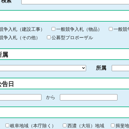
ド検索
検
索
す
る
キ
競争入札（建設工事）
一般競争入札（物品）
一般競
ー
競争入札（その他）
公募型プロポーザル
ワ
ー
所属
ド
を
所属
入
力
公告日
から
期
間
の
終
わ
岐阜地域（本庁除く）
西濃（大垣）地域
揖斐