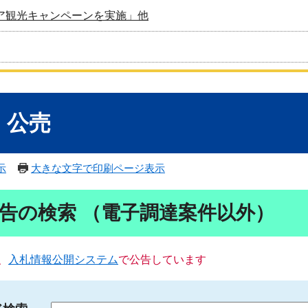
ア観光キャンペーンを実施」他
・公売
示
大きな文字で印刷ページ表示
告の検索 （電子調達案件以外）
、
入札情報公開システム
で公告しています