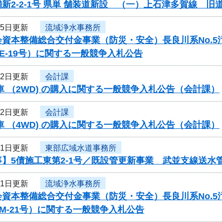
新2-2-1号 県単 舗装道新設 （一）上石津多賀線 
25日更新
流域浄水事務所
会資本整備総合交付金事業（防災・安全）長良川系No.
-PE-19号）に関する一般競争入札公告
22日更新
会計課
車 （2WD) の購入に関する一般競争入札公告（会計課）
22日更新
会計課
車 （4WD) の購入に関する一般競争入札公告（会計課）
21日更新
東部広域水道事務所
】5債施工東第2-1号／既設管更新事業 武並支線送水管
21日更新
流域浄水事務所
会資本整備総合交付金事業（防災・安全）長良川系No.
-PM-21号）に関する一般競争入札公告