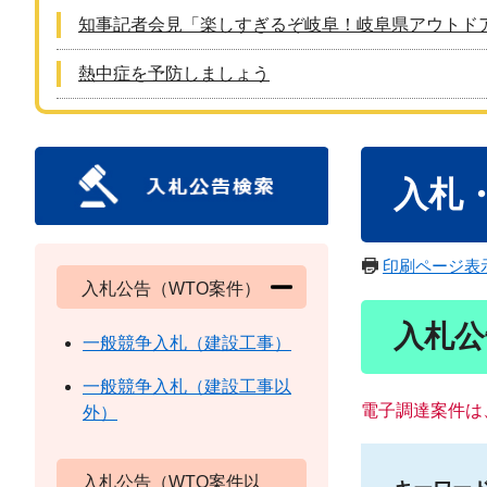
知事記者会見「楽しすぎるぞ岐阜！岐阜県アウトド
熱中症を予防しましょう
本
入札
文
印刷ページ表
入札公告（WTO案件）
入札公
一般競争入札（建設工事）
一般競争入札（建設工事以
電子調達案件は
外）
入札公告（WTO案件以