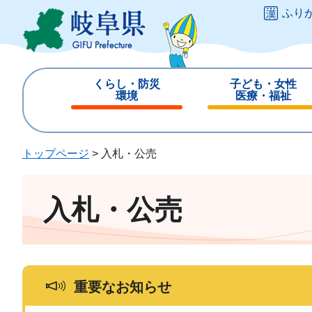
ペ
メ
ふり
ー
ニ
ジ
ュ
の
ー
先
を
くらし・防災
子ども・女性
頭
飛
環境
医療・福祉
で
ば
閉
閉
す
し
じ
じ
。
て
る
る
トップページ
>
入札・公売
本
文
へ
入札・公売
重要なお知らせ