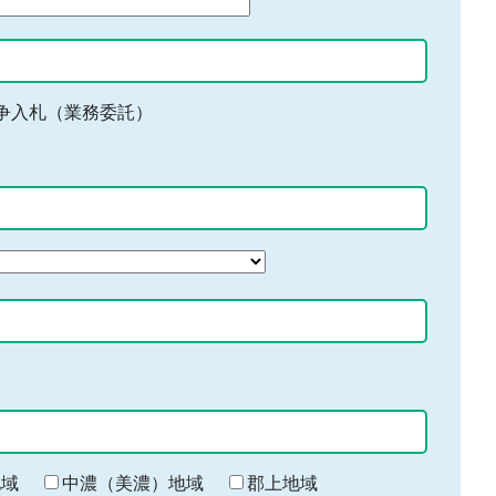
争入札（業務委託）
地域
中濃（美濃）地域
郡上地域