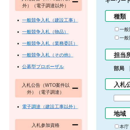
キーワー
外）（電子調達以外）
種類
一般競争入札（建設工事）
一般
一般競争入札（物品）
一般
一般競争入札（業務委託）
担当
一般競争入札（その他）
公募型プロポーザル
部局
入札
入札公告（WTO案件以
外）（電子調達）
期
間
電子調達（建設工事以外）
の
地域
始
入札参加資格
ま
本庁