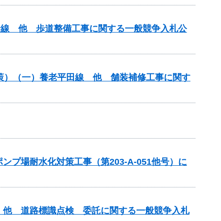
原青野線 他 歩道整備工事に関する一般競争入札公
対策）（一）養老平田線 他 舗装補修工事に関す
場耐水化対策工事（第203-A-051他号）に
）他 道路標識点検 委託に関する一般競争入札