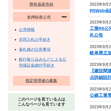
2023年9月
県有資産売却
R5We
差押財産公売
2023年9月
工第R5
公売情報
札公告
共同入札の手続き
2023年9月
落札後の注意事項
岐阜県立
銀行振り込みなどによる公
2023年9月
売保証金納付手続き
【建設関連
点詳細設
指定管理者の募集
2023年9月
公維工第雪
このページを見ている人は
こんなページも見ています
2023年9月