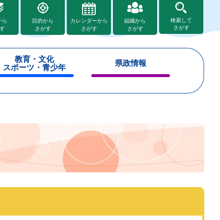
検索して
から
目的から
カレンダーから
組織から
さがす
す
さがす
さがす
さがす
教育・文化
県政情報
スポーツ・青少年
閉
閉
じ
じ
る
る