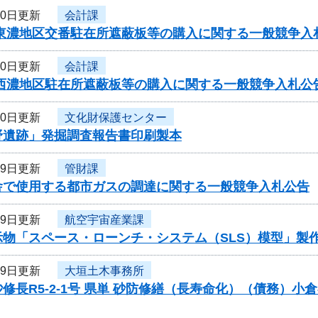
20日更新
会計課
・東濃地区交番駐在所遮蔽板等の購入に関する一般競争入
20日更新
会計課
・西濃地区駐在所遮蔽板等の購入に関する一般競争入札公
20日更新
文化財保護センター
野遺跡」発掘調査報告書印刷製本
19日更新
管財課
舎で使用する都市ガスの調達に関する一般競争入札公告
19日更新
航空宇宙産業課
示物「スペース・ローンチ・システム（SLS）模型」製
19日更新
大垣土木事務所
修長R5-2-1号 県単 砂防修繕（長寿命化）（債務）