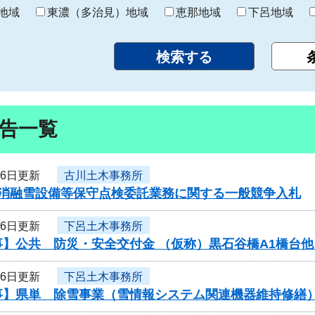
り
地域
東濃（多治見）地域
恵那地域
下呂地域
告一覧
26日更新
古川土木事務所
度消融雪設備等保守点検委託業務に関する一般競争入札
26日更新
下呂土木事務所
】公共 防災・安全交付金 （仮称）黒石谷橋A1橋台他
26日更新
下呂土木事務所
事】県単 除雪事業（雪情報システム関連機器維持修繕