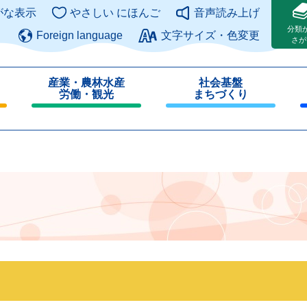
このページの本文へ
がな表示
やさしい にほんご
音声読み上げ
分類
Foreign language
文字サイズ・色変更
さが
産業・農林水産
社会基盤
労働・観光
まちづくり
閉
閉
じ
じ
る
る