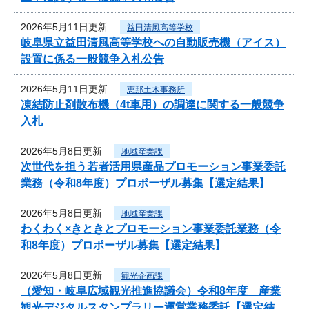
2026年5月11日更新
益田清風高等学校
岐阜県立益田清風高等学校への自動販売機（アイス）
設置に係る一般競争入札公告
2026年5月11日更新
恵那土木事務所
凍結防止剤散布機（4t車用）の調達に関する一般競争
入札
2026年5月8日更新
地域産業課
次世代を担う若者活用県産品プロモーション事業委託
業務（令和8年度）プロポーザル募集【選定結果】
2026年5月8日更新
地域産業課
わくわく×きときとプロモーション事業委託業務（令
和8年度）プロポーザル募集【選定結果】
2026年5月8日更新
観光企画課
（愛知・岐阜広域観光推進協議会）令和8年度 産業
観光デジタルスタンプラリー運営業務委託【選定結