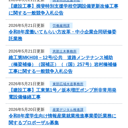
【建設工事】揖斐特別支援学校空調設備更新改修工事
に関する一般競争入札公告
2026年5月21日更新
労働雇用課
令和8年度働いてもらい方改革・中小企業合同研修委
託業務
2026年5月21日更新
恵那土木事務所
維工第MKH08－12号/公共 道路メンテナンス補助
（橋梁補修）（国補正）（（国）257号）岩村橋補修
工事に関する一般競争入札公告
2026年5月21日更新
東部広域水道事務所
【建設工事】工東第1号／坂本増圧ポンプ所非常用発
電設備修繕工事
2026年5月20日更新
産業デジタル推進課
令和8年度学生向け情報産業就業推進事業委託業務に
関するプロポーザル募集