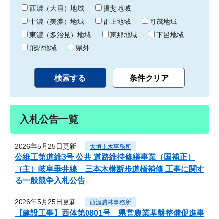
り
西濃（大垣）地域
揖斐地域
中濃（美濃）地域
郡上地域
可茂地域
東濃（多治見）地域
恵那地域
下呂地域
飛騨地域
県外
入札公告一覧
2026年5月25日更新
大垣土木事務所
公維工第道維3号 公共 道路維持修繕事業（国補正）
（主）岐阜垂井線 三本木横断歩道橋補修 工事に関す
る一般競争入札公告
2026年5月25日更新
西濃農林事務所
【建設工事】西体第0801号 県営農業基盤整備促進事