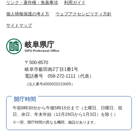
リンク・著作権・免責事項
利用ガイド
個人情報保護の考え方
ウェブアクセシビリティ方針
サイトマップ
岐阜県庁
GIFU Prefectural Office
〒500-8570
岐阜市薮田南2丁目1番1号
電話番号 058-272-1111（代表）
（法人番号4000020210005）
開庁時間
午前8時30分から午後5時15分まで
（土曜日、日曜日、祝
日、休日、年末年始（12月29日から1月3日）を除く）
※一部、開庁時間の異なる機関、施設があります。