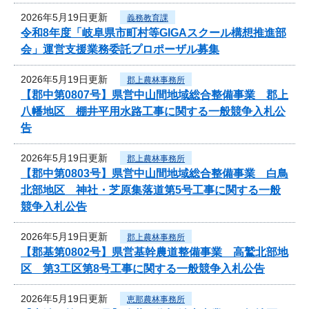
2026年5月19日更新
義務教育課
令和8年度「岐阜県市町村等GIGAスクール構想推進部
会」運営支援業務委託プロポーザル募集
2026年5月19日更新
郡上農林事務所
【郡中第0807号】県営中山間地域総合整備事業 郡上
八幡地区 棚井平用水路工事に関する一般競争入札公
告
2026年5月19日更新
郡上農林事務所
【郡中第0803号】県営中山間地域総合整備事業 白鳥
北部地区 神社・芝原集落道第5号工事に関する一般
競争入札公告
2026年5月19日更新
郡上農林事務所
【郡基第0802号】県営基幹農道整備事業 高鷲北部地
区 第3工区第8号工事に関する一般競争入札公告
2026年5月19日更新
恵那農林事務所