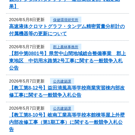
果】
2026年5月8日更新
保健環境研究所
高速液体クロマトグラフ・タンデム精密質量分析計の
付属機器等の更新について
2026年5月7日更新
郡上農林事務所
【郡中第0801号】県営中山間地域総合整備事業 郡上
東地区 中切用水路第2号工事に関する一般競争入札
公告
2026年5月7日更新
公共建築課
【教工第8-12号】益田清風高等学校商業実習棟内部改
修工事に関する一般競争入札公告
2026年5月7日更新
公共建築課
【教工第8-10号】岐南工業高等学校本館棟等屋上外壁
内部改修工事（第1期工事）に関する一般競争入札公
告