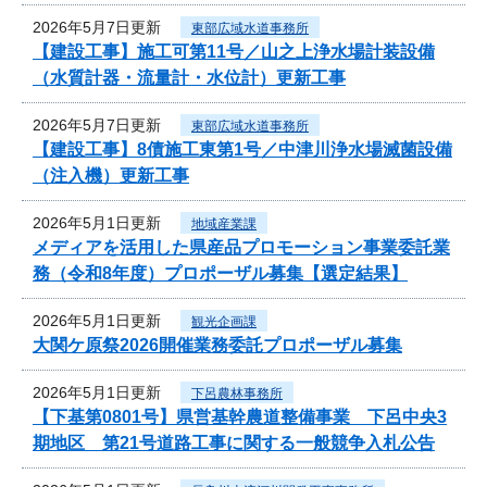
2026年5月7日更新
東部広域水道事務所
【建設工事】施工可第11号／山之上浄水場計装設備
（水質計器・流量計・水位計）更新工事
2026年5月7日更新
東部広域水道事務所
【建設工事】8債施工東第1号／中津川浄水場滅菌設備
（注入機）更新工事
2026年5月1日更新
地域産業課
メディアを活用した県産品プロモーション事業委託業
務（令和8年度）プロポーザル募集【選定結果】
2026年5月1日更新
観光企画課
大関ケ原祭2026開催業務委託プロポーザル募集
2026年5月1日更新
下呂農林事務所
【下基第0801号】県営基幹農道整備事業 下呂中央3
期地区 第21号道路工事に関する一般競争入札公告