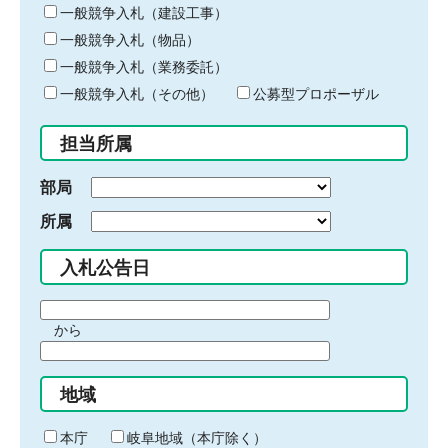
キ
一般競争入札（建設工事）
ー
一般競争入札（物品）
ワ
一般競争入札（業務委託）
ー
ド
一般競争入札（その他）
公募型プロポーザル
を
入
担当所属
力
部局
所属
入札公告日
期
から
間
期
の
間
始
地域
の
ま
終
り
わ
本庁
岐阜地域（本庁除く）