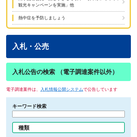
観光キャンペーンを実施」他
熱中症を予防しましょう
本
文
入札・公売
入札公告の検索 （電子調達案件以外）
電子調達案件は、
入札情報公開システム
で公告しています
キーワード検索
検
索
す
種類
る