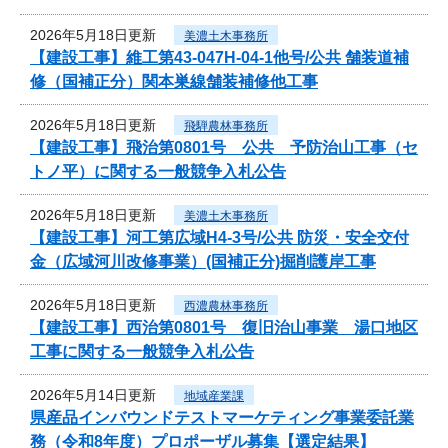
2026年5月18日更新
美濃土木事務所
【建設工事】維工第43-047H-04-1他号/公共 舗装道補
修（国補正分）関本巣線舗装補修他工事
2026年5月18日更新
飛騨農林事務所
【建設工事】飛治第0801号 公共 予防治山工事（セ
トノ平）に関する一般競争入札公告
2026年5月18日更新
美濃土木事務所
【建設工事】河工第広域H4-3号/公共 防災・安全交付
金（広域河川改修事業）(国補正分)掘削護岸工事
2026年5月18日更新
西濃農林事務所
【建設工事】西治第0801号 復旧治山事業 湯口地区
工事に関する一般競争入札公告
2026年5月14日更新
地域産業課
県産品インバウンドテストマーケティング事業委託業
務（令和8年度）プロポーザル募集【選定結果】