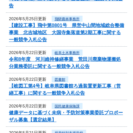
告
2026年5月25日更新
飛騨農林事務所
【建設工事】飛中第0801号 県営中山間地域総合整備
事業 北吉城地区 大国寺集落道第2期工事に関する
一般競争入札公告
2026年5月22日更新
岐阜土木事務所
令和8年度 河川維持修繕事業 荒田川廃棄物運搬処
分業務委託に関する一般競争入札公告
2026年5月22日更新
図書館
【岐図工第4号】岐阜県図書館ろ過装置更新工事（営
繕工事）に関する一般競争入札公告
2026年5月22日更新
国民健康保険課
健康データに基づく未病・予防対策事業委託プロポー
ザル募集【選定結果】
2026年5月21日更新
揖斐特別支援学校