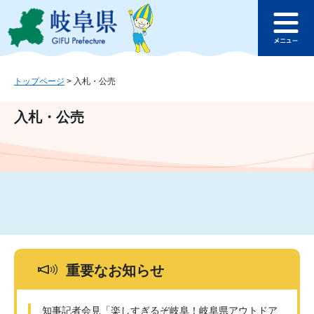
ペ
メ
このページの本文へ
ー
ニ
メ
ジ
ュ
ニ
の
ー
ュ
先
を
ー
頭
飛
トップページ
>
入札・公売
で
ば
す
し
入札・公売
。
て
本
文
へ
重要なお知らせ
知事記者会見「楽しすぎるぞ岐阜！岐阜県アウトドア