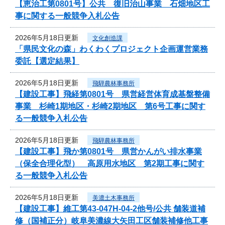
【恵治工第0801号】公共 復旧治山事業 石畑地区工
事に関する一般競争入札公告
2026年5月18日更新
文化創造課
「県民文化の森」わくわくプロジェクト企画運営業務
委託【選定結果】
2026年5月18日更新
飛騨農林事務所
【建設工事】飛経第0801号 県営経営体育成基盤整備
事業 杉崎1期地区・杉崎2期地区 第6号工事に関す
る一般競争入札公告
2026年5月18日更新
飛騨農林事務所
【建設工事】飛か第0801号 県営かんがい排水事業
（保全合理化型） 高原用水地区 第2期工事に関す
る一般競争入札公告
2026年5月18日更新
美濃土木事務所
【建設工事】維工第43-047H-04-2他号/公共 舗装道補
修（国補正分）岐阜美濃線大矢田工区舗装補修他工事